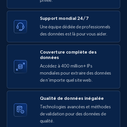
privée.
text, Date posted, and more.
11.3K+
1.5K+
Essai gratuit
Support mondial 24/7
Une équipe dédiée de professionnels
des données est là pour vous aider.
X (formerly Twitter) - Posts
Couverture complète des
ID, User posted, Name, Description, Date
données
posted, Photos, URL, Quoted post, and more.
Accédez à 400 million+ IPs
mondiales pour extraire des données
10.3K+
1.2K+
Essai gratuit
de n'importe quel site web.
Qualité de données inégalée
X (formerly Twitter) - Posts - Collecting
Technologies avancées et méthodes
Twitter posts URLs
de validation pour des données de
ID, User posted, Name, Description, Date
qualité.
posted, Photos, URL, Quoted post, and more.