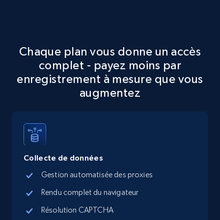
Google Maps full information
Chaque plan vous donne un accès
Place id, URL, Country, Name, Category,
complet - payez moins par
Address, Description, Business details, and
enregistrement à mesure que vous
more.
augmentez
13.3K+
1.7K+
Essai gratuit
Google Maps full information - discover
Collecte de données
records by location search
Gestion automatisée des proxies
Place id, URL, Country, Name, Category,
Address, Description, Business details, and
Rendu complet du navigateur
more.
Résolution CAPTCHA