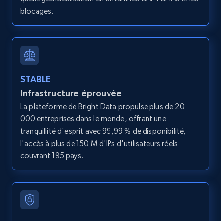
and more.
blocages.
12K+
1.3K+
Essai gratuit
LinkedIn posts
STABLE
URL, ID, User id, Use url, Title, Headline, Post
Infrastructure éprouvée
text, Date posted, and more.
La plateforme de Bright Data propulse plus de 20
000 entreprises dans le monde, offrant une
11.3K+
1.5K+
Essai gratuit
tranquillité d'esprit avec 99,99 % de disponibilité,
l'accès à plus de 150 M d'IPs d'utilisateurs réels
couvrant 195 pays.
LinkedIn posts - Discover user's articles by
URL
URL, ID, User id, Use url, Title, Headline, Post
text, Date posted, and more.