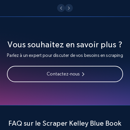
channel URL
URL, Title, Youtuber, Youtuber md5, Video url,
Video length, Likes, Views, and more.
8.1K+
714+
Essai gratuit
Vous souhaitez en savoir plus ?
Parlez à un expert pour discuter de vos besoins en scraping
Youtube - Videos posts - Search videos by
keyword and then apply relevant video
Contactez-nous
filters
URL, Title, Youtuber, Youtuber md5, Video url,
Video length, Likes, Views, and more.
8.1K+
714+
Essai gratuit
FAQ sur le Scraper Kelley Blue Book