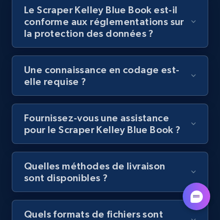
Le Scraper Kelley Blue Book est-il
Youtube - Videos posts - Discovery videos
conforme aux réglementations sur
by podcast url
la protection des données ?
URL, Title, Youtuber, Youtuber md5, Video url,
Video length, Likes, Views, and more.
Une connaissance en codage est-
elle requise ?
8.1K+
714+
Essai gratuit
Fournissez-vous une assistance
pour le Scraper Kelley Blue Book ?
Amazon Reviews
URL, Product name, Product rating, Product
rating object, Product rating max, Rating,
Quelles méthodes de livraison
Author name, Asin, and more.
sont disponibles ?
7.4K+
870+
Essai gratuit
Quels formats de fichiers sont