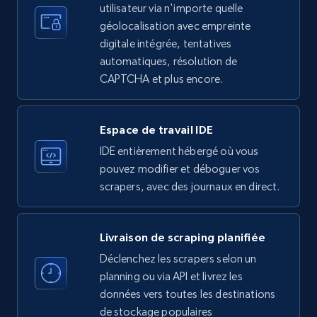
LinkedIn company information
utilisateur via n'importe quelle
ID, Name, Country code, Locations, Followers,
géolocalisation avec empreinte
Employees in linkedin, About, Specialties, and
digitale intégrée, tentatives
more.
automatiques, résolution de
CAPTCHA et plus encore.
33.5K+
3.5K+
Essai gratuit
Espace de travail IDE
IDE entièrement hébergé où vous
Instagram - Profiles
pouvez modifier et déboguer vos
Account, Fbid, ID, Followers, Posts count, Is
scrapers, avec des journaux en direct.
business account, Is professional account, Is
verified, and more.
Livraison de scraping planifiée
22.3K+
3.5K+
Essai gratuit
Déclenchez les scrapers selon un
planning ou via API et livrez les
données vers toutes les destinations
de stockage populaires