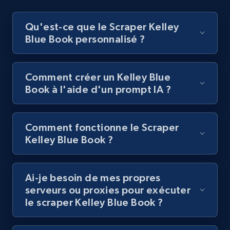
Youtube - Videos posts - Collect YouTube
posts by hashtags
Qu'est-ce que le Scraper Kelley
Blue Book personnalisé ?
URL, Title, Youtuber, Youtuber md5, Video url,
Video length, Likes, Views, and more.
Comment créer un Kelley Blue
8.1K+
714+
Essai gratuit
Book à l'aide d'un prompt IA ?
Comment fonctionne le Scraper
Youtube - Videos posts - Discovery records
Kelley Blue Book ?
by Explore page URL
URL, Title, Youtuber, Youtuber md5, Video url,
Video length, Likes, Views, and more.
Ai-je besoin de mes propres
serveurs ou proxies pour exécuter
8.1K+
714+
Essai gratuit
le scraper Kelley Blue Book ?