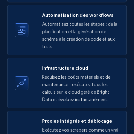
Title, Seller name, Brand, Description, Initial
price, Currency, Availability, Reviews count, and
more.
Automatisation des workflows
Automatisez toutes les étapes : de la
35.3K+
planification et la génération de
5.7K+
Essai gratuit
schéma à la création de code et aux
tests.
Amazon products - find products by using
upc numbers
Infrastructure cloud
Title, Seller name, Brand, Description, Initial
Réduisez les coûts matériels et de
price, Currency, Availability, Reviews count, and
maintenance - exécutez tous les
more.
calculs sur le cloud géré de Bright
Data et évoluez instantanément.
35.3K+
5.7K+
Essai gratuit
Proxies intégrés et déblocage
Exécutez vos scrapers comme un vrai