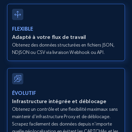
Zillow properties listing information -
Discover by custom filters - location, home
type and status
Zpid, City, State, HomeStatus, Address,
FLEXIBLE
IsListingClaimedByCurrentSignedInUser,
Adapté à votre flux de travail
IsCurrentSignedInAgentResponsible, Bedrooms,
and more.
Obtenez des données structurées en fichiers JSON,
NDJSON ou CSV via livraison Webhook ou API.
12K+
1.3K+
Essai gratuit
Zillow properties listing information -
ÉVOLUTIF
Search by parameters on zillow and use the
Infrastructure intégrée et déblocage
direct link as input
Obtenez un contrôle et une flexibilité maximaux sans
Zpid, City, State, HomeStatus, Address,
maintenir d'infrastructure Proxy et de déblocage.
IsListingClaimedByCurrentSignedInUser,
Scrapez facilement des données depuis n'importe
IsCurrentSignedInAgentResponsible, Bedrooms,
quelle géolocalisation en évitant les CAPTCHAs et les