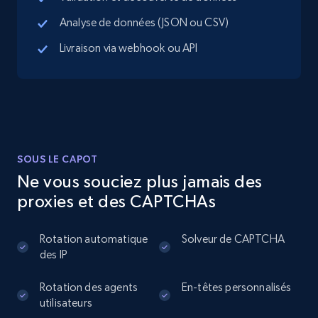
more.
Analyse de données (JSON ou CSV)
Livraison via webhook ou API
13.3K+
1.7K+
Essai gratuit
Instagram - Posts
URL, User posted, Description, Hashtags, Num
SOUS LE CAPOT
comments, Date posted, Likes, Photos, and
more.
Ne vous souciez plus jamais des
proxies et des CAPTCHAs
13.2K+
1.6K+
Essai gratuit
Rotation automatique
Solveur de CAPTCHA
des IP
Instagram - Posts - Collects posts from a
Rotation des agents
En-têtes personnalisés
specific URLs by using profile URL
utilisateurs