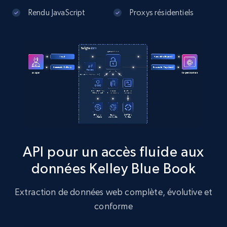
URL, User posted, Description, Hashtags, Num
Rendu JavaScript
Proxys résidentiels
comments, Date posted, Likes, Photos, and
more.
13.2K+
1.6K+
Essai gratuit
Zillow properties listing information
Zpid, City, State, HomeStatus, Address,
IsListingClaimedByCurrentSignedInUser,
IsCurrentSignedInAgentResponsible, Bedrooms,
API pour un accès fluide aux
and more.
données Kelley Blue Book
12K+
1.3K+
Essai gratuit
Extraction de données web complète, évolutive et
conforme