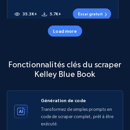
35.3K+
5.7K+
Essai gratuit
Load more
Amazon products - Collects products by
specific category URL
Title, Seller name, Brand, Description, Initial
Fonctionnalités clés du scraper
price, Currency, Availability, Reviews count, and
more.
Kelley Blue Book
35.3K+
5.7K+
Essai gratuit
Génération de code
Transformez de simples prompts en
Amazon products - Collects products by
code de scraper complet, prêt à être
specific keywords
exécuté.