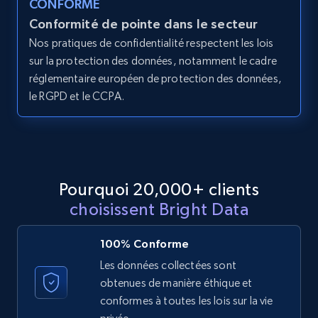
CONFORME
Conformité de pointe dans le secteur
11.3K+
1.5K+
Essai gratuit
Nos pratiques de confidentialité respectent les lois
sur la protection des données, notamment le cadre
réglementaire européen de protection des données,
le RGPD et le CCPA.
LinkedIn posts - Discover posts by Profile
URL
URL, ID, User id, Use url, Title, Headline, Post
text, Date posted, and more.
Pourquoi 20,000+ clients
11.3K+
1.5K+
Essai gratuit
choisissent Bright Data
100% Conforme
LinkedIn posts - Discover new posts
Les données collectées sont
company URL
obtenues de manière éthique et
conformes à toutes les lois sur la vie
URL, ID, User id, Use url, Title, Headline, Post