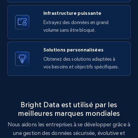
Infrastructure puissante
10.3K+
1.2K+
Essai gratuit
Extrayez des données en grand
volume sans être bloqué.
X (formerly Twitter) - Posts - Getting x
Solutions personnalisées
posts by array of profiles
Obtenez des solutions adaptées à
ID, User posted, Name, Description, Date
vos besoins et objectifs spécifiques.
posted, Photos, URL, Quoted post, and more.
10.3K+
1.2K+
Essai gratuit
Bright Data est utilisé par les
meilleures marques mondiales
TikTok - Profiles
Account id, Nickname, Biography, Awg
Nous aidons les entreprises à se développer grâce à
engagement rate, Comment engagement rate,
une gestion des données sécurisée, évolutive et
Like engagement rate, Bio link, Predicted lang,