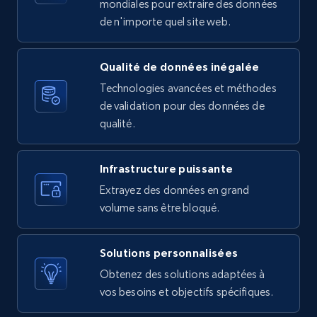
10.4K+
1.2K+
Essai gratuit
mondiales pour extraire des données
de n'importe quel site web.
Qualité de données inégalée
X (formerly Twitter) - Posts - Getting x
posts by array of profiles
Technologies avancées et méthodes
de validation pour des données de
ID, User posted, Name, Description, Date
qualité.
posted, Photos, URL, Quoted post, and more.
10.4K+
1.2K+
Essai gratuit
Infrastructure puissante
Extrayez des données en grand
volume sans être bloqué.
TikTok - Profiles
Solutions personnalisées
Account id, Nickname, Biography, Awg
engagement rate, Comment engagement rate,
Obtenez des solutions adaptées à
Like engagement rate, Bio link, Predicted lang,
vos besoins et objectifs spécifiques.
and more.