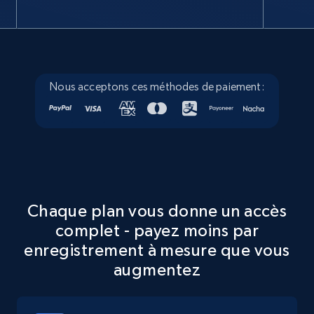
Google Maps full information
Place id, URL, Country, Name, Category,
Address, Description, Business details, and
more.
Nous acceptons ces méthodes de paiement:
13.3K+
1.7K+
Essai gratuit
Google Maps full information - discover
records by location search
Chaque plan vous donne un accès
complet - payez moins par
Place id, URL, Country, Name, Category,
Address, Description, Business details, and
enregistrement à mesure que vous
more.
augmentez
13.3K+
1.7K+
Essai gratuit