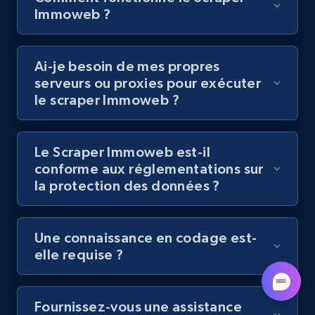
by podcast url
Immoweb ?
URL, Title, Youtuber, Youtuber md5, Video url,
Video length, Likes, Views, and more.
Ai-je besoin de mes propres
serveurs ou proxies pour exécuter
8.1K+
716+
Essai gratuit
le scraper Immoweb ?
Le Scraper Immoweb est-il
Amazon Reviews
conforme aux réglementations sur
URL, Product name, Product rating, Product
la protection des données ?
rating object, Product rating max, Rating,
Author name, Asin, and more.
Une connaissance en codage est-
7.4K+
872+
Essai gratuit
elle requise ?
Fournissez-vous une assistance
TikTok - Posts