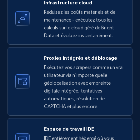
Infrastructure cloud
Employees in linkedin, About, Specialties, and
more.
Réduisez les coûts matériels et de
maintenance - exécutez tous les
calculs sur le cloud géré de Bright
33.6K+
3.5K+
Essai gratuit
Data et évoluez instantanément.
Proxies intégrés et déblocage
Instagram - Profiles
Exécutez vos scrapers comme un vrai
Account, Fbid, ID, Followers, Posts count, Is
utilisateur via n'importe quelle
business account, Is professional account, Is
verified, and more.
géolocalisation avec empreinte
digitale intégrée, tentatives
automatiques, résolution de
22.4K+
3.5K+
Essai gratuit
CAPTCHA et plus encore.
Espace de travail IDE
Instagram - Profiles - Collect profile
information by user name
IDE entièrement hébergé où vous