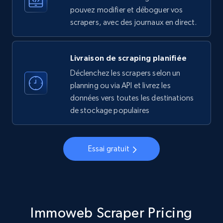
pouvez modifier et déboguer vos
Account, Fbid, ID, Followers, Posts count, Is
scrapers, avec des journaux en direct.
business account, Is professional account, Is
verified, and more.
Livraison de scraping planifiée
22.4K+
3.5K+
Essai gratuit
Déclenchez les scrapers selon un
planning ou via API et livrez les
données vers toutes les destinations
Crunchbase companies information
de stockage populaires
Name, URL, ID, Cb rank, Region, About,
Industries, Operating status, and more.
Essai gratuit
15.6K+
1.6K+
Essai gratuit
Immoweb Scraper Pricing
Crunchbase companies information -