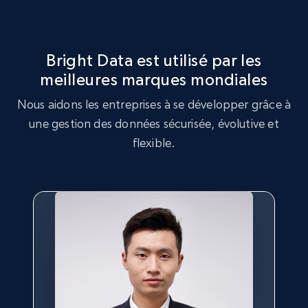
8.3K+
963+
Essai gratuit
Bright Data est utilisé par les
meilleures marques mondiales
TikTok - Profiles - Discover by search URL
Nous aidons les entreprises à se développer grâce à
and country
une gestion des données sécurisée, évolutive et
Account id, Nickname, Biography, Awg
flexible.
engagement rate, Comment engagement rate,
Like engagement rate, Bio link, Predicted lang,
and more.
8.3K+
963+
Essai gratuit
Youtube - Videos posts
URL, Title, Youtuber, Youtuber md5, Video url,