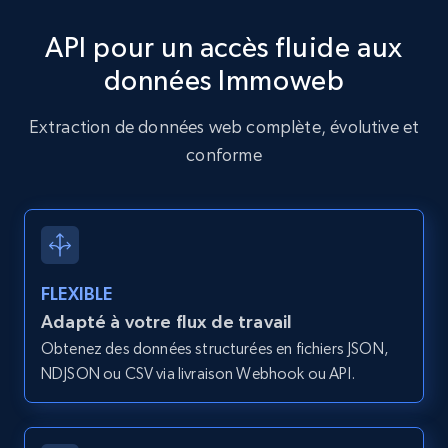
type and status
API pour un accès fluide aux
Zpid, City, State, HomeStatus, Address,
IsListingClaimedByCurrentSignedInUser,
données Immoweb
IsCurrentSignedInAgentResponsible, Bedrooms,
and more.
Extraction de données web complète, évolutive et
conforme
12K+
1.3K+
Essai gratuit
Zillow properties listing information -
Search by parameters on zillow and use the
FLEXIBLE
direct link as input
Adapté à votre flux de travail
Zpid, City, State, HomeStatus, Address,
Obtenez des données structurées en fichiers JSON,
IsListingClaimedByCurrentSignedInUser,
NDJSON ou CSV via livraison Webhook ou API.
IsCurrentSignedInAgentResponsible, Bedrooms,
and more.