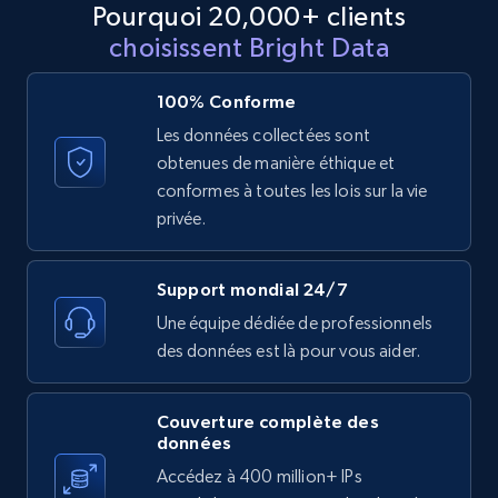
Pourquoi 20,000+ clients
11.3K+
1.5K+
Essai gratuit
choisissent Bright Data
100% Conforme
X (formerly Twitter) - Posts
Les données collectées sont
ID, User posted, Name, Description, Date
obtenues de manière éthique et
posted, Photos, URL, Quoted post, and more.
conformes à toutes les lois sur la vie
privée.
10.4K+
1.2K+
Essai gratuit
Support mondial 24/7
Une équipe dédiée de professionnels
des données est là pour vous aider.
X (formerly Twitter) - Posts - Collecting
Twitter posts URLs
ID, User posted, Name, Description, Date
Couverture complète des
posted, Photos, URL, Quoted post, and more.
données
Accédez à 400 million+ IPs