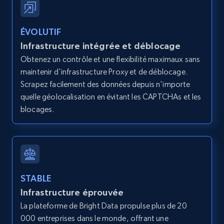
12K+
1.3K+
Essai gratuit
ÉVOLUTIF
Infrastructure intégrée et déblocage
LinkedIn posts
Obtenez un contrôle et une flexibilité maximaux sans
URL, ID, User id, Use url, Title, Headline, Post
maintenir d'infrastructure Proxy et de déblocage.
text, Date posted, and more.
Scrapez facilement des données depuis n'importe
quelle géolocalisation en évitant les CAPTCHAs et les
blocages.
11.3K+
1.5K+
Essai gratuit
LinkedIn posts - Discover user's articles by
URL
STABLE
URL, ID, User id, Use url, Title, Headline, Post
Infrastructure éprouvée
text, Date posted, and more.
La plateforme de Bright Data propulse plus de 20
000 entreprises dans le monde, offrant une