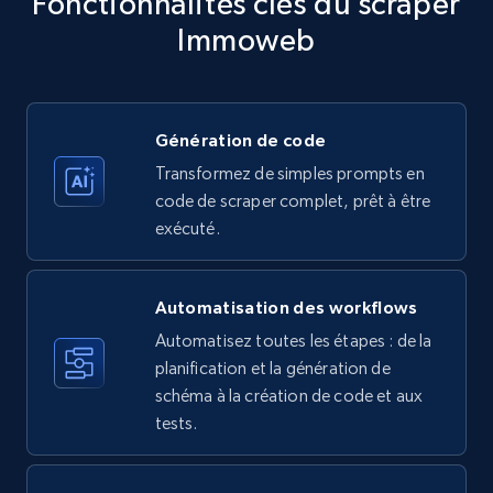
Fonctionnalités clés du scraper
more.
Immoweb
35.3K+
5.7K+
Essai gratuit
Génération de code
Transformez de simples prompts en
Amazon products - find products by using
code de scraper complet, prêt à être
upc numbers
exécuté.
Title, Seller name, Brand, Description, Initial
price, Currency, Availability, Reviews count, and
more.
Automatisation des workflows
Automatisez toutes les étapes : de la
35.3K+
5.7K+
Essai gratuit
planification et la génération de
schéma à la création de code et aux
tests.
LinkedIn company information
ID, Name, Country code, Locations, Followers,