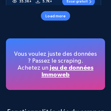
35.3K+
5.7K+
Essai gratuit
Load more
Amazon products - Collects products by
specific category URL
Title, Seller name, Brand, Description, Initial
price, Currency, Availability, Reviews count, and
more.
Vous voulez juste des données
? Passez le scraping.
35.3K+
5.7K+
Essai gratuit
Achetez un
jeu de données
Immoweb
Amazon products - Collects products by
specific keywords
Title, Seller name, Brand, Description, Initial
price, Currency, Availability, Reviews count, and