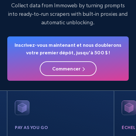
Searching data by keyword
Collect data from Immoweb by turning prompts
Name, URL, ID, Cb rank, Region, About,
into ready‑to‑run scrapers with built‑in proxies and
Industries, Operating status, and more.
automatic unblocking.
15.6K+
1.6K+
Essai gratuit
Inscrivez-vous maintenant et nous doublerons
votre premier dépôt, jusqu'à 500 $ !
Linkedin job listings information
Commencer
URL, Job posting id, Job title, Company name,
Company id, Job location, Job summary, Job
seniority level, and more.
15.3K+
2.2K+
Essai gratuit
PAY AS YOU GO
ÉCHEL
Linkedin job listings information - Discover