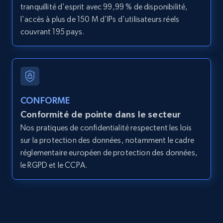
11.3K+
1.5K+
Essai gratuit
tranquillité d'esprit avec 99,99 % de disponibilité,
l'accès à plus de 150 M d'IPs d'utilisateurs réels
couvrant 195 pays.
LinkedIn posts - Discover posts by Profile
URL
URL, ID, User id, Use url, Title, Headline, Post
text, Date posted, and more.
CONFORME
Conformité de pointe dans le secteur
11.3K+
1.5K+
Essai gratuit
Nos pratiques de confidentialité respectent les lois
sur la protection des données, notamment le cadre
réglementaire européen de protection des données,
LinkedIn posts - Discover new posts
le RGPD et le CCPA.
company URL
URL, ID, User id, Use url, Title, Headline, Post
text, Date posted, and more.