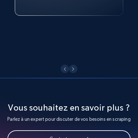
Head of Reporting & Analytics, Business
Video length, Likes, Views, and more.
Technologies and Pricing at Shopee
Philippines Inc.
8.1K+
716+
Essai gratuit
Voir maintenant
Youtube - Videos posts - Search videos by
keyword and then apply relevant video
filters
URL, Title, Youtuber, Youtuber md5, Video url,
Video length, Likes, Views, and more.
8.1K+
716+
Essai gratuit
Vous souhaitez en savoir plus ?
Parlez à un expert pour discuter de vos besoins en scraping
Youtube - Videos posts - Collect YouTube