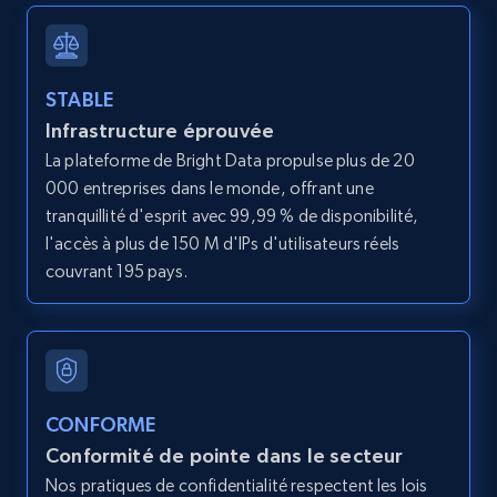
12K+
1.3K+
Essai gratuit
STABLE
Infrastructure éprouvée
LinkedIn posts
La plateforme de Bright Data propulse plus de 20
URL, ID, User id, Use url, Title, Headline, Post
000 entreprises dans le monde, offrant une
text, Date posted, and more.
tranquillité d'esprit avec 99,99 % de disponibilité,
l'accès à plus de 150 M d'IPs d'utilisateurs réels
11.3K+
1.5K+
Essai gratuit
couvrant 195 pays.
LinkedIn posts - Discover user's articles by
URL
URL, ID, User id, Use url, Title, Headline, Post
CONFORME
text, Date posted, and more.
Conformité de pointe dans le secteur
Nos pratiques de confidentialité respectent les lois