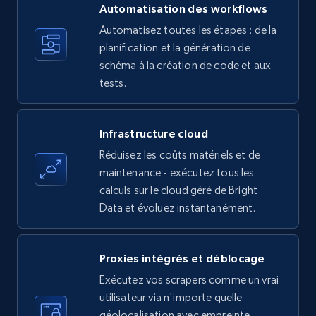
more.
Automatisation des workflows
Automatisez toutes les étapes : de la
35.2K+
planification et la génération de
5.7K+
Essai gratuit
schéma à la création de code et aux
tests.
Amazon products - find products by using
upc numbers
Infrastructure cloud
Title, Seller name, Brand, Description, Initial
Réduisez les coûts matériels et de
price, Currency, Availability, Reviews count, and
maintenance - exécutez tous les
more.
calculs sur le cloud géré de Bright
Data et évoluez instantanément.
35.2K+
5.7K+
Essai gratuit
Proxies intégrés et déblocage
Exécutez vos scrapers comme un vrai
LinkedIn company information
utilisateur via n'importe quelle
ID, Name, Country code, Locations, Followers,
géolocalisation avec empreinte