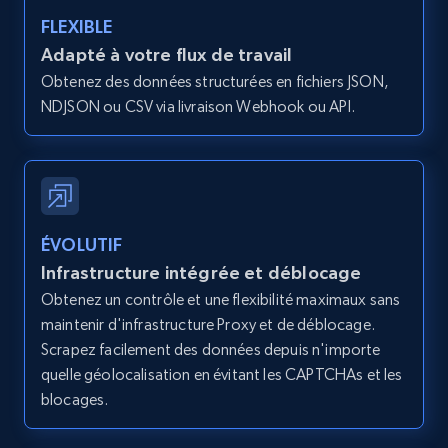
type and status
FLEXIBLE
Zpid, City, State, HomeStatus, Address,
Adapté à votre flux de travail
IsListingClaimedByCurrentSignedInUser,
Obtenez des données structurées en fichiers JSON,
IsCurrentSignedInAgentResponsible, Bedrooms,
NDJSON ou CSV via livraison Webhook ou API.
and more.
12K+
1.3K+
Essai gratuit
ÉVOLUTIF
Zillow properties listing information -
Infrastructure intégrée et déblocage
Search by parameters on zillow and use the
Obtenez un contrôle et une flexibilité maximaux sans
direct link as input
maintenir d'infrastructure Proxy et de déblocage.
Zpid, City, State, HomeStatus, Address,
Scrapez facilement des données depuis n'importe
IsListingClaimedByCurrentSignedInUser,
quelle géolocalisation en évitant les CAPTCHAs et les
IsCurrentSignedInAgentResponsible, Bedrooms,
blocages.
and more.