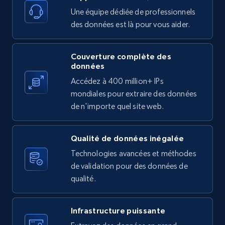
11.3K+
1.5K+
Essai gratuit
Une équipe dédiée de professionnels
des données est là pour vous aider.
Couverture complète des
X (formerly Twitter) - Posts
données
ID, User posted, Name, Description, Date
Accédez à 400 million+ IPs
posted, Photos, URL, Quoted post, and more.
mondiales pour extraire des données
de n'importe quel site web.
10.3K+
1.2K+
Essai gratuit
Qualité de données inégalée
Technologies avancées et méthodes
X (formerly Twitter) - Posts - Collecting
de validation pour des données de
Twitter posts URLs
qualité.
ID, User posted, Name, Description, Date
posted, Photos, URL, Quoted post, and more.
Infrastructure puissante