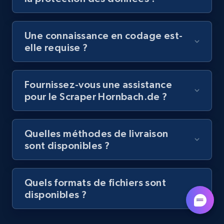
by podcast url
URL, Title, Youtuber, Youtuber md5, Video url,
Une connaissance en codage est-
Video length, Likes, Views, and more.
elle requise ?
8.1K+
714+
Essai gratuit
Fournissez-vous une assistance
pour le Scraper Hornbach.de ?
Amazon Reviews
URL, Product name, Product rating, Product
Quelles méthodes de livraison
rating object, Product rating max, Rating,
sont disponibles ?
Author name, Asin, and more.
7.4K+
870+
Essai gratuit
Quels formats de fichiers sont
disponibles ?