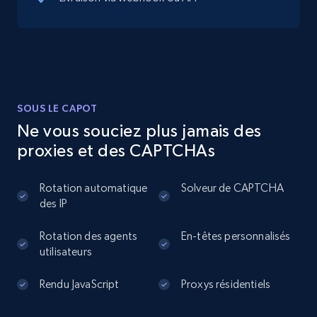
13.2K+
1.7K+
Essai gratuit
Instagram - Posts
SOUS LE CAPOT
URL, User posted, Description, Hashtags, Num
Ne vous souciez plus jamais des
comments, Date posted, Likes, Photos, and
proxies et des CAPTCHAs
more.
Rotation automatique
Solveur de CAPTCHA
13.2K+
1.6K+
Essai gratuit
des IP
Rotation des agents
En-têtes personnalisés
utilisateurs
Instagram - Posts - Collects posts from a
specific URLs by using profile URL
Rendu JavaScript
Proxys résidentiels
URL, User posted, Description, Hashtags, Num
comments, Date posted, Likes, Photos, and