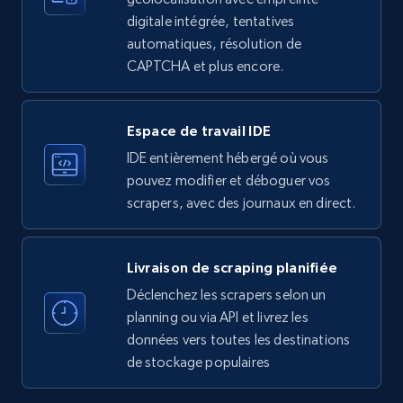
Employees in linkedin, About, Specialties, and
digitale intégrée, tentatives
more.
automatiques, résolution de
CAPTCHA et plus encore.
33.5K+
3.5K+
Essai gratuit
Espace de travail IDE
IDE entièrement hébergé où vous
Instagram - Profiles
pouvez modifier et déboguer vos
Account, Fbid, ID, Followers, Posts count, Is
scrapers, avec des journaux en direct.
business account, Is professional account, Is
verified, and more.
Livraison de scraping planifiée
22.3K+
3.5K+
Essai gratuit
Déclenchez les scrapers selon un
planning ou via API et livrez les
données vers toutes les destinations
de stockage populaires
Instagram - Profiles - Collect profile
information by user name