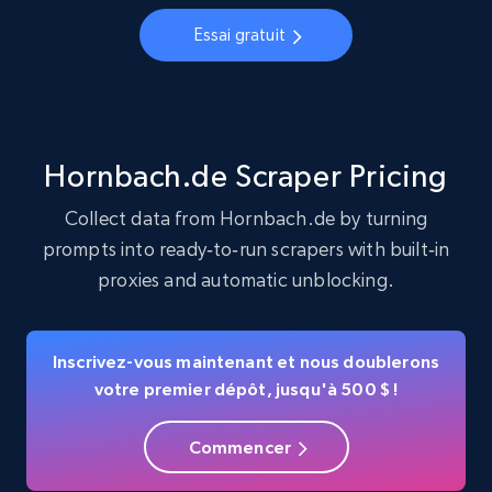
Account, Fbid, ID, Followers, Posts count, Is
Essai gratuit
business account, Is professional account, Is
verified, and more.
22.3K+
3.5K+
Essai gratuit
Hornbach.de Scraper Pricing
Collect data from Hornbach.de by turning
prompts into ready‑to‑run scrapers with built‑in
Crunchbase companies information
proxies and automatic unblocking.
Name, URL, ID, Cb rank, Region, About,
Industries, Operating status, and more.
Inscrivez-vous maintenant et nous doublerons
15.6K+
1.6K+
Essai gratuit
votre premier dépôt, jusqu'à 500 $ !
Commencer
Crunchbase companies information -