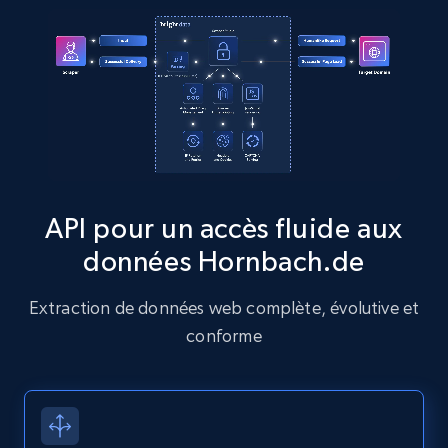
more.
13.2K+
1.6K+
Essai gratuit
Zillow properties listing information
Zpid, City, State, HomeStatus, Address,
IsListingClaimedByCurrentSignedInUser,
API pour un accès fluide aux
IsCurrentSignedInAgentResponsible, Bedrooms,
données Hornbach.de
and more.
Extraction de données web complète, évolutive et
12K+
1.3K+
Essai gratuit
conforme
Zillow properties listing information -
Discover by custom filters - location, home