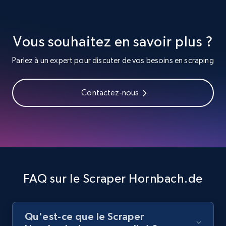
URL, Title, Youtuber, Youtuber md5, Video url,
Video length, Likes, Views, and more.
Vous souhaitez en savoir plus ?
8.1K+
714+
Essai gratuit
Parlez à un expert pour discuter de vos besoins en scraping
Youtube - Videos posts - Search videos by
Contactez-nous
keyword and then apply relevant video
filters
URL, Title, Youtuber, Youtuber md5, Video url,
Video length, Likes, Views, and more.
8.1K+
714+
Essai gratuit
FAQ sur le Scraper Hornbach.de
Qu'est-ce que le Scraper
Youtube - Videos posts - Collect YouTube