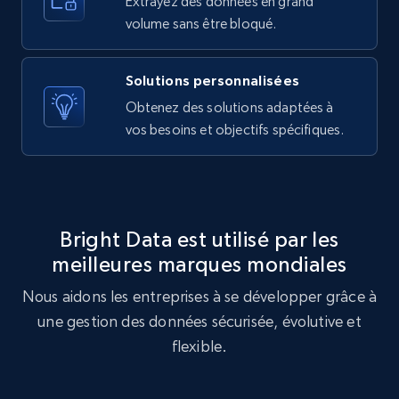
Extrayez des données en grand
10.3K+
1.2K+
Essai gratuit
volume sans être bloqué.
Solutions personnalisées
X (formerly Twitter) - Posts - Getting x
Obtenez des solutions adaptées à
posts by array of profiles
vos besoins et objectifs spécifiques.
ID, User posted, Name, Description, Date
posted, Photos, URL, Quoted post, and more.
10.3K+
1.2K+
Essai gratuit
Bright Data est utilisé par les
meilleures marques mondiales
Nous aidons les entreprises à se développer grâce à
TikTok - Profiles
une gestion des données sécurisée, évolutive et
Account id, Nickname, Biography, Awg
engagement rate, Comment engagement rate,
flexible.
Like engagement rate, Bio link, Predicted lang,
and more.