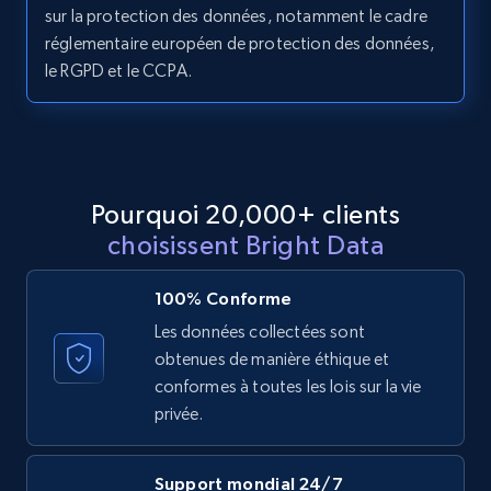
11.3K+
1.5K+
Essai gratuit
sur la protection des données, notamment le cadre
réglementaire européen de protection des données,
le RGPD et le CCPA.
LinkedIn posts - Discover posts by Profile
URL
URL, ID, User id, Use url, Title, Headline, Post
text, Date posted, and more.
Pourquoi 20,000+ clients
choisissent Bright Data
11.3K+
1.5K+
Essai gratuit
100% Conforme
Les données collectées sont
obtenues de manière éthique et
LinkedIn posts - Discover new posts
conformes à toutes les lois sur la vie
company URL
privée.
URL, ID, User id, Use url, Title, Headline, Post
text, Date posted, and more.
Support mondial 24/7