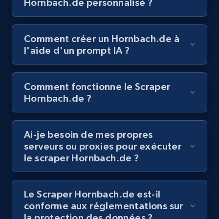
Hornbach.de personnalisé ?
posts by hashtags
URL, Title, Youtuber, Youtuber md5, Video url,
Video length, Likes, Views, and more.
Comment créer un Hornbach.de à
l'aide d'un prompt IA ?
8.1K+
714+
Essai gratuit
Comment fonctionne le Scraper
Hornbach.de ?
Youtube - Videos posts - Discovery records
by Explore page URL
URL, Title, Youtuber, Youtuber md5, Video url,
Ai-je besoin de mes propres
Video length, Likes, Views, and more.
serveurs ou proxies pour exécuter
le scraper Hornbach.de ?
8.1K+
714+
Essai gratuit
Le Scraper Hornbach.de est-il
conforme aux réglementations sur
la protection des données ?
Youtube - Videos posts - Discovery videos