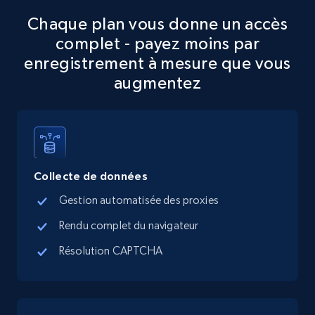
Chaque plan vous donne un accès
Google Maps full information
complet - payez moins par
Place id, URL, Country, Name, Category,
enregistrement à mesure que vous
Address, Description, Business details, and
augmentez
more.
13.2K+
1.7K+
Essai gratuit
Collecte de données
Google Maps full information - discover
Gestion automatisée des proxies
records by location search
Rendu complet du navigateur
Place id, URL, Country, Name, Category,
Address, Description, Business details, and
Résolution CAPTCHA
more.
13.2K+
1.7K+
Essai gratuit