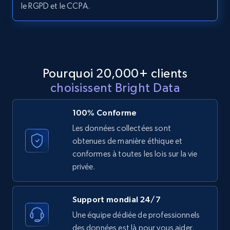
LinkedIn posts - Discover new posts
le RGPD et le CCPA.
company URL
URL, ID, User id, Use url, Title, Headline, Post
text, Date posted, and more.
Pourquoi 20,000+ clients
11.3K+
1.5K+
Essai gratuit
choisissent Bright Data
100% Conforme
X (formerly Twitter) - Posts
Les données collectées sont
ID, User posted, Name, Description, Date
obtenues de manière éthique et
posted, Photos, URL, Quoted post, and more.
conformes à toutes les lois sur la vie
privée.
10.4K+
1.2K+
Essai gratuit
Support mondial 24/7
Une équipe dédiée de professionnels
des données est là pour vous aider.
X (formerly Twitter) - Posts - Collecting