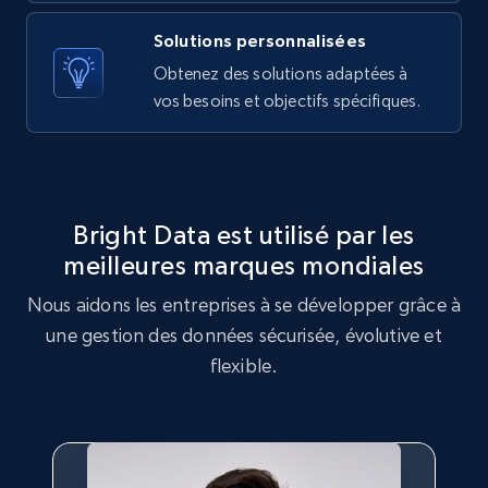
TikTok - Profiles
Solutions personnalisées
Account id, Nickname, Biography, Awg
engagement rate, Comment engagement rate,
Obtenez des solutions adaptées à
Like engagement rate, Bio link, Predicted lang,
vos besoins et objectifs spécifiques.
and more.
8.3K+
963+
Essai gratuit
Bright Data est utilisé par les
meilleures marques mondiales
TikTok - Profiles - Discover by search URL
Nous aidons les entreprises à se développer grâce à
and country
une gestion des données sécurisée, évolutive et
Account id, Nickname, Biography, Awg
flexible.
engagement rate, Comment engagement rate,
Like engagement rate, Bio link, Predicted lang,
and more.
8.3K+
963+
Essai gratuit