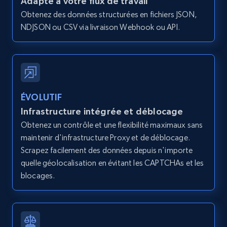
Adapté à votre flux de travail
Zpid, City, State, HomeStatus, Address,
Obtenez des données structurées en fichiers JSON,
IsListingClaimedByCurrentSignedInUser,
NDJSON ou CSV via livraison Webhook ou API.
IsCurrentSignedInAgentResponsible, Bedrooms,
and more.
12.1K+
1.3K+
Essai gratuit
ÉVOLUTIF
Infrastructure intégrée et déblocage
LinkedIn posts
Obtenez un contrôle et une flexibilité maximaux sans
URL, ID, User id, Use url, Title, Headline, Post
maintenir d'infrastructure Proxy et de déblocage.
text, Date posted, and more.
Scrapez facilement des données depuis n'importe
quelle géolocalisation en évitant les CAPTCHAs et les
blocages.
11.3K+
1.5K+
Essai gratuit
LinkedIn posts - Discover user's articles by