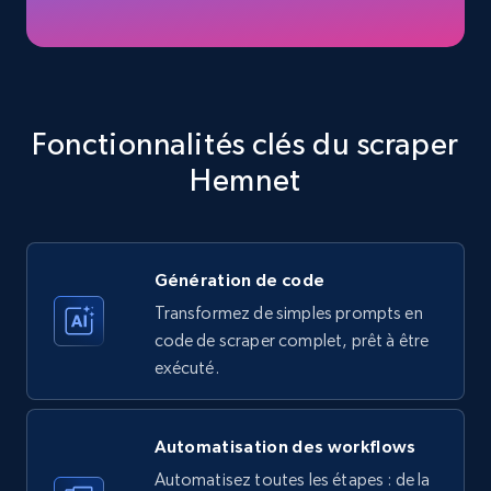
Amazon products - Collects products by
specific keywords
Title, Seller name, Brand, Description, Initial
price, Currency, Availability, Reviews count, and
Fonctionnalités clés du scraper
more.
Hemnet
35.3K+
5.7K+
Essai gratuit
Génération de code
Transformez de simples prompts en
Amazon products - find products by using
code de scraper complet, prêt à être
upc numbers
exécuté.
Title, Seller name, Brand, Description, Initial
price, Currency, Availability, Reviews count, and
more.
Automatisation des workflows
Automatisez toutes les étapes : de la
35.3K+
5.7K+
Essai gratuit