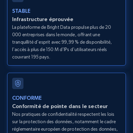
URL
STABLE
URL, ID, User id, Use url, Title, Headline, Post
Infrastructure éprouvée
text, Date posted, and more.
La plateforme de Bright Data propulse plus de 20
000 entreprises dans le monde, offrant une
11.3K+
1.5K+
Essai gratuit
tranquillité d'esprit avec 99,99 % de disponibilité,
l'accès à plus de 150 M d'IPs d'utilisateurs réels
couvrant 195 pays.
LinkedIn posts - Discover posts by Profile
URL
URL, ID, User id, Use url, Title, Headline, Post
text, Date posted, and more.
CONFORME
Conformité de pointe dans le secteur
11.3K+
1.5K+
Essai gratuit
Nos pratiques de confidentialité respectent les lois
sur la protection des données, notamment le cadre
réglementaire européen de protection des données,