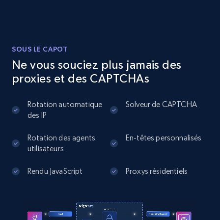
Instagram - Posts - Collects posts from a
specific URLs by using profile URL
URL, User posted, Description, Hashtags, Num
SOUS LE CAPOT
comments, Date posted, Likes, Photos, and
Ne vous souciez plus jamais des
more.
proxies et des CAPTCHAs
13.2K+
1.6K+
Essai gratuit
Rotation automatique
Solveur de CAPTCHA
des IP
Rotation des agents
En-têtes personnalisés
Zillow properties listing information
utilisateurs
Zpid, City, State, HomeStatus, Address,
IsListingClaimedByCurrentSignedInUser,
Rendu JavaScript
Proxys résidentiels
IsCurrentSignedInAgentResponsible, Bedrooms,
and more.
12.1K+
1.3K+
Essai gratuit