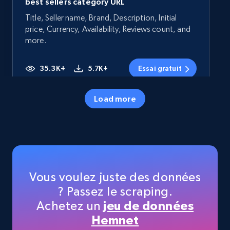
best sellers category URL
Title, Seller name, Brand, Description, Initial
price, Currency, Availability, Reviews count, and
more.
35.3K+
5.7K+
Essai gratuit
Load more
Amazon products - Collects products by
specific category URL
Title, Seller name, Brand, Description, Initial
price, Currency, Availability, Reviews count, and
more.
Vous voulez juste des données
? Passez le scraping.
35.3K+
5.7K+
Essai gratuit
Achetez un
jeu de données
Hemnet