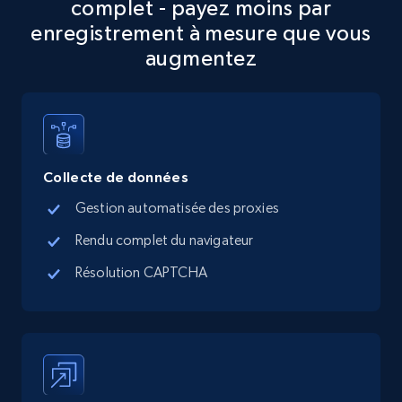
complet - payez moins par
Place id, URL, Country, Name, Category,
Address, Description, Business details, and
enregistrement à mesure que vous
more.
augmentez
13.3K+
1.7K+
Essai gratuit
Collecte de données
Google Maps full information - Collect
Google Maps Businesses data by place id
Gestion automatisée des proxies
Place id, URL, Country, Name, Category,
Rendu complet du navigateur
Address, Description, Business details, and
more.
Résolution CAPTCHA
13.3K+
1.7K+
Essai gratuit