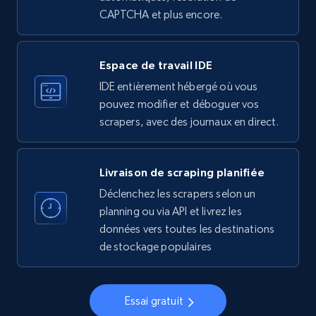
CAPTCHA et plus encore.
Espace de travail IDE
Instagram - Profiles - Collect profile
information by user name
IDE entièrement hébergé où vous
pouvez modifier et déboguer vos
Account, Fbid, ID, Followers, Posts count, Is
scrapers, avec des journaux en direct.
business account, Is professional account, Is
verified, and more.
Livraison de scraping planifiée
22.4K+
3.5K+
Essai gratuit
Déclenchez les scrapers selon un
planning ou via API et livrez les
données vers toutes les destinations
Crunchbase companies information
de stockage populaires
Name, URL, ID, Cb rank, Region, About,
Industries, Operating status, and more.
Essai gratuit