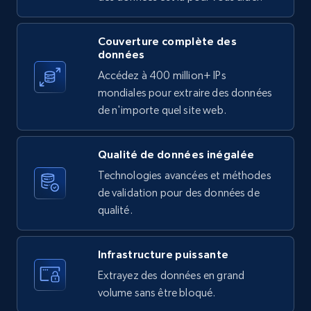
Twitter posts URLs
ID, User posted, Name, Description, Date
Couverture complète des
posted, Photos, URL, Quoted post, and more.
données
Accédez à 400 million+ IPs
10.4K+
1.2K+
Essai gratuit
mondiales pour extraire des données
de n'importe quel site web.
Qualité de données inégalée
X (formerly Twitter) - Posts - Getting x
posts by array of profiles
Technologies avancées et méthodes
de validation pour des données de
ID, User posted, Name, Description, Date
qualité.
posted, Photos, URL, Quoted post, and more.
10.4K+
1.2K+
Essai gratuit
Infrastructure puissante
Extrayez des données en grand
volume sans être bloqué.