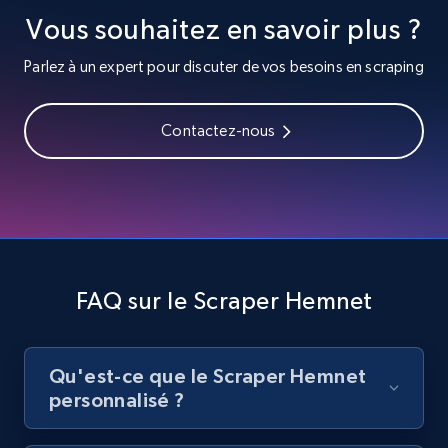
8.1K+
716+
Essai gratuit
Vous souhaitez en savoir plus ?
Parlez à un expert pour discuter de vos besoins en scraping
Youtube - Videos posts - Collect YouTube
Contactez-nous
posts by hashtags
URL, Title, Youtuber, Youtuber md5, Video url,
Video length, Likes, Views, and more.
8.1K+
716+
Essai gratuit
FAQ sur le Scraper Hemnet
Youtube - Videos posts - Discovery records
by Explore page URL
Qu'est-ce que le Scraper Hemnet
URL, Title, Youtuber, Youtuber md5, Video url,
personnalisé ?
Video length, Likes, Views, and more.