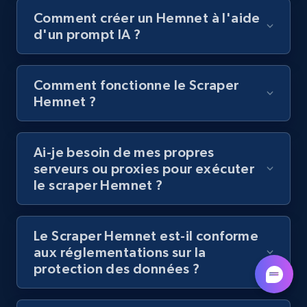
8.1K+
716+
Essai gratuit
Comment créer un Hemnet à l'aide
d'un prompt IA ?
Youtube - Videos posts - Discovery videos
Comment fonctionne le Scraper
by podcast url
Hemnet ?
URL, Title, Youtuber, Youtuber md5, Video url,
Video length, Likes, Views, and more.
Ai-je besoin de mes propres
serveurs ou proxies pour exécuter
8.1K+
716+
Essai gratuit
le scraper Hemnet ?
Le Scraper Hemnet est-il conforme
Amazon Reviews
aux réglementations sur la
URL, Product name, Product rating, Product
protection des données ?
rating object, Product rating max, Rating,
Author name, Asin, and more.