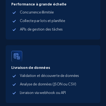
Google Maps full information - Discover
Performance à grande échelle
new records by Customer ID
Concurrence illimitée
Place id, URL, Country, Name, Category,
Address, Description, Business details, and
Collecte par lots et planifiée
more.
APIs de gestion des tâches
13.3K+
1.7K+
Essai gratuit
Instagram - Posts
Livraison de données
URL, User posted, Description, Hashtags, Num
comments, Date posted, Likes, Photos, and
Validation et découverte de données
more.
Analyse de données (JSON ou CSV)
13.2K+
1.6K+
Essai gratuit
Livraison via webhook ou API