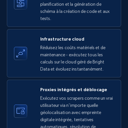
planification et la génération de
schéma à la création de code et aux
tests.
LinkedIn company information
ID, Name, Country code, Locations, Followers,
Infrastructure cloud
Employees in linkedin, About, Specialties, and
more.
Réduisez les coûts matériels et de
maintenance - exécutez tous les
calculs sur le cloud géré de Bright
33.6K+
3.5K+
Essai gratuit
Data et évoluez instantanément.
Proxies intégrés et déblocage
Instagram - Profiles
Exécutez vos scrapers comme un vrai
Account, Fbid, ID, Followers, Posts count, Is
utilisateur via n'importe quelle
business account, Is professional account, Is
verified, and more.
géolocalisation avec empreinte
digitale intégrée, tentatives
automatiques, résolution de
22.4K+
3.5K+
Essai gratuit