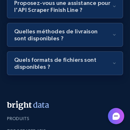
Proposez-vous une assistance pour
category URL or brand URL
l'API Scraper Finish Line ?
URL, Title, Rating, Reviews, Initial price, Final
price, Currency, Stock, and more.
Quelles méthodes de livraison
sont disponibles ?
991+
165+
Essai gratuit
Quels formats de fichiers sont
disponibles ?
Lazada - Products - Discover products by
seller URL
URL, Title, Rating, Reviews, Initial price, Final
price, Currency, Stock, and more.
991+
165+
Essai gratuit
PRODUITS