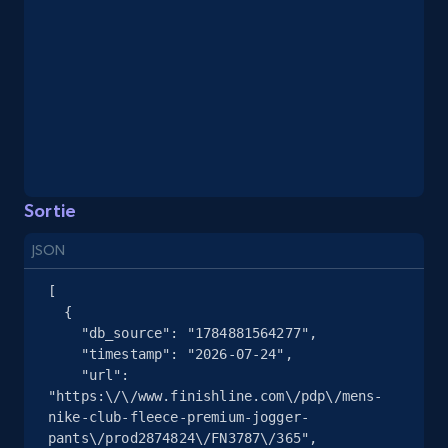
2.5K+
359+
Essai gratuit
eBay - Collect records by category
URL, Product id, Title, Seller name, Seller rating,
Seller reviews, Breadcrumbs, Root category, and
more.
Sortie
2.5K+
359+
Essai gratuit
JSON
[

  {

Google Shopping
    "db_source": "1784881564277",

    "timestamp": "2026-07-24",

URL, Product id, Title, Product description,
    "url": 
Rating, Reviews count, Images, Variations, and
"https:\/\/www.finishline.com\/pdp\/mens-
more.
nike-club-fleece-premium-jogger-
pants\/prod2874824\/FN3787\/365",
