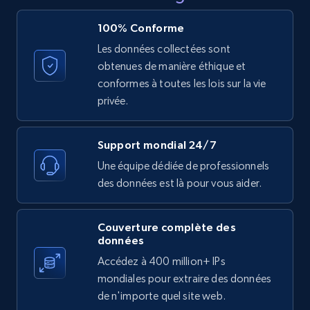
price, and more.
100% Conforme
Les données collectées sont
1.9K+
323+
Essai gratuit
obtenues de manière éthique et
conformes à toutes les lois sur la vie
privée.
Etsy - Collect data on products using
specified keywords
Support mondial 24/7
URL, Product id, Listing inventory id, Title, Rating,
Une équipe dédiée de professionnels
Reviews count shop, Reviews count item, Initial
des données est là pour vous aider.
price, and more.
1.9K+
323+
Essai gratuit
Couverture complète des
données
Accédez à 400 million+ IPs
mondiales pour extraire des données
Etsy - Collects data from shop's URL
de n'importe quel site web.