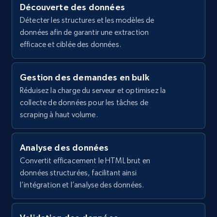
Premium Jogger Pants - Size M Tall",

Découverte des données
    "description": "Size \u0026amp; 
2.1K+
355+
Essai gratuit
Détecter les structures et les modèles de
FitStandard fit is athletic, with a 
données afin de garantir une extraction
roomier feel through the seat and thighs 
and tapers towards the ankleProd...",

efficace et ciblée des données.
    "product_category": "Joggers \u0026 
Sweatpants"

Home Depot US - Gather data on products
  },

Gestion des demandes en bulk
using specified keywords
  {

Réduisez la charge du serveur et optimisez la
URL, Domain, Country code, Model number,
    "db_source": "1784881564277",

collecte de données pour les tâches de
Sku, Product id, Product name, Manufacturer,
    "timestamp": "2026-07-24",

and more.
scraping à haut volume.
    "url": 
"https:\/\/www.finishline.com\/pdp\/mens-
nike-tech-fleece-jogger-
2.1K+
355+
Essai gratuit
pants\/prod2871388\/HV0959\/663",

Analyse des données
    "item_id": "2871388",

Convertit efficacement le HTML brut en
    "variant_id": "5124674",

données structurées, facilitant ainsi
    "title": "Men\u0027s Nike Tech Fleece 
l’intégration et l’analyse des données.
Jogger Pants - Size XS",

Home Depot US - Discover products by
    "description": "Size \u0026amp; 
specified URL
FitSlim fit is tailored and sleekProduct 
URL, Domain, Country code, Model number,
FeaturesUpdated Tech Fleece material for 