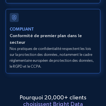
2.1K+
375+
Essai gratuit
COMPLIANT
Amazon products global dataset - Collect
Conformité de premier plan dans le
products from Brands URLs
secteur
Title, Seller name, Brand, Description, Initial
Nos pratiques de confidentialité respectent les lois
price, Currency, Availability, Reviews count, and
sur la protection des données, notamment le cadre
more.
réglementaire européen de protection des données,
le RGPD et le CCPA.
2.1K+
375+
Essai gratuit
Etsy
Pourquoi 20,000+ clients
URL, Product id, Listing inventory id, Title, Rating,
choisissent Bright Data
Reviews count shop, Reviews count item, Initial