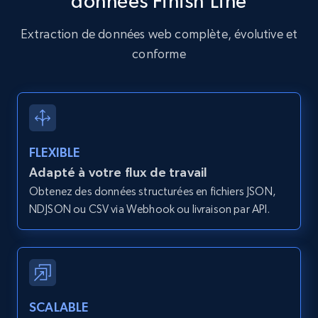
données Finish Line
Amazon products global dataset - Collects
Extraction de données web complète, évolutive et
products by specific category URL
conforme
Title, Seller name, Brand, Description, Initial
price, Currency, Availability, Reviews count, and
more.
2.1K+
375+
Essai gratuit
FLEXIBLE
Adapté à votre flux de travail
Obtenez des données structurées en fichiers JSON,
Amazon products global dataset -
NDJSON ou CSV via Webhook ou livraison par API.
Collecting products by keyword search
Title, Seller name, Brand, Description, Initial
price, Currency, Availability, Reviews count, and
more.
SCALABLE
2.1K+
375+
Essai gratuit