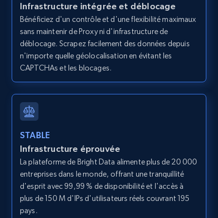
Infrastructure intégrée et déblocage
Bénéficiez d'un contrôle et d'une flexibilité maximaux
sans maintenir de Proxy ni d'infrastructure de
Amazon products global dataset - Collects
déblocage. Scrapez facilement des données depuis
products by best sellers category URL
n'importe quelle géolocalisation en évitant les
Title, Seller name, Brand, Description, Initial
CAPTCHAs et les blocages.
price, Currency, Availability, Reviews count, and
more.
2.1K+
375+
Essai gratuit
STABLE
Infrastructure éprouvée
La plateforme de Bright Data alimente plus de 20 000
Amazon products global dataset - Collect
entreprises dans le monde, offrant une tranquillité
Amazon products by seller URL
d'esprit avec 99,99 % de disponibilité et l'accès à
Title, Seller name, Brand, Description, Initial
plus de 150 M d'IPs d'utilisateurs réels couvrant 195
price, Currency, Availability, Reviews count, and
pays.
more.