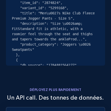
2.4K+
200+
Essai gratuit
    "item_id": "2874824",

    "variant_id": "5299168",

    "title": "Men\u0027s Nike Club Fleece 
Premium Jogger Pants - Size S",

    "description": "Size \u0026amp; 
Google Shopping - collects products from
FitStandard fit is athletic, with a 
web using keywords
roomier feel through the seat and thighs 
and tapers towards the ankleProd...",

URL, Product id, Title, Product description,
    "product_category": "Joggers \u0026 
Rating, Reviews count, Images, Variations, and
Sweatpants"

more.
  },

  {

2.4K+
200+
Essai gratuit
    "db_source": "1784881564277",

    "timestamp": "2026-07-24",

    "url": 
"https:\/\/www.finishline.com\/pdp\/mens-
nike-club-fleece-premium-jogger-
Home Depot US
DÉPLOYEZ PLUS RAPIDEMENT
pants\/prod2874824\/FN3787\/464",

URL, Domain, Country code, Model number,
Un API call. Des tonnes de données.
    "item_id": "2874824",

Sku, Product id, Product name, Manufacturer,
    "variant_id": "5021896",

and more.
    "title": "Men\u0027s Nike Club Fleece 