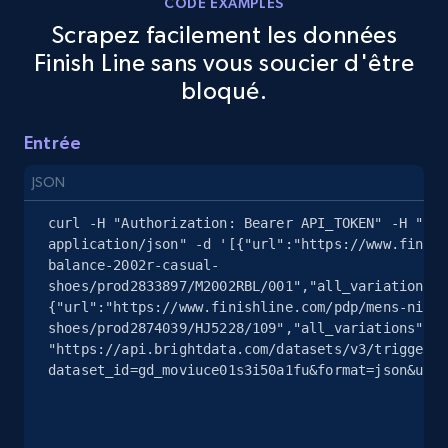
CODE EXAMPLES
Scrapez facilement les données
Finish Line sans vous soucier d'être
eBay - Gather data on products using
bloqué.
specified keywords
URL, Product id, Title, Seller name, Seller rating,
Entrée
Seller reviews, Breadcrumbs, Root category, and
more.
JSON
2.5K+
359+
Essai gratuit
curl -H "Authorization: Bearer API_TOKEN" -H "Con
application/json" -d '[{"url":"https://www.finish
balance-2002r-casual-
shoes/prod2833897/M2002RBL/001","all_variations":
{"url":"https://www.finishline.com/pdp/mens-nike-
eBay - Collect products from shops on eBay
shoes/prod2874039/HJ5228/109","all_variations":tr
URL, Product id, Title, Seller name, Seller rating,
"https://api.brightdata.com/datasets/v3/trigger?
dataset_id=gd_moviuce01s3i50a1fu&format=json&unco
Seller reviews, Breadcrumbs, Root category, and
more.