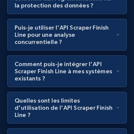
Lazada - Products
la protection des données ?
URL, Title, Rating, Reviews, Initial price, Final
price, Currency, Stock, and more.
Puis-je utiliser l'API Scraper Finish
Line pour une analyse
991+
165+
Essai gratuit
concurrentielle ?
Comment puis-je intégrer l'API
Lazada - Products - Discover products by
Scraper Finish Line à mes systèmes
keyword
existants ?
URL, Title, Rating, Reviews, Initial price, Final
price, Currency, Stock, and more.
Quelles sont les limites
991+
165+
Essai gratuit
d'utilisation de l'API Scraper Finish
Line ?
Lazada - Products - Discover products by