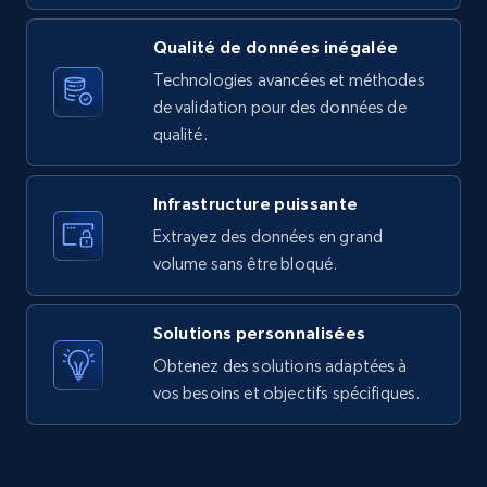
URL, Product id, Listing inventory id, Title, Rating,
Reviews count shop, Reviews count item, Initial
Qualité de données inégalée
price, and more.
Technologies avancées et méthodes
de validation pour des données de
1.9K+
323+
Essai gratuit
qualité.
Infrastructure puissante
Amazon products search
Extrayez des données en grand
Asin, URL, Name, Sponsored, Initial price, Final
volume sans être bloqué.
price, Currency, Sold, and more.
Solutions personnalisées
1.6K+
181+
Essai gratuit
Obtenez des solutions adaptées à
vos besoins et objectifs spécifiques.
Target
URL, Product id, Title, Product description,