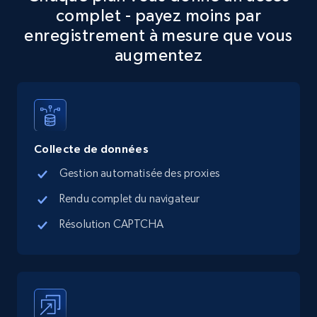
complet - payez moins par
5.6K+
876+
Essai gratuit
enregistrement à mesure que vous
augmentez
TikTok Shop
URL, Title, Available, Description, Currency, Initial
price, Final price, Discount percent, and more.
Collecte de données
5.4K+
668+
Essai gratuit
Gestion automatisée des proxies
Rendu complet du navigateur
Résolution CAPTCHA
TikTok Shop - category
URL, Title, Available, Description, Currency, Initial
price, Final price, Discount percent, and more.
5.4K+
668+
Essai gratuit