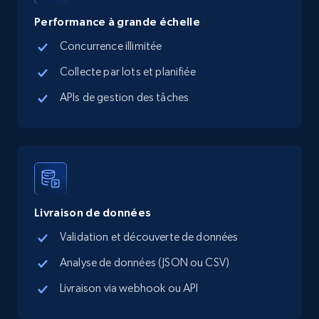
Performance à grande échelle
Concurrence illimitée
TikTok Shop - Collect TikTok shop products
Collecte par lots et planifiée
by keywords search
APIs de gestion des tâches
URL, Title, Available, Description, Currency, Initial
price, Final price, Discount percent, and more.
5.4K+
668+
Essai gratuit
Livraison de données
TikTok Shop - discover records by shop url
Validation et découverte de données
URL, Title, Available, Description, Currency, Initial
Analyse de données (JSON ou CSV)
price, Final price, Discount percent, and more.
Livraison via webhook ou API
5.4K+
668+
Essai gratuit