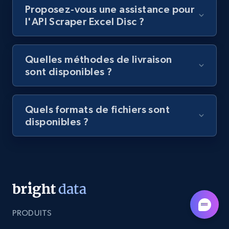
Lazada - Products - Discover products by
Proposez-vous une assistance pour
category URL or brand URL
l'API Scraper Excel Disc ?
URL, Title, Rating, Reviews, Initial price, Final
price, Currency, Stock, and more.
Quelles méthodes de livraison
sont disponibles ?
991+
165+
Essai gratuit
Quels formats de fichiers sont
disponibles ?
Lazada - Products - Discover products by
seller URL
URL, Title, Rating, Reviews, Initial price, Final
price, Currency, Stock, and more.
991+
165+
Essai gratuit
PRODUITS