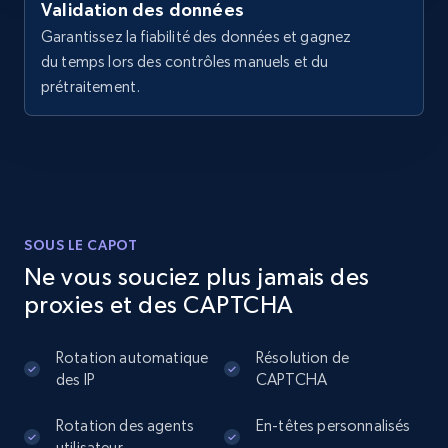
URL, Domain, Country code, Model number,
Validation des données
Sku, Product id, Product name, Manufacturer,
Garantissez la fiabilité des données et gagnez
and more.
du temps lors des contrôles manuels et du
prétraitement.
2.1K+
355+
Essai gratuit
Home Depot US - Discover products by
specified UPC
SOUS LE CAPOT
URL, Domain, Country code, Model number,
Ne vous souciez plus jamais des
Sku, Product id, Product name, Manufacturer,
and more.
proxies et des CAPTCHA
2.1K+
355+
Essai gratuit
Rotation automatique
Résolution de
des IP
CAPTCHA
Rotation des agents
En-têtes personnalisés
utilisateur