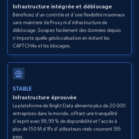
Infrastructure intégrée et déblocage
Bénéficiez d'un contrôle et d'une flexibilité maximaux
sans maintenir de Proxy ni d'infrastructure de
Amazon products global dataset - Collects
déblocage. Scrapez facilement des données depuis
products by best sellers category URL
n'importe quelle géolocalisation en évitant les
Title, Seller name, Brand, Description, Initial
CAPTCHAs et les blocages.
price, Currency, Availability, Reviews count, and
more.
2.1K+
375+
Essai gratuit
STABLE
Infrastructure éprouvée
La plateforme de Bright Data alimente plus de 20 000
Amazon products global dataset - Collect
entreprises dans le monde, offrant une tranquillité
Amazon products by seller URL
d'esprit avec 99,99 % de disponibilité et l'accès à
Title, Seller name, Brand, Description, Initial
plus de 150 M d'IPs d'utilisateurs réels couvrant 195
price, Currency, Availability, Reviews count, and
pays.
more.