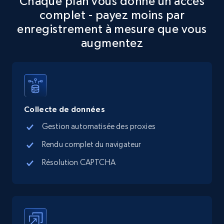
Chaque plan vous donne un accès
complet - payez moins par
5.6K+
875+
Essai gratuit
enregistrement à mesure que vous
augmentez
TikTok Shop
URL, Title, Available, Description, Currency, Initial
price, Final price, Discount percent, and more.
Collecte de données
5.4K+
668+
Essai gratuit
Gestion automatisée des proxies
Rendu complet du navigateur
Résolution CAPTCHA
TikTok Shop - category
URL, Title, Available, Description, Currency, Initial
price, Final price, Discount percent, and more.