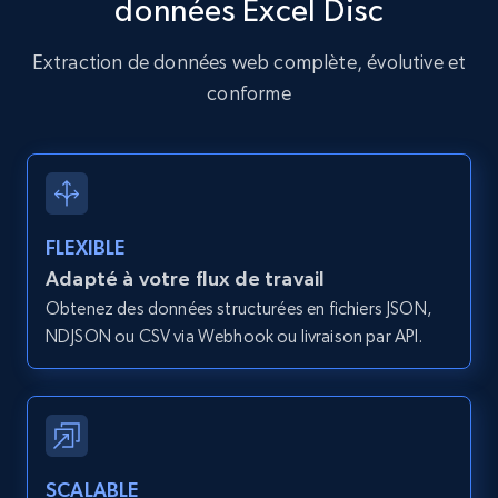
données Excel Disc
Amazon products global dataset - Collects
Extraction de données web complète, évolutive et
products by specific category URL
conforme
Title, Seller name, Brand, Description, Initial
price, Currency, Availability, Reviews count, and
more.
2.1K+
375+
Essai gratuit
FLEXIBLE
Adapté à votre flux de travail
Obtenez des données structurées en fichiers JSON,
Amazon products global dataset -
NDJSON ou CSV via Webhook ou livraison par API.
Collecting products by keyword search
Title, Seller name, Brand, Description, Initial
price, Currency, Availability, Reviews count, and
more.
SCALABLE
2.1K+
375+
Essai gratuit