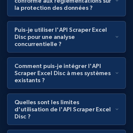
conforme aux réglementations sur
Lazada - Products
la protection des données ?
URL, Title, Rating, Reviews, Initial price, Final
price, Currency, Stock, and more.
Puis-je utiliser l'API Scraper Excel
Disc pour une analyse
991+
165+
Essai gratuit
concurrentielle ?
Comment puis-je intégrer l'API
Lazada - Products - Discover products by
Scraper Excel Disc à mes systèmes
keyword
existants ?
URL, Title, Rating, Reviews, Initial price, Final
price, Currency, Stock, and more.
Quelles sont les limites
991+
165+
Essai gratuit
d'utilisation de l'API Scraper Excel
Disc ?