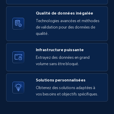
URL, Product id, Listing inventory id, Title, Rating,
Reviews count shop, Reviews count item, Initial
Qualité de données inégalée
price, and more.
Technologies avancées et méthodes
de validation pour des données de
1.9K+
323+
Essai gratuit
qualité.
Infrastructure puissante
Amazon products search
Extrayez des données en grand
Asin, URL, Name, Sponsored, Initial price, Final
volume sans être bloqué.
price, Currency, Sold, and more.
Solutions personnalisées
1.6K+
181+
Essai gratuit
Obtenez des solutions adaptées à
vos besoins et objectifs spécifiques.
Target
URL, Product id, Title, Product description,