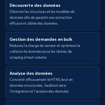
Découverte des données
2.1K+
355+
Essai gratuit
Détecter les structures et les modèles de
données afin de garantir une extraction
efficace et ciblée des données.
Home Depot US - Gather data on products
Gestion des demandes en bulk
using specified keywords
Réduisez la charge du serveur et optimisez la
URL, Domain, Country code, Model number,
collecte de données pour les tâches de
Sku, Product id, Product name, Manufacturer,
and more.
scraping à haut volume.
2.1K+
355+
Essai gratuit
Analyse des données
Convertit efficacement le HTML brut en
données structurées, facilitant ainsi
l’intégration et l’analyse des données.
Home Depot US - Discover products by
specified URL