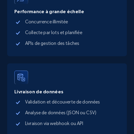
5.4K+
668+
Essai gratuit
Performance à grande échelle
Concurrence illimitée
TikTok Shop - Collect TikTok shop products
Collecte par lots et planifiée
by keywords search
APIs de gestion des tâches
URL, Title, Available, Description, Currency, Initial
price, Final price, Discount percent, and more.
5.4K+
668+
Essai gratuit
Livraison de données
TikTok Shop - discover records by shop url
Validation et découverte de données
URL, Title, Available, Description, Currency, Initial
Analyse de données (JSON ou CSV)
price, Final price, Discount percent, and more.
Livraison via webhook ou API
5.4K+
668+
Essai gratuit