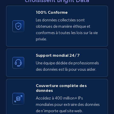
Reviews count shop, Reviews count item, Initial
price, and more.
100% Conforme
Les données collectées sont
1.9K+
323+
Essai gratuit
obtenues de manière éthique et
conformes à toutes les lois sur la vie
privée.
Etsy - Collect data on products using
specified keywords
Support mondial 24/7
URL, Product id, Listing inventory id, Title, Rating,
Une équipe dédiée de professionnels
Reviews count shop, Reviews count item, Initial
des données est là pour vous aider.
price, and more.
1.9K+
323+
Essai gratuit
Couverture complète des
données
Accédez à 400 million+ IPs
mondiales pour extraire des données
Etsy - Collects data from shop's URL
de n'importe quel site web.