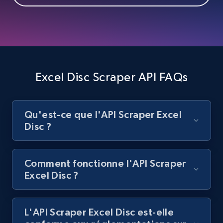
Best Buy products
URL, Product id, Title, Images, Final price,
Currency, Discount, Initial price, and more.
1.1K+
149+
Essai gratuit
Excel Disc Scraper API FAQs
Qu'est-ce que l'API Scraper Excel
Best Buy products - Collect data on
Disc ?
products using specified keywords
URL, Product id, Title, Images, Final price,
Currency, Discount, Initial price, and more.
Comment fonctionne l'API Scraper
Excel Disc ?
1.1K+
149+
Essai gratuit
L'API Scraper Excel Disc est-elle