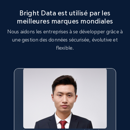
Rating, Reviews count, Initial price, Discount,
and more.
Bright Data est utilisé par les
meilleures marques mondiales
1.3K+
175+
Essai gratuit
Nous aidons les entreprises à se développer grâce à
une gestion des données sécurisée, évolutive et
flexible.
Target - Gather data on products using
specified keywords
URL, Product id, Title, Product description,
Rating, Reviews count, Initial price, Discount,
and more.
1.3K+
175+
Essai gratuit
Target - Discover products by category url