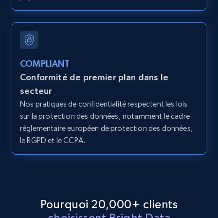
2.1K+
375+
Essai gratuit
COMPLIANT
Amazon products global dataset - Collect
Conformité de premier plan dans le
products from Brands URLs
secteur
Title, Seller name, Brand, Description, Initial
Nos pratiques de confidentialité respectent les lois
price, Currency, Availability, Reviews count, and
sur la protection des données, notamment le cadre
more.
réglementaire européen de protection des données,
le RGPD et le CCPA.
2.1K+
375+
Essai gratuit
Etsy
Pourquoi 20,000+ clients
URL, Product id, Listing inventory id, Title, Rating,
choisissent Bright Data