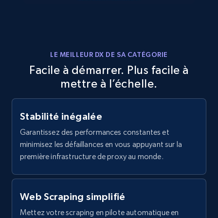
11.3K+
1.5K+
Essai gratuit
X (formerly Twitter) - Posts
LE MEILLEUR DX DE SA CATÉGORIE
ID, User posted, Name, Description, Date
Facile à démarrer. Plus facile à
posted, Photos, URL, Quoted post, and more.
mettre à l’échelle.
10.3K+
1.2K+
Essai gratuit
Stabilité inégalée
Garantissez des performances constantes et
minimisez les défaillances en vous appuyant sur la
X (formerly Twitter) - Posts - Collecting
première infrastructure de proxy au monde.
Twitter posts URLs
ID, User posted, Name, Description, Date
posted, Photos, URL, Quoted post, and more.
Web Scraping simplifié
Mettez votre scraping en pilote automatique en
10.3K+
1.2K+
Essai gratuit