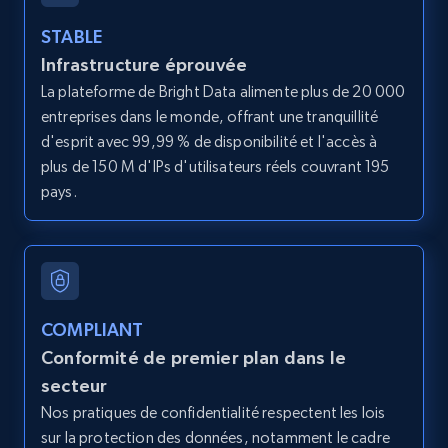
by podcast url
URL, Title, Youtuber, Youtuber md5, Video url,
STABLE
Video length, Likes, Views, and more.
Infrastructure éprouvée
La plateforme de Bright Data alimente plus de 20 000
8.1K+
713+
Essai gratuit
entreprises dans le monde, offrant une tranquillité
d'esprit avec 99,99 % de disponibilité et l'accès à
plus de 150 M d'IPs d'utilisateurs réels couvrant 195
pays.
Amazon Reviews
URL, Product name, Product rating, Product
rating object, Product rating max, Rating,
Author name, Asin, and more.
COMPLIANT
7.4K+
870+
Essai gratuit
Conformité de premier plan dans le
secteur
Nos pratiques de confidentialité respectent les lois
TikTok - Posts
sur la protection des données, notamment le cadre