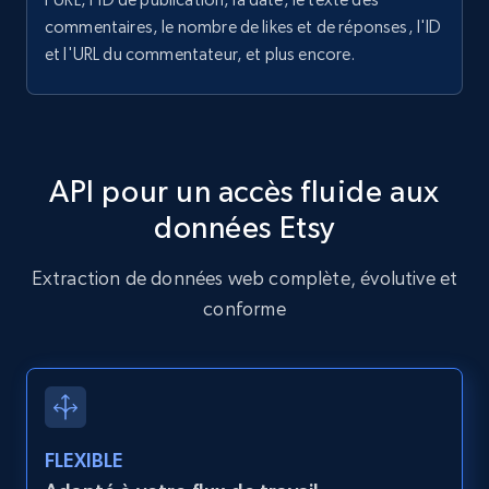
Video length, Likes, Views, and more.
commentaires, le nombre de likes et de réponses, l'ID
et l'URL du commentateur, et plus encore.
8.1K+
713+
Essai gratuit
Youtube - Videos posts - Search videos by
API pour un accès fluide aux
keyword and then apply relevant video
données Etsy
filters
URL, Title, Youtuber, Youtuber md5, Video url,
Extraction de données web complète, évolutive et
Video length, Likes, Views, and more.
conforme
8.1K+
713+
Essai gratuit
Youtube - Videos posts - Collect YouTube
FLEXIBLE
posts by hashtags