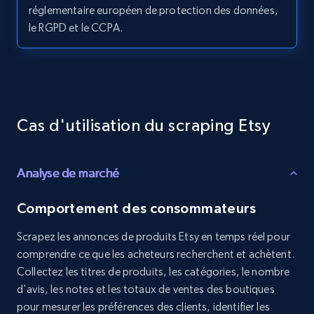
réglementaire européen de protection des données,
URL, Post id, Description, Create time, Digg
le RGPD et le CCPA.
count, Share count, Collect count, Comment
count, and more.
6.7K+
894+
Essai gratuit
Cas d'utilisation du scraping Etsy
TikTok - Posts - Input specific profile URL to
get posts published by it
Analyse de marché
URL, Post id, Description, Create time, Digg
count, Share count, Collect count, Comment
Comportement des consommateurs
count, and more.
Scrapez les annonces de produits Etsy en temps réel pour
comprendre ce que les acheteurs recherchent et achètent.
6.7K+
894+
Essai gratuit
Collectez les titres de produits, les catégories, le nombre
d'avis, les notes et les totaux de ventes des boutiques
pour mesurer les préférences des clients, identifier les