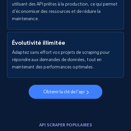
utilisant des API prêtes à la production, ce qui permet
d’économiser des ressources et de réduire la
maintenance.
X (formerly Twitter) - Posts - Getting x
posts by array of profiles
ID, User posted, Name, Description, Date
Évolutivité illimitée
posted, Photos, URL, Quoted post, and more.
Adaptez sans effort vos projets de scraping pour
répondre aux demandes de données, tout en
10.3K+
1.2K+
Essai gratuit
maintenant des performances optimales.
Obtenir la clé de l’api
TikTok - Profiles
Account id, Nickname, Biography, Awg
engagement rate, Comment engagement rate,
Like engagement rate, Bio link, Predicted lang,
and more.
API SCRAPER POPULAIRES