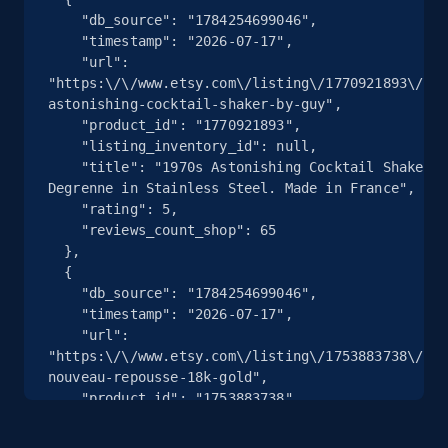
    "db_source": "1784254699046",

    "timestamp": "2026-07-17",

13.2K+
1.6K+
Essai gratuit
    "url": 
"https:\/\/www.etsy.com\/listing\/1770921893\/197
astonishing-cocktail-shaker-by-guy",

    "product_id": "1770921893",

    "listing_inventory_id": null,

Zillow properties listing information
    "title": "1970s Astonishing Cocktail Shaker by Guy 
Zpid, City, State, HomeStatus, Address,
Degrenne in Stainless Steel. Made in France",

IsListingClaimedByCurrentSignedInUser,
    "rating": 5,

IsCurrentSignedInAgentResponsible, Bedrooms,
    "reviews_count_shop": 65

and more.
  },

  {

    "db_source": "1784254699046",

12K+
1.3K+
Essai gratuit
    "timestamp": "2026-07-17",

    "url": 
"https:\/\/www.etsy.com\/listing\/1753883738\/lar
nouveau-repousse-18k-gold",

Zillow properties listing information -
    "product_id": "1753883738",

    "listing_inventory_id": null,

Discover by custom filters - location, home
    "title": "Large Art Nouveau Repousse 18K Gold 
type and status