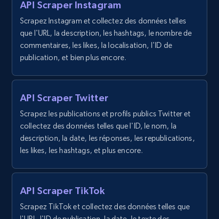
API Scraper Instagram
Scrapez Instagram et collectez des données telles
8.1K+
713+
Essai gratuit
que l'URL, la description, les hashtags, le nombre de
commentaires, les likes, la localisation, l'ID de
publication, et bien plus encore.
Youtube - Videos posts - Search new
youtube videos by keyword
API Scraper Twitter
URL, Title, Youtuber, Youtuber md5, Video url,
Video length, Likes, Views, and more.
Scrapez les publications et profils publics Twitter et
collectez des données telles que l'ID, le nom, la
8.1K+
713+
Essai gratuit
description, la date, les réponses, les republications,
les likes, les hashtags, et plus encore.
Youtube - Videos posts - Discover videos by
API Scraper TikTok
channel URL
Scrapez TikTok et collectez des données telles que
URL, Title, Youtuber, Youtuber md5, Video url,
l'URL, l'ID de publication, la date, le texte des