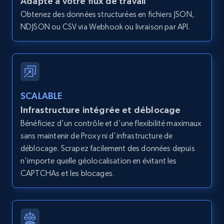
Adapté à votre flux de travail
URL, Title, Youtuber, Youtuber md5, Video url,
Obtenez des données structurées en fichiers JSON,
Video length, Likes, Views, and more.
NDJSON ou CSV via Webhook ou livraison par API.
8.1K+
713+
Essai gratuit
SCALABLE
Youtube - Videos posts - Discovery records
Infrastructure intégrée et déblocage
by Explore page URL
Bénéficiez d'un contrôle et d'une flexibilité maximaux
URL, Title, Youtuber, Youtuber md5, Video url,
sans maintenir de Proxy ni d'infrastructure de
Video length, Likes, Views, and more.
déblocage. Scrapez facilement des données depuis
n'importe quelle géolocalisation en évitant les
8.1K+
713+
Essai gratuit
CAPTCHAs et les blocages.
Youtube - Videos posts - Discovery videos