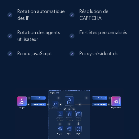
]
Rotation automatique
Résolution de
des IP
CAPTCHA
LinkedIn posts - Discover posts by Profile
Rotation des agents
En-têtes personnalisés
URL
utilisateur
URL, ID, User id, Use url, Title, Headline, Post
text, Date posted, and more.
Rendu JavaScript
Proxys résidentiels
11.3K+
1.5K+
Essai gratuit
LinkedIn posts - Discover new posts
company URL
URL, ID, User id, Use url, Title, Headline, Post
text, Date posted, and more.