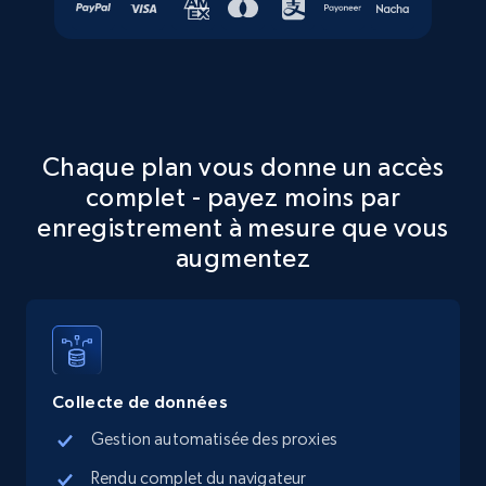
Account, Fbid, ID, Followers, Posts count, Is
business account, Is professional account, Is
verified, and more.
22.3K+
3.4K+
Essai gratuit
Chaque plan vous donne un accès
complet - payez moins par
enregistrement à mesure que vous
Crunchbase companies information
augmentez
Name, URL, ID, Cb rank, Region, About,
Industries, Operating status, and more.
15.6K+
1.6K+
Essai gratuit
Collecte de données
Gestion automatisée des proxies
Crunchbase companies information -
Searching data by keyword
Rendu complet du navigateur