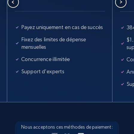
Employees in linkedin, About, Specialties, and
more.
33.5K+
3.5K+
Essai gratuit
Payez uniquement en cas de succès
384
Fixez des limites de dépense
$1
mensuelles
su
Instagram - Profiles
Concurrence illimitée
Con
Account, Fbid, ID, Followers, Posts count, Is
business account, Is professional account, Is
Support d'experts
An
verified, and more.
Su
22.3K+
3.4K+
Essai gratuit
Instagram - Profiles - Collect profile
Nous acceptons ces méthodes de paiement:
information by user name