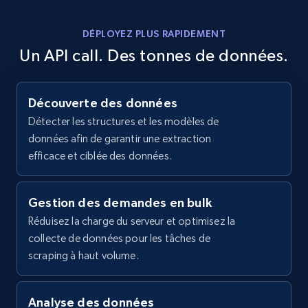
Diamond Locket Pendant",

Zpid, City, State, HomeStatus, Address,
    "rating": 5,

DÉPLOYEZ PLUS RAPIDEMENT
IsListingClaimedByCurrentSignedInUser,
    "reviews_count_shop": 288

IsCurrentSignedInAgentResponsible, Bedrooms,
Un API call. Des tonnes de données.
  },

and more.
  {

    "db_source": "1784254699046",

    "timestamp": "2026-07-17",

Découverte des données
12K+
1.3K+
Essai gratuit
    "url": 
Détecter les structures et les modèles de
"https:\/\/www.etsy.com\/listing\/1596967676\/edw
données afin de garantir une extraction
moonstone-silver-festoon",

    "product_id": "1596967676",

efficace et ciblée des données.
    "listing_inventory_id": null,

Zillow properties listing information -
    "title": "Edwardian Moonstone Silver Festoon 
Search by parameters on zillow and use the
Necklace",

Gestion des demandes en bulk
direct link as input
    "rating": 5,

Réduisez la charge du serveur et optimisez la
Zpid, City, State, HomeStatus, Address,
    "reviews_count_shop": 288

collecte de données pour les tâches de
  },

IsListingClaimedByCurrentSignedInUser,
scraping à haut volume.
  {

IsCurrentSignedInAgentResponsible, Bedrooms,
    "db_source": "1784254699046",

and more.
    "timestamp": "2026-07-17",

    "url": 
Analyse des données