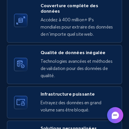
Couverture complète des
données
Accédez à 400 million+ IPs
Indeed job listings information - Collect
mondiales pour extraire des données
new jobs by keyword search in specific
de n'importe quel site web.
location
Jobid, Company name, Date posted parsed, Job
Qualité de données inégalée
title, Description text, Benefits, Qualifications,
Job type, and more.
Technologies avancées et méthodes
de validation pour des données de
6.5K+
761+
Essai gratuit
qualité.
Infrastructure puissante
Extrayez des données en grand
Indeed job listings information - Discover
volume sans être bloqué.
jobs by company URL
Jobid, Company name, Date posted parsed, Job
title, Description text, Benefits, Qualifications,
Solutions personnalisées