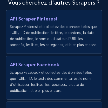
Vous cherchez d'autres Scrapers ?
8.3K+
963+
Essai gratuit
API Scraper Pinterest
Scrapez Pinterest et collectez des données telles que
TikTok - Profiles - Discover by search URL
l'URL, l'ID de publication, le titre, le contenu, la date
and country
de publication, le nom d'utilisateur, l'URL, les
Account id, Nickname, Biography, Awg
abonnés, les likes, les catégories, et bien plus encore.
engagement rate, Comment engagement rate,
Like engagement rate, Bio link, Predicted lang,
and more.
API Scraper Facebook
8.3K+
963+
Essai gratuit
Scrapez Facebook et collectez des données telles
que l'URL, l'ID, le texte des commentaires, le nom
d'utilisateur, les likes, les réponses, la date de
publication, et bien plus encore.
Youtube - Videos posts
URL, Title, Youtuber, Youtuber md5, Video url,
Video length, Likes, Views, and more.