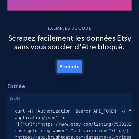
Google Maps full information - Collect
Google Maps Businesses data by place id
EXEMPLES DE CODE
Place id, URL, Country, Name, Category,
Scrapez facilement les données Etsy
Address, Description, Business details, and
sans vous soucier d'être bloqué.
more.
Produits
13.2K+
1.7K+
Essai gratuit
Entrée
Google Maps full information - Discover
JSON
new records by Customer ID
curl -H "Authorization: Bearer API_TOKEN" -H "Con
Place id, URL, Country, Name, Category,
application/json" -d 
Address, Description, Business details, and
'[{"url":"https://www.etsy.com/listing/753913297/
more.
rose-gold-ring-women","all_variations":true}]' 
"https://api.brightdata.com/datasets/v3/trigger?