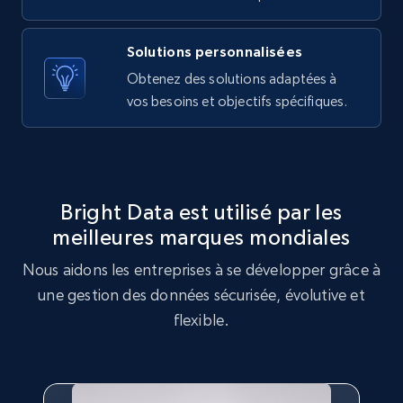
Solutions personnalisées
X (formerly Twitter) - Posts - Getting x
Obtenez des solutions adaptées à
posts by array of profiles
vos besoins et objectifs spécifiques.
ID, User posted, Name, Description, Date
posted, Photos, URL, Quoted post, and more.
10.3K+
1.2K+
Essai gratuit
Bright Data est utilisé par les
meilleures marques mondiales
Nous aidons les entreprises à se développer grâce à
TikTok - Profiles
une gestion des données sécurisée, évolutive et
Account id, Nickname, Biography, Awg
engagement rate, Comment engagement rate,
flexible.
Like engagement rate, Bio link, Predicted lang,
and more.