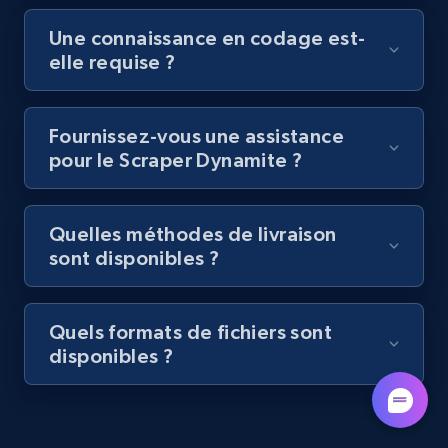
URL, Title, Youtuber, Youtuber md5, Video url,
Une connaissance en codage est-
Video length, Likes, Views, and more.
elle requise ?
8.1K+
713+
Essai gratuit
Fournissez-vous une assistance
pour le Scraper Dynamite ?
Amazon Reviews
URL, Product name, Product rating, Product
Quelles méthodes de livraison
rating object, Product rating max, Rating,
sont disponibles ?
Author name, Asin, and more.
7.4K+
870+
Essai gratuit
Quels formats de fichiers sont
disponibles ?
TikTok - Posts