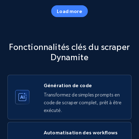
Load more
Amazon products - Collects products by
specific category URL
Title, Seller name, Brand, Description, Initial
Fonctionnalités clés du scraper
price, Currency, Availability, Reviews count, and
more.
Dynamite
35.2K+
5.7K+
Essai gratuit
Génération de code
Transformez de simples prompts en
Amazon products - Collects products by
code de scraper complet, prêt à être
specific keywords
exécuté.
Title, Seller name, Brand, Description, Initial
price, Currency, Availability, Reviews count, and
more.
Automatisation des workflows