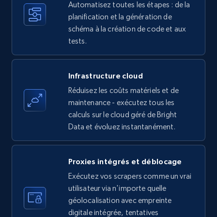
Automatisez toutes les étapes : de la
35.2K+
planification et la génération de
5.7K+
Essai gratuit
schéma à la création de code et aux
tests.
Amazon products - find products by using
upc numbers
Infrastructure cloud
Title, Seller name, Brand, Description, Initial
Réduisez les coûts matériels et de
price, Currency, Availability, Reviews count, and
maintenance - exécutez tous les
more.
calculs sur le cloud géré de Bright
Data et évoluez instantanément.
35.2K+
5.7K+
Essai gratuit
Proxies intégrés et déblocage
Exécutez vos scrapers comme un vrai
LinkedIn company information
utilisateur via n'importe quelle
ID, Name, Country code, Locations, Followers,
géolocalisation avec empreinte
Employees in linkedin, About, Specialties, and
digitale intégrée, tentatives