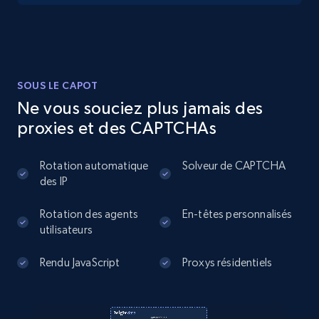
13.2K+
1.7K+
Essai gratuit
Instagram - Posts
SOUS LE CAPOT
URL, User posted, Description, Hashtags, Num
Ne vous souciez plus jamais des
comments, Date posted, Likes, Photos, and
proxies et des CAPTCHAs
more.
Rotation automatique
Solveur de CAPTCHA
13.2K+
1.6K+
Essai gratuit
des IP
Rotation des agents
En-têtes personnalisés
utilisateurs
Instagram - Posts - Collects posts from a
specific URLs by using profile URL
Rendu JavaScript
Proxys résidentiels
URL, User posted, Description, Hashtags, Num
comments, Date posted, Likes, Photos, and
more.