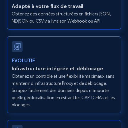
Zpid, City, State, HomeStatus, Address,
Adapté à votre flux de travail
IsListingClaimedByCurrentSignedInUser,
Obtenez des données structurées en fichiers JSON,
IsCurrentSignedInAgentResponsible, Bedrooms,
NDJSON ou CSV via livraison Webhook ou API.
and more.
12K+
1.3K+
Essai gratuit
ÉVOLUTIF
Zillow properties listing information -
Infrastructure intégrée et déblocage
Search by parameters on zillow and use the
Obtenez un contrôle et une flexibilité maximaux sans
direct link as input
maintenir d'infrastructure Proxy et de déblocage.
Zpid, City, State, HomeStatus, Address,
Scrapez facilement des données depuis n'importe
IsListingClaimedByCurrentSignedInUser,
quelle géolocalisation en évitant les CAPTCHAs et les
IsCurrentSignedInAgentResponsible, Bedrooms,
blocages.
and more.
12K+
1.3K+
Essai gratuit