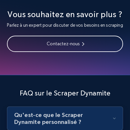
Vous souhaitez en savoir plus ?
8.1K+
713+
Essai gratuit
Parlez à un expert pour discuter de vos besoins en scraping
Youtube - Videos posts - Search videos by
Contactez-nous
keyword and then apply relevant video
filters
URL, Title, Youtuber, Youtuber md5, Video url,
Video length, Likes, Views, and more.
8.1K+
713+
Essai gratuit
FAQ sur le Scraper Dynamite
Qu'est-ce que le Scraper
Youtube - Videos posts - Collect YouTube
Dynamite personnalisé ?
posts by hashtags