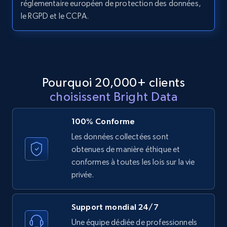
réglementaire européen de protection des données,
le RGPD et le CCPA.
LinkedIn posts - Discover posts by Profile
URL
URL, ID, User id, Use url, Title, Headline, Post
text, Date posted, and more.
Pourquoi 20,000+ clients
choisissent Bright Data
11.3K+
1.5K+
Essai gratuit
100% Conforme
Les données collectées sont
obtenues de manière éthique et
LinkedIn posts - Discover new posts
conformes à toutes les lois sur la vie
company URL
privée.
URL, ID, User id, Use url, Title, Headline, Post
text, Date posted, and more.
Support mondial 24/7
11.3K+
1.5K+
Essai gratuit
Une équipe dédiée de professionnels