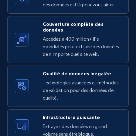
des données est là pour vous aider.
Couverture complète des
X (formerly Twitter) - Posts
données
ID, User posted, Name, Description, Date
Accédez à 400 million+ IPs
posted, Photos, URL, Quoted post, and more.
mondiales pour extraire des données
de n'importe quel site web.
10.3K+
1.2K+
Essai gratuit
Qualité de données inégalée
Technologies avancées et méthodes
X (formerly Twitter) - Posts - Collecting
de validation pour des données de
Twitter posts URLs
qualité.
ID, User posted, Name, Description, Date
posted, Photos, URL, Quoted post, and more.
Infrastructure puissante
Extrayez des données en grand
10.3K+
1.2K+
Essai gratuit
volume sans être bloqué.