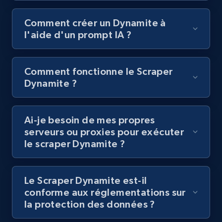
URL, Title, Youtuber, Youtuber md5, Video url,
Video length, Likes, Views, and more.
Comment créer un Dynamite à
l'aide d'un prompt IA ?
8.1K+
713+
Essai gratuit
Comment fonctionne le Scraper
Dynamite ?
Youtube - Videos posts - Discovery records
by Explore page URL
URL, Title, Youtuber, Youtuber md5, Video url,
Ai-je besoin de mes propres
Video length, Likes, Views, and more.
serveurs ou proxies pour exécuter
le scraper Dynamite ?
8.1K+
713+
Essai gratuit
Le Scraper Dynamite est-il
conforme aux réglementations sur
la protection des données ?
Youtube - Videos posts - Discovery videos
by podcast url