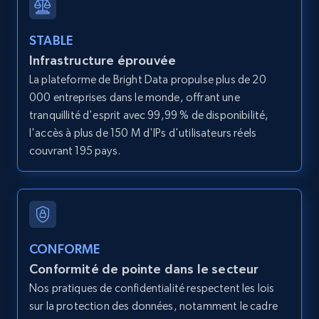
STABLE
Infrastructure éprouvée
LinkedIn posts
La plateforme de Bright Data propulse plus de 20
URL, ID, User id, Use url, Title, Headline, Post
000 entreprises dans le monde, offrant une
text, Date posted, and more.
tranquillité d'esprit avec 99,99 % de disponibilité,
l'accès à plus de 150 M d'IPs d'utilisateurs réels
11.3K+
1.5K+
Essai gratuit
couvrant 195 pays.
LinkedIn posts - Discover user's articles by
URL
URL, ID, User id, Use url, Title, Headline, Post
CONFORME
text, Date posted, and more.
Conformité de pointe dans le secteur
Nos pratiques de confidentialité respectent les lois
11.3K+
1.5K+
Essai gratuit
sur la protection des données, notamment le cadre