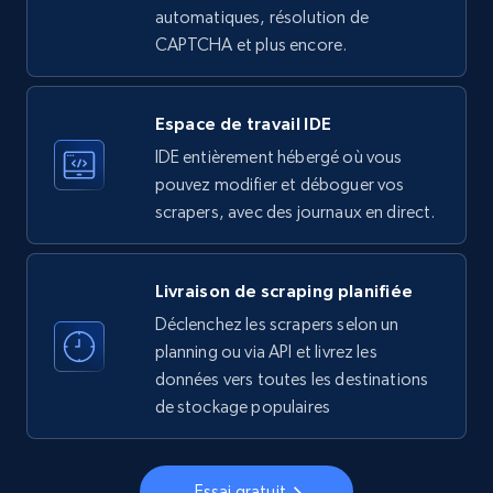
more.
automatiques, résolution de
CAPTCHA et plus encore.
33.5K+
3.5K+
Essai gratuit
Espace de travail IDE
IDE entièrement hébergé où vous
Instagram - Profiles
pouvez modifier et déboguer vos
Account, Fbid, ID, Followers, Posts count, Is
scrapers, avec des journaux en direct.
business account, Is professional account, Is
verified, and more.
Livraison de scraping planifiée
22.3K+
3.4K+
Essai gratuit
Déclenchez les scrapers selon un
planning ou via API et livrez les
données vers toutes les destinations
de stockage populaires
Instagram - Profiles - Collect profile
information by user name
Account, Fbid, ID, Followers, Posts count, Is
Essai gratuit