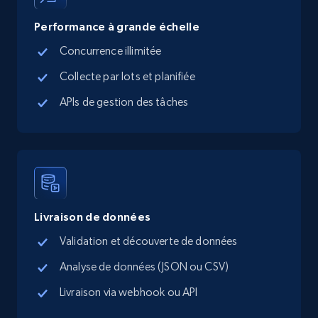
Performance à grande échelle
Google Maps full information - Collect
Google Maps Businesses data by place id
Concurrence illimitée
Place id, URL, Country, Name, Category,
Collecte par lots et planifiée
Address, Description, Business details, and
APIs de gestion des tâches
more.
13.2K+
1.7K+
Essai gratuit
Google Maps full information - Discover
Livraison de données
new records by Customer ID
Validation et découverte de données
Place id, URL, Country, Name, Category,
Analyse de données (JSON ou CSV)
Address, Description, Business details, and
more.
Livraison via webhook ou API