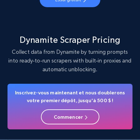
business account, Is professional account, Is
verified, and more.
22.3K+
3.4K+
Essai gratuit
Dynamite Scraper Pricing
Collect data from Dynamite by turning prompts
into ready‑to‑run scrapers with built‑in proxies and
Crunchbase companies information
automatic unblocking.
Name, URL, ID, Cb rank, Region, About,
Industries, Operating status, and more.
Inscrivez-vous maintenant et nous doublerons
15.6K+
1.6K+
Essai gratuit
votre premier dépôt, jusqu'à 500 $ !
Commencer
Crunchbase companies information -
Searching data by keyword