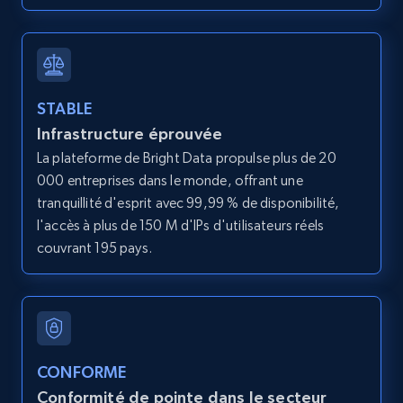
12K+
1.3K+
Essai gratuit
LinkedIn posts
STABLE
Infrastructure éprouvée
URL, ID, User id, Use url, Title, Headline, Post
text, Date posted, and more.
La plateforme de Bright Data propulse plus de 20
000 entreprises dans le monde, offrant une
tranquillité d'esprit avec 99,99 % de disponibilité,
11.3K+
1.5K+
Essai gratuit
l'accès à plus de 150 M d'IPs d'utilisateurs réels
couvrant 195 pays.
LinkedIn posts - Discover user's articles by
URL
URL, ID, User id, Use url, Title, Headline, Post
text, Date posted, and more.
CONFORME
Conformité de pointe dans le secteur