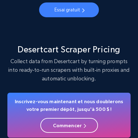
Account, Fbid, ID, Followers, Posts count, Is
Essai gratuit
business account, Is professional account, Is
verified, and more.
22.2K+
3.4K+
Essai gratuit
Desertcart Scraper Pricing
Collect data from Desertcart by turning prompts
into ready‑to‑run scrapers with built‑in proxies and
Crunchbase companies information
automatic unblocking.
Name, URL, ID, Cb rank, Region, About,
Industries, Operating status, and more.
Inscrivez-vous maintenant et nous doublerons
15.6K+
1.6K+
Essai gratuit
votre premier dépôt, jusqu'à 500 $ !
Commencer
Crunchbase companies information -