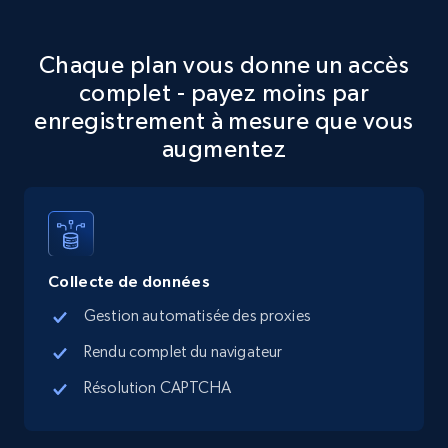
Google Maps full information
Chaque plan vous donne un accès
Place id, URL, Country, Name, Category,
complet - payez moins par
Address, Description, Business details, and
enregistrement à mesure que vous
more.
augmentez
13.2K+
1.7K+
Essai gratuit
Google Maps full information - discover
Collecte de données
records by location search
Gestion automatisée des proxies
Place id, URL, Country, Name, Category,
Rendu complet du navigateur
Address, Description, Business details, and
more.
Résolution CAPTCHA
13.2K+
1.7K+
Essai gratuit