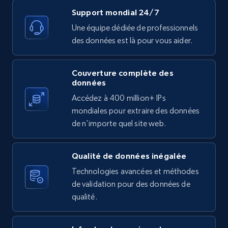
11.3K+
1.5K+
Essai gratuit
Support mondial 24/7
Une équipe dédiée de professionnels
des données est là pour vous aider.
X (formerly Twitter) - Posts
Couverture complète des
ID, User posted, Name, Description, Date
données
posted, Photos, URL, Quoted post, and more.
Accédez à 400 million+ IPs
mondiales pour extraire des données
10.3K+
1.2K+
Essai gratuit
de n'importe quel site web.
Qualité de données inégalée
X (formerly Twitter) - Posts - Collecting
Technologies avancées et méthodes
Twitter posts URLs
de validation pour des données de
ID, User posted, Name, Description, Date
qualité.
posted, Photos, URL, Quoted post, and more.