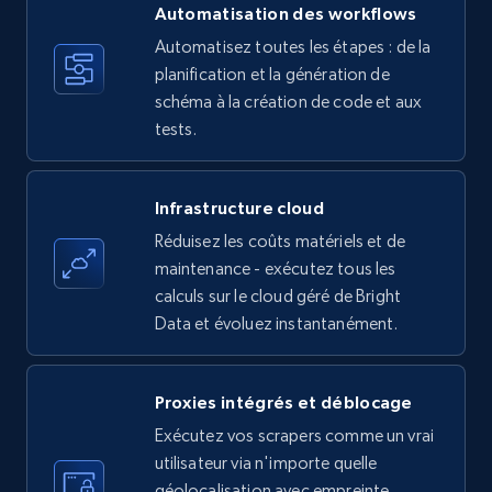
more.
Automatisation des workflows
Automatisez toutes les étapes : de la
35.2K+
planification et la génération de
5.7K+
Essai gratuit
schéma à la création de code et aux
tests.
Amazon products - find products by using
upc numbers
Infrastructure cloud
Title, Seller name, Brand, Description, Initial
Réduisez les coûts matériels et de
price, Currency, Availability, Reviews count, and
maintenance - exécutez tous les
more.
calculs sur le cloud géré de Bright
Data et évoluez instantanément.
35.2K+
5.7K+
Essai gratuit
Proxies intégrés et déblocage
Exécutez vos scrapers comme un vrai
LinkedIn company information
utilisateur via n'importe quelle
ID, Name, Country code, Locations, Followers,
géolocalisation avec empreinte