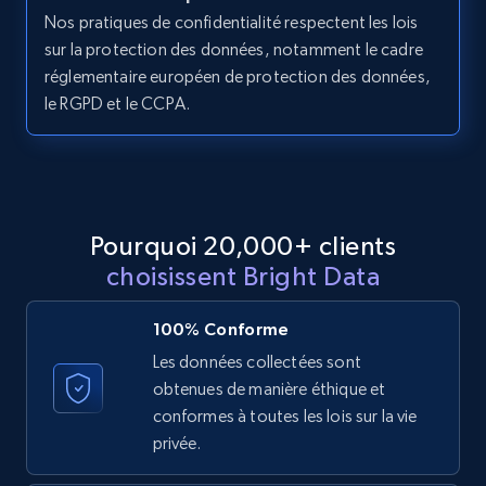
11.3K+
1.5K+
Essai gratuit
Nos pratiques de confidentialité respectent les lois
sur la protection des données, notamment le cadre
réglementaire européen de protection des données,
le RGPD et le CCPA.
LinkedIn posts - Discover posts by Profile
URL
URL, ID, User id, Use url, Title, Headline, Post
text, Date posted, and more.
Pourquoi 20,000+ clients
11.3K+
1.5K+
Essai gratuit
choisissent Bright Data
100% Conforme
Les données collectées sont
LinkedIn posts - Discover new posts
obtenues de manière éthique et
company URL
conformes à toutes les lois sur la vie
URL, ID, User id, Use url, Title, Headline, Post
privée.
text, Date posted, and more.