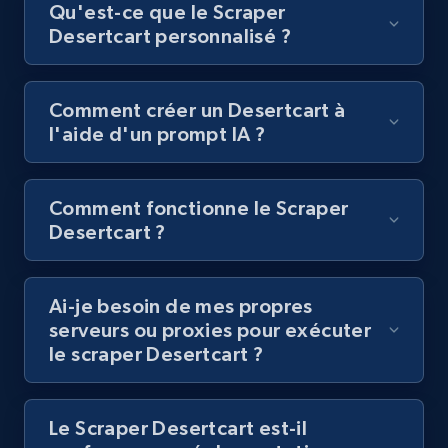
posts by hashtags
Qu'est-ce que le Scraper
Desertcart personnalisé ?
URL, Title, Youtuber, Youtuber md5, Video url,
Video length, Likes, Views, and more.
Comment créer un Desertcart à
8K+
713+
Essai gratuit
l'aide d'un prompt IA ?
Comment fonctionne le Scraper
Youtube - Videos posts - Discovery records
Desertcart ?
by Explore page URL
URL, Title, Youtuber, Youtuber md5, Video url,
Video length, Likes, Views, and more.
Ai-je besoin de mes propres
serveurs ou proxies pour exécuter
8K+
713+
Essai gratuit
le scraper Desertcart ?
Le Scraper Desertcart est-il
Youtube - Videos posts - Discovery videos