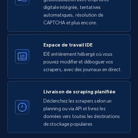
Employees in linkedin, About, Specialties, and
digitale intégrée, tentatives
more.
automatiques, résolution de
CAPTCHA et plus encore.
33.5K+
3.5K+
Essai gratuit
Espace de travail IDE
IDE entièrement hébergé où vous
Instagram - Profiles
pouvez modifier et déboguer vos
Account, Fbid, ID, Followers, Posts count, Is
scrapers, avec des journaux en direct.
business account, Is professional account, Is
verified, and more.
Livraison de scraping planifiée
22.2K+
3.4K+
Essai gratuit
Déclenchez les scrapers selon un
planning ou via API et livrez les
données vers toutes les destinations
de stockage populaires
Instagram - Profiles - Collect profile
information by user name