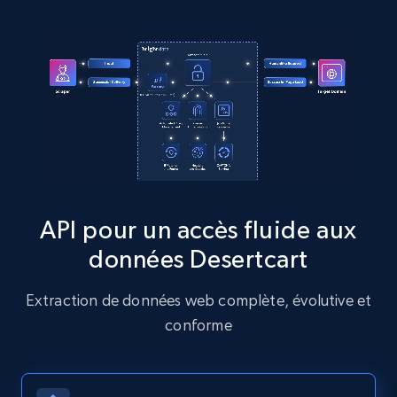
more.
13.2K+
1.6K+
Essai gratuit
Zillow properties listing information
Zpid, City, State, HomeStatus, Address,
IsListingClaimedByCurrentSignedInUser,
IsCurrentSignedInAgentResponsible, Bedrooms,
API pour un accès fluide aux
and more.
données Desertcart
12K+
1.3K+
Essai gratuit
Extraction de données web complète, évolutive et
conforme
Zillow properties listing information -
Discover by custom filters - location, home