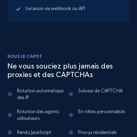
Livraison via webhook ou API
13.2K+
1.7K+
Essai gratuit
Instagram - Posts
URL, User posted, Description, Hashtags, Num
SOUS LE CAPOT
comments, Date posted, Likes, Photos, and
more.
Ne vous souciez plus jamais des
proxies et des CAPTCHAs
13.2K+
1.6K+
Essai gratuit
Rotation automatique
Solveur de CAPTCHA
des IP
Instagram - Posts - Collects posts from a
Rotation des agents
En-têtes personnalisés
utilisateurs
specific URLs by using profile URL
URL, User posted, Description, Hashtags, Num
Rendu JavaScript
Proxys résidentiels
comments, Date posted, Likes, Photos, and