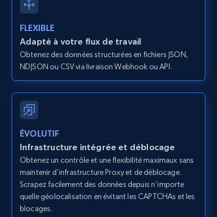
type and status
Zpid, City, State, HomeStatus, Address,
FLEXIBLE
IsListingClaimedByCurrentSignedInUser,
Adapté à votre flux de travail
IsCurrentSignedInAgentResponsible, Bedrooms,
Obtenez des données structurées en fichiers JSON,
and more.
NDJSON ou CSV via livraison Webhook ou API.
12K+
1.3K+
Essai gratuit
Zillow properties listing information -
ÉVOLUTIF
Search by parameters on zillow and use the
Infrastructure intégrée et déblocage
direct link as input
Obtenez un contrôle et une flexibilité maximaux sans
Zpid, City, State, HomeStatus, Address,
maintenir d'infrastructure Proxy et de déblocage.
IsListingClaimedByCurrentSignedInUser,
Scrapez facilement des données depuis n'importe
IsCurrentSignedInAgentResponsible, Bedrooms,
quelle géolocalisation en évitant les CAPTCHAs et les
and more.
blocages.