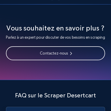
URL, Title, Youtuber, Youtuber md5, Video url,
Video length, Likes, Views, and more.
8K+
713+
Essai gratuit
Vous souhaitez en savoir plus ?
Parlez à un expert pour discuter de vos besoins en scraping
Youtube - Videos posts - Search videos by
keyword and then apply relevant video
Contactez-nous
filters
URL, Title, Youtuber, Youtuber md5, Video url,
Video length, Likes, Views, and more.
8K+
713+
Essai gratuit
FAQ sur le Scraper Desertcart
Youtube - Videos posts - Collect YouTube