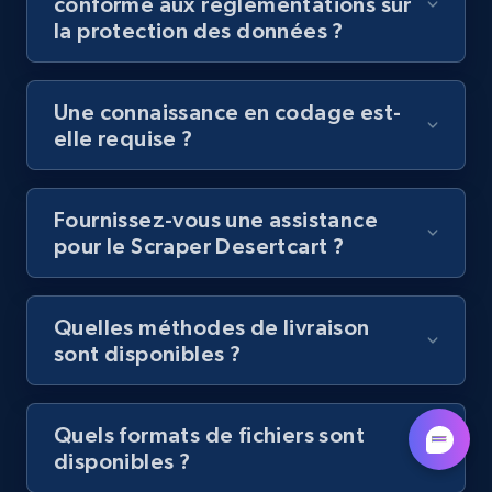
conforme aux réglementations sur
by podcast url
la protection des données ?
URL, Title, Youtuber, Youtuber md5, Video url,
Video length, Likes, Views, and more.
Une connaissance en codage est-
elle requise ?
8K+
713+
Essai gratuit
Fournissez-vous une assistance
pour le Scraper Desertcart ?
Amazon Reviews
URL, Product name, Product rating, Product
rating object, Product rating max, Rating,
Quelles méthodes de livraison
Author name, Asin, and more.
sont disponibles ?
7.4K+
870+
Essai gratuit
Quels formats de fichiers sont
disponibles ?