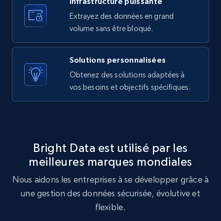
Infrastructure puissante
10.3K+
1.2K+
Essai gratuit
Extrayez des données en grand
volume sans être bloqué.
X (formerly Twitter) - Posts - Getting x
Solutions personnalisées
posts by array of profiles
Obtenez des solutions adaptées à
ID, User posted, Name, Description, Date
vos besoins et objectifs spécifiques.
posted, Photos, URL, Quoted post, and more.
10.3K+
1.2K+
Essai gratuit
Bright Data est utilisé par les
meilleures marques mondiales
TikTok - Profiles
Nous aidons les entreprises à se développer grâce à
Account id, Nickname, Biography, Awg
engagement rate, Comment engagement rate,
une gestion des données sécurisée, évolutive et
Like engagement rate, Bio link, Predicted lang,
flexible.
and more.