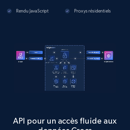
specific category URL
Rendu JavaScript
Proxys résidentiels
URL, Domain, Country code, Model number,
Sku, Product id, Product name, Manufacturer,
and more.
2.1K+
355+
Essai gratuit
Amazon products global dataset
Title, Seller name, Brand, Description, Initial
price, Currency, Availability, Reviews count, and
more.
2.1K+
375+
Essai gratuit
API pour un accès fluide aux