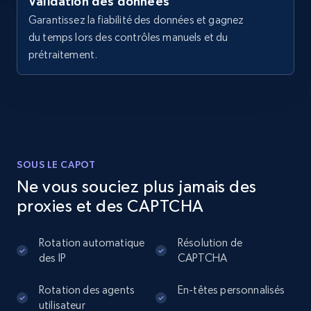
Validation des données
Sku, Product id, Product name, Manufacturer,
Garantissez la fiabilité des données et gagnez
and more.
du temps lors des contrôles manuels et du
prétraitement.
2.1K+
355+
Essai gratuit
Home Depot US - Discover products by
specified UPC
SOUS LE CAPOT
URL, Domain, Country code, Model number,
Ne vous souciez plus jamais des
Sku, Product id, Product name, Manufacturer,
and more.
proxies et des CAPTCHA
2.1K+
355+
Essai gratuit
Rotation automatique
Résolution de
des IP
CAPTCHA
Rotation des agents
En-têtes personnalisés
utilisateur
Home Depot US - Discovery products by