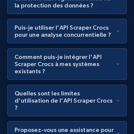
Lazada - Products
la protection des données ?
URL, Title, Rating, Reviews, Initial price, Final
price, Currency, Stock, and more.
Puis-je utiliser l'API Scraper Crocs
pour une analyse concurrentielle ?
991+
165+
Essai gratuit
Comment puis-je intégrer l'API
Scraper Crocs à mes systèmes
Lazada - Products - Discover products by
existants ?
keyword
URL, Title, Rating, Reviews, Initial price, Final
price, Currency, Stock, and more.
Quelles sont les limites
d'utilisation de l'API Scraper Crocs
991+
165+
Essai gratuit
?
Proposez-vous une assistance pour
Lazada - Products - Discover products by