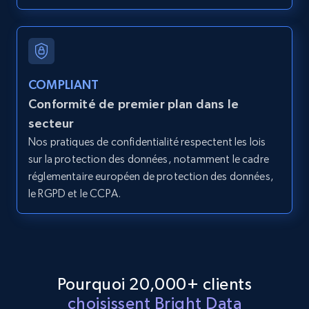
2.1K+
375+
Essai gratuit
COMPLIANT
Amazon products global dataset - Collect
Conformité de premier plan dans le
products from Brands URLs
secteur
Title, Seller name, Brand, Description, Initial
Nos pratiques de confidentialité respectent les lois
price, Currency, Availability, Reviews count, and
sur la protection des données, notamment le cadre
more.
réglementaire européen de protection des données,
le RGPD et le CCPA.
2.1K+
375+
Essai gratuit
Etsy
Pourquoi 20,000+ clients
URL, Product id, Listing inventory id, Title, Rating,
choisissent Bright Data
Reviews count shop, Reviews count item, Initial