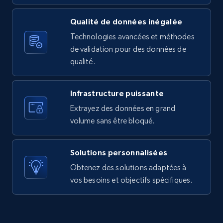
URL, Product id, Listing inventory id, Title, Rating,
Reviews count shop, Reviews count item, Initial
Qualité de données inégalée
price, and more.
Technologies avancées et méthodes
de validation pour des données de
1.9K+
323+
Essai gratuit
qualité.
Infrastructure puissante
Amazon products search
Extrayez des données en grand
Asin, URL, Name, Sponsored, Initial price, Final
volume sans être bloqué.
price, Currency, Sold, and more.
Solutions personnalisées
1.6K+
181+
Essai gratuit
Obtenez des solutions adaptées à
vos besoins et objectifs spécifiques.
Target
URL, Product id, Title, Product description,