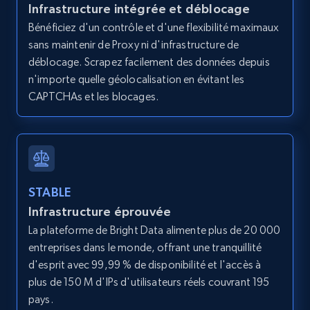
Infrastructure intégrée et déblocage
Bénéficiez d'un contrôle et d'une flexibilité maximaux
sans maintenir de Proxy ni d'infrastructure de
Amazon products global dataset - Collects
déblocage. Scrapez facilement des données depuis
products by best sellers category URL
n'importe quelle géolocalisation en évitant les
Title, Seller name, Brand, Description, Initial
CAPTCHAs et les blocages.
price, Currency, Availability, Reviews count, and
more.
2.1K+
375+
Essai gratuit
STABLE
Infrastructure éprouvée
La plateforme de Bright Data alimente plus de 20 000
Amazon products global dataset - Collect
entreprises dans le monde, offrant une tranquillité
Amazon products by seller URL
d'esprit avec 99,99 % de disponibilité et l'accès à
Title, Seller name, Brand, Description, Initial
plus de 150 M d'IPs d'utilisateurs réels couvrant 195
price, Currency, Availability, Reviews count, and
pays.
more.