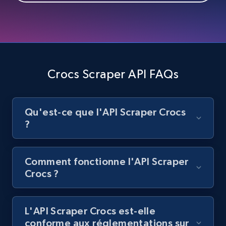
Best Buy products
URL, Product id, Title, Images, Final price,
Currency, Discount, Initial price, and more.
1.1K+
149+
Essai gratuit
Crocs Scraper API FAQs
Qu'est-ce que l'API Scraper Crocs
Best Buy products - Collect data on
?
products using specified keywords
URL, Product id, Title, Images, Final price,
Currency, Discount, Initial price, and more.
Comment fonctionne l'API Scraper
Crocs ?
1.1K+
149+
Essai gratuit
L'API Scraper Crocs est-elle
conforme aux réglementations sur