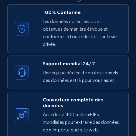
price, and more.
100% Conforme
Les données collectées sont
1.9K+
323+
Essai gratuit
obtenues de manière éthique et
conformes à toutes les lois sur la vie
privée.
Etsy - Collect data on products using
specified keywords
Support mondial 24/7
URL, Product id, Listing inventory id, Title, Rating,
Une équipe dédiée de professionnels
Reviews count shop, Reviews count item, Initial
des données est là pour vous aider.
price, and more.
1.9K+
323+
Essai gratuit
Couverture complète des
données
Accédez à 400 million+ IPs
mondiales pour extraire des données
Etsy - Collects data from shop's URL
de n'importe quel site web.