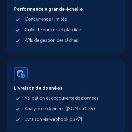
Performance à grande échelle
Concurrence illimitée
TikTok Shop - Collect TikTok shop products
Collecte par lots et planifiée
by keywords search
APIs de gestion des tâches
URL, Title, Available, Description, Currency, Initial
price, Final price, Discount percent, and more.
5.4K+
668+
Essai gratuit
Livraison de données
TikTok Shop - discover records by shop url
Validation et découverte de données
URL, Title, Available, Description, Currency, Initial
Analyse de données (JSON ou CSV)
price, Final price, Discount percent, and more.
Livraison via webhook ou API
5.4K+
668+
Essai gratuit