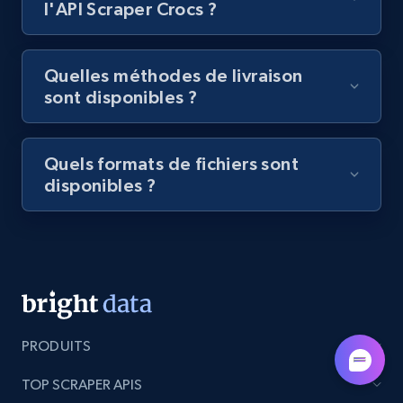
l'API Scraper Crocs ?
category URL or brand URL
URL, Title, Rating, Reviews, Initial price, Final
price, Currency, Stock, and more.
Quelles méthodes de livraison
sont disponibles ?
991+
165+
Essai gratuit
Quels formats de fichiers sont
disponibles ?
Lazada - Products - Discover products by
seller URL
URL, Title, Rating, Reviews, Initial price, Final
price, Currency, Stock, and more.
991+
165+
Essai gratuit
PRODUITS
TOP SCRAPER APIS