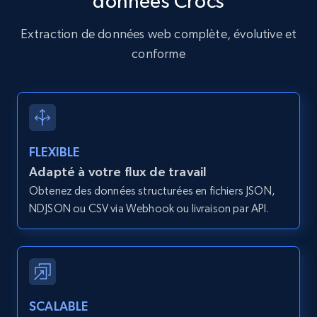
données Crocs
Amazon products global dataset - Collects
Extraction de données web complète, évolutive et
products by specific category URL
conforme
Title, Seller name, Brand, Description, Initial
price, Currency, Availability, Reviews count, and
more.
2.1K+
375+
Essai gratuit
FLEXIBLE
Adapté à votre flux de travail
Obtenez des données structurées en fichiers JSON,
Amazon products global dataset -
NDJSON ou CSV via Webhook ou livraison par API.
Collecting products by keyword search
Title, Seller name, Brand, Description, Initial
price, Currency, Availability, Reviews count, and
more.
SCALABLE
2.1K+
375+
Essai gratuit