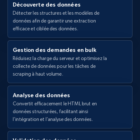
Découverte des données
2.1K+
355+
Essai gratuit
Détecter les structures et les modèles de
données afin de garantir une extraction
efficace et ciblée des données.
Home Depot US - Gather data on products
Gestion des demandes en bulk
using specified keywords
Réduisez la charge du serveur et optimisez la
URL, Domain, Country code, Model number,
collecte de données pour les tâches de
Sku, Product id, Product name, Manufacturer,
and more.
scraping à haut volume.
2.1K+
355+
Essai gratuit
Analyse des données
Convertit efficacement le HTML brut en
données structurées, facilitant ainsi
l’intégration et l’analyse des données.
Home Depot US - Discover products by
specified URL
URL, Domain, Country code, Model number,