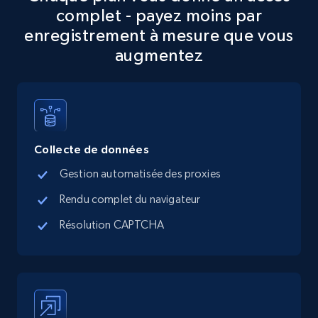
complet - payez moins par
5.6K+
876+
Essai gratuit
enregistrement à mesure que vous
augmentez
TikTok Shop
URL, Title, Available, Description, Currency, Initial
price, Final price, Discount percent, and more.
Collecte de données
5.4K+
668+
Essai gratuit
Gestion automatisée des proxies
Rendu complet du navigateur
Résolution CAPTCHA
TikTok Shop - category
URL, Title, Available, Description, Currency, Initial
price, Final price, Discount percent, and more.
5.4K+
668+
Essai gratuit