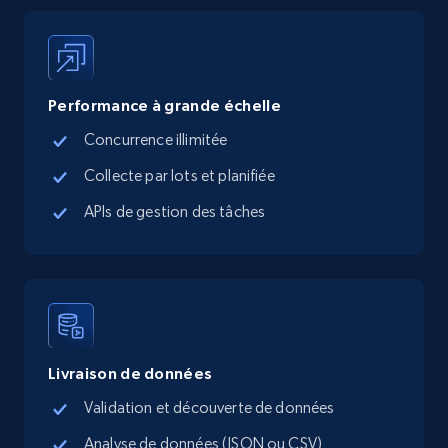
URL, Title, Available, Description, Currency, Initial
price, Final price, Discount percent, and more.
5.4K+
667+
Essai gratuit
Performance à grande échelle
Concurrence illimitée
Collecte par lots et planifiée
TikTok Shop - category
URL, Title, Available, Description, Currency, Initial
APIs de gestion des tâches
price, Final price, Discount percent, and more.
5.4K+
667+
Essai gratuit
Livraison de données
TikTok Shop - Collect TikTok shop products
Validation et découverte de données
by keywords search
URL, Title, Available, Description, Currency, Initial
Analyse de données (JSON ou CSV)