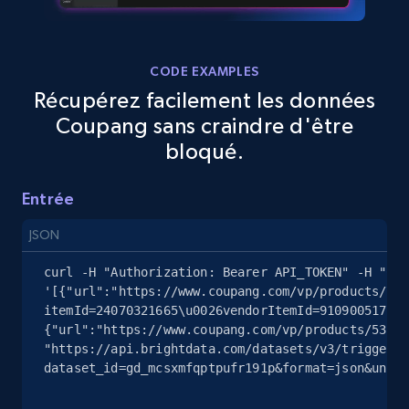
2.5K+
378+
Essai gratuit
CODE EXAMPLES
Récupérez facilement les données
eBay
Coupang sans craindre d'être
URL, Product id, Title, Seller name, Seller rating,
bloqué.
Seller reviews, Breadcrumbs, Root category, and
more.
Entrée
JSON
2.5K+
358+
Essai gratuit
curl -H "Authorization: Bearer API_TOKEN" -H "Con
'[{"url":"https://www.coupang.com/vp/products/794
itemId=24070321665\u0026vendorItemId=91090051727\
eBay - Gather data on products using
{"url":"https://www.coupang.com/vp/products/53154
specified keywords
"https://api.brightdata.com/datasets/v3/trigger?
dataset_id=gd_mcsxmfqptpufr191p&format=json&uncom
URL, Product id, Title, Seller name, Seller rating,
Seller reviews, Breadcrumbs, Root category, and