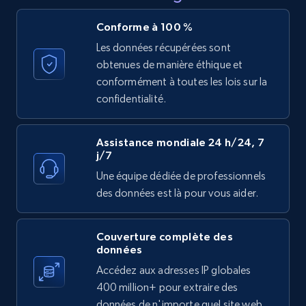
Conforme à 100 %
Target - Discover products by specified
Les données récupérées sont
UPC
obtenues de manière éthique et
URL, Product id, Title, Product description,
conformément à toutes les lois sur la
Rating, Reviews count, Initial price, Discount,
confidentialité.
and more.
Assistance mondiale 24 h/24, 7
1.3K+
174+
Essai gratuit
j/7
Une équipe dédiée de professionnels
des données est là pour vous aider.
Zara - Products
Category id, Product id, Product name, Price,
Couverture complète des
Currency, Colour code, Colour, Description, and
données
more.
Accédez aux adresses IP globales
400 million+ pour extraire des
1.2K+
208+
Essai gratuit
données de n'importe quel site web.