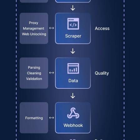
Amazon products global dataset - Collect
products from Brands URLs
Title, Seller name, Brand, Description, Initial
price, Currency, Availability, Reviews count, and
more.
2.1K+
375+
Essai gratuit
Home Depot US
URL, Domain, Country code, Model number,
Sku, Product id, Product name, Manufacturer,
and more.