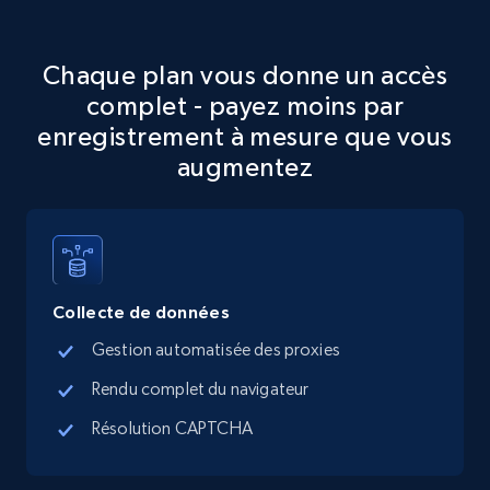
more.
Chaque plan vous donne un accès
5.6K+
874+
Essai gratuit
complet - payez moins par
enregistrement à mesure que vous
augmentez
Walmart - products - Discover products by
using sku numbers
URL, Final price, Sku, Currency, Gtin,
Specifications, Image urls, Top reviews, and
more.
Collecte de données
Gestion automatisée des proxies
5.6K+
874+
Essai gratuit
Rendu complet du navigateur
Résolution CAPTCHA
TikTok Shop