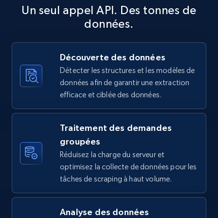
URL, Product id, Title, Product description,
Un seul appel API. Des tonnes de
    "url": "https:\/\/www.coupang.com\/vp\/products\/9478294374?
Rating, Reviews count, Images, Variations, and
itemId=28217847319\u0026vendorItemId=95171843624\
more.
données.
    "id": "9478294374",

    "title": "레이저 잉크젯 프린터 홀로그램 접착 인쇄용지 20매 1세트",

2.4K+
199+
Essai gratuit
    "rating": 0,

Découverte des données
    "reviews": 0,

    "initial_price": "₩37,200"

Détecter les structures et les modèles de
  },

données afin de garantir une extraction
  {

efficace et ciblée des données.
Amazon products global dataset
    "db_source": "1784239346309",

Title, Seller name, Brand, Description, Initial
    "timestamp": "2026-07-16",

    "url": "https:\/\/www.coupang.com\/vp\/products\/9326362546?
price, Currency, Availability, Reviews count, and
Traitement des demandes
itemId=27646318893\u0026vendorItemId=95689036614\
more.
groupées
    "id": "9326362546",

    "title": "수성 복대 X4개 (9) 파랑 일반형 성인용 허리복대 kjt+19651jC",

Réduisez la charge du serveur et
2.1K+
375+
Essai gratuit
    "rating": 0,

optimisez la collecte de données pour les
    "reviews": 0,

tâches de scraping à haut volume.
    "initial_price": "₩10,630"

  },

  {

Amazon products global dataset - Collects
Analyse des données
    "db_source": "1784239346309",
