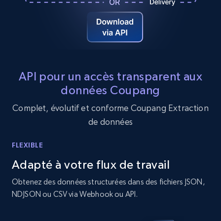
2.1K+
352+
Essai gratuit
Home Depot US - Gather data on products
using specified keywords
API pour un accès transparent aux
URL, Domain, Country code, Model number,
données Coupang
Sku, Product id, Product name, Manufacturer,
Complet, évolutif et conforme Coupang Extraction
and more.
de données
2.1K+
352+
Essai gratuit
FLEXIBLE
Adapté à votre flux de travail
Obtenez des données structurées dans des fichiers JSON,
Home Depot US - Discover products by
NDJSON ou CSV via Webhook ou API.
specified URL
URL, Domain, Country code, Model number,