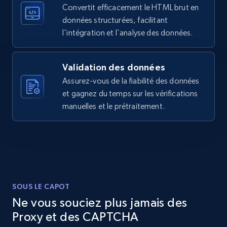
products by specific category URL
    "timestamp": "2026-07-16",

Convertit efficacement le HTML brut en
Title, Seller name, Brand, Description, Initial
    "url": "https:\/\/www.coupang.com\/vp\/products\/9121604834?
données structurées, facilitant
itemId=26831608490\u0026vendorItemId=93801684951\
price, Currency, Availability, Reviews count, and
l'intégration et l'analyse des données.
    "id": "9121604834",

more.
    "title": "팬시로비 A4 컬러 잉크젯프린터 전용 OHP 50매",

    "rating": 0,

2.1K+
375+
Essai gratuit
Validation des données
    "reviews": 0,

    "initial_price": "₩27,720"

Assurez-vous de la fiabilité des données
  }

et gagnez du temps sur les vérifications
]
manuelles et le prétraitement.
Amazon products global dataset -
Collecting products by keyword search
Title, Seller name, Brand, Description, Initial
price, Currency, Availability, Reviews count, and
more.
SOUS LE CAPOT
2.1K+
375+
Essai gratuit
Ne vous souciez plus jamais des
Proxy et des CAPTCHA