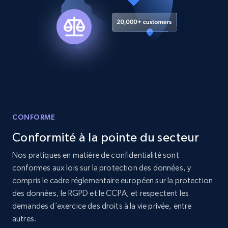
Amazon products search
Asin, URL, Name, Sponsored, Initial price, Final
price, Currency, Sold, and more.
1.6K+
180+
Essai gratuit
CONFORME
Target
Conformité à la pointe du secteur
URL, Product id, Title, Product description,
Rating, Reviews count, Initial price, Discount,
Nos pratiques en matière de confidentialité sont
and more.
conformes aux lois sur la protection des données, y
compris le cadre réglementaire européen sur la protection
1.3K+
174+
Essai gratuit
des données, le RGPD et le CCPA, et respectent les
demandes d’exercice des droits à la vie privée, entre
autres.