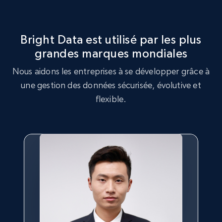
Best Buy products - Collect data on
Bright Data est utilisé par les plus
products using specified keywords
grandes marques mondiales
URL, Product id, Title, Images, Final price,
Nous aidons les entreprises à se développer grâce à
Currency, Discount, Initial price, and more.
une gestion des données sécurisée, évolutive et
flexible.
1.1K+
148+
Essai gratuit
Lowes.com
URL, Domain, Marketplace pn, Sku, Other pn,
Model number, Gtin ean pn, Product name, and
more.
991+
162+
Essai gratuit