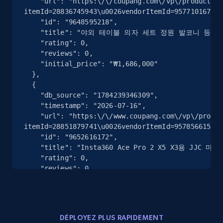
    "url": "https:\/\/coupang.com\/vp\/products\/9648595218?
more.
itemId=28836745943\u0026vendorItemId=95771016723\
    "id": "9648595218",

    "title": "야외 테이블 의자 세트 정원 발코니 등나무 카페 호텔 휴식 레져",

2.5K+
358+
Essai gratuit
    "rating": 0,

    "reviews": 0,

    "initial_price": "₩1,686,000"

  },

Google Shopping
  {

    "db_source": "1784239346309",

URL, Product id, Title, Product description,
    "timestamp": "2026-07-16",

Rating, Reviews count, Images, Variations, and
    "url": "https:\/\/www.coupang.com\/vp\/products\/9652616172?
more.
itemId=28851879741\u0026vendorItemId=95785661555\
    "id": "9652616172",

2.4K+
199+
Essai gratuit
    "title": "Insta360 Ace Pro 2 X5 X3용 JJC 마그네틱 퀵 릴리즈 베이스 마운트 접이식 어댑터 브래킷",

    "rating": 0,

    "reviews": 0,

    "initial_price": "₩20,100"

  },

Google Shopping - collects products from
  {

web using keywords
    "db_source": "1784239346309",

DÉPLOYEZ PLUS RAPIDEMENT
    "timestamp": "2026-07-16",
