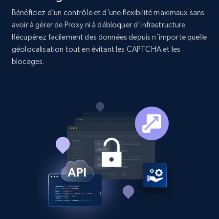
specific category URL
Bénéficiez d’un contrôle et d’une flexibilité maximaux sans
URL, Domain, Country code, Model number,
avoir à gérer de Proxy ni à débloquer d’infrastructure.
Sku, Product id, Product name, Manufacturer,
Récupérez facilement des données depuis n’importe quelle
and more.
géolocalisation tout en évitant les CAPTCHA et les
blocages.
2.1K+
352+
Essai gratuit
Etsy
URL, Product id, Listing inventory id, Title, Rating,
Reviews count shop, Reviews count item, Initial
price, and more.
1.9K+
322+
Essai gratuit