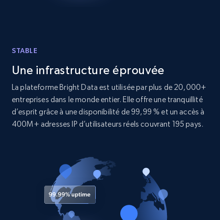
Etsy - Collect data on products using
specified keywords
URL, Product id, Listing inventory id, Title, Rating,
Reviews count shop, Reviews count item, Initial
STABLE
price, and more.
Une infrastructure éprouvée
1.9K+
322+
Essai gratuit
La plateforme Bright Data est utilisée par plus de 20,000+
entreprises dans le monde entier. Elle offre une tranquillité
d’esprit grâce à une disponibilité de 99,99 % et un accès à
400M+ adresses IP d’utilisateurs réels couvrant 195 pays.
Etsy - Collects data from shop's URL
URL, Product id, Listing inventory id, Title, Rating,
Reviews count shop, Reviews count item, Initial
price, and more.
1.9K+
322+
Essai gratuit