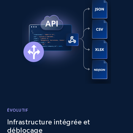
Sku, Product id, Product name, Manufacturer,
and more.
2.1K+
352+
Essai gratuit
Home Depot US - Discover products by
specified UPC
URL, Domain, Country code, Model number,
Sku, Product id, Product name, Manufacturer,
and more.
2.1K+
352+
Essai gratuit
ÉVOLUTIF
Infrastructure intégrée et
Home Depot US - Discovery products by
déblocage