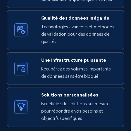
Qualité des données inégalée
Zara - Products - discovery by category url
Technologies avancées et méthodes
de validation pour des données de
Category id, Product id, Product name, Price,
Currency, Colour code, Colour, Description, and
qualité.
more.
Une infrastructure puissante
1.2K+
208+
Essai gratuit
Récupérez des volumes importants
de données sans être bloqué.
Best Buy products
Solutions personnalisées
URL, Product id, Title, Images, Final price,
Bénéficiez de solutions sur mesure
Currency, Discount, Initial price, and more.
pour répondre à vos besoins et
objectifs spécifiques.
1.1K+
148+
Essai gratuit