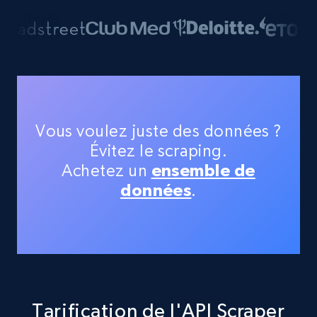
Vous voulez juste des données ?
Évitez le scraping.
Achetez un
ensemble de
données
.
Tarification de l'API Scraper