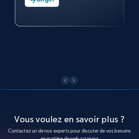
Sarah Melville
Charmagne Cruz
Data Science Specialist
Head of Reporting & Analytics, Business
Technologies and Pricing at Shopee
Philippines Inc.
Voir maintenant
Vous voulez en savoir plus ?
Contactez un de nos experts pour discuter de vos besoins
en matière de web scraping