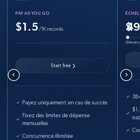
PAY AS YOU GO
ÉCHEL
$1.5
$
/1K records
Glissez 
Start free
384
Payez uniquement en cas de succès
$1
Fixez des limites de dépense
su
mensuelles
Con
Concurrence illimitée