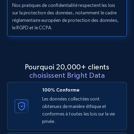
Nos pratiques de confidentialité respectent les lois
11.3K+
1.5K+
Essai gratuit
sur la protection des données, notamment le cadre
réglementaire européen de protection des données,
le RGPD et le CCPA.
LinkedIn posts - Discover posts by Profile
URL
URL, ID, User id, Use url, Title, Headline, Post
text, Date posted, and more.
Pourquoi 20,000+ clients
choisissent Bright Data
11.3K+
1.5K+
Essai gratuit
100% Conforme
Les données collectées sont
obtenues de manière éthique et
LinkedIn posts - Discover new posts
conformes à toutes les lois sur la vie
company URL
privée.
URL, ID, User id, Use url, Title, Headline, Post
text, Date posted, and more.