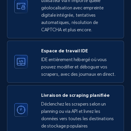
utilisateur via n'importe quelle
ID, Name, Country code, Locations, Followers,
géolocalisation avec empreinte
Employees in linkedin, About, Specialties, and
digitale intégrée, tentatives
more.
automatiques, résolution de
CAPTCHA et plus encore.
33.6K+
3.5K+
Essai gratuit
Espace de travail IDE
IDE entièrement hébergé où vous
Instagram - Profiles
pouvez modifier et déboguer vos
Account, Fbid, ID, Followers, Posts count, Is
scrapers, avec des journaux en direct.
business account, Is professional account, Is
verified, and more.
Livraison de scraping planifiée
22.4K+
3.5K+
Essai gratuit
Déclenchez les scrapers selon un
planning ou via API et livrez les
données vers toutes les destinations
de stockage populaires