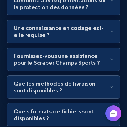
conforme aux réglementations sur
la protection des données ?
Youtube - Videos posts - Discovery videos
by podcast url
URL, Title, Youtuber, Youtuber md5, Video url,
Une connaissance en codage est-
Video length, Likes, Views, and more.
elle requise ?
8.1K+
716+
Essai gratuit
Fournissez-vous une assistance
pour le Scraper Champs Sports ?
Amazon Reviews
URL, Product name, Product rating, Product
Quelles méthodes de livraison
rating object, Product rating max, Rating,
sont disponibles ?
Author name, Asin, and more.
7.4K+
872+
Essai gratuit
Quels formats de fichiers sont
disponibles ?