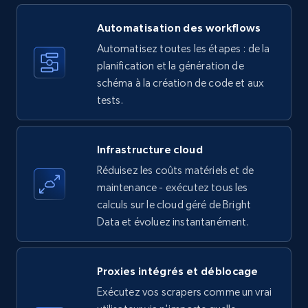
price, Currency, Availability, Reviews count, and
more.
Automatisation des workflows
Automatisez toutes les étapes : de la
35.3K+
planification et la génération de
5.7K+
Essai gratuit
schéma à la création de code et aux
tests.
Amazon products - find products by using
upc numbers
Infrastructure cloud
Title, Seller name, Brand, Description, Initial
Réduisez les coûts matériels et de
price, Currency, Availability, Reviews count, and
maintenance - exécutez tous les
more.
calculs sur le cloud géré de Bright
Data et évoluez instantanément.
35.3K+
5.7K+
Essai gratuit
Proxies intégrés et déblocage
Exécutez vos scrapers comme un vrai
LinkedIn company information