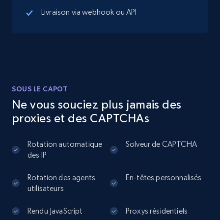
more.
Livraison via webhook ou API
13.3K+
1.7K+
Essai gratuit
Instagram - Posts
SOUS LE CAPOT
URL, User posted, Description, Hashtags, Num
Ne vous souciez plus jamais des
comments, Date posted, Likes, Photos, and
proxies et des CAPTCHAs
more.
Rotation automatique
Solveur de CAPTCHA
13.2K+
1.6K+
Essai gratuit
des IP
Rotation des agents
En-têtes personnalisés
utilisateurs
Instagram - Posts - Collects posts from a
specific URLs by using profile URL
Rendu JavaScript
Proxys résidentiels
URL, User posted, Description, Hashtags, Num