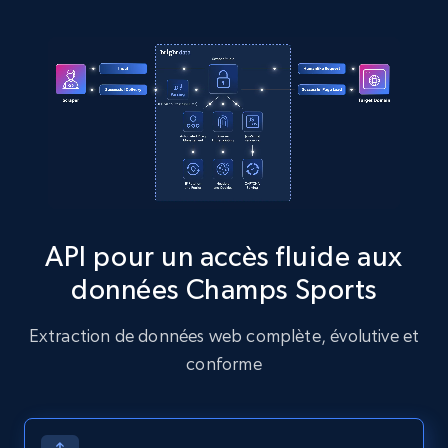
comments, Date posted, Likes, Photos, and
more.
13.2K+
1.6K+
Essai gratuit
Zillow properties listing information
Zpid, City, State, HomeStatus, Address,
IsListingClaimedByCurrentSignedInUser,
API pour un accès fluide aux
IsCurrentSignedInAgentResponsible, Bedrooms,
données Champs Sports
and more.
Extraction de données web complète, évolutive et
12K+
1.3K+
Essai gratuit
conforme
Zillow properties listing information -