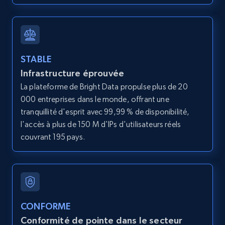
12K+
1.3K+
Essai gratuit
STABLE
Infrastructure éprouvée
LinkedIn posts
La plateforme de Bright Data propulse plus de 20
URL, ID, User id, Use url, Title, Headline, Post
000 entreprises dans le monde, offrant une
text, Date posted, and more.
tranquillité d'esprit avec 99,99 % de disponibilité,
l'accès à plus de 150 M d'IPs d'utilisateurs réels
11.3K+
1.5K+
Essai gratuit
couvrant 195 pays.
LinkedIn posts - Discover user's articles by
URL
URL, ID, User id, Use url, Title, Headline, Post
CONFORME
text, Date posted, and more.
Conformité de pointe dans le secteur