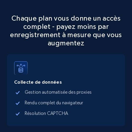
Chaque plan vous donne un accès
Google Maps full information
complet - payez moins par
Place id, URL, Country, Name, Category,
enregistrement à mesure que vous
Address, Description, Business details, and
augmentez
more.
13.3K+
1.7K+
Essai gratuit
Collecte de données
Google Maps full information - discover
Gestion automatisée des proxies
records by location search
Rendu complet du navigateur
Place id, URL, Country, Name, Category,
Address, Description, Business details, and
Résolution CAPTCHA
more.