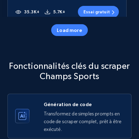
35.3K+
5.7K+
Essai gratuit
Load more
Amazon products - Collects products by
specific category URL
Title, Seller name, Brand, Description, Initial
Fonctionnalités clés du scraper
price, Currency, Availability, Reviews count, and
more.
Champs Sports
35.3K+
5.7K+
Essai gratuit
Génération de code
Transformez de simples prompts en
Amazon products - Collects products by
code de scraper complet, prêt à être
specific keywords
exécuté.
Title, Seller name, Brand, Description, Initial