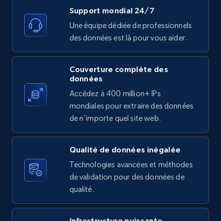
Support mondial 24/7
11.3K+
1.5K+
Essai gratuit
Une équipe dédiée de professionnels
des données est là pour vous aider.
Couverture complète des
X (formerly Twitter) - Posts
données
ID, User posted, Name, Description, Date
Accédez à 400 million+ IPs
posted, Photos, URL, Quoted post, and more.
mondiales pour extraire des données
de n'importe quel site web.
10.4K+
1.2K+
Essai gratuit
Qualité de données inégalée
Technologies avancées et méthodes
X (formerly Twitter) - Posts - Collecting
de validation pour des données de
Twitter posts URLs
qualité.
ID, User posted, Name, Description, Date
posted, Photos, URL, Quoted post, and more.
Infrastructure puissante