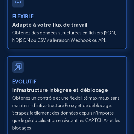
Discover by custom filters - location, home
type and status
FLEXIBLE
Zpid, City, State, HomeStatus, Address,
Adapté à votre flux de travail
IsListingClaimedByCurrentSignedInUser,
Obtenez des données structurées en fichiers JSON,
IsCurrentSignedInAgentResponsible, Bedrooms,
NDJSON ou CSV via livraison Webhook ou API.
and more.
12K+
1.3K+
Essai gratuit
ÉVOLUTIF
Zillow properties listing information -
Infrastructure intégrée et déblocage
Search by parameters on zillow and use the
Obtenez un contrôle et une flexibilité maximaux sans
direct link as input
maintenir d'infrastructure Proxy et de déblocage.
Zpid, City, State, HomeStatus, Address,
Scrapez facilement des données depuis n'importe
IsListingClaimedByCurrentSignedInUser,
quelle géolocalisation en évitant les CAPTCHAs et les
IsCurrentSignedInAgentResponsible, Bedrooms,
blocages.
and more.