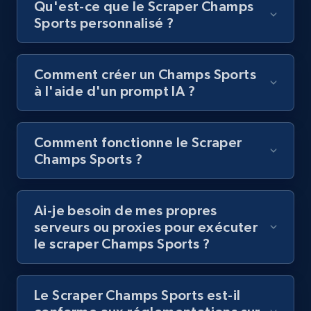
Qu'est-ce que le Scraper Champs
Youtube - Videos posts - Collect YouTube
Sports personnalisé ?
posts by hashtags
URL, Title, Youtuber, Youtuber md5, Video url,
Video length, Likes, Views, and more.
Comment créer un Champs Sports
à l'aide d'un prompt IA ?
8.1K+
716+
Essai gratuit
Comment fonctionne le Scraper
Champs Sports ?
Youtube - Videos posts - Discovery records
by Explore page URL
URL, Title, Youtuber, Youtuber md5, Video url,
Ai-je besoin de mes propres
Video length, Likes, Views, and more.
serveurs ou proxies pour exécuter
le scraper Champs Sports ?
8.1K+
716+
Essai gratuit
Le Scraper Champs Sports est-il