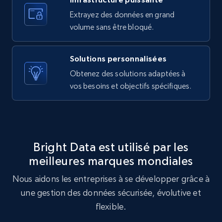
Extrayez des données en grand
10.4K+
1.2K+
Essai gratuit
volume sans être bloqué.
Solutions personnalisées
X (formerly Twitter) - Posts - Getting x
Obtenez des solutions adaptées à
posts by array of profiles
vos besoins et objectifs spécifiques.
ID, User posted, Name, Description, Date
posted, Photos, URL, Quoted post, and more.
10.4K+
1.2K+
Essai gratuit
Bright Data est utilisé par les
meilleures marques mondiales
Nous aidons les entreprises à se développer grâce à
TikTok - Profiles
une gestion des données sécurisée, évolutive et
Account id, Nickname, Biography, Awg
engagement rate, Comment engagement rate,
flexible.
Like engagement rate, Bio link, Predicted lang,