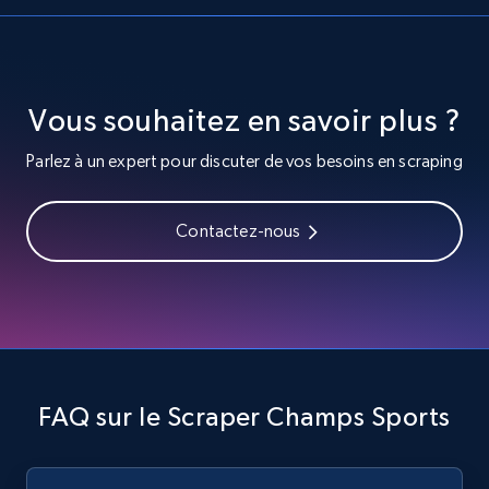
URL, Title, Youtuber, Youtuber md5, Video url,
Video length, Likes, Views, and more.
Vous souhaitez en savoir plus ?
8.1K+
716+
Essai gratuit
Parlez à un expert pour discuter de vos besoins en scraping
Youtube - Videos posts - Search videos by
Contactez-nous
keyword and then apply relevant video
filters
URL, Title, Youtuber, Youtuber md5, Video url,
Video length, Likes, Views, and more.
8.1K+
716+
Essai gratuit
FAQ sur le Scraper Champs Sports