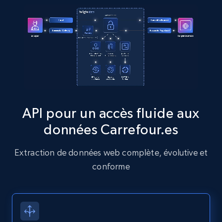
more.
13.2K+
1.6K+
Essai gratuit
Zillow properties listing information
Zpid, City, State, HomeStatus, Address,
IsListingClaimedByCurrentSignedInUser,
API pour un accès fluide aux
IsCurrentSignedInAgentResponsible, Bedrooms,
données Carrefour.es
and more.
Extraction de données web complète, évolutive et
12K+
1.3K+
Essai gratuit
conforme
Zillow properties listing information -
Discover by custom filters - location, home