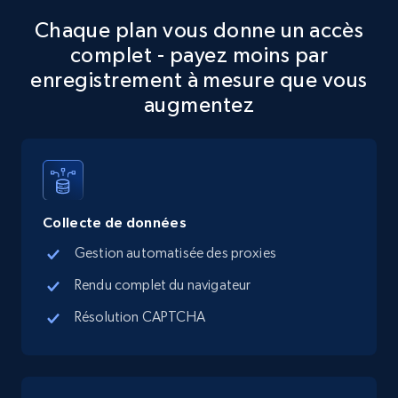
Chaque plan vous donne un accès
Google Maps full information
complet - payez moins par
Place id, URL, Country, Name, Category,
enregistrement à mesure que vous
Address, Description, Business details, and
augmentez
more.
13.3K+
1.7K+
Essai gratuit
Collecte de données
Google Maps full information - discover
Gestion automatisée des proxies
records by location search
Rendu complet du navigateur
Place id, URL, Country, Name, Category,
Address, Description, Business details, and
Résolution CAPTCHA
more.
13.3K+
1.7K+
Essai gratuit