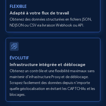
type and status
FLEXIBLE
Zpid, City, State, HomeStatus, Address,
Adapté à votre flux de travail
IsListingClaimedByCurrentSignedInUser,
Obtenez des données structurées en fichiers JSON,
IsCurrentSignedInAgentResponsible, Bedrooms,
NDJSON ou CSV via livraison Webhook ou API.
and more.
12K+
1.3K+
Essai gratuit
ÉVOLUTIF
Zillow properties listing information -
Infrastructure intégrée et déblocage
Search by parameters on zillow and use the
Obtenez un contrôle et une flexibilité maximaux sans
direct link as input
maintenir d'infrastructure Proxy et de déblocage.
Zpid, City, State, HomeStatus, Address,
Scrapez facilement des données depuis n'importe
IsListingClaimedByCurrentSignedInUser,
quelle géolocalisation en évitant les CAPTCHAs et les
IsCurrentSignedInAgentResponsible, Bedrooms,
blocages.
and more.