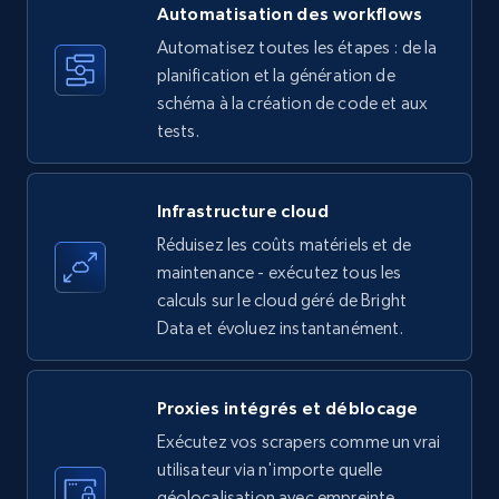
more.
Automatisation des workflows
Automatisez toutes les étapes : de la
35.3K+
planification et la génération de
5.7K+
Essai gratuit
schéma à la création de code et aux
tests.
Amazon products - find products by using
upc numbers
Infrastructure cloud
Title, Seller name, Brand, Description, Initial
Réduisez les coûts matériels et de
price, Currency, Availability, Reviews count, and
maintenance - exécutez tous les
more.
calculs sur le cloud géré de Bright
Data et évoluez instantanément.
35.3K+
5.7K+
Essai gratuit
Proxies intégrés et déblocage
Exécutez vos scrapers comme un vrai
LinkedIn company information
utilisateur via n'importe quelle
ID, Name, Country code, Locations, Followers,
géolocalisation avec empreinte