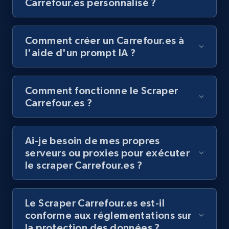
Carrefour.es personnalisé ?
posts by hashtags
URL, Title, Youtuber, Youtuber md5, Video url,
Video length, Likes, Views, and more.
Comment créer un Carrefour.es à
l'aide d'un prompt IA ?
8.1K+
716+
Essai gratuit
Comment fonctionne le Scraper
Carrefour.es ?
Youtube - Videos posts - Discovery records
by Explore page URL
URL, Title, Youtuber, Youtuber md5, Video url,
Ai-je besoin de mes propres
Video length, Likes, Views, and more.
serveurs ou proxies pour exécuter
le scraper Carrefour.es ?
8.1K+
716+
Essai gratuit
Le Scraper Carrefour.es est-il
conforme aux réglementations sur
la protection des données ?
Youtube - Videos posts - Discovery videos