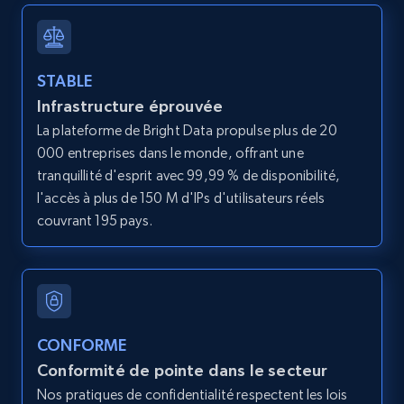
12K+
1.3K+
Essai gratuit
STABLE
Infrastructure éprouvée
LinkedIn posts
La plateforme de Bright Data propulse plus de 20
URL, ID, User id, Use url, Title, Headline, Post
000 entreprises dans le monde, offrant une
text, Date posted, and more.
tranquillité d'esprit avec 99,99 % de disponibilité,
l'accès à plus de 150 M d'IPs d'utilisateurs réels
11.3K+
1.5K+
Essai gratuit
couvrant 195 pays.
LinkedIn posts - Discover user's articles by
URL
URL, ID, User id, Use url, Title, Headline, Post
CONFORME
text, Date posted, and more.
Conformité de pointe dans le secteur
Nos pratiques de confidentialité respectent les lois