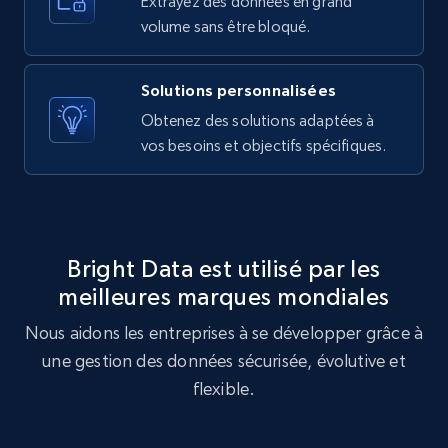
Extrayez des données en grand
10.4K+
1.2K+
Essai gratuit
volume sans être bloqué.
Solutions personnalisées
X (formerly Twitter) - Posts - Getting x
Obtenez des solutions adaptées à
posts by array of profiles
vos besoins et objectifs spécifiques.
ID, User posted, Name, Description, Date
posted, Photos, URL, Quoted post, and more.
10.4K+
1.2K+
Essai gratuit
Bright Data est utilisé par les
meilleures marques mondiales
Nous aidons les entreprises à se développer grâce à
TikTok - Profiles
une gestion des données sécurisée, évolutive et
Account id, Nickname, Biography, Awg
engagement rate, Comment engagement rate,
flexible.
Like engagement rate, Bio link, Predicted lang,
and more.