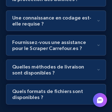
by podcast url
URL, Title, Youtuber, Youtuber md5, Video url,
Une connaissance en codage est-
Video length, Likes, Views, and more.
elle requise ?
8.1K+
716+
Essai gratuit
Fournissez-vous une assistance
pour le Scraper Carrefour.es ?
Amazon Reviews
URL, Product name, Product rating, Product
Quelles méthodes de livraison
rating object, Product rating max, Rating,
sont disponibles ?
Author name, Asin, and more.
7.4K+
872+
Essai gratuit
Quels formats de fichiers sont
disponibles ?