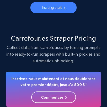
Account, Fbid, ID, Followers, Posts count, Is
Essai gratuit
business account, Is professional account, Is
verified, and more.
22.4K+
3.5K+
Essai gratuit
Carrefour.es Scraper Pricing
Collect data from Carrefour.es by turning prompts
into ready‑to‑run scrapers with built‑in proxies and
Crunchbase companies information
automatic unblocking.
Name, URL, ID, Cb rank, Region, About,
Industries, Operating status, and more.
Inscrivez-vous maintenant et nous doublerons
15.6K+
1.6K+
Essai gratuit
votre premier dépôt, jusqu'à 500 $ !
Commencer
Crunchbase companies information -