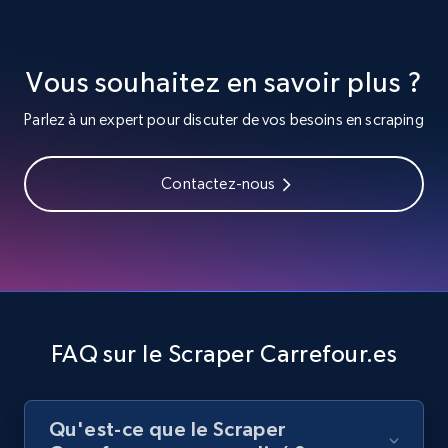
URL, Title, Youtuber, Youtuber md5, Video url,
Video length, Likes, Views, and more.
Vous souhaitez en savoir plus ?
8.1K+
716+
Essai gratuit
Parlez à un expert pour discuter de vos besoins en scraping
Youtube - Videos posts - Search videos by
Contactez-nous
keyword and then apply relevant video
filters
URL, Title, Youtuber, Youtuber md5, Video url,
Video length, Likes, Views, and more.
8.1K+
716+
Essai gratuit
FAQ sur le Scraper Carrefour.es
Qu'est-ce que le Scraper
Youtube - Videos posts - Collect YouTube