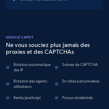
13.3K+
1.7K+
Essai gratuit
Instagram - Posts
SOUS LE CAPOT
URL, User posted, Description, Hashtags, Num
Ne vous souciez plus jamais des
comments, Date posted, Likes, Photos, and
proxies et des CAPTCHAs
more.
Rotation automatique
Solveur de CAPTCHA
13.2K+
1.6K+
Essai gratuit
des IP
Rotation des agents
En-têtes personnalisés
utilisateurs
Instagram - Posts - Collects posts from a
specific URLs by using profile URL
Rendu JavaScript
Proxys résidentiels
URL, User posted, Description, Hashtags, Num
comments, Date posted, Likes, Photos, and