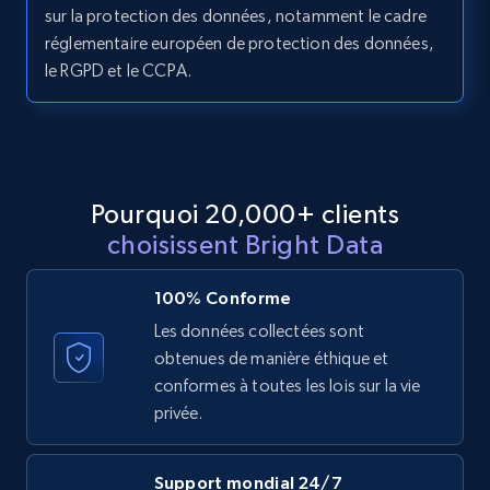
11.3K+
1.5K+
Essai gratuit
sur la protection des données, notamment le cadre
réglementaire européen de protection des données,
le RGPD et le CCPA.
LinkedIn posts - Discover posts by Profile
URL
URL, ID, User id, Use url, Title, Headline, Post
text, Date posted, and more.
Pourquoi 20,000+ clients
choisissent Bright Data
11.3K+
1.5K+
Essai gratuit
100% Conforme
Les données collectées sont
obtenues de manière éthique et
LinkedIn posts - Discover new posts
conformes à toutes les lois sur la vie
company URL
privée.
URL, ID, User id, Use url, Title, Headline, Post
text, Date posted, and more.
Support mondial 24/7