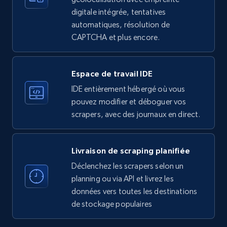
Employees in linkedin, About, Specialties, and
digitale intégrée, tentatives
more.
automatiques, résolution de
CAPTCHA et plus encore.
33.6K+
3.5K+
Essai gratuit
Espace de travail IDE
IDE entièrement hébergé où vous
Instagram - Profiles
pouvez modifier et déboguer vos
Account, Fbid, ID, Followers, Posts count, Is
scrapers, avec des journaux en direct.
business account, Is professional account, Is
verified, and more.
Livraison de scraping planifiée
22.4K+
3.5K+
Essai gratuit
Déclenchez les scrapers selon un
planning ou via API et livrez les
données vers toutes les destinations
de stockage populaires
Instagram - Profiles - Collect profile
information by user name