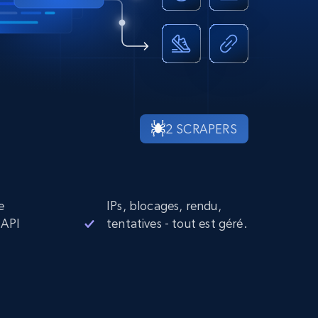
2 SCRAPERS
e
IPs, blocages, rendu,
 API
tentatives - tout est géré.