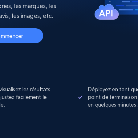
ec
LinkedIn
commerce électronique
ories, les marques, les
Réseaux sociaux
Immobilier
Vidéos
Data Firehose
 avis, les images, etc.
Real-time web data, delivered as it’s
collected
Commence à
Proxys de
ommencer
à
partir de
datacenter
$0.9/IP
B
à
Proxys de ISP
nant
Plus de 700 000 proxys résidentiels
statiques entièrement conformes
e
visualisez les résultats
Déployez en tant qu
ajustez facilement le
point de terminaison
e.
en quelques minutes.