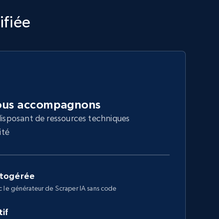
ifiée
nous accompagnons
 disposant de ressources techniques
ité
utogérée
c le générateur de Scraper IA sans code
if