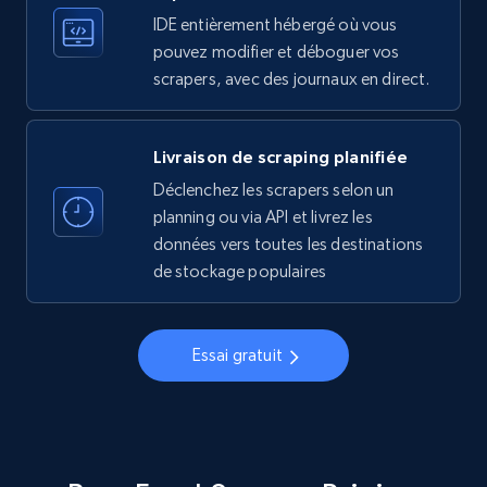
information by user name
IDE entièrement hébergé où vous
pouvez modifier et déboguer vos
Account, Fbid, ID, Followers, Posts count, Is
scrapers, avec des journaux en direct.
business account, Is professional account, Is
verified, and more.
Livraison de scraping planifiée
22.3K+
3.5K+
Essai gratuit
Déclenchez les scrapers selon un
planning ou via API et livrez les
données vers toutes les destinations
Crunchbase companies information
de stockage populaires
Name, URL, ID, Cb rank, Region, About,
Industries, Operating status, and more.
Essai gratuit
15.6K+
1.6K+
Essai gratuit