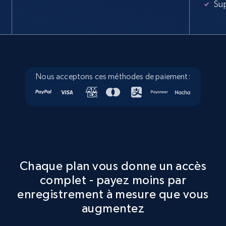
Su
Google Maps full information
Place id, URL, Country, Name, Category,
Address, Description, Business details, and
more.
Nous acceptons ces méthodes de paiement:
13.3K+
1.7K+
Essai gratuit
Google Maps full information - discover
records by location search
Chaque plan vous donne un accès
complet - payez moins par
Place id, URL, Country, Name, Category,
Address, Description, Business details, and
enregistrement à mesure que vous
more.
augmentez