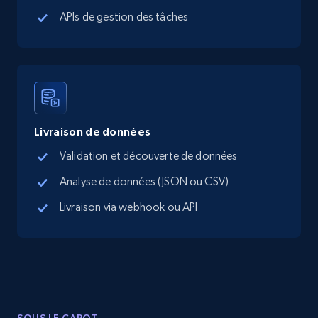
more.
APIs de gestion des tâches
13.3K+
1.7K+
Essai gratuit
Instagram - Posts
Livraison de données
URL, User posted, Description, Hashtags, Num
comments, Date posted, Likes, Photos, and
Validation et découverte de données
more.
Analyse de données (JSON ou CSV)
13.2K+
1.6K+
Essai gratuit
Livraison via webhook ou API
Instagram - Posts - Collects posts from a
specific URLs by using profile URL
URL, User posted, Description, Hashtags, Num