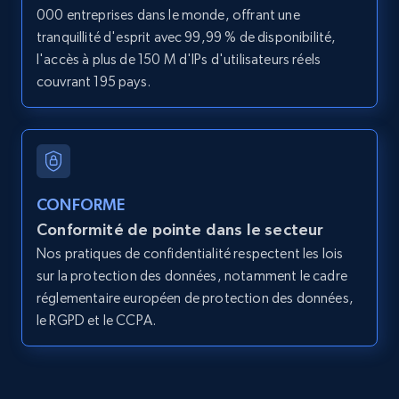
000 entreprises dans le monde, offrant une
11.3K+
1.5K+
Essai gratuit
tranquillité d'esprit avec 99,99 % de disponibilité,
l'accès à plus de 150 M d'IPs d'utilisateurs réels
couvrant 195 pays.
LinkedIn posts - Discover posts by Profile
URL
URL, ID, User id, Use url, Title, Headline, Post
text, Date posted, and more.
CONFORME
Conformité de pointe dans le secteur
11.3K+
1.5K+
Essai gratuit
Nos pratiques de confidentialité respectent les lois
sur la protection des données, notamment le cadre
réglementaire européen de protection des données,
LinkedIn posts - Discover new posts
le RGPD et le CCPA.
company URL
URL, ID, User id, Use url, Title, Headline, Post
text, Date posted, and more.