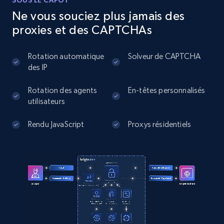
SOUS LE CAPOT
comments, Date posted, Likes, Photos, and
Ne vous souciez plus jamais des
more.
proxies et des CAPTCHAs
13.2K+
1.6K+
Essai gratuit
Rotation automatique
Solveur de CAPTCHA
des IP
Rotation des agents
En-têtes personnalisés
Zillow properties listing information
utilisateurs
Zpid, City, State, HomeStatus, Address,
IsListingClaimedByCurrentSignedInUser,
Rendu JavaScript
Proxys résidentiels
IsCurrentSignedInAgentResponsible, Bedrooms,
and more.
12K+
1.3K+
Essai gratuit
Zillow properties listing information -