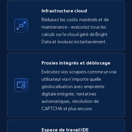
ID, Name, Country code, Locations, Followers,
Infrastructure cloud
Employees in linkedin, About, Specialties, and
more.
Réduisez les coûts matériels et de
maintenance - exécutez tous les
calculs sur le cloud géré de Bright
33.5K+
3.5K+
Essai gratuit
Data et évoluez instantanément.
Proxies intégrés et déblocage
Instagram - Profiles
Exécutez vos scrapers comme un vrai
Account, Fbid, ID, Followers, Posts count, Is
utilisateur via n'importe quelle
business account, Is professional account, Is
verified, and more.
géolocalisation avec empreinte
digitale intégrée, tentatives
automatiques, résolution de
22.3K+
3.5K+
Essai gratuit
CAPTCHA et plus encore.
Espace de travail IDE
Instagram - Profiles - Collect profile