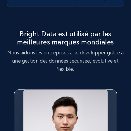
and more.
8.3K+
963+
Essai gratuit
Bright Data est utilisé par les
meilleures marques mondiales
TikTok - Profiles - Discover by search URL
Nous aidons les entreprises à se développer grâce à
and country
une gestion des données sécurisée, évolutive et
Account id, Nickname, Biography, Awg
flexible.
engagement rate, Comment engagement rate,
Like engagement rate, Bio link, Predicted lang,
and more.
8.3K+
963+
Essai gratuit
Youtube - Videos posts