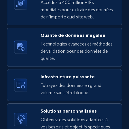
Accédez à 400 million+ IPs
10.3K+
1.2K+
Essai gratuit
mondiales pour extraire des données
de n'importe quel site web.
Qualité de données inégalée
X (formerly Twitter) - Posts - Getting x
posts by array of profiles
Technologies avancées et méthodes
de validation pour des données de
ID, User posted, Name, Description, Date
qualité.
posted, Photos, URL, Quoted post, and more.
10.3K+
1.2K+
Essai gratuit
Infrastructure puissante
Extrayez des données en grand
volume sans être bloqué.
TikTok - Profiles
Solutions personnalisées
Account id, Nickname, Biography, Awg
engagement rate, Comment engagement rate,
Obtenez des solutions adaptées à
Like engagement rate, Bio link, Predicted lang,
vos besoins et objectifs spécifiques.