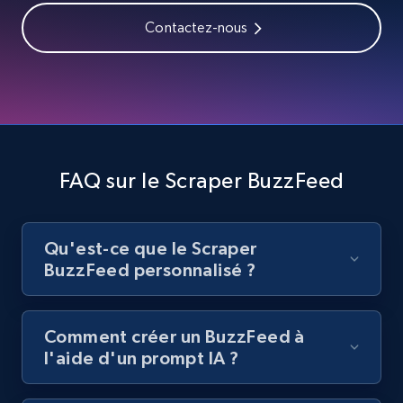
Youtube - Videos posts - Collect YouTube
Contactez-nous
posts by hashtags
URL, Title, Youtuber, Youtuber md5, Video url,
Video length, Likes, Views, and more.
8.1K+
714+
Essai gratuit
FAQ sur le Scraper BuzzFeed
Youtube - Videos posts - Discovery records
by Explore page URL
Qu'est-ce que le Scraper
URL, Title, Youtuber, Youtuber md5, Video url,
BuzzFeed personnalisé ?
Video length, Likes, Views, and more.
8.1K+
714+
Essai gratuit
Comment créer un BuzzFeed à
l'aide d'un prompt IA ?