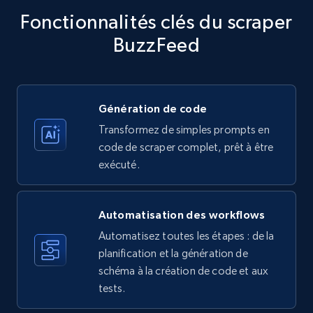
price, Currency, Availability, Reviews count, and
Fonctionnalités clés du scraper
more.
BuzzFeed
35.3K+
5.7K+
Essai gratuit
Génération de code
Transformez de simples prompts en
Amazon products - find products by using
code de scraper complet, prêt à être
upc numbers
exécuté.
Title, Seller name, Brand, Description, Initial
price, Currency, Availability, Reviews count, and
more.
Automatisation des workflows
Automatisez toutes les étapes : de la
35.3K+
5.7K+
Essai gratuit
planification et la génération de
schéma à la création de code et aux
tests.
LinkedIn company information