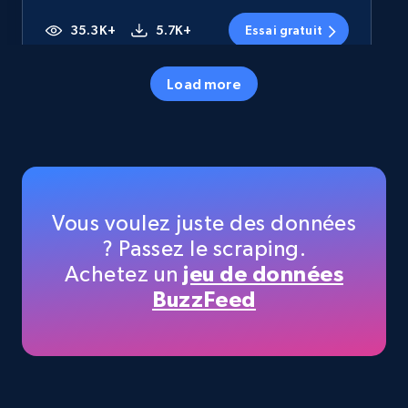
35.3K+
5.7K+
Essai gratuit
Load more
Amazon products - Collects products by
specific category URL
Title, Seller name, Brand, Description, Initial
price, Currency, Availability, Reviews count, and
more.
Vous voulez juste des données
? Passez le scraping.
35.3K+
5.7K+
Essai gratuit
Achetez un
jeu de données
BuzzFeed
Amazon products - Collects products by
specific keywords
Title, Seller name, Brand, Description, Initial