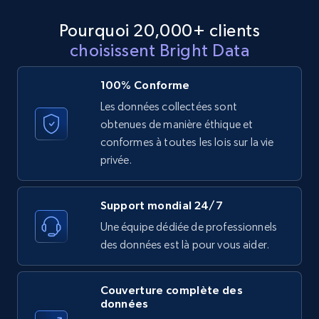
Pourquoi 20,000+ clients
11.3K+
1.5K+
Essai gratuit
choisissent Bright Data
100% Conforme
X (formerly Twitter) - Posts
Les données collectées sont
ID, User posted, Name, Description, Date
obtenues de manière éthique et
posted, Photos, URL, Quoted post, and more.
conformes à toutes les lois sur la vie
privée.
10.3K+
1.2K+
Essai gratuit
Support mondial 24/7
Une équipe dédiée de professionnels
des données est là pour vous aider.
X (formerly Twitter) - Posts - Collecting
Twitter posts URLs
ID, User posted, Name, Description, Date
Couverture complète des
posted, Photos, URL, Quoted post, and more.
données