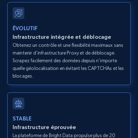
12K+
1.3K+
Essai gratuit
ÉVOLUTIF
Infrastructure intégrée et déblocage
LinkedIn posts
Obtenez un contrôle et une flexibilité maximaux sans
URL, ID, User id, Use url, Title, Headline, Post
maintenir d'infrastructure Proxy et de déblocage.
text, Date posted, and more.
Scrapez facilement des données depuis n'importe
quelle géolocalisation en évitant les CAPTCHAs et les
blocages.
11.3K+
1.5K+
Essai gratuit
LinkedIn posts - Discover user's articles by
URL
STABLE
URL, ID, User id, Use url, Title, Headline, Post
Infrastructure éprouvée
text, Date posted, and more.
La plateforme de Bright Data propulse plus de 20