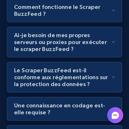
Youtube - Videos posts - Discovery videos
Comment fonctionne le Scraper
by podcast url
BuzzFeed ?
URL, Title, Youtuber, Youtuber md5, Video url,
Video length, Likes, Views, and more.
Ai-je besoin de mes propres
serveurs ou proxies pour exécuter
8.1K+
714+
Essai gratuit
le scraper BuzzFeed ?
Le Scraper BuzzFeed est-il
Amazon Reviews
conforme aux réglementations sur
URL, Product name, Product rating, Product
la protection des données ?
rating object, Product rating max, Rating,
Author name, Asin, and more.
Une connaissance en codage est-
7.4K+
870+
Essai gratuit
elle requise ?