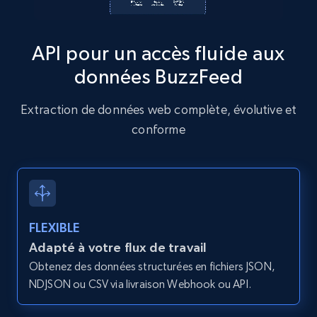
Discover by custom filters - location, home
type and status
API pour un accès fluide aux
Zpid, City, State, HomeStatus, Address,
IsListingClaimedByCurrentSignedInUser,
données BuzzFeed
IsCurrentSignedInAgentResponsible, Bedrooms,
and more.
Extraction de données web complète, évolutive et
conforme
12K+
1.3K+
Essai gratuit
Zillow properties listing information -
Search by parameters on zillow and use the
FLEXIBLE
direct link as input
Adapté à votre flux de travail
Zpid, City, State, HomeStatus, Address,
Obtenez des données structurées en fichiers JSON,
IsListingClaimedByCurrentSignedInUser,
NDJSON ou CSV via livraison Webhook ou API.
IsCurrentSignedInAgentResponsible, Bedrooms,
and more.