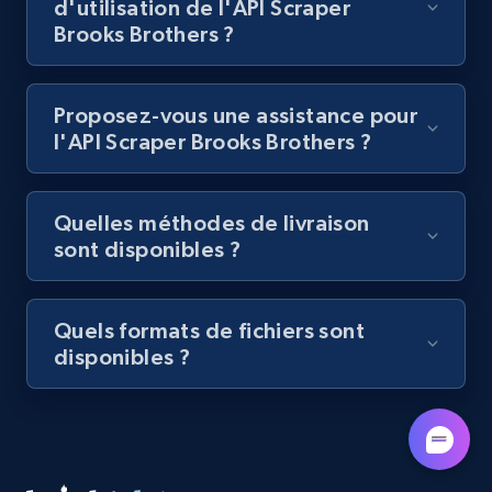
d'utilisation de l'API Scraper
Brooks Brothers ?
Lazada - Products - Discover products by
category URL or brand URL
URL, Title, Rating, Reviews, Initial price, Final
Proposez-vous une assistance pour
price, Currency, Stock, and more.
l'API Scraper Brooks Brothers ?
992+
165+
Essai gratuit
Quelles méthodes de livraison
sont disponibles ?
Lazada - Products - Discover products by
seller URL
Quels formats de fichiers sont
disponibles ?
URL, Title, Rating, Reviews, Initial price, Final
price, Currency, Stock, and more.
992+
165+
Essai gratuit