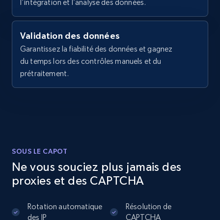
l’intégration et l’analyse des données.
specified URL
URL, Domain, Country code, Model number,
Sku, Product id, Product name, Manufacturer,
Validation des données
and more.
Garantissez la fiabilité des données et gagnez
du temps lors des contrôles manuels et du
2.1K+
355+
Essai gratuit
prétraitement.
Home Depot US - Discover products by
specified UPC
URL, Domain, Country code, Model number,
SOUS LE CAPOT
Sku, Product id, Product name, Manufacturer,
and more.
Ne vous souciez plus jamais des
proxies et des CAPTCHA
2.1K+
355+
Essai gratuit
Rotation automatique
Résolution de
des IP
CAPTCHA