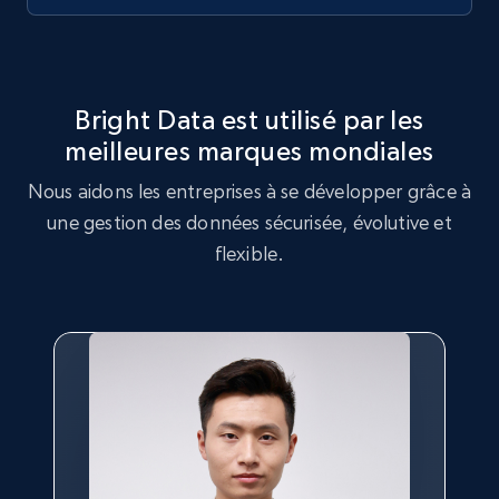
Target
URL, Product id, Title, Product description,
Rating, Reviews count, Initial price, Discount,
and more.
Bright Data est utilisé par les
1.3K+
176+
Essai gratuit
meilleures marques mondiales
Nous aidons les entreprises à se développer grâce à
une gestion des données sécurisée, évolutive et
flexible.
Target - Gather data on products using
specified keywords
URL, Product id, Title, Product description,
Rating, Reviews count, Initial price, Discount,
and more.
1.3K+
176+
Essai gratuit