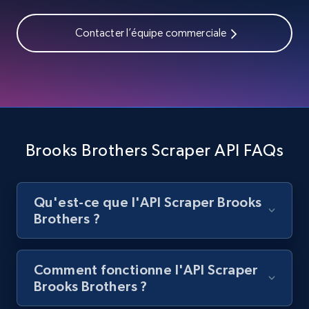
Contacter l’équipe commerciale
Best Buy products
URL, Product id, Title, Images, Final price,
Currency, Discount, Initial price, and more.
1.1K+
149+
Essai gratuit
Brooks Brothers Scraper API FAQs
Best Buy products - Collect data on
Qu'est-ce que l'API Scraper Brooks
products using specified keywords
Brothers ?
URL, Product id, Title, Images, Final price,
Currency, Discount, Initial price, and more.
Comment fonctionne l'API Scraper
1.1K+
149+
Essai gratuit
Brooks Brothers ?