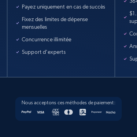
384
Payez uniquement en cas de succès
5.6K+
878+
Essai gratuit
$1
Fixez des limites de dépense
su
mensuelles
Con
Walmart - products - Collects products by
Concurrence illimitée
specific keywords
An
Support d'experts
URL, Final price, Sku, Currency, Gtin,
Su
Specifications, Image urls, Top reviews, and
more.
5.6K+
878+
Essai gratuit
Nous acceptons ces méthodes de paiement:
Walmart - products - Discover products by
using sku numbers
URL, Final price, Sku, Currency, Gtin,