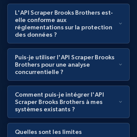
L'API Scraper Brooks Brothers est-
Lazada - Products
elle conforme aux
URL, Title, Rating, Reviews, Initial price, Final
réglementations sur la protection
price, Currency, Stock, and more.
des données ?
992+
165+
Essai gratuit
Puis-je utiliser l'API Scraper Brooks
Brothers pour une analyse
concurrentielle ?
Lazada - Products - Discover products by
keyword
Comment puis-je intégrer l'API
URL, Title, Rating, Reviews, Initial price, Final
Scraper Brooks Brothers à mes
price, Currency, Stock, and more.
systèmes existants ?
992+
165+
Essai gratuit
Quelles sont les limites