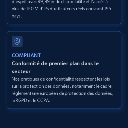
d'esprit avec 99,99 % de disponibilité et l'accès à
price, Currency, Availability, Reviews count, and
more.
plus de 150 M d'IPs d'utilisateurs réels couvrant 195
pays.
2.1K+
375+
Essai gratuit
Amazon products global dataset - Collect
COMPLIANT
products from Brands URLs
Conformité de premier plan dans le
Title, Seller name, Brand, Description, Initial
secteur
price, Currency, Availability, Reviews count, and
Nos pratiques de confidentialité respectent les lois
more.
sur la protection des données, notamment le cadre
réglementaire européen de protection des données,
2.1K+
375+
Essai gratuit
le RGPD et le CCPA.
Etsy