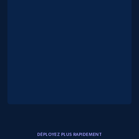
2.4K+
202+
Essai gratuit
Google Shopping - collects products from
web using keywords
URL, Product id, Title, Product description,
Rating, Reviews count, Images, Variations, and
more.
2.4K+
202+
Essai gratuit
Home Depot US
URL, Domain, Country code, Model number,
DÉPLOYEZ PLUS RAPIDEMENT