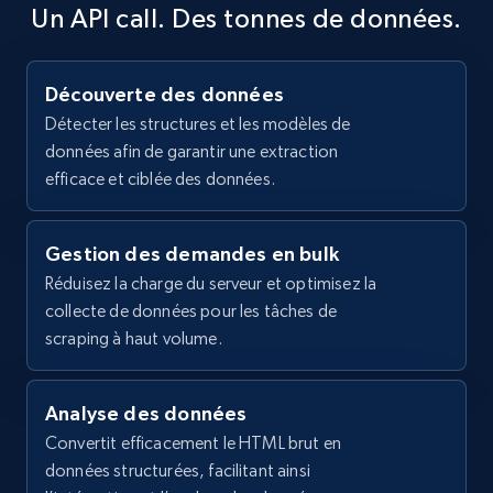
Sku, Product id, Product name, Manufacturer,
Un API call. Des tonnes de données.
and more.
2.1K+
355+
Essai gratuit
Découverte des données
Détecter les structures et les modèles de
données afin de garantir une extraction
efficace et ciblée des données.
Home Depot US - Gather data on products
using specified keywords
Gestion des demandes en bulk
URL, Domain, Country code, Model number,
Sku, Product id, Product name, Manufacturer,
Réduisez la charge du serveur et optimisez la
and more.
collecte de données pour les tâches de
scraping à haut volume.
2.1K+
355+
Essai gratuit
Analyse des données
Convertit efficacement le HTML brut en
données structurées, facilitant ainsi
Home Depot US - Discover products by