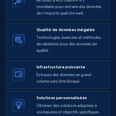
Accédez à 400 million+ IPs
Etsy - Collects data from shop's URL
mondiales pour extraire des données
URL, Product id, Listing inventory id, Title, Rating,
de n'importe quel site web.
Reviews count shop, Reviews count item, Initial
price, and more.
Qualité de données inégalée
Technologies avancées et méthodes
1.9K+
323+
Essai gratuit
de validation pour des données de
qualité.
Amazon products search
Infrastructure puissante
Asin, URL, Name, Sponsored, Initial price, Final
Extrayez des données en grand
price, Currency, Sold, and more.
volume sans être bloqué.
1.6K+
181+
Essai gratuit
Solutions personnalisées
Obtenez des solutions adaptées à
vos besoins et objectifs spécifiques.