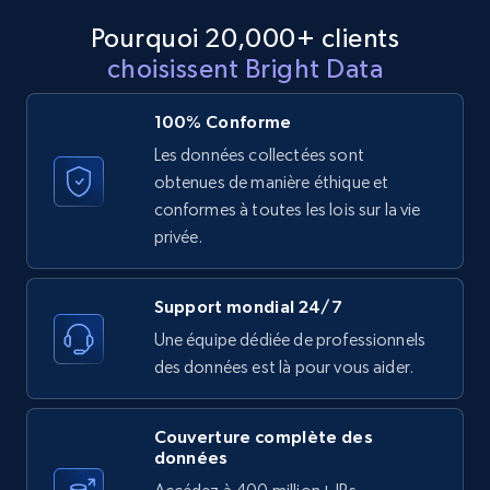
URL, Product id, Listing inventory id, Title, Rating,
Pourquoi 20,000+ clients
Reviews count shop, Reviews count item, Initial
choisissent Bright Data
price, and more.
100% Conforme
1.9K+
323+
Essai gratuit
Les données collectées sont
obtenues de manière éthique et
conformes à toutes les lois sur la vie
Etsy - Collect data on products using
privée.
specified keywords
URL, Product id, Listing inventory id, Title, Rating,
Support mondial 24/7
Reviews count shop, Reviews count item, Initial
Une équipe dédiée de professionnels
price, and more.
des données est là pour vous aider.
1.9K+
323+
Essai gratuit
Couverture complète des
données