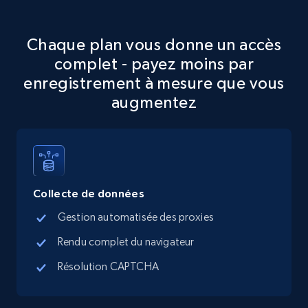
Specifications, Image urls, Top reviews, and
more.
Chaque plan vous donne un accès
5.6K+
878+
Essai gratuit
complet - payez moins par
enregistrement à mesure que vous
augmentez
TikTok Shop
URL, Title, Available, Description, Currency, Initial
price, Final price, Discount percent, and more.
Collecte de données
5.4K+
668+
Essai gratuit
Gestion automatisée des proxies
Rendu complet du navigateur
TikTok Shop - category
Résolution CAPTCHA
URL, Title, Available, Description, Currency, Initial
price, Final price, Discount percent, and more.