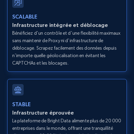
2.1K+
375+
Essai gratuit
SCALABLE
Infrastructure intégrée et déblocage
Bénéficiez d'un contrôle et d'une flexibilité maximaux
Amazon products global dataset - Collects
sans maintenir de Proxy ni d'infrastructure de
products by best sellers category URL
déblocage. Scrapez facilement des données depuis
Title, Seller name, Brand, Description, Initial
n'importe quelle géolocalisation en évitant les
price, Currency, Availability, Reviews count, and
CAPTCHAs et les blocages.
more.
2.1K+
375+
Essai gratuit
STABLE
Infrastructure éprouvée
Amazon products global dataset - Collect
Amazon products by seller URL
La plateforme de Bright Data alimente plus de 20 000
entreprises dans le monde, offrant une tranquillité
Title, Seller name, Brand, Description, Initial