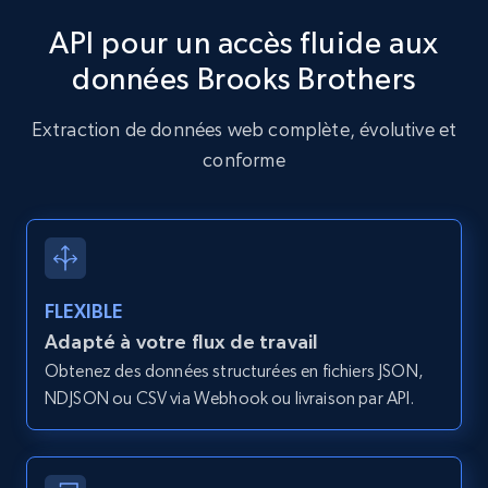
API pour un accès fluide aux
données Brooks Brothers
Amazon products global dataset - Collects
products by specific category URL
Extraction de données web complète, évolutive et
Title, Seller name, Brand, Description, Initial
conforme
price, Currency, Availability, Reviews count, and
more.
2.1K+
375+
Essai gratuit
FLEXIBLE
Adapté à votre flux de travail
Amazon products global dataset -
Obtenez des données structurées en fichiers JSON,
Collecting products by keyword search
NDJSON ou CSV via Webhook ou livraison par API.
Title, Seller name, Brand, Description, Initial
price, Currency, Availability, Reviews count, and
more.