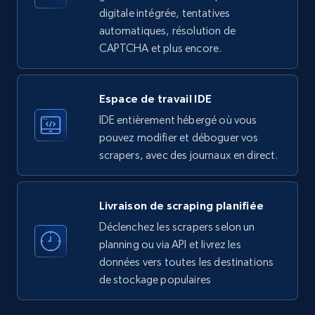
Employees in linkedin, About, Specialties, and
digitale intégrée, tentatives
more.
automatiques, résolution de
CAPTCHA et plus encore.
33.5K+
3.5K+
Essai gratuit
Espace de travail IDE
IDE entièrement hébergé où vous
Instagram - Profiles
pouvez modifier et déboguer vos
Account, Fbid, ID, Followers, Posts count, Is
scrapers, avec des journaux en direct.
business account, Is professional account, Is
verified, and more.
Livraison de scraping planifiée
22.2K+
3.4K+
Essai gratuit
Déclenchez les scrapers selon un
planning ou via API et livrez les
données vers toutes les destinations
de stockage populaires
Instagram - Profiles - Collect profile
information by user name