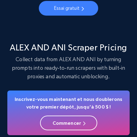
Account, Fbid, ID, Followers, Posts count, Is
Essai gratuit
business account, Is professional account, Is
verified, and more.
22.2K+
3.4K+
Essai gratuit
ALEX AND ANI Scraper Pricing
Collect data from ALEX AND ANI by turning
prompts into ready‑to‑run scrapers with built‑in
Crunchbase companies information
proxies and automatic unblocking.
Name, URL, ID, Cb rank, Region, About,
Industries, Operating status, and more.
Inscrivez-vous maintenant et nous doublerons
15.6K+
1.6K+
Essai gratuit
votre premier dépôt, jusqu'à 500 $ !
Commencer
Crunchbase companies information -