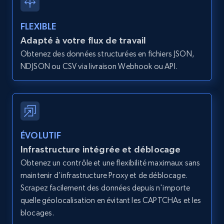
type and status
Zpid, City, State, HomeStatus, Address,
FLEXIBLE
IsListingClaimedByCurrentSignedInUser,
Adapté à votre flux de travail
IsCurrentSignedInAgentResponsible, Bedrooms,
Obtenez des données structurées en fichiers JSON,
and more.
NDJSON ou CSV via livraison Webhook ou API.
12K+
1.3K+
Essai gratuit
Zillow properties listing information -
ÉVOLUTIF
Search by parameters on zillow and use the
Infrastructure intégrée et déblocage
direct link as input
Obtenez un contrôle et une flexibilité maximaux sans
Zpid, City, State, HomeStatus, Address,
maintenir d'infrastructure Proxy et de déblocage.
IsListingClaimedByCurrentSignedInUser,
Scrapez facilement des données depuis n'importe
IsCurrentSignedInAgentResponsible, Bedrooms,
quelle géolocalisation en évitant les CAPTCHAs et les
and more.
blocages.