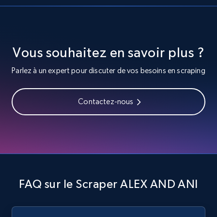
Video length, Likes, Views, and more.
8K+
713+
Essai gratuit
Vous souhaitez en savoir plus ?
Parlez à un expert pour discuter de vos besoins en scraping
Youtube - Videos posts - Search videos by
keyword and then apply relevant video
Contactez-nous
filters
URL, Title, Youtuber, Youtuber md5, Video url,
Video length, Likes, Views, and more.
8K+
713+
Essai gratuit
FAQ sur le Scraper ALEX AND ANI
Youtube - Videos posts - Collect YouTube