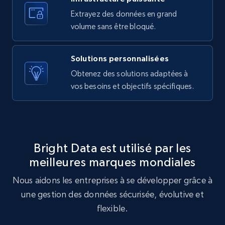
10.3K+
1.2K+
Essai gratuit
Extrayez des données en grand
volume sans être bloqué.
X (formerly Twitter) - Posts - Getting x
Solutions personnalisées
posts by array of profiles
Obtenez des solutions adaptées à
ID, User posted, Name, Description, Date
vos besoins et objectifs spécifiques.
posted, Photos, URL, Quoted post, and more.
10.3K+
1.2K+
Essai gratuit
Bright Data est utilisé par les
meilleures marques mondiales
TikTok - Profiles
Nous aidons les entreprises à se développer grâce à
Account id, Nickname, Biography, Awg
engagement rate, Comment engagement rate,
une gestion des données sécurisée, évolutive et
Like engagement rate, Bio link, Predicted lang,
flexible.
and more.