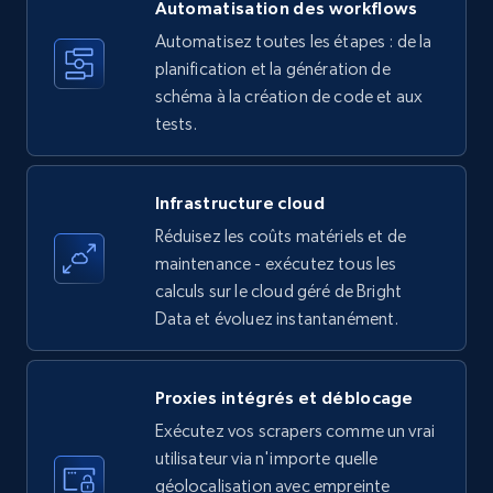
more.
Automatisation des workflows
Automatisez toutes les étapes : de la
35.2K+
planification et la génération de
5.7K+
Essai gratuit
schéma à la création de code et aux
tests.
Amazon products - find products by using
upc numbers
Infrastructure cloud
Title, Seller name, Brand, Description, Initial
Réduisez les coûts matériels et de
price, Currency, Availability, Reviews count, and
maintenance - exécutez tous les
more.
calculs sur le cloud géré de Bright
Data et évoluez instantanément.
35.2K+
5.7K+
Essai gratuit
Proxies intégrés et déblocage
Exécutez vos scrapers comme un vrai
LinkedIn company information
utilisateur via n'importe quelle
ID, Name, Country code, Locations, Followers,
géolocalisation avec empreinte