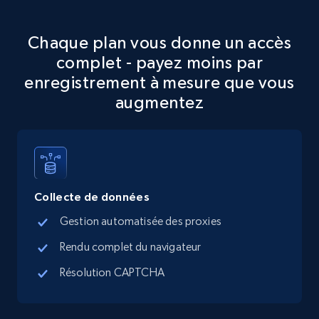
Google Maps full information
Chaque plan vous donne un accès
Place id, URL, Country, Name, Category,
complet - payez moins par
Address, Description, Business details, and
enregistrement à mesure que vous
more.
augmentez
13.2K+
1.7K+
Essai gratuit
Google Maps full information - discover
Collecte de données
records by location search
Gestion automatisée des proxies
Place id, URL, Country, Name, Category,
Rendu complet du navigateur
Address, Description, Business details, and
more.
Résolution CAPTCHA
13.2K+
1.7K+
Essai gratuit