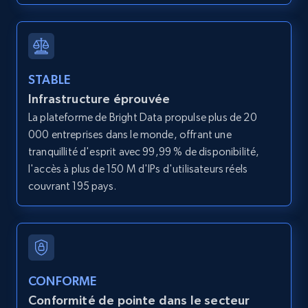
12K+
1.3K+
Essai gratuit
LinkedIn posts
STABLE
Infrastructure éprouvée
URL, ID, User id, Use url, Title, Headline, Post
text, Date posted, and more.
La plateforme de Bright Data propulse plus de 20
000 entreprises dans le monde, offrant une
tranquillité d'esprit avec 99,99 % de disponibilité,
11.3K+
1.5K+
Essai gratuit
l'accès à plus de 150 M d'IPs d'utilisateurs réels
couvrant 195 pays.
LinkedIn posts - Discover user's articles by
URL
URL, ID, User id, Use url, Title, Headline, Post
text, Date posted, and more.
CONFORME
Conformité de pointe dans le secteur