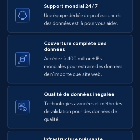
11.3K+
1.5K+
Essai gratuit
Support mondial 24/7
Une équipe dédiée de professionnels
des données est là pour vous aider.
X (formerly Twitter) - Posts
Couverture complète des
ID, User posted, Name, Description, Date
données
posted, Photos, URL, Quoted post, and more.
Accédez à 400 million+ IPs
mondiales pour extraire des données
10.3K+
1.2K+
Essai gratuit
de n'importe quel site web.
Qualité de données inégalée
X (formerly Twitter) - Posts - Collecting
Technologies avancées et méthodes
Twitter posts URLs
de validation pour des données de
ID, User posted, Name, Description, Date
qualité.
posted, Photos, URL, Quoted post, and more.
Infrastructure puissante