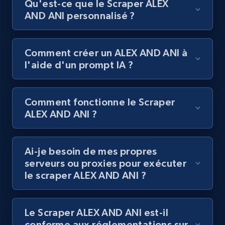
posts by hashtags
Qu'est-ce que le Scraper ALEX
AND ANI personnalisé ?
URL, Title, Youtuber, Youtuber md5, Video url,
Video length, Likes, Views, and more.
Comment créer un ALEX AND ANI à
8K+
713+
Essai gratuit
l'aide d'un prompt IA ?
Comment fonctionne le Scraper
Youtube - Videos posts - Discovery records
ALEX AND ANI ?
by Explore page URL
URL, Title, Youtuber, Youtuber md5, Video url,
Video length, Likes, Views, and more.
Ai-je besoin de mes propres
serveurs ou proxies pour exécuter
8K+
713+
Essai gratuit
le scraper ALEX AND ANI ?
Le Scraper ALEX AND ANI est-il
Youtube - Videos posts - Discovery videos
conforme aux réglementations sur