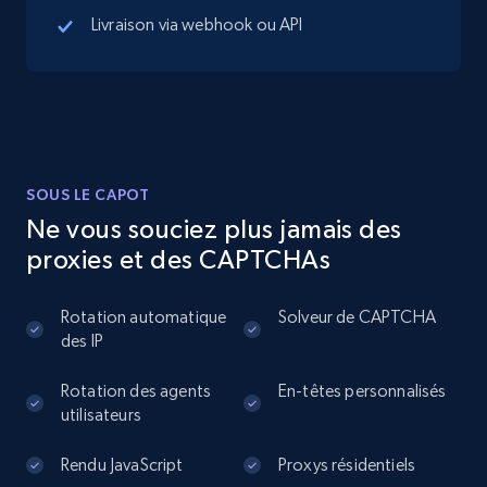
Livraison via webhook ou API
13.2K+
1.7K+
Essai gratuit
Instagram - Posts
URL, User posted, Description, Hashtags, Num
SOUS LE CAPOT
comments, Date posted, Likes, Photos, and
more.
Ne vous souciez plus jamais des
proxies et des CAPTCHAs
13.2K+
1.6K+
Essai gratuit
Rotation automatique
Solveur de CAPTCHA
des IP
Instagram - Posts - Collects posts from a
Rotation des agents
En-têtes personnalisés
utilisateurs
specific URLs by using profile URL
URL, User posted, Description, Hashtags, Num
Rendu JavaScript
Proxys résidentiels
comments, Date posted, Likes, Photos, and