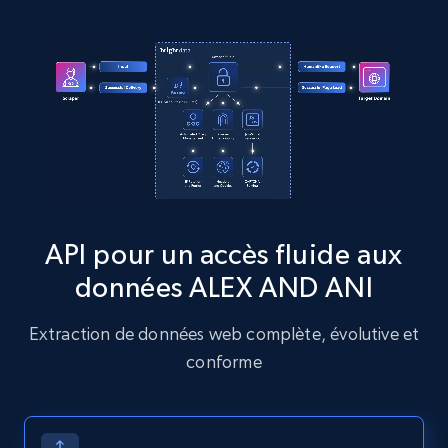
more.
13.2K+
1.6K+
Essai gratuit
Zillow properties listing information
Zpid, City, State, HomeStatus, Address,
IsListingClaimedByCurrentSignedInUser,
IsCurrentSignedInAgentResponsible, Bedrooms,
API pour un accès fluide aux
and more.
données ALEX AND ANI
12K+
1.3K+
Essai gratuit
Extraction de données web complète, évolutive et
conforme
Zillow properties listing information -
Discover by custom filters - location, home