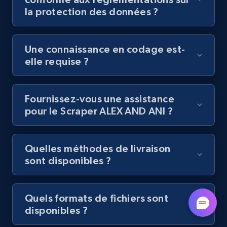
by podcast url
la protection des données ?
URL, Title, Youtuber, Youtuber md5, Video url,
Video length, Likes, Views, and more.
Une connaissance en codage est-
elle requise ?
8K+
713+
Essai gratuit
Fournissez-vous une assistance
pour le Scraper ALEX AND ANI ?
Amazon Reviews
URL, Product name, Product rating, Product
rating object, Product rating max, Rating,
Quelles méthodes de livraison
Author name, Asin, and more.
sont disponibles ?
7.4K+
870+
Essai gratuit
Quels formats de fichiers sont
disponibles ?
TikTok - Posts