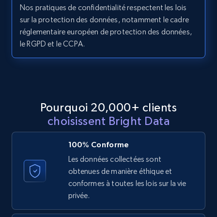
11.3K+
1.5K+
Essai gratuit
Nos pratiques de confidentialité respectent les lois
sur la protection des données, notamment le cadre
réglementaire européen de protection des données,
le RGPD et le CCPA.
LinkedIn posts - Discover posts by Profile
URL
URL, ID, User id, Use url, Title, Headline, Post
text, Date posted, and more.
Pourquoi 20,000+ clients
11.3K+
1.5K+
Essai gratuit
choisissent Bright Data
100% Conforme
Les données collectées sont
LinkedIn posts - Discover new posts
obtenues de manière éthique et
company URL
conformes à toutes les lois sur la vie
URL, ID, User id, Use url, Title, Headline, Post
privée.
text, Date posted, and more.