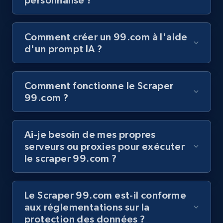
posts by hashtags
URL, Title, Youtuber, Youtuber md5, Video url,
Video length, Likes, Views, and more.
Comment créer un 99.com à l'aide
d'un prompt IA ?
8.1K+
716+
Essai gratuit
Comment fonctionne le Scraper
99.com ?
Youtube - Videos posts - Discovery records
by Explore page URL
URL, Title, Youtuber, Youtuber md5, Video url,
Ai-je besoin de mes propres
Video length, Likes, Views, and more.
serveurs ou proxies pour exécuter
le scraper 99.com ?
8.1K+
716+
Essai gratuit
Le Scraper 99.com est-il conforme
aux réglementations sur la
protection des données ?
Youtube - Videos posts - Discovery videos