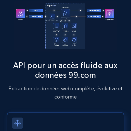
more.
13.2K+
1.6K+
Essai gratuit
Zillow properties listing information
Zpid, City, State, HomeStatus, Address,
IsListingClaimedByCurrentSignedInUser,
API pour un accès fluide aux
IsCurrentSignedInAgentResponsible, Bedrooms,
données 99.com
and more.
Extraction de données web complète, évolutive et
12K+
1.3K+
Essai gratuit
conforme
Zillow properties listing information -
Discover by custom filters - location, home