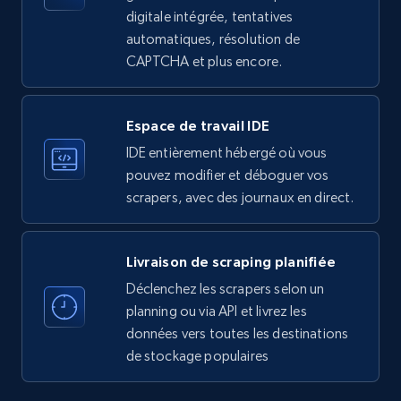
Employees in linkedin, About, Specialties, and
digitale intégrée, tentatives
more.
automatiques, résolution de
CAPTCHA et plus encore.
33.6K+
3.5K+
Essai gratuit
Espace de travail IDE
IDE entièrement hébergé où vous
Instagram - Profiles
pouvez modifier et déboguer vos
Account, Fbid, ID, Followers, Posts count, Is
scrapers, avec des journaux en direct.
business account, Is professional account, Is
verified, and more.
Livraison de scraping planifiée
22.4K+
3.5K+
Essai gratuit
Déclenchez les scrapers selon un
planning ou via API et livrez les
données vers toutes les destinations
de stockage populaires
Instagram - Profiles - Collect profile
information by user name