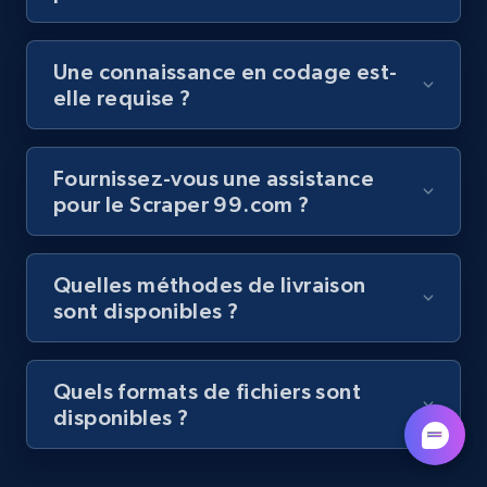
by podcast url
URL, Title, Youtuber, Youtuber md5, Video url,
Une connaissance en codage est-
Video length, Likes, Views, and more.
elle requise ?
8.1K+
716+
Essai gratuit
Fournissez-vous une assistance
pour le Scraper 99.com ?
Amazon Reviews
URL, Product name, Product rating, Product
Quelles méthodes de livraison
rating object, Product rating max, Rating,
sont disponibles ?
Author name, Asin, and more.
7.4K+
872+
Essai gratuit
Quels formats de fichiers sont
disponibles ?
TikTok - Posts