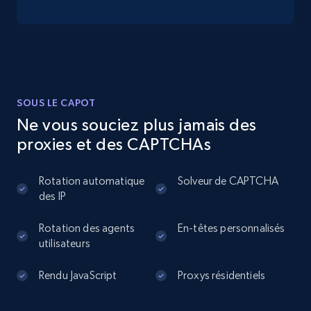
13.3K+
1.7K+
Essai gratuit
Instagram - Posts
SOUS LE CAPOT
URL, User posted, Description, Hashtags, Num
Ne vous souciez plus jamais des
comments, Date posted, Likes, Photos, and
proxies et des CAPTCHAs
more.
Rotation automatique
Solveur de CAPTCHA
13.2K+
1.6K+
Essai gratuit
des IP
Rotation des agents
En-têtes personnalisés
utilisateurs
Instagram - Posts - Collects posts from a
specific URLs by using profile URL
Rendu JavaScript
Proxys résidentiels
URL, User posted, Description, Hashtags, Num
comments, Date posted, Likes, Photos, and