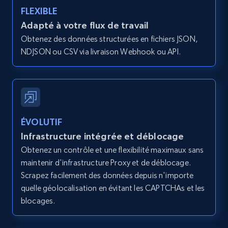
type and status
FLEXIBLE
Zpid, City, State, HomeStatus, Address,
Adapté à votre flux de travail
IsListingClaimedByCurrentSignedInUser,
Obtenez des données structurées en fichiers JSON,
IsCurrentSignedInAgentResponsible, Bedrooms,
NDJSON ou CSV via livraison Webhook ou API.
and more.
12K+
1.3K+
Essai gratuit
ÉVOLUTIF
Zillow properties listing information -
Infrastructure intégrée et déblocage
Search by parameters on zillow and use the
Obtenez un contrôle et une flexibilité maximaux sans
direct link as input
maintenir d'infrastructure Proxy et de déblocage.
Zpid, City, State, HomeStatus, Address,
Scrapez facilement des données depuis n'importe
IsListingClaimedByCurrentSignedInUser,
quelle géolocalisation en évitant les CAPTCHAs et les
IsCurrentSignedInAgentResponsible, Bedrooms,
blocages.
and more.