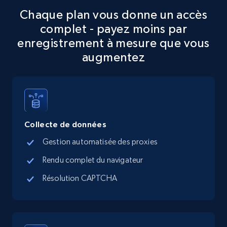
Chaque plan vous donne un accès
Google Maps full information
complet - payez moins par
Place id, URL, Country, Name, Category,
enregistrement à mesure que vous
Address, Description, Business details, and
augmentez
more.
13.3K+
1.7K+
Essai gratuit
Collecte de données
Google Maps full information - discover
Gestion automatisée des proxies
records by location search
Rendu complet du navigateur
Place id, URL, Country, Name, Category,
Address, Description, Business details, and
Résolution CAPTCHA
more.
13.3K+
1.7K+
Essai gratuit