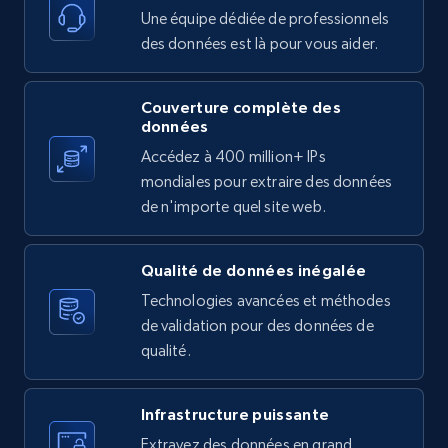
11.3K+
1.5K+
Essai gratuit
Une équipe dédiée de professionnels
des données est là pour vous aider.
Couverture complète des
X (formerly Twitter) - Posts
données
ID, User posted, Name, Description, Date
Accédez à 400 million+ IPs
posted, Photos, URL, Quoted post, and more.
mondiales pour extraire des données
de n'importe quel site web.
10.4K+
1.2K+
Essai gratuit
Qualité de données inégalée
Technologies avancées et méthodes
X (formerly Twitter) - Posts - Collecting
de validation pour des données de
Twitter posts URLs
qualité.
ID, User posted, Name, Description, Date
posted, Photos, URL, Quoted post, and more.
Infrastructure puissante
Extrayez des données en grand