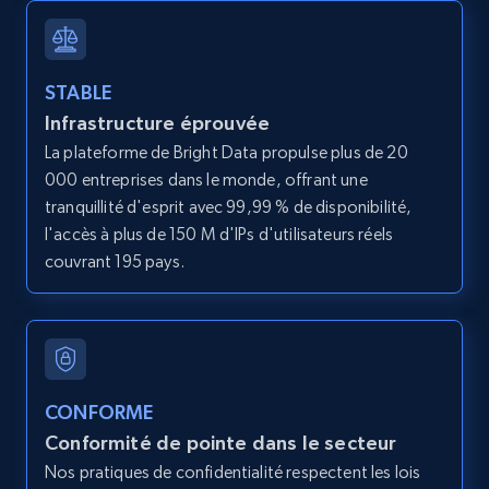
12K+
1.3K+
Essai gratuit
STABLE
Infrastructure éprouvée
LinkedIn posts
La plateforme de Bright Data propulse plus de 20
URL, ID, User id, Use url, Title, Headline, Post
000 entreprises dans le monde, offrant une
text, Date posted, and more.
tranquillité d'esprit avec 99,99 % de disponibilité,
l'accès à plus de 150 M d'IPs d'utilisateurs réels
11.3K+
1.5K+
Essai gratuit
couvrant 195 pays.
LinkedIn posts - Discover user's articles by
URL
URL, ID, User id, Use url, Title, Headline, Post
CONFORME
text, Date posted, and more.
Conformité de pointe dans le secteur
Nos pratiques de confidentialité respectent les lois