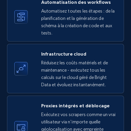
more.
Automatisation des workflows
Automatisez toutes les étapes : de la
35.3K+
planification et la génération de
5.7K+
Essai gratuit
schéma à la création de code et aux
tests.
Amazon products - find products by using
upc numbers
Infrastructure cloud
Title, Seller name, Brand, Description, Initial
Réduisez les coûts matériels et de
price, Currency, Availability, Reviews count, and
maintenance - exécutez tous les
more.
calculs sur le cloud géré de Bright
Data et évoluez instantanément.
35.3K+
5.7K+
Essai gratuit
Proxies intégrés et déblocage
Exécutez vos scrapers comme un vrai
LinkedIn company information
utilisateur via n'importe quelle
ID, Name, Country code, Locations, Followers,
géolocalisation avec empreinte