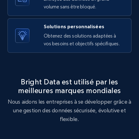
10.4K+
1.2K+
Essai gratuit
volume sans être bloqué.
Solutions personnalisées
X (formerly Twitter) - Posts - Getting x
Obtenez des solutions adaptées à
posts by array of profiles
vos besoins et objectifs spécifiques.
ID, User posted, Name, Description, Date
posted, Photos, URL, Quoted post, and more.
10.4K+
1.2K+
Essai gratuit
Bright Data est utilisé par les
meilleures marques mondiales
Nous aidons les entreprises à se développer grâce à
TikTok - Profiles
une gestion des données sécurisée, évolutive et
Account id, Nickname, Biography, Awg
engagement rate, Comment engagement rate,
flexible.
Like engagement rate, Bio link, Predicted lang,
and more.