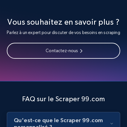
Video length, Likes, Views, and more.
Vous souhaitez en savoir plus ?
8.1K+
716+
Essai gratuit
Parlez à un expert pour discuter de vos besoins en scraping
Youtube - Videos posts - Search videos by
Contactez-nous
keyword and then apply relevant video
filters
URL, Title, Youtuber, Youtuber md5, Video url,
Video length, Likes, Views, and more.
8.1K+
716+
Essai gratuit
FAQ sur le Scraper 99.com
Qu'est-ce que le Scraper 99.com
Youtube - Videos posts - Collect YouTube
personnalisé ?