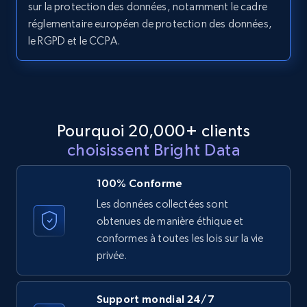
11.3K+
1.5K+
Essai gratuit
sur la protection des données, notamment le cadre
réglementaire européen de protection des données,
le RGPD et le CCPA.
LinkedIn posts - Discover posts by Profile
URL
URL, ID, User id, Use url, Title, Headline, Post
text, Date posted, and more.
Pourquoi 20,000+ clients
choisissent Bright Data
11.3K+
1.5K+
Essai gratuit
100% Conforme
Les données collectées sont
obtenues de manière éthique et
LinkedIn posts - Discover new posts
conformes à toutes les lois sur la vie
company URL
privée.
URL, ID, User id, Use url, Title, Headline, Post
text, Date posted, and more.
Support mondial 24/7