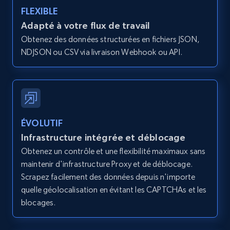
type and status
FLEXIBLE
Zpid, City, State, HomeStatus, Address,
Adapté à votre flux de travail
IsListingClaimedByCurrentSignedInUser,
Obtenez des données structurées en fichiers JSON,
IsCurrentSignedInAgentResponsible, Bedrooms,
NDJSON ou CSV via livraison Webhook ou API.
and more.
12K+
1.3K+
Essai gratuit
ÉVOLUTIF
Zillow properties listing information -
Infrastructure intégrée et déblocage
Search by parameters on zillow and use the
Obtenez un contrôle et une flexibilité maximaux sans
direct link as input
maintenir d'infrastructure Proxy et de déblocage.
Zpid, City, State, HomeStatus, Address,
Scrapez facilement des données depuis n'importe
IsListingClaimedByCurrentSignedInUser,
quelle géolocalisation en évitant les CAPTCHAs et les
IsCurrentSignedInAgentResponsible, Bedrooms,
blocages.
and more.