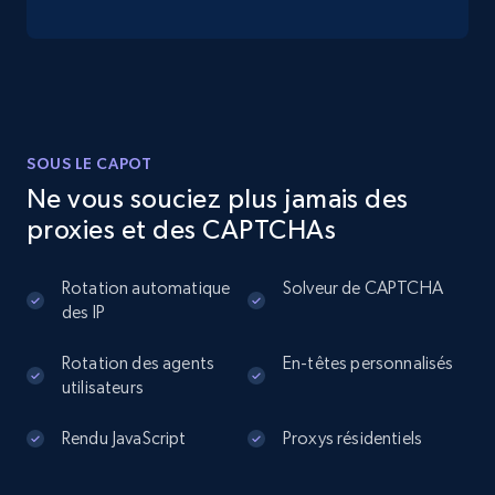
13.3K+
1.7K+
Essai gratuit
Instagram - Posts
SOUS LE CAPOT
URL, User posted, Description, Hashtags, Num
Ne vous souciez plus jamais des
comments, Date posted, Likes, Photos, and
proxies et des CAPTCHAs
more.
Rotation automatique
Solveur de CAPTCHA
13.2K+
1.6K+
Essai gratuit
des IP
Rotation des agents
En-têtes personnalisés
utilisateurs
Instagram - Posts - Collects posts from a
specific URLs by using profile URL
Rendu JavaScript
Proxys résidentiels
URL, User posted, Description, Hashtags, Num
comments, Date posted, Likes, Photos, and