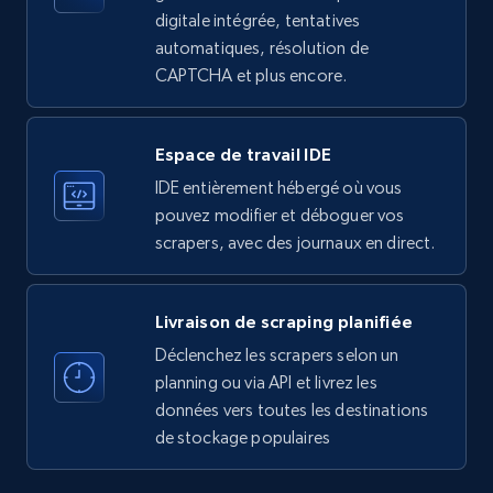
Employees in linkedin, About, Specialties, and
digitale intégrée, tentatives
more.
automatiques, résolution de
CAPTCHA et plus encore.
33.6K+
3.5K+
Essai gratuit
Espace de travail IDE
IDE entièrement hébergé où vous
Instagram - Profiles
pouvez modifier et déboguer vos
Account, Fbid, ID, Followers, Posts count, Is
scrapers, avec des journaux en direct.
business account, Is professional account, Is
verified, and more.
Livraison de scraping planifiée
22.4K+
3.5K+
Essai gratuit
Déclenchez les scrapers selon un
planning ou via API et livrez les
données vers toutes les destinations
de stockage populaires
Instagram - Profiles - Collect profile
information by user name