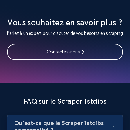
Video length, Likes, Views, and more.
Vous souhaitez en savoir plus ?
8.1K+
716+
Essai gratuit
Parlez à un expert pour discuter de vos besoins en scraping
Youtube - Videos posts - Search videos by
Contactez-nous
keyword and then apply relevant video
filters
URL, Title, Youtuber, Youtuber md5, Video url,
Video length, Likes, Views, and more.
8.1K+
716+
Essai gratuit
FAQ sur le Scraper 1stdibs
Qu'est-ce que le Scraper 1stdibs
Youtube - Videos posts - Collect YouTube
personnalisé ?