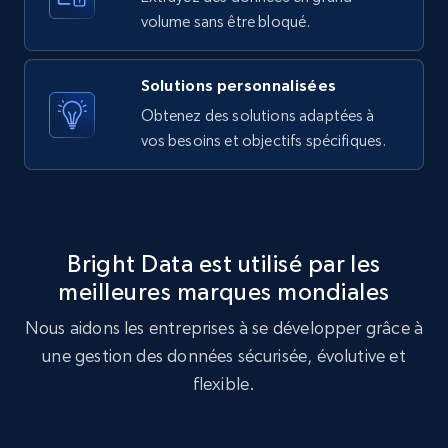
10.4K+
1.2K+
Essai gratuit
volume sans être bloqué.
Solutions personnalisées
X (formerly Twitter) - Posts - Getting x
Obtenez des solutions adaptées à
posts by array of profiles
vos besoins et objectifs spécifiques.
ID, User posted, Name, Description, Date
posted, Photos, URL, Quoted post, and more.
10.4K+
1.2K+
Essai gratuit
Bright Data est utilisé par les
meilleures marques mondiales
Nous aidons les entreprises à se développer grâce à
TikTok - Profiles
une gestion des données sécurisée, évolutive et
Account id, Nickname, Biography, Awg
engagement rate, Comment engagement rate,
flexible.
Like engagement rate, Bio link, Predicted lang,
and more.