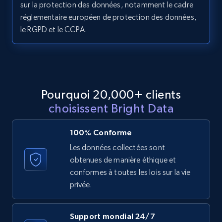
11.3K+
1.5K+
Essai gratuit
sur la protection des données, notamment le cadre
réglementaire européen de protection des données,
le RGPD et le CCPA.
LinkedIn posts - Discover posts by Profile
URL
URL, ID, User id, Use url, Title, Headline, Post
text, Date posted, and more.
Pourquoi 20,000+ clients
choisissent Bright Data
11.3K+
1.5K+
Essai gratuit
100% Conforme
Les données collectées sont
obtenues de manière éthique et
LinkedIn posts - Discover new posts
conformes à toutes les lois sur la vie
company URL
privée.
URL, ID, User id, Use url, Title, Headline, Post
text, Date posted, and more.
Support mondial 24/7