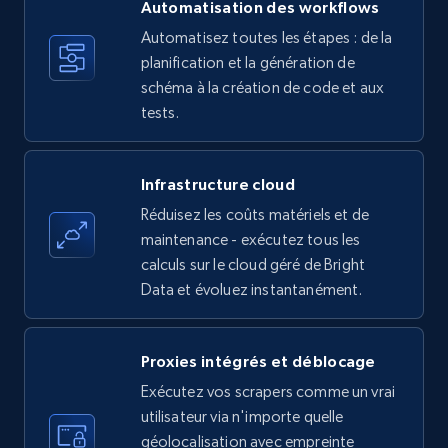
more.
Automatisation des workflows
Automatisez toutes les étapes : de la
35.3K+
planification et la génération de
5.7K+
Essai gratuit
schéma à la création de code et aux
tests.
Amazon products - find products by using
upc numbers
Infrastructure cloud
Title, Seller name, Brand, Description, Initial
Réduisez les coûts matériels et de
price, Currency, Availability, Reviews count, and
maintenance - exécutez tous les
more.
calculs sur le cloud géré de Bright
Data et évoluez instantanément.
35.3K+
5.7K+
Essai gratuit
Proxies intégrés et déblocage
Exécutez vos scrapers comme un vrai
LinkedIn company information
utilisateur via n'importe quelle
ID, Name, Country code, Locations, Followers,
géolocalisation avec empreinte