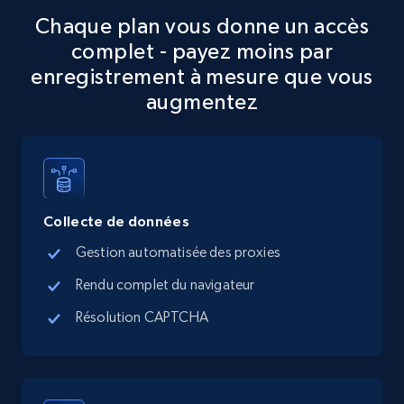
Chaque plan vous donne un accès
Google Maps full information
complet - payez moins par
Place id, URL, Country, Name, Category,
enregistrement à mesure que vous
Address, Description, Business details, and
augmentez
more.
13.3K+
1.7K+
Essai gratuit
Collecte de données
Google Maps full information - discover
Gestion automatisée des proxies
records by location search
Rendu complet du navigateur
Place id, URL, Country, Name, Category,
Address, Description, Business details, and
Résolution CAPTCHA
more.
13.3K+
1.7K+
Essai gratuit