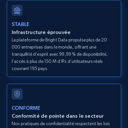
12K+
1.3K+
Essai gratuit
STABLE
Infrastructure éprouvée
LinkedIn posts
La plateforme de Bright Data propulse plus de 20
URL, ID, User id, Use url, Title, Headline, Post
000 entreprises dans le monde, offrant une
text, Date posted, and more.
tranquillité d'esprit avec 99,99 % de disponibilité,
l'accès à plus de 150 M d'IPs d'utilisateurs réels
11.3K+
1.5K+
Essai gratuit
couvrant 195 pays.
LinkedIn posts - Discover user's articles by
URL
URL, ID, User id, Use url, Title, Headline, Post
CONFORME
text, Date posted, and more.
Conformité de pointe dans le secteur
Nos pratiques de confidentialité respectent les lois