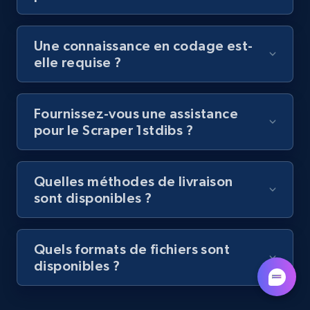
by podcast url
URL, Title, Youtuber, Youtuber md5, Video url,
Une connaissance en codage est-
Video length, Likes, Views, and more.
elle requise ?
8.1K+
716+
Essai gratuit
Fournissez-vous une assistance
pour le Scraper 1stdibs ?
Amazon Reviews
URL, Product name, Product rating, Product
Quelles méthodes de livraison
rating object, Product rating max, Rating,
sont disponibles ?
Author name, Asin, and more.
7.4K+
871+
Essai gratuit
Quels formats de fichiers sont
disponibles ?
TikTok - Posts