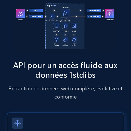
more.
13.2K+
1.6K+
Essai gratuit
Zillow properties listing information
Zpid, City, State, HomeStatus, Address,
IsListingClaimedByCurrentSignedInUser,
API pour un accès fluide aux
IsCurrentSignedInAgentResponsible, Bedrooms,
données 1stdibs
and more.
Extraction de données web complète, évolutive et
12K+
1.3K+
Essai gratuit
conforme
Zillow properties listing information -
Discover by custom filters - location, home