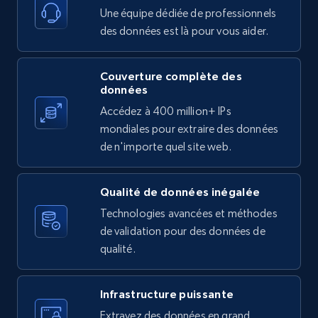
11.3K+
1.5K+
Essai gratuit
Une équipe dédiée de professionnels
des données est là pour vous aider.
Couverture complète des
X (formerly Twitter) - Posts
données
ID, User posted, Name, Description, Date
Accédez à 400 million+ IPs
posted, Photos, URL, Quoted post, and more.
mondiales pour extraire des données
de n'importe quel site web.
10.4K+
1.2K+
Essai gratuit
Qualité de données inégalée
Technologies avancées et méthodes
X (formerly Twitter) - Posts - Collecting
de validation pour des données de
Twitter posts URLs
qualité.
ID, User posted, Name, Description, Date
posted, Photos, URL, Quoted post, and more.
Infrastructure puissante
Extrayez des données en grand