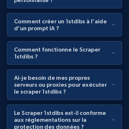
posts by hashtags
URL, Title, Youtuber, Youtuber md5, Video url,
Video length, Likes, Views, and more.
Comment créer un 1stdibs à l'aide
d'un prompt IA ?
8.1K+
716+
Essai gratuit
Comment fonctionne le Scraper
1stdibs ?
Youtube - Videos posts - Discovery records
by Explore page URL
URL, Title, Youtuber, Youtuber md5, Video url,
Ai-je besoin de mes propres
Video length, Likes, Views, and more.
serveurs ou proxies pour exécuter
le scraper 1stdibs ?
8.1K+
716+
Essai gratuit
Le Scraper 1stdibs est-il conforme
aux réglementations sur la
protection des données ?
Youtube - Videos posts - Discovery videos