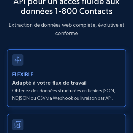
API pour un accès fluide aux
données 1-800 Contacts
Amazon products global dataset - Collects
products by specific category URL
Extraction de données web complète, évolutive et
Title, Seller name, Brand, Description, Initial
conforme
price, Currency, Availability, Reviews count, and
more.
2.1K+
375+
Essai gratuit
FLEXIBLE
Adapté à votre flux de travail
Amazon products global dataset -
Obtenez des données structurées en fichiers JSON,
Collecting products by keyword search
NDJSON ou CSV via Webhook ou livraison par API.
Title, Seller name, Brand, Description, Initial
price, Currency, Availability, Reviews count, and
more.
2.1K+
375+
Essai gratuit