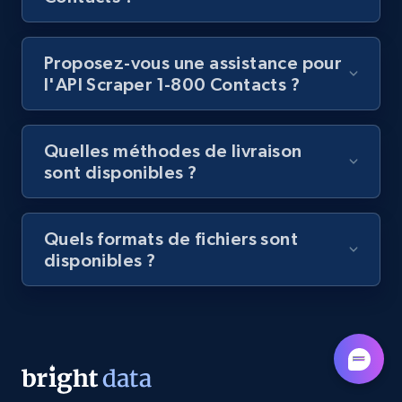
Lazada - Products - Discover products by
category URL or brand URL
URL, Title, Rating, Reviews, Initial price, Final
Proposez-vous une assistance pour
price, Currency, Stock, and more.
l'API Scraper 1-800 Contacts ?
991+
165+
Essai gratuit
Quelles méthodes de livraison
sont disponibles ?
Lazada - Products - Discover products by
seller URL
Quels formats de fichiers sont
disponibles ?
URL, Title, Rating, Reviews, Initial price, Final
price, Currency, Stock, and more.
991+
165+
Essai gratuit