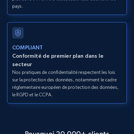
pays.
2.1K+
375+
Essai gratuit
Amazon products global dataset - Collect
COMPLIANT
products from Brands URLs
Conformité de premier plan dans le
Title, Seller name, Brand, Description, Initial
secteur
price, Currency, Availability, Reviews count, and
Nos pratiques de confidentialité respectent les lois
more.
sur la protection des données, notamment le cadre
réglementaire européen de protection des données,
2.1K+
375+
Essai gratuit
le RGPD et le CCPA.
Etsy
URL, Product id, Listing inventory id, Title, Rating,
Pourquoi 20,000+ clients