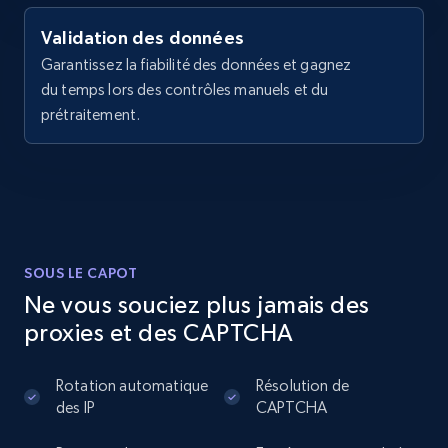
URL, Domain, Country code, Model number,
Sku, Product id, Product name, Manufacturer,
Validation des données
and more.
Garantissez la fiabilité des données et gagnez
du temps lors des contrôles manuels et du
2.1K+
355+
Essai gratuit
prétraitement.
Home Depot US - Discover products by
specified UPC
URL, Domain, Country code, Model number,
SOUS LE CAPOT
Sku, Product id, Product name, Manufacturer,
and more.
Ne vous souciez plus jamais des
proxies et des CAPTCHA
2.1K+
355+
Essai gratuit
Rotation automatique
Résolution de
des IP
CAPTCHA