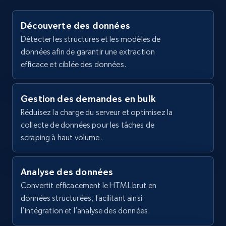
2.1K+
355+
Essai gratuit
Découverte des données
Détecter les structures et les modèles de
données afin de garantir une extraction
efficace et ciblée des données.
Home Depot US - Gather data on products
using specified keywords
Gestion des demandes en bulk
URL, Domain, Country code, Model number,
Sku, Product id, Product name, Manufacturer,
Réduisez la charge du serveur et optimisez la
and more.
collecte de données pour les tâches de
scraping à haut volume.
2.1K+
355+
Essai gratuit
Analyse des données
Convertit efficacement le HTML brut en
données structurées, facilitant ainsi
Home Depot US - Discover products by
l’intégration et l’analyse des données.
specified URL