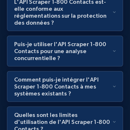
L'API Scraper 1-800 Contacts est-
Lazada - Products
elle conforme aux
URL, Title, Rating, Reviews, Initial price, Final
réglementations sur la protection
price, Currency, Stock, and more.
des données ?
991+
165+
Essai gratuit
Puis-je utiliser l'API Scraper 1-800
Contacts pour une analyse
concurrentielle ?
Lazada - Products - Discover products by
keyword
Comment puis-je intégrer l'API
URL, Title, Rating, Reviews, Initial price, Final
Scraper 1-800 Contacts à mes
price, Currency, Stock, and more.
systèmes existants ?
991+
165+
Essai gratuit
Quelles sont les limites
d'utilisation de l'API Scraper 1-800
Contacts ?