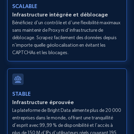
SCALABLE
Infrastructure intégrée et déblocage
Bénéficiez d'un contrôle et d'une flexibilité maximaux
Amazon products global dataset - Collects
sans maintenir de Proxy ni d'infrastructure de
products by best sellers category URL
déblocage. Scrapez facilement des données depuis
Title, Seller name, Brand, Description, Initial
n'importe quelle géolocalisation en évitant les
price, Currency, Availability, Reviews count, and
CAPTCHAs et les blocages.
more.
2.1K+
375+
Essai gratuit
STABLE
Infrastructure éprouvée
Amazon products global dataset - Collect
Amazon products by seller URL
La plateforme de Bright Data alimente plus de 20 000
entreprises dans le monde, offrant une tranquillité
Title, Seller name, Brand, Description, Initial
d'esprit avec 99,99 % de disponibilité et l'accès à
price, Currency, Availability, Reviews count, and
more.
plus de 150 M d'IPs d'utilisateurs réels couvrant 195