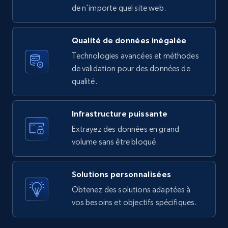
URL, Product id, Listing inventory id, Title, Rating,
de n'importe quel site web.
Reviews count shop, Reviews count item, Initial
price, and more.
Qualité de données inégalée
Technologies avancées et méthodes
1.9K+
323+
Essai gratuit
de validation pour des données de
qualité.
Amazon products search
Infrastructure puissante
Asin, URL, Name, Sponsored, Initial price, Final
Extrayez des données en grand
price, Currency, Sold, and more.
volume sans être bloqué.
1.6K+
181+
Essai gratuit
Solutions personnalisées
Obtenez des solutions adaptées à
vos besoins et objectifs spécifiques.
Target
URL, Product id, Title, Product description,