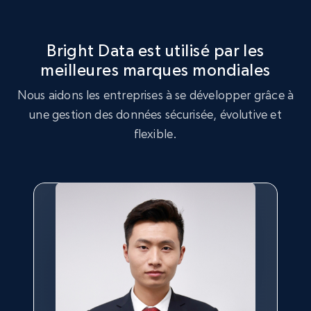
Rating, Reviews count, Initial price, Discount,
and more.
Bright Data est utilisé par les
1.3K+
176+
Essai gratuit
meilleures marques mondiales
Nous aidons les entreprises à se développer grâce à
une gestion des données sécurisée, évolutive et
flexible.
Target - Gather data on products using
specified keywords
URL, Product id, Title, Product description,
Rating, Reviews count, Initial price, Discount,
and more.
1.3K+
176+
Essai gratuit
Target - Discover products by category url