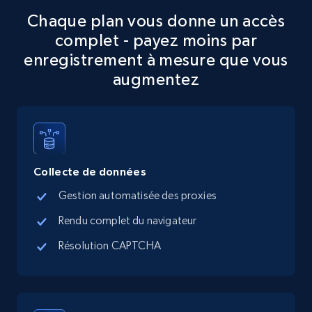
Chaque plan vous donne un accès
5.6K+
876+
Essai gratuit
complet - payez moins par
enregistrement à mesure que vous
augmentez
TikTok Shop
URL, Title, Available, Description, Currency, Initial
price, Final price, Discount percent, and more.
Collecte de données
5.4K+
668+
Essai gratuit
Gestion automatisée des proxies
Rendu complet du navigateur
TikTok Shop - category
Résolution CAPTCHA
URL, Title, Available, Description, Currency, Initial
price, Final price, Discount percent, and more.