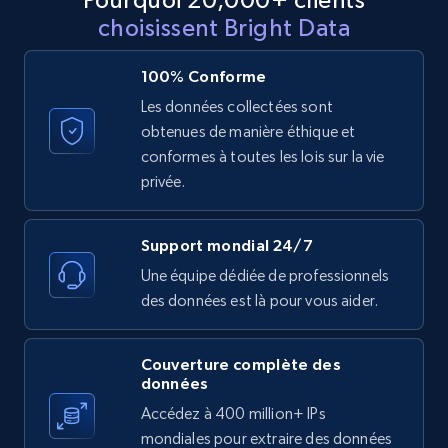
Reviews count shop, Reviews count item, Initial
choisissent Bright Data
price, and more.
100% Conforme
1.9K+
323+
Essai gratuit
Les données collectées sont
obtenues de manière éthique et
conformes à toutes les lois sur la vie
Etsy - Collect data on products using
privée.
specified keywords
URL, Product id, Listing inventory id, Title, Rating,
Support mondial 24/7
Reviews count shop, Reviews count item, Initial
Une équipe dédiée de professionnels
price, and more.
des données est là pour vous aider.
1.9K+
323+
Essai gratuit
Couverture complète des
données
Accédez à 400 million+ IPs
Etsy - Collects data from shop's URL
mondiales pour extraire des données