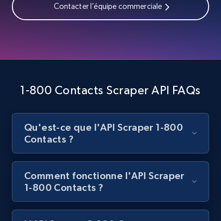
Contacter l’équipe commerciale
Best Buy products
URL, Product id, Title, Images, Final price,
Currency, Discount, Initial price, and more.
1.1K+
149+
Essai gratuit
1-800 Contacts Scraper API FAQs
Best Buy products - Collect data on
Qu'est-ce que l'API Scraper 1-800
products using specified keywords
Contacts ?
URL, Product id, Title, Images, Final price,
Currency, Discount, Initial price, and more.
Comment fonctionne l'API Scraper
1.1K+
149+
Essai gratuit
1-800 Contacts ?