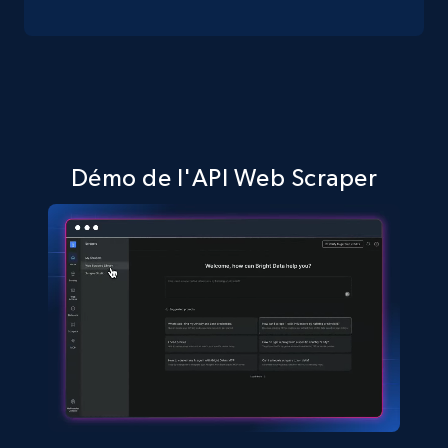
Amazon sellers info
Seller id, URL, Seller name, Description, Detailed
info, Stars, Feedbacks, Return policy, and more.
Démo de l'API Web Scraper
2.5K+
378+
Essai gratuit
eBay
URL, Product id, Title, Seller name, Seller rating,
Seller reviews, Breadcrumbs, Root category, and
more.
2.5K+
359+
Essai gratuit