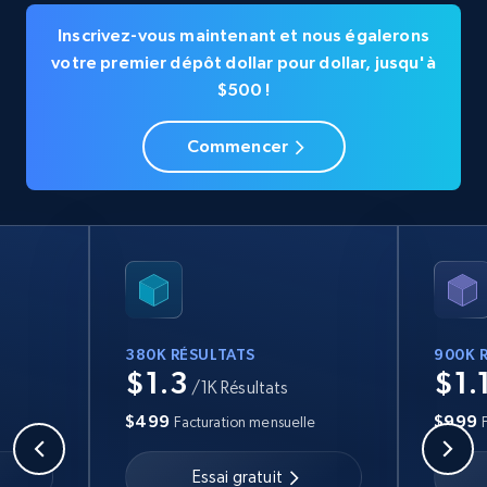
Inscrivez-vous maintenant et nous égalerons
votre premier dépôt dollar pour dollar, jusqu'à
$500 !
Commencer
380K RÉSULTATS
900K 
$1.3
$1.
/1K Résultats
$499
$999
Facturation mensuelle
Essai gratuit