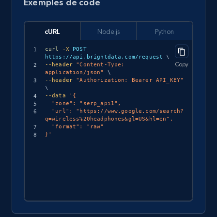
Exemples de code
cURL
Node.js
Python
curl
-X
 POST 
https://api.brightdata.com/request 
\
Copy
--header
"Content-Type: 
application/json"
\
--header
"Authorization: Bearer API_KEY"
\
--data
'{

  "zone": "serp_api1",

  "url": "https://www.google.com/search?
q=wireless%20headphones&gl=US&hl=en",

  "format": "raw"

}'