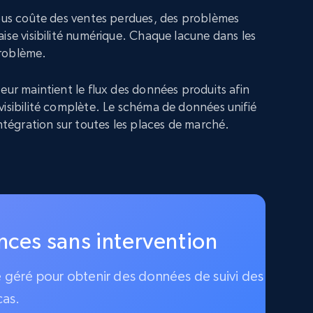
vous coûte des ventes perdues, des problèmes
ise visibilité numérique. Chaque lacune dans les
roblème.
eur maintient le flux des données produits afin
visibilité complète. Le schéma de données unifié
intégration sur toutes les places de marché.
ences sans intervention
ce géré pour obtenir des données de suivi des
cas.