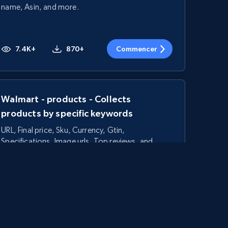
name, Asin, and more.
7.4K+
870+
Commencer
Walmart - products - Collects
products by specific keywords
URL, Final price, Sku, Currency, Gtin,
Specifications, Image urls, Top reviews, and
more.
5.6K+
874+
Commencer