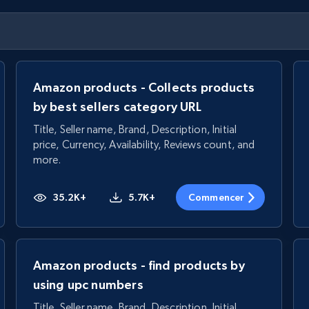
Amazon products - Collects products
by best sellers category URL
Title, Seller name, Brand, Description, Initial
price, Currency, Availability, Reviews count, and
more.
35.2K+
5.7K+
Commencer
Amazon products - find products by
using upc numbers
Title, Seller name, Brand, Description, Initial