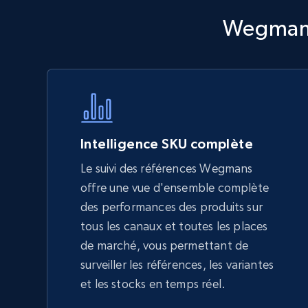
Walmart - products - Discover
Wegmans 
products by using sku numbers
URL, Final price, Sku, Currency, Gtin,
Specifications, Image urls, Top reviews, and
more.
5.6K+
874+
Commencer
Intelligence SKU complète
Le suivi des références Wegmans
offre une vue d'ensemble complète
TikTok Shop - Collect TikTok shop
des performances des produits sur
products by keywords search
tous les canaux et toutes les places
URL, Title, Available, Description, Currency, Initial
de marché, vous permettant de
price, Final price, Discount percent, and more.
surveiller les références, les variantes
et les stocks en temps réel.
5.4K+
667+
Commencer