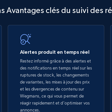
TikTok Shop
Avantages clés du suivi des r
URL, Title, Available, Description, Currency, Initial
price, Final price, Discount percent, and more.
5.4K+
667+
Commencer
Alertes produit en temps réel
Restez informé grâce à des alertes et
des notifications en temps réel sur les
TikTok Shop - discover records by shop
ruptures de stock, les changements
url
de variantes, les mises à jour des prix
URL, Title, Available, Description, Currency, Initial
et les divergences de contenu sur
price, Final price, Discount percent, and more.
Wegmans, ce qui vous permet de
réagir rapidement et d'optimiser vos
5.4K+
667+
Commencer
annonces.