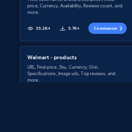
price, Currency, Availability, Reviews count, and
more.
35.2K+
5.7K+
Commencer
Walmart - products
URL, Final price, Sku, Currency, Gtin,
Specifications, Image urls, Top reviews, and
more.
5.6K+
874+
Commencer