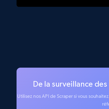
De la surveillance des
Utilisez nos API de Scraper si vous souhaite
réf