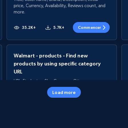
price, Currency, Availability, Reviews count, and
more.
35.2K+
5.7K+
Commencer
Walmart - products - Find new
products by using specific category
URL
URL, Final price, Sku, Currency, Gtin,
Specifications, Image urls, Top reviews, and
Load more
more.
5.6K+
874+
Commencer