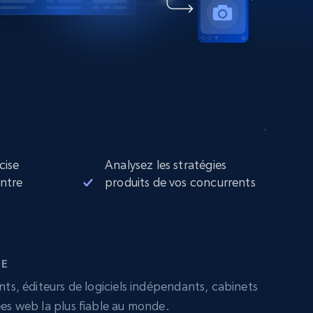
cise
Analysez les stratégies
entre
produits de vos concurrents
DE
nts, éditeurs de logiciels indépendants, cabinets
ées web la plus fiable au monde.