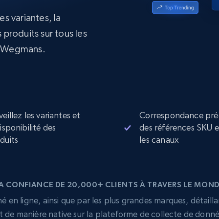
collected
es variantes, la
Commence à
Proxys de
à
partir de
datacenter
 produits sur tous les
$0.9/IP
B
s Wegmans.
à
Proxys de ISP
nant
Plus de 700 000 proxys résidentiels
statiques entièrement conformes
e
veillez les variantes et
Correspondance pré
disponibilité des
des références SKU 
duits
les canaux
A CONFIANCE DE 20,000+ CLIENTS À TRAVERS LE MON
 en ligne, ainsi que par les plus grandes marques, détailla
t de manière native sur la plateforme de collecte de donn