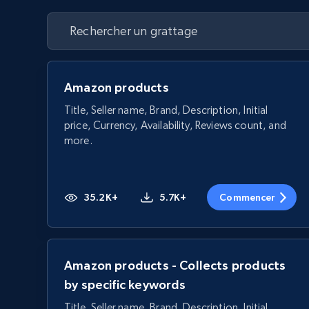
Amazon products
Title, Seller name, Brand, Description, Initial
price, Currency, Availability, Reviews count, and
more.
35.2K+
5.7K+
Commencer
Amazon products - Collects products
by specific keywords
Title, Seller name, Brand, Description, Initial