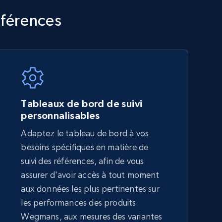
TikTok Shop - category
éférences
URL, Title, Available, Description, Currency, Initial
price, Final price, Discount percent, and more.
5.4K+
667+
Commencer
Tableaux de bord de suivi
personnalisables
Adaptez le tableau de bord à vos
Amazon sellers info
besoins spécifiques en matière de
Seller id, URL, Seller name, Description, Detailed
suivi des références, afin de vous
info, Stars, Feedbacks, Return policy, and more.
assurer d'avoir accès à tout moment
aux données les plus pertinentes sur
les performances des produits
2.5K+
378+
Commencer
Wegmans, aux mesures des variantes