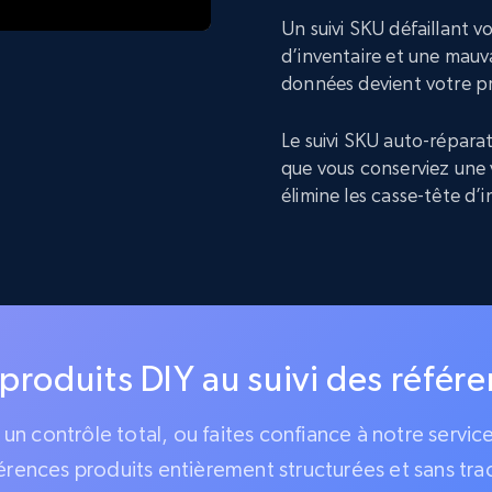
Un suivi SKU défaillant 
d’inventaire et une mauva
données devient votre p
Le suivi SKU auto-réparat
que vous conserviez une 
élimine les casse-tête d’
 produits DIY au suivi des référ
z un contrôle total, ou faites confiance à notre servi
érences produits entièrement structurées et sans tra