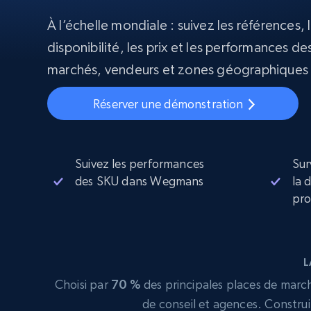
À l’échelle mondiale : suivez les références, l
Proxys
Commence 
résidentiels
partir de
disponibilité, les prix et les performances des
INFRASTRUCTURE PROXY
$5
$2.5/G
50% OFF
marchés, vendeurs et zones géographique
Commence 
Proxys résidentiels
50% OFF
Proxys de ISP
partir de
400M+ adresses IP mondiales prove
$1.3/IP
Réserver une démonstration
d’appareils pair réels
Proxys de datacenter
Proxys fiables et à haut débit pour un
extraction de données efficace
Suivez les performances
Sur
des SKU dans Wegmans
la 
pro
L
Choisi par
70 %
des principales places de marché
de conseil et agences. Construi