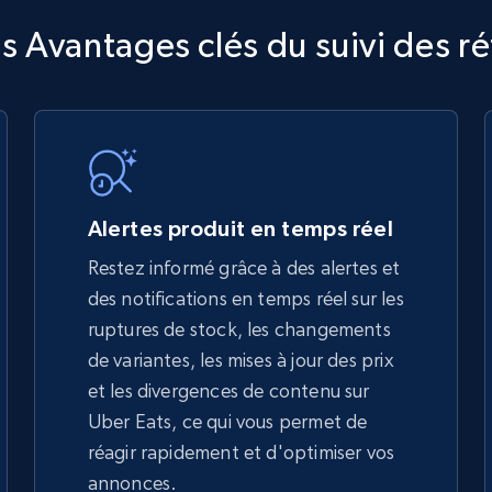
TikTok Shop
s Avantages clés du suivi des r
URL, Title, Available, Description, Currency, Initial
price, Final price, Discount percent, and more.
5.4K+
668+
Commencer
Alertes produit en temps réel
Restez informé grâce à des alertes et
des notifications en temps réel sur les
TikTok Shop - discover records by shop
ruptures de stock, les changements
url
de variantes, les mises à jour des prix
URL, Title, Available, Description, Currency, Initial
et les divergences de contenu sur
price, Final price, Discount percent, and more.
Uber Eats, ce qui vous permet de
réagir rapidement et d'optimiser vos
5.4K+
668+
Commencer
annonces.