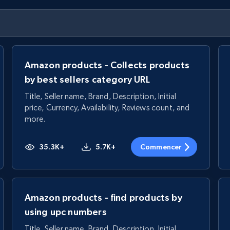
Amazon products - Collects products
by best sellers category URL
Title, Seller name, Brand, Description, Initial
price, Currency, Availability, Reviews count, and
more.
35.3K+
5.7K+
Commencer
Amazon products - find products by
using upc numbers
Title, Seller name, Brand, Description, Initial