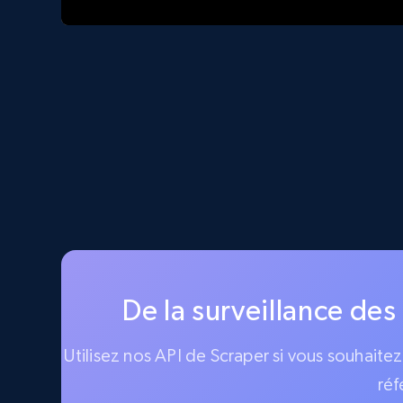
De la surveillance des
Utilisez nos API de Scraper si vous souhaite
réf