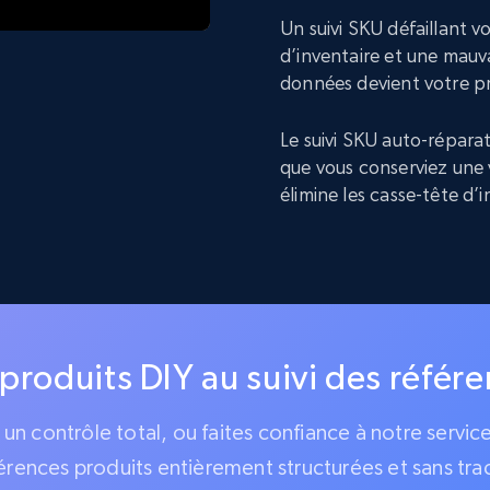
Un suivi SKU défaillant 
d’inventaire et une mauva
données devient votre p
Le suivi SKU auto-réparat
que vous conserviez une 
élimine les casse-tête d’
 produits DIY au suivi des référ
z un contrôle total, ou faites confiance à notre servi
érences produits entièrement structurées et sans tra