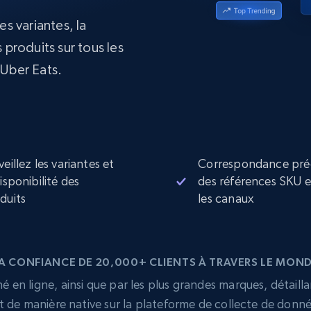
collected
es variantes, la
Commence à
Proxys de
à
partir de
datacenter
 produits sur tous les
$0.9/IP
B
Uber Eats.
à
Proxys de ISP
nant
Plus de 700 000 proxys résidentiels
statiques entièrement conformes
e
veillez les variantes et
Correspondance pré
disponibilité des
des références SKU 
duits
les canaux
A CONFIANCE DE 20,000+ CLIENTS À TRAVERS LE MON
 en ligne, ainsi que par les plus grandes marques, détailla
t de manière native sur la plateforme de collecte de donn