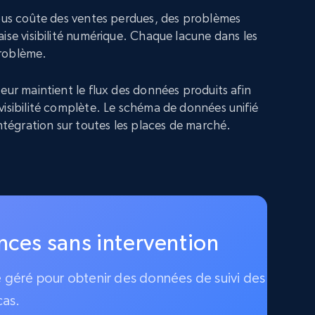
vous coûte des ventes perdues, des problèmes
ise visibilité numérique. Chaque lacune dans les
roblème.
eur maintient le flux des données produits afin
visibilité complète. Le schéma de données unifié
intégration sur toutes les places de marché.
ences sans intervention
ce géré pour obtenir des données de suivi des
cas.