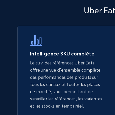
Walmart - products - Discover
Uber Eat
products by using sku numbers
URL, Final price, Sku, Currency, Gtin,
Specifications, Image urls, Top reviews, and
more.
5.6K+
875+
Commencer
Intelligence SKU complète
Le suivi des références Uber Eats
offre une vue d'ensemble complète
TikTok Shop - Collect TikTok shop
des performances des produits sur
products by keywords search
tous les canaux et toutes les places
URL, Title, Available, Description, Currency, Initial
de marché, vous permettant de
price, Final price, Discount percent, and more.
surveiller les références, les variantes
et les stocks en temps réel.
5.4K+
668+
Commencer