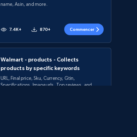
name, Asin, and more.
7.4K+
870+
Commencer
Walmart - products - Collects
products by specific keywords
URL, Final price, Sku, Currency, Gtin,
Specifications, Image urls, Top reviews, and
more.
5.6K+
875+
Commencer