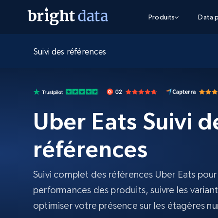
Produits
Data p
Suivi des références
API D’ACCÈS WEB
ENTRAÎNEMENT MULTIMODAL
API D’ACCÈS WEB
OUTILS
Web Unlocker API
Données Vidéo et Audio
Commence 
Web Unlocker API
partir de
Dites adieu aux blocages et aux CA
Entraînez-vous sur plus de données,
FREE TIER
$1/1k req
avec une API unique
moins de blocages
Intégrations
Commence 
Discover API
Flux Vidéo – prêts pour VLA
FREE
Uber Eats Suivi d
API d’exploration
partir de
Extension de navigateur
Always live web discovery for agents
Obtenez des vidéos web continues e
$1/1k req
ciblées pour entraîner des politiques
robots humanoïdes
SERP API
État du réseau
Commence 
SERP API
références
Scraping rapide et facile sur les mote
partir de
Forfaits de Données
FREE TIER
$1/1k req
de recherche à la demande
Obtenez des jeux de données prêts 
Google
Bing
DuckDuckGo
Yande
les LLM pour chaque secteur
Commence 
Suivi complet des références Uber Eats pour s
Scraping Browser
partir de
Scraping Browser
$5/GB
Navigateurs de scraping évolués av
performances des produits, suivre les variant
déblocage et hébergement intégrés
optimiser votre présence sur les étagères n
INFRASTRUCTURE PROXY