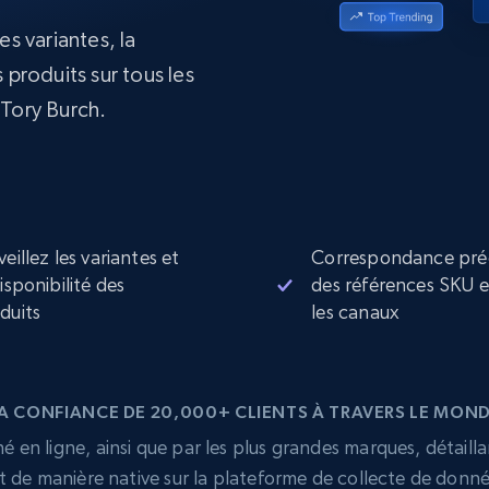
collected
es variantes, la
Commence à
Proxys de
à
partir de
datacenter
 produits sur tous les
$0.9/IP
B
Tory Burch.
à
Proxys de ISP
nant
Plus de 700 000 proxys résidentiels
statiques entièrement conformes
e
veillez les variantes et
Correspondance pré
disponibilité des
des références SKU 
duits
les canaux
A CONFIANCE DE 20,000+ CLIENTS À TRAVERS LE MON
 en ligne, ainsi que par les plus grandes marques, détailla
t de manière native sur la plateforme de collecte de donn