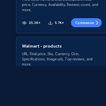
price, Currency, Availability, Reviews count, and
more.
35.3K+
5.7K+
Commencer
Walmart - products
URL, Final price, Sku, Currency, Gtin,
Specifications, Image urls, Top reviews, and
more.
5.6K+
876+
Commencer