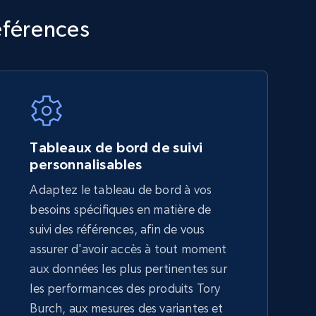
TikTok Shop - category
éférences
URL, Title, Available, Description, Currency, Initial
price, Final price, Discount percent, and more.
5.4K+
668+
Commencer
Tableaux de bord de suivi
personnalisables
Adaptez le tableau de bord à vos
Amazon sellers info
besoins spécifiques en matière de
Seller id, URL, Seller name, Description, Detailed
suivi des références, afin de vous
info, Stars, Feedbacks, Return policy, and more.
assurer d'avoir accès à tout moment
aux données les plus pertinentes sur
les performances des produits Tory
2.5K+
378+
Commencer
Burch, aux mesures des variantes et