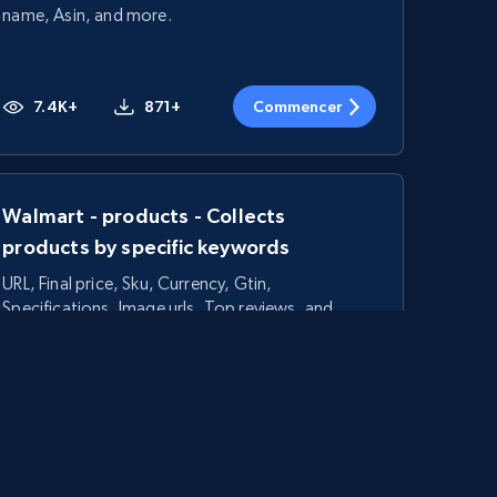
name, Asin, and more.
7.4K+
871+
Commencer
Walmart - products - Collects
products by specific keywords
URL, Final price, Sku, Currency, Gtin,
Specifications, Image urls, Top reviews, and
more.
5.6K+
876+
Commencer