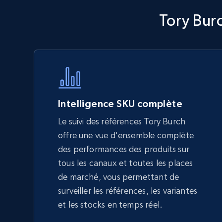
Walmart - products - Discover
Tory Bur
products by using sku numbers
URL, Final price, Sku, Currency, Gtin,
Specifications, Image urls, Top reviews, and
more.
5.6K+
876+
Commencer
Intelligence SKU complète
Le suivi des références Tory Burch
offre une vue d'ensemble complète
TikTok Shop - Collect TikTok shop
des performances des produits sur
products by keywords search
tous les canaux et toutes les places
URL, Title, Available, Description, Currency, Initial
de marché, vous permettant de
price, Final price, Discount percent, and more.
surveiller les références, les variantes
et les stocks en temps réel.
5.4K+
668+
Commencer