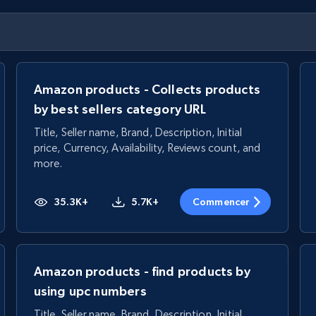
Amazon products - Collects products
by best sellers category URL
Title, Seller name, Brand, Description, Initial
price, Currency, Availability, Reviews count, and
more.
35.3K+
5.7K+
Commencer
Amazon products - find products by
using upc numbers
Title, Seller name, Brand, Description, Initial