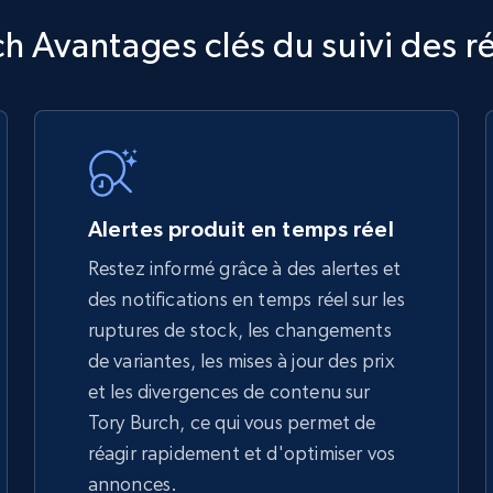
TikTok Shop
ch Avantages clés du suivi des r
URL, Title, Available, Description, Currency, Initial
price, Final price, Discount percent, and more.
5.4K+
668+
Commencer
Alertes produit en temps réel
Restez informé grâce à des alertes et
des notifications en temps réel sur les
TikTok Shop - discover records by shop
ruptures de stock, les changements
url
de variantes, les mises à jour des prix
URL, Title, Available, Description, Currency, Initial
et les divergences de contenu sur
price, Final price, Discount percent, and more.
Tory Burch, ce qui vous permet de
réagir rapidement et d'optimiser vos
5.4K+
668+
Commencer
annonces.