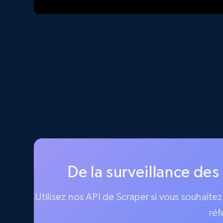
De la surveillance des
Utilisez nos API de Scraper si vous souhaite
réf