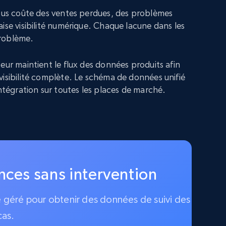
vous coûte des ventes perdues, des problèmes
ise visibilité numérique. Chaque lacune dans les
roblème.
eur maintient le flux des données produits afin
visibilité complète. Le schéma de données unifié
intégration sur toutes les places de marché.
ences sans intervention
ce géré pour obtenir des données de suivi des
cas.