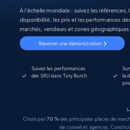
À l’échelle mondiale : suivez les références, l
Proxys
Commence 
résidentiels
partir de
disponibilité, les prix et les performances des
INFRASTRUCTURE PROXY
$5
$2.5/G
50% OFF
marchés, vendeurs et zones géographiques 
Commence 
Proxys résidentiels
50% OFF
Proxys de ISP
partir de
400M+ adresses IP mondiales prove
$1.3/IP
Réserver une démonstration
d’appareils pair réels
Proxys de datacenter
Proxys fiables et à haut débit pour un
extraction de données efficace
Suivez les performances
Sur
des SKU dans Tory Burch
la 
pro
L
Choisi par
70 %
des principales places de marché
de conseil et agences. Construi