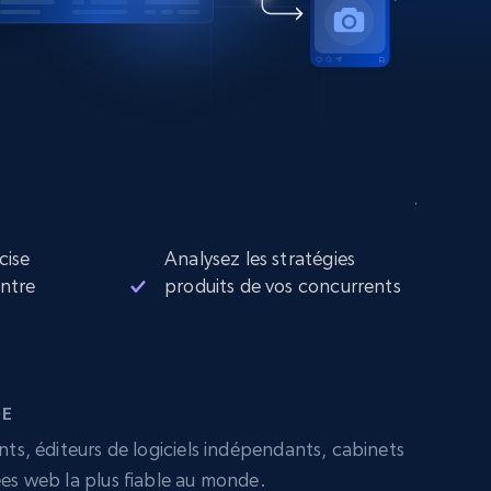
cise
Analysez les stratégies
entre
produits de vos concurrents
DE
nts, éditeurs de logiciels indépendants, cabinets
ées web la plus fiable au monde.