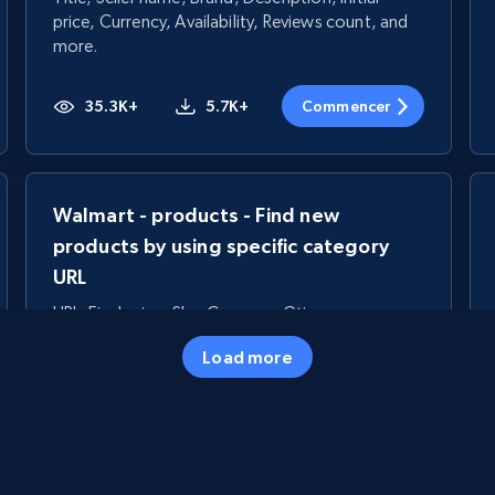
price, Currency, Availability, Reviews count, and
more.
35.3K+
5.7K+
Commencer
Walmart - products - Find new
products by using specific category
URL
URL, Final price, Sku, Currency, Gtin,
Specifications, Image urls, Top reviews, and
Load more
more.
5.6K+
876+
Commencer