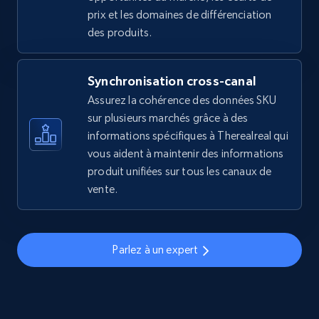
2.5K+
359+
Commencer
prix et les domaines de différenciation
des produits.
eBay - Gather data on products using
Synchronisation cross-canal
specified keywords
Assurez la cohérence des données SKU
URL, Product id, Title, Seller name, Seller rating,
sur plusieurs marchés grâce à des
Seller reviews, Breadcrumbs, Root category, and
informations spécifiques à Therealreal qui
more.
vous aident à maintenir des informations
produit unifiées sur tous les canaux de
2.5K+
359+
Commencer
vente.
Parlez à un expert
eBay - Collect products from shops on eBay
URL, Product id, Title, Seller name, Seller rating,
Seller reviews, Breadcrumbs, Root category, and
more.