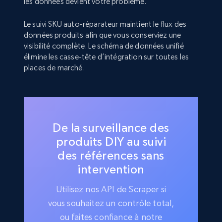
les données devient votre problème.
Le suivi SKU auto-réparateur maintient le flux des
données produits afin que vous conserviez une
visibilité complète. Le schéma de données unifié
élimine les casse-tête d’intégration sur toutes les
places de marché.
De la surveillance des
produits DIY au suivi
des références sans
intervention
Utilisez nos API de Scraper si
vous souhaitez un contrôle total,
ou faites confiance à notre