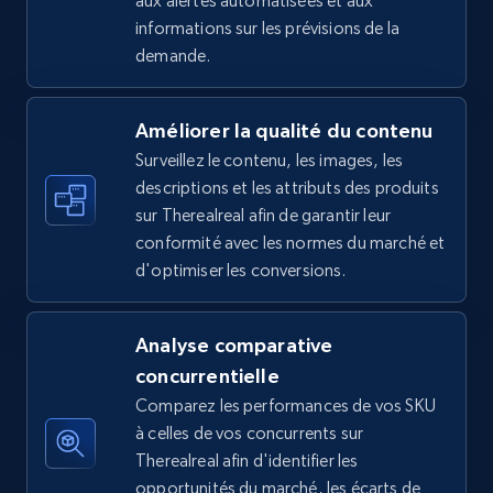
aux alertes automatisées et aux
informations sur les prévisions de la
5.4K+
668+
Commencer
demande.
Améliorer la qualité du contenu
Amazon sellers info
Surveillez le contenu, les images, les
Seller id, URL, Seller name, Description, Detailed
descriptions et les attributs des produits
info, Stars, Feedbacks, Return policy, and more.
sur Therealreal afin de garantir leur
conformité avec les normes du marché et
2.5K+
378+
Commencer
d'optimiser les conversions.
Analyse comparative
eBay
concurrentielle
URL, Product id, Title, Seller name, Seller rating,
Comparez les performances de vos SKU
Seller reviews, Breadcrumbs, Root category, and
à celles de vos concurrents sur
more.
Therealreal afin d'identifier les
opportunités du marché, les écarts de