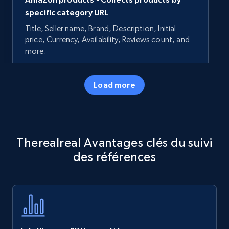
specific category URL
Title, Seller name, Brand, Description, Initial
price, Currency, Availability, Reviews count, and
more.
35.3K+
5.7K+
Commencer
Load more
Amazon products - Collects products by
Therealreal Avantages clés du suivi
specific keywords
des références
Title, Seller name, Brand, Description, Initial
price, Currency, Availability, Reviews count, and
more.
35.3K+
5.7K+
Commencer