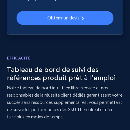
Home Depot US - Discovery products by
specific category URL
Obtenir un devis
URL, Domain, Country code, Model number,
Sku, Product id, Product name, Manufacturer,
and more.
2.1K+
355+
Commencer
EFFICACITÉ
Tableau de bord de suivi des
références produit prêt à l'emploi
Amazon products global dataset
Notre tableau de bord intuitif en libre-service et nos
Title, Seller name, Brand, Description, Initial
responsables de la réussite client dédiés garantissent votre
price, Currency, Availability, Reviews count, and
succès sans ressources supplémentaires, vous permettant
more.
de suivre les performances des SKU Therealreal et d’en
faire plus en moins de temps.
2.1K+
375+
Commencer