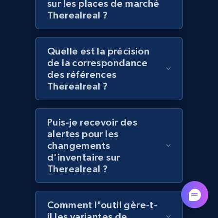
sur les places de marché
Therealreal ?
Lazada - Products - Discover products by
category URL or brand URL
URL, Title, Rating, Reviews, Initial price, Final
Quelle est la précision
price, Currency, Stock, and more.
de la correspondance
des références
991+
165+
Commencer
Therealreal ?
Puis-je recevoir des
Lazada - Products - Discover products by
alertes pour les
seller URL
changements
d'inventaire sur
URL, Title, Rating, Reviews, Initial price, Final
Therealreal ?
price, Currency, Stock, and more.
991+
165+
Commencer
Comment l'outil gère-t-
il les variantes de