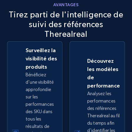
AVANTAGES
2.5K+
359+
Commencer
Tirez parti de l'intelligence de
suivi des références
Therealreal
eBay - Collect records by category
URL, Product id, Title, Seller name, Seller rating,
Surveillez la
Seller reviews, Breadcrumbs, Root category, and
visibilité des
Découvrez
more.
produits
les modèles
Bénéficiez
de
2.5K+
359+
Commencer
d'une visibilité
performance
approfondie
Analysez les
sur les
performances
performances
Google Shopping
des références
des SKU dans
Therealreal au fil
URL, Product id, Title, Product description,
tous les
Rating, Reviews count, Images, Variations, and
du temps afin
résultats de
more.
d'identifier les