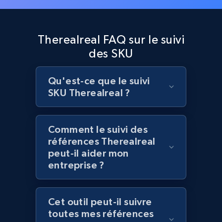
Lazada - Products
Therealreal FAQ sur le suivi
URL, Title, Rating, Reviews, Initial price, Final
des SKU
price, Currency, Stock, and more.
991+
165+
Commencer
Qu'est-ce que le suivi
SKU Therealreal ?
Lazada - Products - Discover products by
Comment le suivi des
keyword
références Therealreal
peut-il aider mon
URL, Title, Rating, Reviews, Initial price, Final
entreprise ?
price, Currency, Stock, and more.
991+
165+
Commencer
Cet outil peut-il suivre
toutes mes références