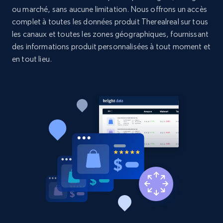
Etsy - Collects data from shop's URL
ou marché, sans aucune limitation. Nous offrons un accès
complet à toutes les données produit Therealreal sur tous
URL, Product id, Listing inventory id, Title, Rating,
Reviews count shop, Reviews count item, Initial
les canaux et toutes les zones géographiques, fournissant
price, and more.
des informations produit personnalisées à tout moment et
en tout lieu.
1.9K+
323+
Commencer
Amazon products search
Asin, URL, Name, Sponsored, Initial price, Final
price, Currency, Sold, and more.
1.6K+
181+
Commencer
Target