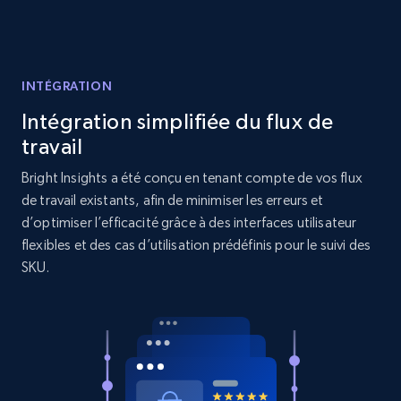
URL, Product id, Title, Product description,
Rating, Reviews count, Initial price, Discount,
and more.
INTÉGRATION
1.3K+
176+
Commencer
Intégration simplifiée du flux de
travail
Bright Insights a été conçu en tenant compte de vos flux
de travail existants, afin de minimiser les erreurs et
Target - Gather data on products using
d’optimiser l’efficacité grâce à des interfaces utilisateur
specified keywords
flexibles et des cas d’utilisation prédéfinis pour le suivi des
URL, Product id, Title, Product description,
SKU.
Rating, Reviews count, Initial price, Discount,
and more.
1.3K+
176+
Commencer