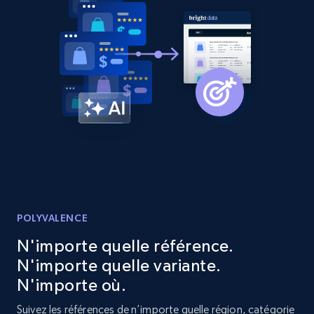
URL, Product id, Listing inventory id, Title, Rating,
Reviews count shop, Reviews count item, Initial
price, and more.
1.9K+
323+
Commencer
Etsy - Collect data on products using
specified keywords
URL, Product id, Listing inventory id, Title, Rating,
Reviews count shop, Reviews count item, Initial
price, and more.
POLYVALENCE
N'importe quelle référence.
1.9K+
323+
Commencer
N'importe quelle variante.
N'importe où.
Suivez les références de n’importe quelle région, catégorie