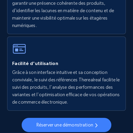
garantir une présence cohérente des produits,
5.6K+
877+
Commencer
d'identifier les lacunes en matière de contenu et de
maintenir une visibilité optimale sur les étagères
numériques.
Walmart - products - Collects products by
specific keywords
URL, Final price, Sku, Currency, Gtin,
Specifications, Image urls, Top reviews, and
Facilité d'utilisation
more.
Grâce à son interface intuitive et sa conception
conviviale, le suivi des références Therealreal facilite le
5.6K+
877+
Commencer
suivi des produits, l'analyse des performances des
variantes et l'optimisation efficace de vos opérations
de commerce électronique.
Walmart - products - Discover products by
using sku numbers
Réserver une démonstration
URL, Final price, Sku, Currency, Gtin,
Specifications, Image urls, Top reviews, and