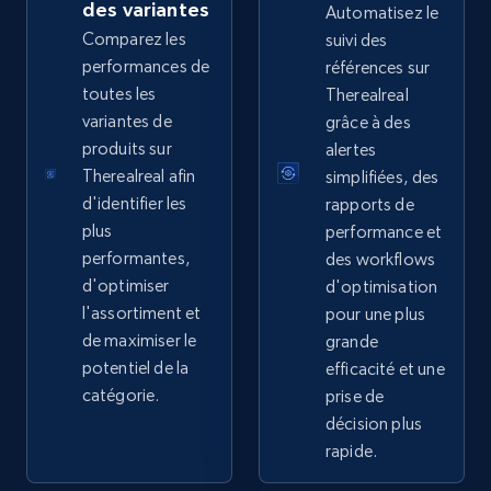
Sku, Product id, Product name, Manufacturer,
des variantes
Automatisez le
and more.
Comparez les
suivi des
performances de
références sur
2.1K+
355+
Commencer
toutes les
Therealreal
variantes de
grâce à des
produits sur
alertes
Therealreal afin
simplifiées, des
Home Depot US - Gather data on products
d'identifier les
rapports de
using specified keywords
plus
performance et
URL, Domain, Country code, Model number,
performantes,
des workflows
Sku, Product id, Product name, Manufacturer,
d'optimiser
d'optimisation
and more.
l'assortiment et
pour une plus
de maximiser le
grande
2.1K+
355+
Commencer
potentiel de la
efficacité et une
catégorie.
prise de
décision plus
rapide.
Home Depot US - Discover products by