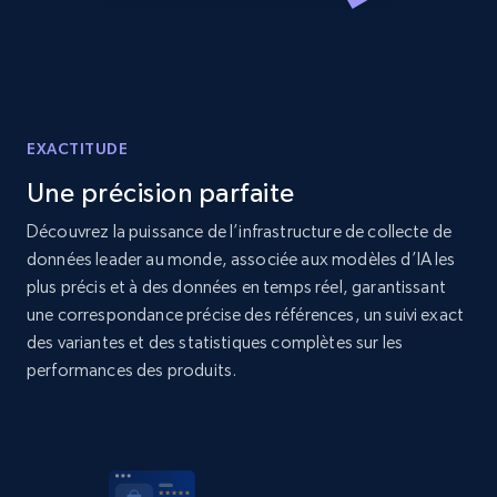
price, Currency, Availability, Reviews count, and
more.
2.1K+
375+
Commencer
EXACTITUDE
Une précision parfaite
Amazon products global dataset - Collect
products from Brands URLs
Découvrez la puissance de l’infrastructure de collecte de
données leader au monde, associée aux modèles d’IA les
Title, Seller name, Brand, Description, Initial
price, Currency, Availability, Reviews count, and
plus précis et à des données en temps réel, garantissant
more.
une correspondance précise des références, un suivi exact
des variantes et des statistiques complètes sur les
performances des produits.
2.1K+
375+
Commencer
Etsy