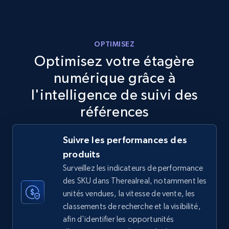
more.
5.6K+
877+
Commencer
OPTIMISEZ
Optimisez votre étagère
numérique grâce à
TikTok Shop
l'intelligence de suivi des
URL, Title, Available, Description, Currency, Initial
références
price, Final price, Discount percent, and more.
Suivre les performances des
5.4K+
668+
Commencer
produits
Surveillez les indicateurs de performance
des SKU dans Therealreal, notamment les
TikTok Shop - category
unités vendues, la vitesse de vente, les
classements de recherche et la visibilité,
URL, Title, Available, Description, Currency, Initial
afin d'identifier les opportunités
price, Final price, Discount percent, and more.