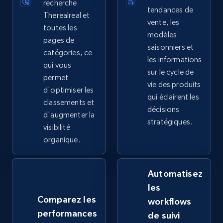
recherche
tendances de
Therealreal et
vente, les
2.4K+
202+
Commencer
toutes les
modèles
pages de
saisonniers et
catégories, ce
les informations
qui vous
Google Shopping - collects products from
sur le cycle de
permet
web using keywords
vie des produits
d'optimiser les
qui éclairent les
URL, Product id, Title, Product description,
classements et
décisions
Rating, Reviews count, Images, Variations, and
d'augmenter la
more.
stratégiques.
visibilité
organique.
2.4K+
202+
Commencer
Automatisez
les
Home Depot US
Comparez les
workflows
URL, Domain, Country code, Model number,
performances
de suivi