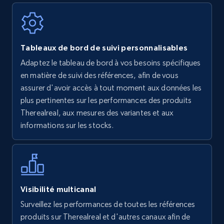
Walmart - products
Tableaux de bord de suivi personnalisables
URL, Final price, Sku, Currency, Gtin,
Adaptez le tableau de bord à vos besoins spécifiques
Specifications, Image urls, Top reviews, and
en matière de suivi des références, afin de vous
more.
assurer d'avoir accès à tout moment aux données les
plus pertinentes sur les performances des produits
5.6K+
877+
Commencer
Therealreal, aux mesures des variantes et aux
informations sur les stocks.
Walmart - products - Find new products by
using specific category URL
URL, Final price, Sku, Currency, Gtin,
Visibilité multicanal
Specifications, Image urls, Top reviews, and
Surveillez les performances de toutes les références
more.
produits sur Therealreal et d'autres canaux afin de