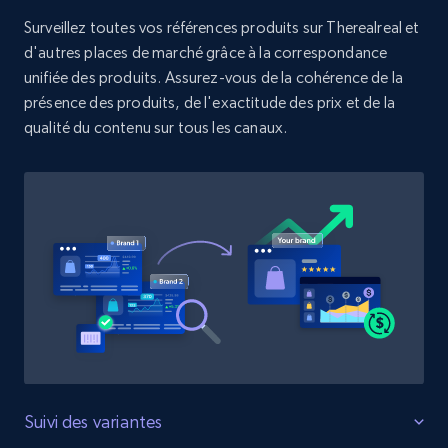
Surveillez toutes vos références produits sur Therealreal et
d'autres places de marché grâce à la correspondance
Zara - Products
unifiée des produits. Assurez-vous de la cohérence de la
Category id, Product id, Product name, Price,
présence des produits, de l'exactitude des prix et de la
Currency, Colour code, Colour, Description, and
qualité du contenu sur tous les canaux.
more.
1.2K+
208+
Commencer
Zara - Products - discovery by category url
Category id, Product id, Product name, Price,
Currency, Colour code, Colour, Description, and
more.
1.2K+
208+
Commencer
Suivi des variantes