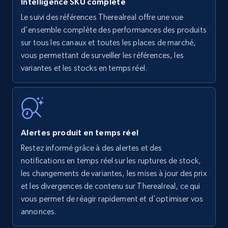
Intelligence SKU complète
Le suivi des références Therealreal offre une vue
Amazon products - find products by using
d'ensemble complète des performances des produits
upc numbers
sur tous les canaux et toutes les places de marché,
vous permettant de surveiller les références, les
Title, Seller name, Brand, Description, Initial
variantes et les stocks en temps réel.
price, Currency, Availability, Reviews count, and
more.
35.3K+
5.7K+
Commencer
Alertes produit en temps réel
Restez informé grâce à des alertes et des
Amazon Reviews
notifications en temps réel sur les ruptures de stock,
URL, Product name, Product rating, Product
les changements de variantes, les mises à jour des prix
rating object, Product rating max, Rating,
et les divergences de contenu sur Therealreal, ce qui
Author name, Asin, and more.
vous permet de réagir rapidement et d'optimiser vos
annonces.
7.4K+
872+
Commencer