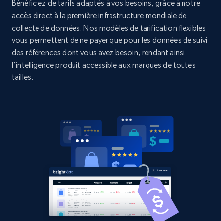
Bénéficiez de tarifs adaptés à vos besoins, grâce à notre
2.1K+
375+
Commencer
accès direct à la première infrastructure mondiale de
collecte de données. Nos modèles de tarification flexibles
vous permettent de ne payer que pour les données de suivi
des références dont vous avez besoin, rendant ainsi
Amazon products global dataset - Collects
l’intelligence produit accessible aux marques de toutes
products by best sellers category URL
tailles.
Title, Seller name, Brand, Description, Initial
price, Currency, Availability, Reviews count, and
more.
2.1K+
375+
Commencer
Amazon products global dataset - Collect
Amazon products by seller URL
Title, Seller name, Brand, Description, Initial