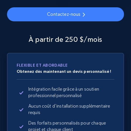
specified URL
URL, Domain, Country code, Model number,
Contactez-nous
Sku, Product id, Product name, Manufacturer,
and more.
À partir de 250 $/mois
2.1K+
355+
Commencer
FLEXIBLE ET ABORDABLE
Home Depot US - Discover products by
Obtenez dès maintenant un devis personnalisé !
specified UPC
URL, Domain, Country code, Model number,
Intégration facile grâce à un soutien
Sku, Product id, Product name, Manufacturer,
professionnel personnalisé
and more.
Aucun coût d'installation supplémentaire
requis
2.1K+
355+
Commencer
Des forfaits personnalisés pour chaque
projet et chaque client