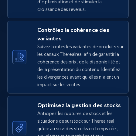
d'optimisation et de stimuler la
croissance des revenus.
5.4K+
668+
Commencer
Contrôlez la cohérence des
variantes
TikTok Shop - Collect TikTok shop products
Suivez toutes les variantes de produits sur
by keywords search
les canaux Therealreal afin de garantir la
URL, Title, Available, Description, Currency, Initial
cohérence des prix, de la disponibilité et
price, Final price, Discount percent, and more.
de la présentation du contenu. Identifiez
les divergences avant qu'elles n'aient un
5.4K+
668+
Commencer
impact sur les ventes.
Optimisez la gestion des stocks
TikTok Shop - discover records by shop url
Anticipez les ruptures de stock et les
URL, Title, Available, Description, Currency, Initial
situations de surstock sur Therealreal
price, Final price, Discount percent, and more.
grâce au suivi des stocks en temps réel,