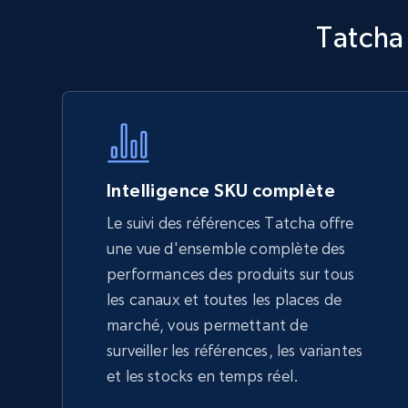
Walmart - products - Discover
Tatcha
products by using sku numbers
URL, Final price, Sku, Currency, Gtin,
Specifications, Image urls, Top reviews, and
more.
5.6K+
877+
Commencer
Intelligence SKU complète
Le suivi des références Tatcha offre
une vue d'ensemble complète des
TikTok Shop - Collect TikTok shop
performances des produits sur tous
products by keywords search
les canaux et toutes les places de
URL, Title, Available, Description, Currency, Initial
marché, vous permettant de
price, Final price, Discount percent, and more.
surveiller les références, les variantes
et les stocks en temps réel.
5.4K+
668+
Commencer