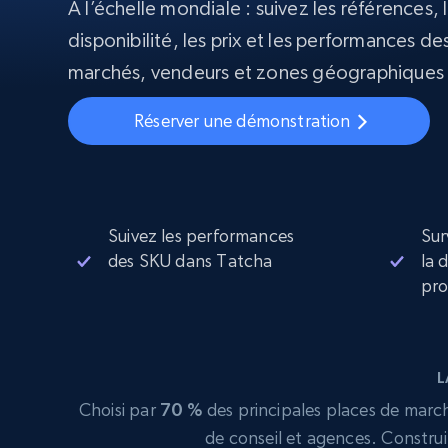
À l’échelle mondiale : suivez les références, l
disponibilité, les prix et les performances des
Proxys
Commence 
résidentiels
partir de
INFRASTRUCTURE PROXY
marchés, vendeurs et zones géographiques
$5
$2.5/G
50% OFF
Commence 
Réserver une démonstration
Proxys résidentiels
50% OFF
Proxys de ISP
partir de
400M+ adresses IP mondiales prove
$1.3/IP
d’appareils pair réels
Proxys de datacenter
Proxys fiables et à haut débit pour un
extraction de données efficace
Suivez les performances
Sur
des SKU dans Tatcha
la 
pro
L
Choisi par
70 %
des principales places de marché
de conseil et agences. Construi