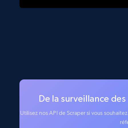
De la surveillance des
Utilisez nos API de Scraper si vous souhaite
réf