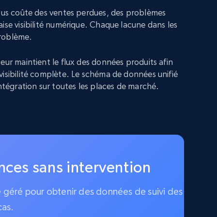
vous coûte des ventes perdues, des problèmes
ise visibilité numérique. Chaque lacune dans les
roblème.
eur maintient le flux des données produits afin
visibilité complète. Le schéma de données unifié
intégration sur toutes les places de marché.
ences sans intervention
ce géré pour obtenir des données de suivi des
cas.