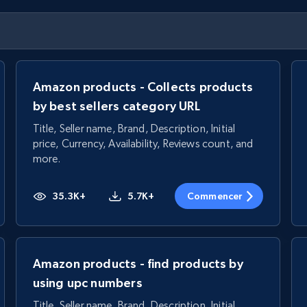
Amazon products - Collects products
by best sellers category URL
Title, Seller name, Brand, Description, Initial
price, Currency, Availability, Reviews count, and
more.
35.3K+
5.7K+
Commencer
Amazon products - find products by
using upc numbers
Title, Seller name, Brand, Description, Initial