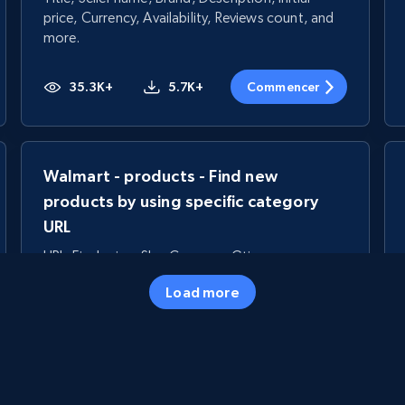
price, Currency, Availability, Reviews count, and
more.
35.3K+
5.7K+
Commencer
Walmart - products - Find new
products by using specific category
URL
URL, Final price, Sku, Currency, Gtin,
Specifications, Image urls, Top reviews, and
Load more
more.
5.6K+
877+
Commencer