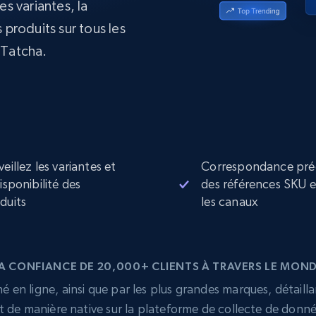
es variantes, la
collected
 produits sur tous les
Commence à
Proxys de
à
partir de
datacenter
$0.9/IP
 Tatcha.
B
à
Proxys de ISP
nant
Plus de 700 000 proxys résidentiels
statiques entièrement conformes
e
veillez les variantes et
Correspondance pré
disponibilité des
des références SKU 
duits
les canaux
A CONFIANCE DE 20,000+ CLIENTS À TRAVERS LE MON
 en ligne, ainsi que par les plus grandes marques, détailla
t de manière native sur la plateforme de collecte de donn