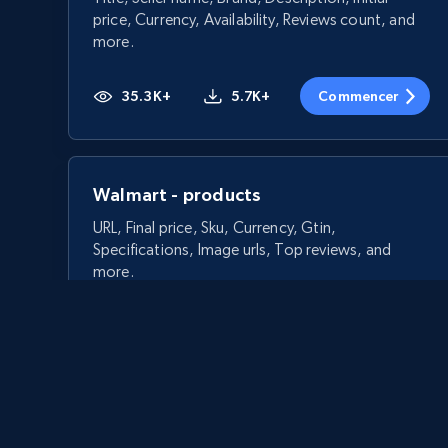
price, Currency, Availability, Reviews count, and
more.
35.3K+
5.7K+
Commencer
Walmart - products
URL, Final price, Sku, Currency, Gtin,
Specifications, Image urls, Top reviews, and
more.
5.6K+
877+
Commencer