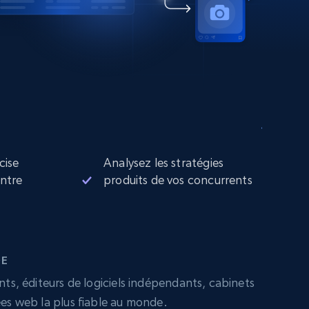
cise
Analysez les stratégies
entre
produits de vos concurrents
DE
nts, éditeurs de logiciels indépendants, cabinets
ées web la plus fiable au monde.