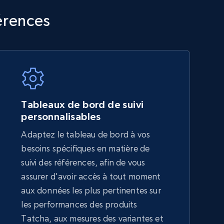
TikTok Shop - category
érences
URL, Title, Available, Description, Currency, Initial
price, Final price, Discount percent, and more.
5.4K+
668+
Commencer
Tableaux de bord de suivi
personnalisables
Adaptez le tableau de bord à vos
Amazon sellers info
besoins spécifiques en matière de
Seller id, URL, Seller name, Description, Detailed
suivi des références, afin de vous
info, Stars, Feedbacks, Return policy, and more.
assurer d'avoir accès à tout moment
aux données les plus pertinentes sur
les performances des produits
2.5K+
378+
Commencer
Tatcha, aux mesures des variantes et