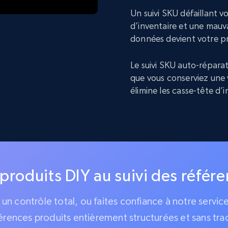
Un suivi SKU défaillant 
d’inventaire et une mauva
données devient votre p
Le suivi SKU auto-réparat
que vous conserviez une 
élimine les casse-tête d’
 produits DIY au suivi des référ
z un contrôle total, ou faites confiance à notre servi
érences produits entièrement structurées et sans tra