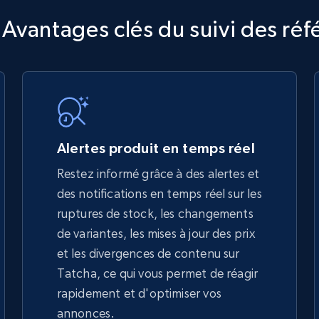
TikTok Shop
 Avantages clés du suivi des réf
URL, Title, Available, Description, Currency, Initial
price, Final price, Discount percent, and more.
5.4K+
668+
Commencer
Alertes produit en temps réel
Restez informé grâce à des alertes et
des notifications en temps réel sur les
TikTok Shop - discover records by shop
ruptures de stock, les changements
url
de variantes, les mises à jour des prix
URL, Title, Available, Description, Currency, Initial
et les divergences de contenu sur
price, Final price, Discount percent, and more.
Tatcha, ce qui vous permet de réagir
rapidement et d'optimiser vos
5.4K+
668+
Commencer
annonces.