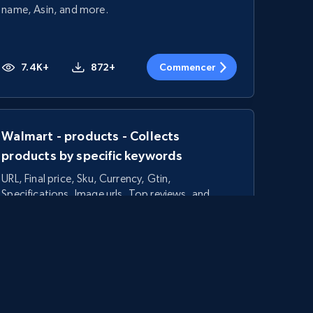
name, Asin, and more.
7.4K+
872+
Commencer
Walmart - products - Collects
products by specific keywords
URL, Final price, Sku, Currency, Gtin,
Specifications, Image urls, Top reviews, and
more.
5.6K+
877+
Commencer