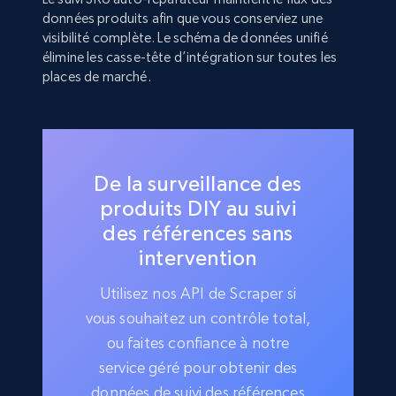
données produits afin que vous conserviez une
visibilité complète. Le schéma de données unifié
élimine les casse-tête d’intégration sur toutes les
places de marché.
De la surveillance des
produits DIY au suivi
des références sans
intervention
Utilisez nos API de Scraper si
vous souhaitez un contrôle total,
ou faites confiance à notre
service géré pour obtenir des
données de suivi des références