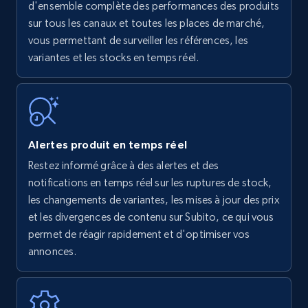
Amazon products - find products by using
d'ensemble complète des performances des produits
upc numbers
sur tous les canaux et toutes les places de marché,
vous permettant de surveiller les références, les
Title, Seller name, Brand, Description, Initial
variantes et les stocks en temps réel.
price, Currency, Availability, Reviews count, and
more.
35.3K+
5.7K+
Commencer
Alertes produit en temps réel
Restez informé grâce à des alertes et des
Amazon Reviews
notifications en temps réel sur les ruptures de stock,
URL, Product name, Product rating, Product
les changements de variantes, les mises à jour des prix
rating object, Product rating max, Rating,
et les divergences de contenu sur Subito, ce qui vous
Author name, Asin, and more.
permet de réagir rapidement et d'optimiser vos
annonces.
7.4K+
872+
Commencer