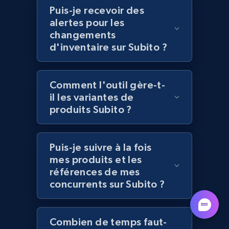
category URL or brand URL
Puis-je recevoir des
alertes pour les
URL, Title, Rating, Reviews, Initial price, Final
price, Currency, Stock, and more.
changements
d'inventaire sur Subito ?
992+
165+
Commencer
Comment l'outil gère-t-
il les variantes de
produits Subito ?
Lazada - Products - Discover products by
seller URL
URL, Title, Rating, Reviews, Initial price, Final
Puis-je suivre à la fois
price, Currency, Stock, and more.
mes produits et les
références de mes
992+
165+
Commencer
concurrents sur Subito ?
Combien de temps faut-