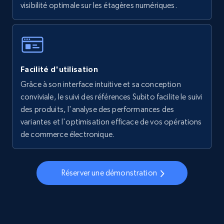
visibilité optimale sur les étagères numériques.
Walmart - products - Collects products by
specific keywords
URL, Final price, Sku, Currency, Gtin,
Facilité d'utilisation
Specifications, Image urls, Top reviews, and
more.
Grâce à son interface intuitive et sa conception
conviviale, le suivi des références Subito facilite le suivi
des produits, l'analyse des performances des
5.6K+
877+
Commencer
variantes et l'optimisation efficace de vos opérations
de commerce électronique.
Walmart - products - Discover products by
using sku numbers
Réserver une démonstration
URL, Final price, Sku, Currency, Gtin,
Specifications, Image urls, Top reviews, and
more.