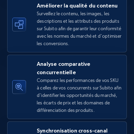
Améliorer la qualité du contenu
Surveillez le contenu, les images, les
descriptions et les attributs des produits
Amazon sellers info
sur Subito afin de garantir leur conformité
Seller id, URL, Seller name, Description, Detailed
avec les normes du marché et d'optimiser
info, Stars, Feedbacks, Return policy, and more.
les conversions.
2.5K+
378+
Commencer
Analyse comparative
concurrentielle
Comparez les performances de vos SKU
eBay
à celles de vos concurrents sur Subito afin
URL, Product id, Title, Seller name, Seller rating,
d'identifier les opportunités du marché,
Seller reviews, Breadcrumbs, Root category, and
les écarts de prix et les domaines de
more.
différenciation des produits.
2.5K+
359+
Commencer
Synchronisation cross-canal