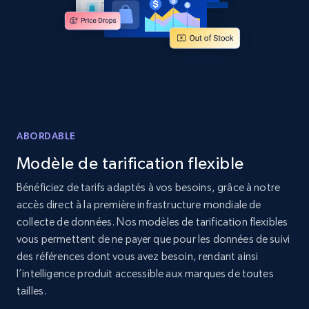
Amazon products global dataset - Collects
products by specific category URL
Title, Seller name, Brand, Description, Initial
price, Currency, Availability, Reviews count, and
more.
2.1K+
375+
Commencer
ABORDABLE
Modèle de tarification flexible
Amazon products global dataset -
Bénéficiez de tarifs adaptés à vos besoins, grâce à notre
Collecting products by keyword search
accès direct à la première infrastructure mondiale de
collecte de données. Nos modèles de tarification flexibles
Title, Seller name, Brand, Description, Initial
price, Currency, Availability, Reviews count, and
vous permettent de ne payer que pour les données de suivi
more.
des références dont vous avez besoin, rendant ainsi
l’intelligence produit accessible aux marques de toutes
tailles.
2.1K+
375+
Commencer