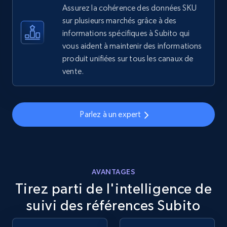
Assurez la cohérence des données SKU
sur plusieurs marchés grâce à des
eBay - Gather data on products using
informations spécifiques à Subito qui
specified keywords
vous aident à maintenir des informations
URL, Product id, Title, Seller name, Seller rating,
produit unifiées sur tous les canaux de
Seller reviews, Breadcrumbs, Root category, and
vente.
more.
2.5K+
359+
Commencer
Parlez à un expert
eBay - Collect products from shops on eBay
URL, Product id, Title, Seller name, Seller rating,
AVANTAGES
Seller reviews, Breadcrumbs, Root category, and
Tirez parti de l'intelligence de
more.
suivi des références Subito
2.5K+
359+
Commencer