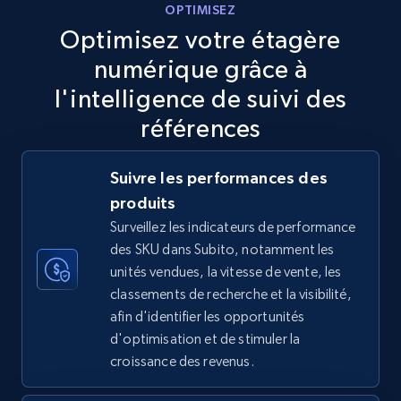
OPTIMISEZ
5.6K+
877+
Commencer
Optimisez votre étagère
numérique grâce à
l'intelligence de suivi des
TikTok Shop
références
URL, Title, Available, Description, Currency, Initial
price, Final price, Discount percent, and more.
Suivre les performances des
produits
5.4K+
668+
Commencer
Surveillez les indicateurs de performance
des SKU dans Subito, notamment les
unités vendues, la vitesse de vente, les
TikTok Shop - category
classements de recherche et la visibilité,
afin d'identifier les opportunités
URL, Title, Available, Description, Currency, Initial
d'optimisation et de stimuler la
price, Final price, Discount percent, and more.
croissance des revenus.
5.4K+
668+
Commencer