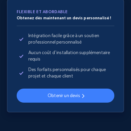
Sku, Product id, Product name, Manufacturer,
and more.
FLEXIBLE ET ABORDABLE
Obtenez dès maintenant un devis personnalisé !
2.1K+
355+
Commencer
Intégration facile grâce à un soutien
professionnel personnalisé
Aucun coût d'installation supplémentaire
Home Depot US - Discover products by
requis
specified UPC
URL, Domain, Country code, Model number,
Des forfaits personnalisés pour chaque
Sku, Product id, Product name, Manufacturer,
projet et chaque client
and more.
Obtenir un devis
2.1K+
355+
Commencer
Home Depot US - Discovery products by