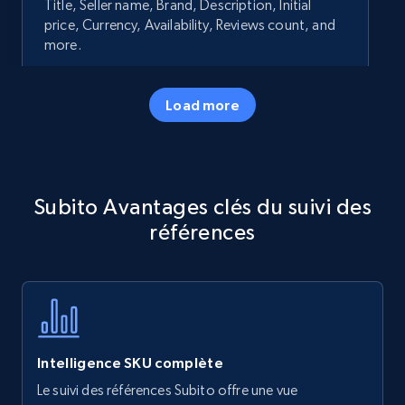
Title, Seller name, Brand, Description, Initial
price, Currency, Availability, Reviews count, and
more.
35.3K+
5.7K+
Commencer
Load more
Amazon products - Collects products by
Subito Avantages clés du suivi des
specific keywords
références
Title, Seller name, Brand, Description, Initial
price, Currency, Availability, Reviews count, and
more.
35.3K+
5.7K+
Commencer
Intelligence SKU complète
Le suivi des références Subito offre une vue