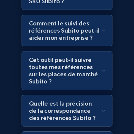
Lazada - Products
SKU Subito ?
URL, Title, Rating, Reviews, Initial price, Final
price, Currency, Stock, and more.
Comment le suivi des
références Subito peut-il
992+
165+
Commencer
aider mon entreprise ?
Cet outil peut-il suivre
Lazada - Products - Discover products by
toutes mes références
keyword
sur les places de marché
URL, Title, Rating, Reviews, Initial price, Final
Subito ?
price, Currency, Stock, and more.
992+
165+
Commencer
Quelle est la précision
de la correspondance
des références Subito ?
Lazada - Products - Discover products by