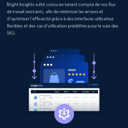
Bright Insights a été conçu en tenant compte de vos flux
and more.
de travail existants, afin de minimiser les erreurs et
d’optimiser l’efficacité grâce à des interfaces utilisateur
1.3K+
176+
Commencer
flexibles et des cas d’utilisation prédéfinis pour le suivi des
SKU.
Target - Gather data on products using
specified keywords
URL, Product id, Title, Product description,
Rating, Reviews count, Initial price, Discount,
and more.
1.3K+
176+
Commencer
Target - Discover products by category url