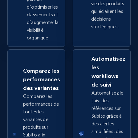
vie des produits
d'optimiser les
qui éclairent les
classements et
décisions
d'augmenter la
stratégiques.
Google Shopping - collects products from
visibilité
web using keywords
organique.
URL, Product id, Title, Product description,
Rating, Reviews count, Images, Variations, and
Automatisez
more.
les
Comparez les
workflows
2.4K+
202+
Commencer
performances
de suivi
des variantes
Automatisez le
Comparez les
suivi des
performances de
Home Depot US
références sur
toutes les
URL, Domain, Country code, Model number,
Subito grâce à
variantes de
Sku, Product id, Product name, Manufacturer,
des alertes
produits sur
and more.
simplifiées, des
Subito afin