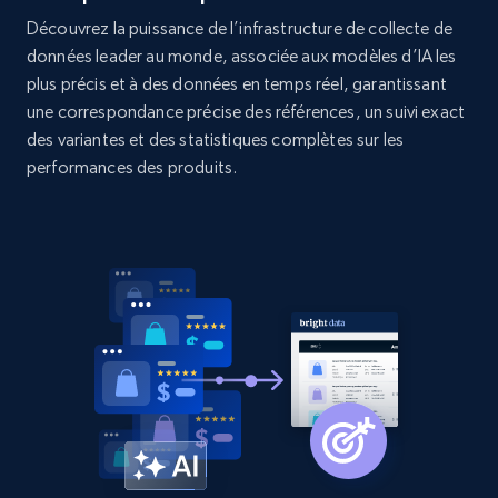
Découvrez la puissance de l’infrastructure de collecte de
2.1K+
375+
Commencer
données leader au monde, associée aux modèles d’IA les
plus précis et à des données en temps réel, garantissant
une correspondance précise des références, un suivi exact
des variantes et des statistiques complètes sur les
Amazon products global dataset - Collect
performances des produits.
products from Brands URLs
Title, Seller name, Brand, Description, Initial
price, Currency, Availability, Reviews count, and
more.
2.1K+
375+
Commencer
Etsy
URL, Product id, Listing inventory id, Title, Rating,
Reviews count shop, Reviews count item, Initial