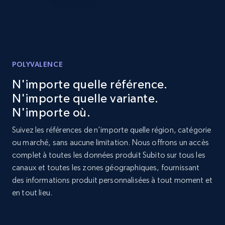
price, and more.
1.9K+
323+
Commencer
POLYVALENCE
Etsy - Collect data on products using
N'importe quelle référence.
specified keywords
N'importe quelle variante.
URL, Product id, Listing inventory id, Title, Rating,
N'importe où.
Reviews count shop, Reviews count item, Initial
Suivez les références de n’importe quelle région, catégorie
price, and more.
ou marché, sans aucune limitation. Nous offrons un accès
complet à toutes les données produit Subito sur tous les
1.9K+
323+
Commencer
canaux et toutes les zones géographiques, fournissant
des informations produit personnalisées à tout moment et
en tout lieu.
Etsy - Collects data from shop's URL
URL, Product id, Listing inventory id, Title, Rating,