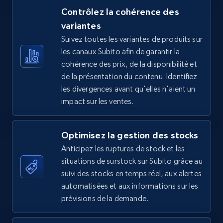
Contrôlez la cohérence des
variantes
Suivez toutes les variantes de produits sur
TikTok Shop - Collect TikTok shop products
les canaux Subito afin de garantir la
by keywords search
cohérence des prix, de la disponibilité et
URL, Title, Available, Description, Currency, Initial
de la présentation du contenu. Identifiez
price, Final price, Discount percent, and more.
les divergences avant qu'elles n'aient un
impact sur les ventes.
5.4K+
668+
Commencer
Optimisez la gestion des stocks
Anticipez les ruptures de stock et les
TikTok Shop - discover records by shop url
situations de surstock sur Subito grâce au
URL, Title, Available, Description, Currency, Initial
suivi des stocks en temps réel, aux alertes
price, Final price, Discount percent, and more.
automatisées et aux informations sur les
prévisions de la demande.
5.4K+
668+
Commencer