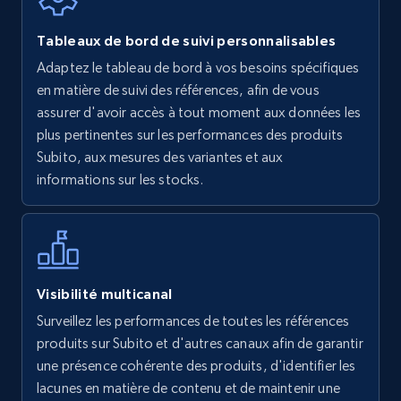
Walmart - products
Tableaux de bord de suivi personnalisables
URL, Final price, Sku, Currency, Gtin,
Adaptez le tableau de bord à vos besoins spécifiques
Specifications, Image urls, Top reviews, and
en matière de suivi des références, afin de vous
more.
assurer d'avoir accès à tout moment aux données les
plus pertinentes sur les performances des produits
5.6K+
877+
Commencer
Subito, aux mesures des variantes et aux
informations sur les stocks.
Walmart - products - Find new products by
using specific category URL
URL, Final price, Sku, Currency, Gtin,
Visibilité multicanal
Specifications, Image urls, Top reviews, and
Surveillez les performances de toutes les références
more.
produits sur Subito et d'autres canaux afin de garantir
une présence cohérente des produits, d'identifier les
5.6K+
877+
Commencer
lacunes en matière de contenu et de maintenir une