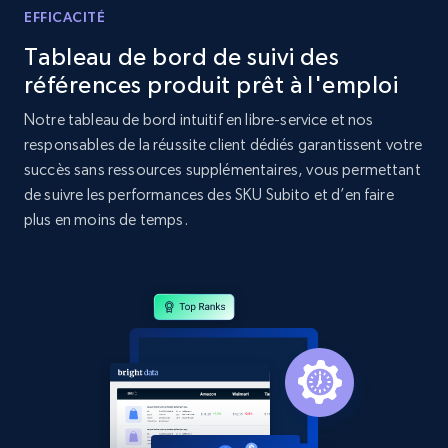
specific category URL
EFFICACITÉ
URL, Domain, Country code, Model number,
Tableau de bord de suivi des
Sku, Product id, Product name, Manufacturer,
références produit prêt à l'emploi
and more.
Notre tableau de bord intuitif en libre-service et nos
2.1K+
355+
Commencer
responsables de la réussite client dédiés garantissent votre
succès sans ressources supplémentaires, vous permettant
de suivre les performances des SKU Subito et d’en faire
plus en moins de temps.
Amazon products global dataset
Title, Seller name, Brand, Description, Initial
price, Currency, Availability, Reviews count, and
more.
2.1K+
375+
Commencer