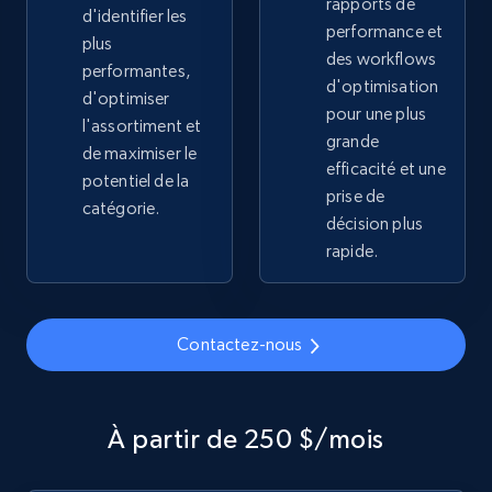
rapports de
d'identifier les
2.1K+
355+
Commencer
performance et
plus
des workflows
performantes,
d'optimisation
d'optimiser
pour une plus
l'assortiment et
Home Depot US - Gather data on products
grande
de maximiser le
using specified keywords
efficacité et une
potentiel de la
prise de
URL, Domain, Country code, Model number,
catégorie.
Sku, Product id, Product name, Manufacturer,
décision plus
and more.
rapide.
2.1K+
355+
Commencer
Contactez-nous
Home Depot US - Discover products by
À partir de 250 $/mois
specified URL
URL, Domain, Country code, Model number,