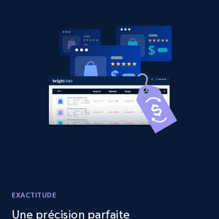
Amazon products global dataset - Collects
products by best sellers category URL
Title, Seller name, Brand, Description, Initial
price, Currency, Availability, Reviews count, and
more.
2.1K+
375+
Commencer
Amazon products global dataset - Collect
Amazon products by seller URL
Title, Seller name, Brand, Description, Initial
EXACTITUDE
price, Currency, Availability, Reviews count, and
more.
Une précision parfaite