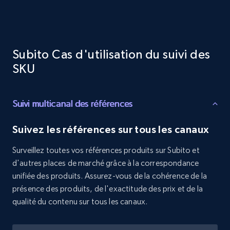
URL, Product id, Title, Product description,
Rating, Reviews count, Initial price, Discount,
and more.
Subito Cas d'utilisation du suivi des
1.3K+
176+
Commencer
SKU
Suivi multicanal des références
Target - Discover products by specified
UPC
Suivez les références sur tous les canaux
URL, Product id, Title, Product description,
Rating, Reviews count, Initial price, Discount,
Surveillez toutes vos références produits sur Subito et
and more.
d'autres places de marché grâce à la correspondance
unifiée des produits. Assurez-vous de la cohérence de la
1.3K+
176+
Commencer
présence des produits, de l'exactitude des prix et de la
qualité du contenu sur tous les canaux.