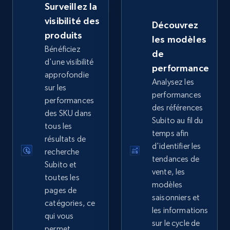
Surveillez la
visibilité des
Découvrez
produits
les modèles
eBay - Collect records by category
Bénéficiez
de
URL, Product id, Title, Seller name, Seller rating,
d'une visibilité
performance
Seller reviews, Breadcrumbs, Root category, and
approfondie
Analysez les
more.
sur les
performances
performances
des références
2.5K+
359+
Commencer
des SKU dans
Subito au fil du
tous les
temps afin
résultats de
d'identifier les
recherche
tendances de
Google Shopping
Subito et
vente, les
URL, Product id, Title, Product description,
toutes les
modèles
Rating, Reviews count, Images, Variations, and
pages de
saisonniers et
more.
catégories, ce
les informations
qui vous
sur le cycle de
2.4K+
permet
202+
Commencer