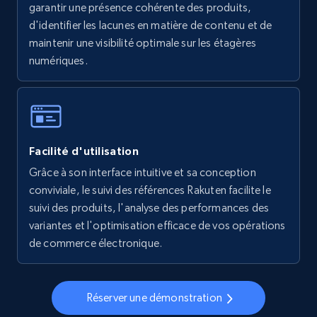
garantir une présence cohérente des produits,
5.6K+
875+
Commencer
d'identifier les lacunes en matière de contenu et de
maintenir une visibilité optimale sur les étagères
numériques.
Walmart - products - Collects products by
specific keywords
URL, Final price, Sku, Currency, Gtin,
Specifications, Image urls, Top reviews, and
Facilité d'utilisation
more.
Grâce à son interface intuitive et sa conception
conviviale, le suivi des références Rakuten facilite le
5.6K+
875+
Commencer
suivi des produits, l'analyse des performances des
variantes et l'optimisation efficace de vos opérations
de commerce électronique.
Walmart - products - Discover products by
using sku numbers
Réserver une démonstration
URL, Final price, Sku, Currency, Gtin,
Specifications, Image urls, Top reviews, and