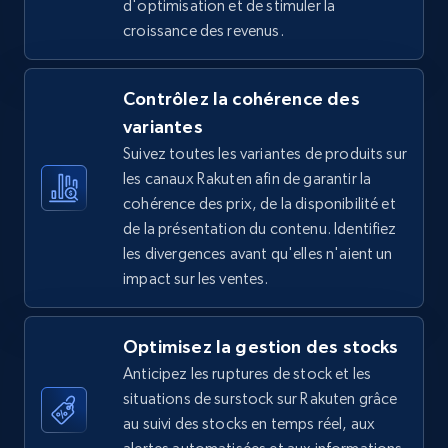
d'optimisation et de stimuler la
croissance des revenus.
5.4K+
667+
Commencer
Contrôlez la cohérence des
variantes
TikTok Shop - Collect TikTok shop products
Suivez toutes les variantes de produits sur
by keywords search
les canaux Rakuten afin de garantir la
URL, Title, Available, Description, Currency, Initial
cohérence des prix, de la disponibilité et
price, Final price, Discount percent, and more.
de la présentation du contenu. Identifiez
les divergences avant qu'elles n'aient un
5.4K+
667+
Commencer
impact sur les ventes.
Optimisez la gestion des stocks
TikTok Shop - discover records by shop url
Anticipez les ruptures de stock et les
URL, Title, Available, Description, Currency, Initial
situations de surstock sur Rakuten grâce
price, Final price, Discount percent, and more.
au suivi des stocks en temps réel, aux