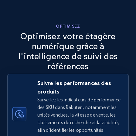
more.
5.6K+
875+
Commencer
OPTIMISEZ
Optimisez votre étagère
numérique grâce à
TikTok Shop
l'intelligence de suivi des
URL, Title, Available, Description, Currency, Initial
références
price, Final price, Discount percent, and more.
Suivre les performances des
5.4K+
667+
Commencer
produits
Surveillez les indicateurs de performance
des SKU dans Rakuten, notamment les
TikTok Shop - category
unités vendues, la vitesse de vente, les
classements de recherche et la visibilité,
URL, Title, Available, Description, Currency, Initial
afin d'identifier les opportunités
price, Final price, Discount percent, and more.