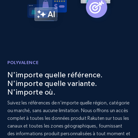
URL, Product id, Listing inventory id, Title, Rating,
Reviews count shop, Reviews count item, Initial
price, and more.
1.9K+
322+
Commencer
POLYVALENCE
Etsy - Collect data on products using
specified keywords
N'importe quelle référence.
URL, Product id, Listing inventory id, Title, Rating,
N'importe quelle variante.
Reviews count shop, Reviews count item, Initial
N'importe où.
price, and more.
Suivez les références de n’importe quelle région, catégorie
ou marché, sans aucune limitation. Nous offrons un accès
1.9K+
322+
Commencer
complet à toutes les données produit Rakuten sur tous les
canaux et toutes les zones géographiques, fournissant
des informations produit personnalisées à tout moment et