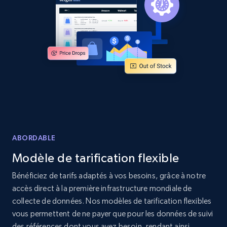
Home Depot US
URL, Domain, Country code, Model number,
Sku, Product id, Product name, Manufacturer,
and more.
2.1K+
353+
Commencer
ABORDABLE
Modèle de tarification flexible
Home Depot US - Gather data on products
using specified keywords
Bénéficiez de tarifs adaptés à vos besoins, grâce à notre
accès direct à la première infrastructure mondiale de
URL, Domain, Country code, Model number,
Sku, Product id, Product name, Manufacturer,
collecte de données. Nos modèles de tarification flexibles
and more.
vous permettent de ne payer que pour les données de suivi
des références dont vous avez besoin, rendant ainsi