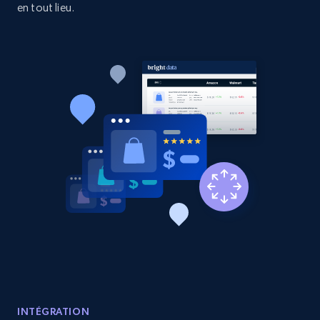
en tout lieu.
Etsy - Collects data from shop's URL
URL, Product id, Listing inventory id, Title, Rating,
Reviews count shop, Reviews count item, Initial
price, and more.
1.9K+
322+
Commencer
Amazon products search
Asin, URL, Name, Sponsored, Initial price, Final
price, Currency, Sold, and more.
1.6K+
181+
Commencer
INTÉGRATION
Target