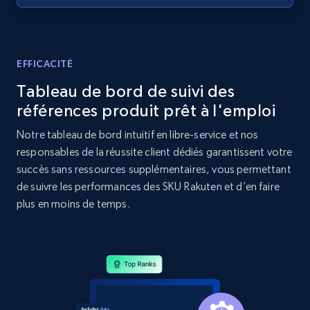
Amazon products global dataset - Collect
Amazon products by seller URL
Title, Seller name, Brand, Description, Initial
EFFICACITÉ
price, Currency, Availability, Reviews count, and
Tableau de bord de suivi des
more.
références produit prêt à l'emploi
2.1K+
375+
Commencer
Notre tableau de bord intuitif en libre-service et nos
responsables de la réussite client dédiés garantissent votre
succès sans ressources supplémentaires, vous permettant
de suivre les performances des SKU Rakuten et d’en faire
Amazon products global dataset - Collect
plus en moins de temps.
products from Brands URLs
Title, Seller name, Brand, Description, Initial
price, Currency, Availability, Reviews count, and
more.
2.1K+
375+
Commencer