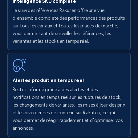
Intelligence SKU complète
Le suivi des références Rakuten offre une vue
Amazon products - find products by using
d'ensemble complète des performances des produits
upc numbers
sur tous les canaux et toutes les places de marché,
vous permettant de surveiller les références, les
Title, Seller name, Brand, Description, Initial
variantes et les stocks en temps réel.
price, Currency, Availability, Reviews count, and
more.
35.2K+
5.7K+
Commencer
Alertes produit en temps réel
Restez informé grâce à des alertes et des
Amazon Reviews
notifications en temps réel sur les ruptures de stock,
URL, Product name, Product rating, Product
les changements de variantes, les mises à jour des prix
rating object, Product rating max, Rating,
et les divergences de contenu sur Rakuten, ce qui
Author name, Asin, and more.
vous permet de réagir rapidement et d'optimiser vos
annonces.
7.4K+
870+
Commencer