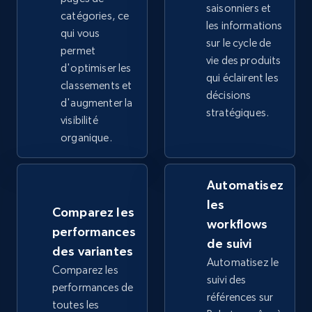
saisonniers et
catégories, ce
les informations
2.4K+
qui vous
199+
Commencer
sur le cycle de
permet
vie des produits
d'optimiser les
qui éclairent les
classements et
décisions
Google Shopping - collects products from
d'augmenter la
stratégiques.
web using keywords
visibilité
organique.
URL, Product id, Title, Product description,
Rating, Reviews count, Images, Variations, and
more.
Automatisez
les
2.4K+
199+
Commencer
Comparez les
workflows
performances
de suivi
des variantes
Automatisez le
Comparez les
Amazon products global dataset
suivi des
performances de
Title, Seller name, Brand, Description, Initial
références sur
toutes les