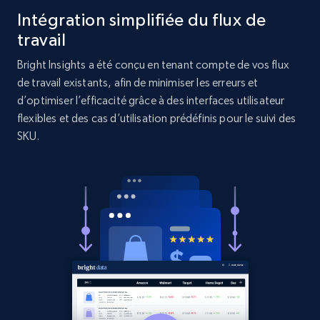
Intégration simplifiée du flux de
URL, Product id, Title, Product description,
Rating, Reviews count, Initial price, Discount,
travail
and more.
Bright Insights a été conçu en tenant compte de vos flux
de travail existants, afin de minimiser les erreurs et
1.3K+
175+
Commencer
d’optimiser l’efficacité grâce à des interfaces utilisateur
flexibles et des cas d’utilisation prédéfinis pour le suivi des
SKU.
Target - Gather data on products using
specified keywords
URL, Product id, Title, Product description,
Rating, Reviews count, Initial price, Discount,
and more.
1.3K+
175+
Commencer