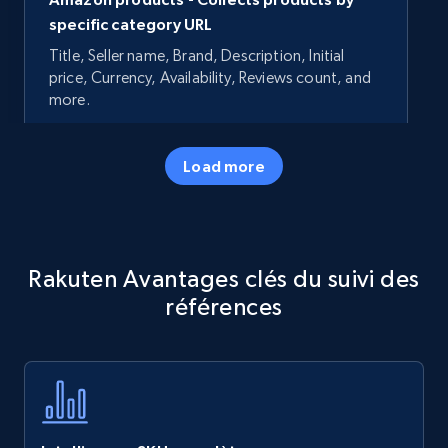
specific category URL
Title, Seller name, Brand, Description, Initial
price, Currency, Availability, Reviews count, and
more.
35.2K+
5.7K+
Commencer
Load more
Amazon products - Collects products by
Rakuten Avantages clés du suivi des
specific keywords
références
Title, Seller name, Brand, Description, Initial
price, Currency, Availability, Reviews count, and
more.
35.2K+
5.7K+
Commencer