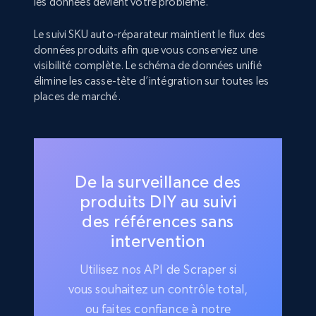
les données devient votre problème.
Le suivi SKU auto-réparateur maintient le flux des
données produits afin que vous conserviez une
visibilité complète. Le schéma de données unifié
élimine les casse-tête d’intégration sur toutes les
places de marché.
De la surveillance des
produits DIY au suivi
des références sans
intervention
Utilisez nos API de Scraper si
vous souhaitez un contrôle total,
ou faites confiance à notre