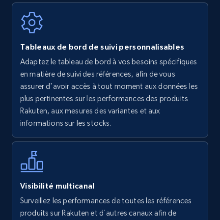
Walmart - products
Tableaux de bord de suivi personnalisables
URL, Final price, Sku, Currency, Gtin,
Adaptez le tableau de bord à vos besoins spécifiques
Specifications, Image urls, Top reviews, and
en matière de suivi des références, afin de vous
more.
assurer d'avoir accès à tout moment aux données les
plus pertinentes sur les performances des produits
5.6K+
875+
Commencer
Rakuten, aux mesures des variantes et aux
informations sur les stocks.
Walmart - products - Find new products by
using specific category URL
URL, Final price, Sku, Currency, Gtin,
Visibilité multicanal
Specifications, Image urls, Top reviews, and
Surveillez les performances de toutes les références
more.
produits sur Rakuten et d'autres canaux afin de