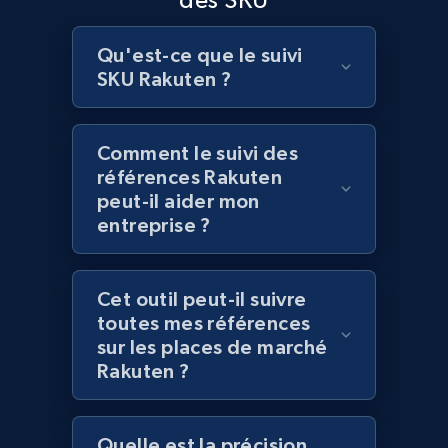
Lowes.com
Qu'est-ce que le suivi
SKU Rakuten ?
URL, Domain, Marketplace pn, Sku, Other pn,
Model number, Gtin ean pn, Product name, and
more.
Comment le suivi des
références Rakuten
991+
162+
Commencer
peut-il aider mon
entreprise ?
Lowes.com - Gather data on products using
Cet outil peut-il suivre
specified keywords
toutes mes références
URL, Domain, Marketplace pn, Sku, Other pn,
sur les places de marché
Model number, Gtin ean pn, Product name, and
Rakuten ?
more.
991+
162+
Commencer
Quelle est la précision