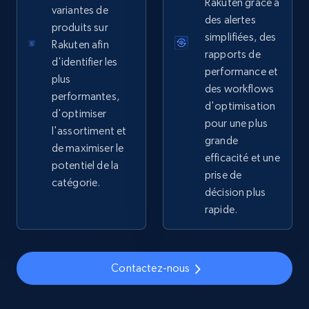
price, Currency, Availability, Reviews count, and
Rakuten grâce à
variantes de
more.
des alertes
produits sur
simplifiées, des
Rakuten afin
2.1K+
375+
Commencer
rapports de
d'identifier les
performance et
plus
des workflows
performantes,
d'optimisation
d'optimiser
Amazon products global dataset - Collects
pour une plus
l'assortiment et
products by specific category URL
grande
de maximiser le
efficacité et une
Title, Seller name, Brand, Description, Initial
potentiel de la
price, Currency, Availability, Reviews count, and
prise de
catégorie.
more.
décision plus
rapide.
2.1K+
375+
Commencer
Contactez-nous
Amazon products global dataset -