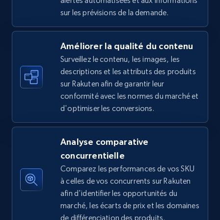
alertes automatisées et aux informations
sur les prévisions de la demande.
5.4K+
667+
Commencer
Améliorer la qualité du contenu
Surveillez le contenu, les images, les
Amazon sellers info
descriptions et les attributs des produits
Seller id, URL, Seller name, Description, Detailed
sur Rakuten afin de garantir leur
info, Stars, Feedbacks, Return policy, and more.
conformité avec les normes du marché et
d'optimiser les conversions.
2.5K+
378+
Commencer
Analyse comparative
concurrentielle
eBay
Comparez les performances de vos SKU
URL, Product id, Title, Seller name, Seller rating,
à celles de vos concurrents sur Rakuten
Seller reviews, Breadcrumbs, Root category, and
afin d'identifier les opportunités du
more.
marché, les écarts de prix et les domaines
de différenciation des produits.