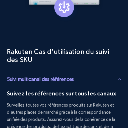
Target - Discover products by category url
URL, Product id, Title, Product description,
Rating, Reviews count, Initial price, Discount,
and more.
1.3K+
175+
Commencer
Rakuten Cas d'utilisation du suivi
des SKU
Target - Discover products by specified
Suivi multicanal des références
UPC
URL, Product id, Title, Product description,
Suivez les références sur tous les canaux
Rating, Reviews count, Initial price, Discount,
and more.
Surveillez toutes vos références produits sur Rakuten et
d'autres places de marché grâce à la correspondance
1.3K+
175+
Commencer
unifiée des produits. Assurez-vous de la cohérence de la
présence des produits, de l'exactitude des prix et de la