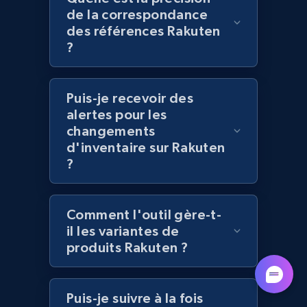
de la correspondance
des références Rakuten
?
Lowes.com - Collect records by category
URL, Domain, Marketplace pn, Sku, Other pn,
Model number, Gtin ean pn, Product name, and
Puis-je recevoir des
more.
alertes pour les
changements
991+
d'inventaire sur Rakuten
162+
Commencer
?
Lazada - Products
Comment l'outil gère-t-
il les variantes de
URL, Title, Rating, Reviews, Initial price, Final
produits Rakuten ?
price, Currency, Stock, and more.
988+
160+
Commencer
Puis-je suivre à la fois