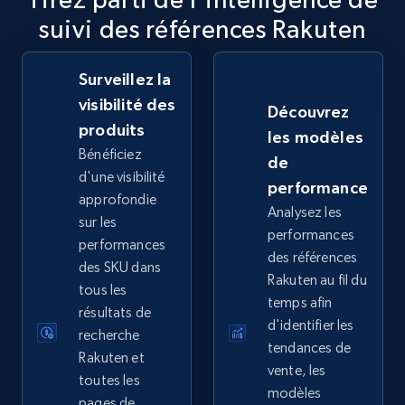
suivi des références Rakuten
2.5K+
359+
Commencer
Surveillez la
visibilité des
Découvrez
eBay - Collect records by category
produits
les modèles
URL, Product id, Title, Seller name, Seller rating,
Bénéficiez
de
Seller reviews, Breadcrumbs, Root category, and
d'une visibilité
performance
more.
approfondie
Analysez les
sur les
performances
2.5K+
359+
Commencer
performances
des références
des SKU dans
Rakuten au fil du
tous les
temps afin
résultats de
d'identifier les
Google Shopping
recherche
tendances de
URL, Product id, Title, Product description,
Rakuten et
vente, les
Rating, Reviews count, Images, Variations, and
toutes les
modèles
more.
pages de