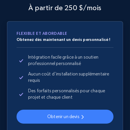
Collecting products by keyword search
À partir de 250 $/mois
Title, Seller name, Brand, Description, Initial
price, Currency, Availability, Reviews count, and
more.
FLEXIBLE ET ABORDABLE
2.1K+
375+
Commencer
Obtenez dès maintenant un devis personnalisé !
Intégration facile grâce à un soutien
professionnel personnalisé
Amazon products global dataset - Collects
Aucun coût d'installation supplémentaire
products by best sellers category URL
requis
Title, Seller name, Brand, Description, Initial
price, Currency, Availability, Reviews count, and
Des forfaits personnalisés pour chaque
more.
projet et chaque client
2.1K+
375+
Commencer
Obtenir un devis