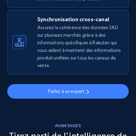
2.5K+
359+
Commencer
Synchronisation cross-canal
Assurez la cohérence des données SKU
eBay - Gather data on products using
sur plusieurs marchés grâce à des
specified keywords
informations spécifiques à Rakuten qui
URL, Product id, Title, Seller name, Seller rating,
vous aident à maintenir des informations
Seller reviews, Breadcrumbs, Root category, and
produit unifiées sur tous les canaux de
more.
vente.
2.5K+
359+
Commencer
Parlez à un expert
eBay - Collect products from shops on eBay
URL, Product id, Title, Seller name, Seller rating,
Seller reviews, Breadcrumbs, Root category, and
AVANTAGES
more.
Tirez parti de l'intelligence de