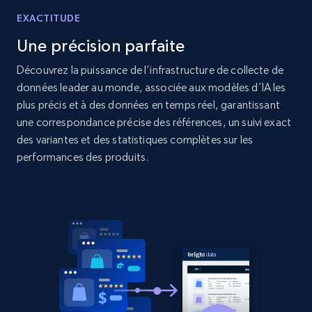
Sku, Product id, Product name, Manufacturer,
and more.
EXACTITUDE
Une précision parfaite
2.1K+
353+
Commencer
Découvrez la puissance de l’infrastructure de collecte de
données leader au monde, associée aux modèles d’IA les
plus précis et à des données en temps réel, garantissant
une correspondance précise des références, un suivi exact
Home Depot US - Discovery products by
des variantes et des statistiques complètes sur les
specific category URL
performances des produits.
URL, Domain, Country code, Model number,
Sku, Product id, Product name, Manufacturer,
and more.
2.1K+
353+
Commencer
Etsy