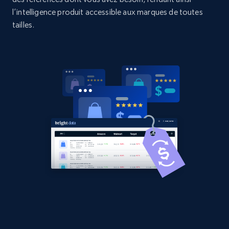
l’intelligence produit accessible aux marques de toutes
2.1K+
353+
Commencer
tailles.
Home Depot US - Discover products by
specified URL
URL, Domain, Country code, Model number,
Sku, Product id, Product name, Manufacturer,
and more.
2.1K+
353+
Commencer
Home Depot US - Discover products by
specified UPC
URL, Domain, Country code, Model number,