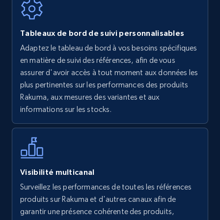
Walmart - products
Tableaux de bord de suivi personnalisables
URL, Final price, Sku, Currency, Gtin,
Adaptez le tableau de bord à vos besoins spécifiques
Specifications, Image urls, Top reviews, and
en matière de suivi des références, afin de vous
more.
assurer d'avoir accès à tout moment aux données les
plus pertinentes sur les performances des produits
5.6K+
876+
Commencer
Rakuma, aux mesures des variantes et aux
informations sur les stocks.
Walmart - products - Find new products by
using specific category URL
URL, Final price, Sku, Currency, Gtin,
Visibilité multicanal
Specifications, Image urls, Top reviews, and
Surveillez les performances de toutes les références
more.
produits sur Rakuma et d'autres canaux afin de
garantir une présence cohérente des produits,
5.6K+
876+
Commencer