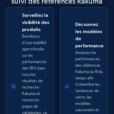
suivi des références Rakuma
2.5K+
359+
Commencer
Surveillez la
visibilité des
Découvrez
eBay - Collect records by category
produits
les modèles
URL, Product id, Title, Seller name, Seller rating,
Bénéficiez
de
Seller reviews, Breadcrumbs, Root category, and
d'une visibilité
performance
more.
approfondie
Analysez les
sur les
performances
2.5K+
359+
Commencer
performances
des références
des SKU dans
Rakuma au fil du
tous les
temps afin
résultats de
d'identifier les
Google Shopping
recherche
tendances de
URL, Product id, Title, Product description,
Rakuma et
vente, les
Rating, Reviews count, Images, Variations, and
toutes les
modèles
more.
pages de
saisonniers et
catégories, ce