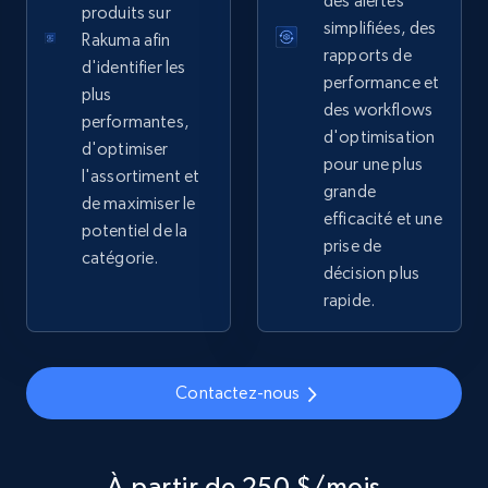
des alertes
produits sur
simplifiées, des
Rakuma afin
2.1K+
355+
Commencer
rapports de
d'identifier les
performance et
plus
des workflows
performantes,
d'optimisation
d'optimiser
Home Depot US - Gather data on products
pour une plus
l'assortiment et
using specified keywords
grande
de maximiser le
efficacité et une
URL, Domain, Country code, Model number,
potentiel de la
Sku, Product id, Product name, Manufacturer,
prise de
catégorie.
and more.
décision plus
rapide.
2.1K+
355+
Commencer
Contactez-nous
Home Depot US - Discover products by
specified URL
À partir de 250 $/mois