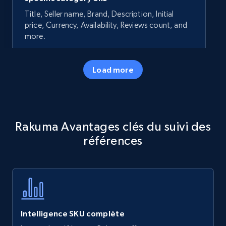
Title, Seller name, Brand, Description, Initial
price, Currency, Availability, Reviews count, and
more.
35.3K+
5.7K+
Commencer
Load more
Amazon products - Collects products by
Rakuma Avantages clés du suivi des
specific keywords
références
Title, Seller name, Brand, Description, Initial
price, Currency, Availability, Reviews count, and
more.
35.3K+
5.7K+
Commencer
Intelligence SKU complète