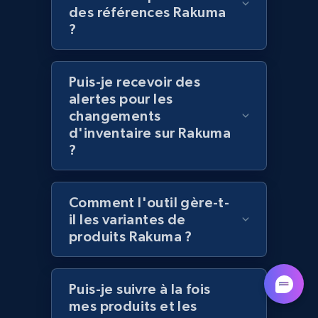
Lazada - Products - Discover products by
des références Rakuma
category URL or brand URL
?
URL, Title, Rating, Reviews, Initial price, Final
price, Currency, Stock, and more.
Puis-je recevoir des
alertes pour les
991+
165+
Commencer
changements
d'inventaire sur Rakuma
?
Lazada - Products - Discover products by
seller URL
Comment l'outil gère-t-
URL, Title, Rating, Reviews, Initial price, Final
il les variantes de
price, Currency, Stock, and more.
produits Rakuma ?
991+
165+
Commencer
Puis-je suivre à la fois
mes produits et les