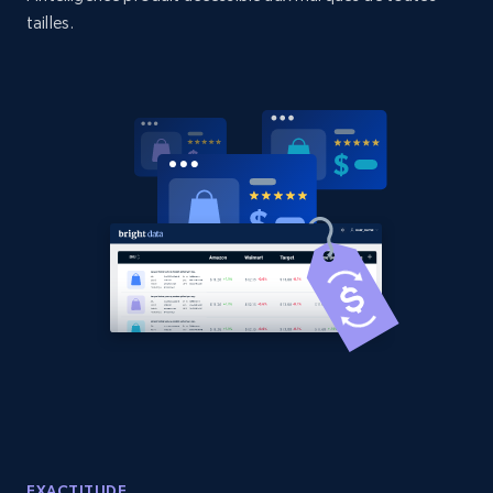
tailles.
Amazon products global dataset - Collects
products by best sellers category URL
Title, Seller name, Brand, Description, Initial
price, Currency, Availability, Reviews count, and
more.
2.1K+
375+
Commencer
Amazon products global dataset - Collect
Amazon products by seller URL
Title, Seller name, Brand, Description, Initial
price, Currency, Availability, Reviews count, and
more.
EXACTITUDE