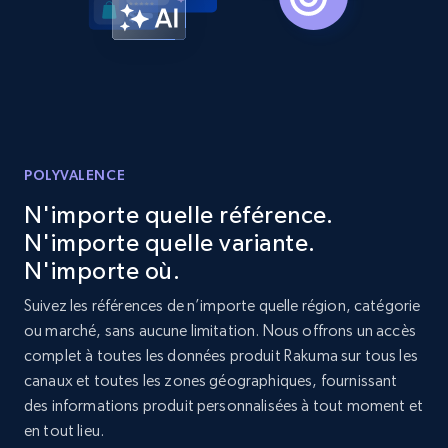
Reviews count shop, Reviews count item, Initial
price, and more.
1.9K+
323+
Commencer
POLYVALENCE
Etsy - Collect data on products using
specified keywords
N'importe quelle référence.
URL, Product id, Listing inventory id, Title, Rating,
N'importe quelle variante.
Reviews count shop, Reviews count item, Initial
N'importe où.
price, and more.
Suivez les références de n’importe quelle région, catégorie
ou marché, sans aucune limitation. Nous offrons un accès
1.9K+
323+
Commencer
complet à toutes les données produit Rakuma sur tous les
canaux et toutes les zones géographiques, fournissant
des informations produit personnalisées à tout moment et
en tout lieu.
Etsy - Collects data from shop's URL