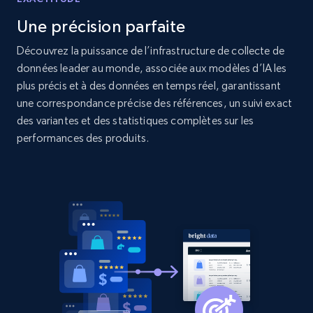
Une précision parfaite
2.1K+
375+
Commencer
Découvrez la puissance de l’infrastructure de collecte de
données leader au monde, associée aux modèles d’IA les
plus précis et à des données en temps réel, garantissant
une correspondance précise des références, un suivi exact
Amazon products global dataset - Collect
des variantes et des statistiques complètes sur les
products from Brands URLs
performances des produits.
Title, Seller name, Brand, Description, Initial
price, Currency, Availability, Reviews count, and
more.
2.1K+
375+
Commencer
Etsy
URL, Product id, Listing inventory id, Title, Rating,