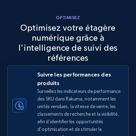
5.6K+
876+
Commencer
OPTIMISEZ
Optimisez votre étagère
numérique grâce à
TikTok Shop
l'intelligence de suivi des
URL, Title, Available, Description, Currency, Initial
références
price, Final price, Discount percent, and more.
Suivre les performances des
5.4K+
668+
Commencer
produits
Surveillez les indicateurs de performance
des SKU dans Rakuma, notamment les
TikTok Shop - category
unités vendues, la vitesse de vente, les
classements de recherche et la visibilité,
URL, Title, Available, Description, Currency, Initial
afin d'identifier les opportunités
price, Final price, Discount percent, and more.
d'optimisation et de stimuler la