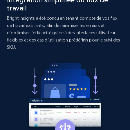
Rating, Reviews count, Initial price, Discount,
travail
and more.
Bright Insights a été conçu en tenant compte de vos flux
de travail existants, afin de minimiser les erreurs et
1.3K+
176+
Commencer
d’optimiser l’efficacité grâce à des interfaces utilisateur
flexibles et des cas d’utilisation prédéfinis pour le suivi des
SKU.
Target - Gather data on products using
specified keywords
URL, Product id, Title, Product description,
Rating, Reviews count, Initial price, Discount,
and more.
1.3K+
176+
Commencer
Target - Discover products by category url