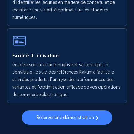
d'identifier les lacunes en matière de contenu et de
maintenir une visibilité optimale sur les étagères
numériques.
Walmart - products - Collects products by
specific keywords
URL, Final price, Sku, Currency, Gtin,
Specifications, Image urls, Top reviews, and
Facilité d'utilisation
more.
Grâce à son interface intuitive et sa conception
conviviale, le suivi des références Rakuma facilite le
5.6K+
876+
Commencer
suivi des produits, l'analyse des performances des
variantes et l'optimisation efficace de vos opérations
de commerce électronique.
Walmart - products - Discover products by
using sku numbers
Réserver une démonstration
URL, Final price, Sku, Currency, Gtin,
Specifications, Image urls, Top reviews, and
more.