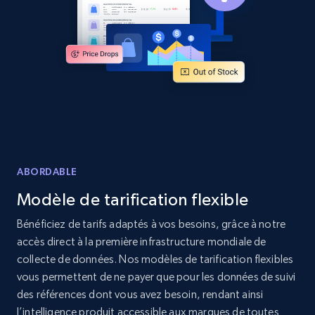
Amazon products global dataset - Collects
products by specific category URL
Title, Seller name, Brand, Description, Initial
price, Currency, Availability, Reviews count, and
more.
2.1K+
375+
Commencer
ABORDABLE
Modèle de tarification flexible
Amazon products global dataset -
Collecting products by keyword search
Bénéficiez de tarifs adaptés à vos besoins, grâce à notre
accès direct à la première infrastructure mondiale de
Title, Seller name, Brand, Description, Initial
price, Currency, Availability, Reviews count, and
collecte de données. Nos modèles de tarification flexibles
more.
vous permettent de ne payer que pour les données de suivi
des références dont vous avez besoin, rendant ainsi
l’intelligence produit accessible aux marques de toutes
2.1K+
375+
Commencer