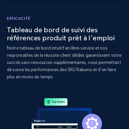
Home Depot US - Discovery products by
specific category URL
URL, Domain, Country code, Model number,
EFFICACITÉ
Sku, Product id, Product name, Manufacturer,
Tableau de bord de suivi des
and more.
références produit prêt à l'emploi
2.1K+
355+
Commencer
Notre tableau de bord intuitif en libre-service et nos
responsables de la réussite client dédiés garantissent votre
succès sans ressources supplémentaires, vous permettant
de suivre les performances des SKU Rakuma et d’en faire
Amazon products global dataset
plus en moins de temps.
Title, Seller name, Brand, Description, Initial
price, Currency, Availability, Reviews count, and
more.
2.1K+
375+
Commencer