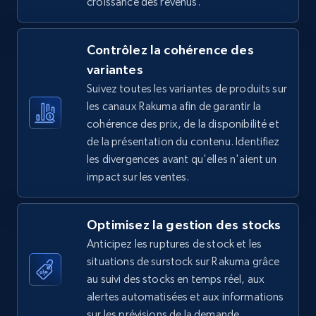
croissance des revenus.
5.4K+
668+
Commencer
Contrôlez la cohérence des
variantes
TikTok Shop - Collect TikTok shop products
Suivez toutes les variantes de produits sur
by keywords search
les canaux Rakuma afin de garantir la
URL, Title, Available, Description, Currency, Initial
cohérence des prix, de la disponibilité et
price, Final price, Discount percent, and more.
de la présentation du contenu. Identifiez
les divergences avant qu'elles n'aient un
5.4K+
668+
Commencer
impact sur les ventes.
Optimisez la gestion des stocks
TikTok Shop - discover records by shop url
Anticipez les ruptures de stock et les
URL, Title, Available, Description, Currency, Initial
situations de surstock sur Rakuma grâce
price, Final price, Discount percent, and more.
au suivi des stocks en temps réel, aux
alertes automatisées et aux informations
sur les prévisions de la demande.
5.4K+
668+
Commencer