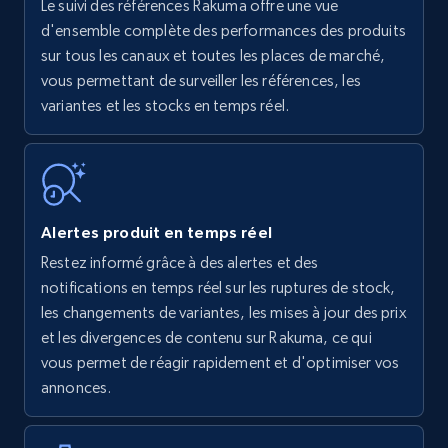
Le suivi des références Rakuma offre une vue
Amazon products - find products by using
d'ensemble complète des performances des produits
upc numbers
sur tous les canaux et toutes les places de marché,
vous permettant de surveiller les références, les
Title, Seller name, Brand, Description, Initial
variantes et les stocks en temps réel.
price, Currency, Availability, Reviews count, and
more.
35.3K+
5.7K+
Commencer
Alertes produit en temps réel
Restez informé grâce à des alertes et des
Amazon Reviews
notifications en temps réel sur les ruptures de stock,
URL, Product name, Product rating, Product
les changements de variantes, les mises à jour des prix
rating object, Product rating max, Rating,
et les divergences de contenu sur Rakuma, ce qui
Author name, Asin, and more.
vous permet de réagir rapidement et d'optimiser vos
annonces.
7.4K+
872+
Commencer