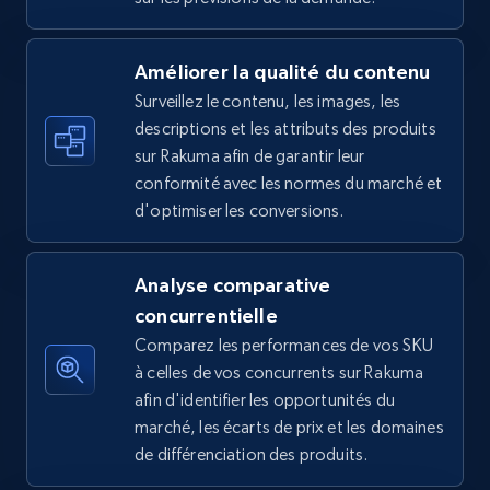
Améliorer la qualité du contenu
Surveillez le contenu, les images, les
Amazon sellers info
descriptions et les attributs des produits
Seller id, URL, Seller name, Description, Detailed
sur Rakuma afin de garantir leur
info, Stars, Feedbacks, Return policy, and more.
conformité avec les normes du marché et
d'optimiser les conversions.
2.5K+
378+
Commencer
Analyse comparative
concurrentielle
eBay
Comparez les performances de vos SKU
URL, Product id, Title, Seller name, Seller rating,
à celles de vos concurrents sur Rakuma
Seller reviews, Breadcrumbs, Root category, and
afin d'identifier les opportunités du
more.
marché, les écarts de prix et les domaines
de différenciation des produits.
2.5K+
359+
Commencer