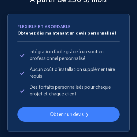
URL, Domain, Country code, Model number,
Sku, Product id, Product name, Manufacturer,
and more.
FLEXIBLE ET ABORDABLE
2.1K+
355+
Commencer
Obtenez dès maintenant un devis personnalisé !
Intégration facile grâce à un soutien
professionnel personnalisé
Home Depot US - Discover products by
Aucun coût d'installation supplémentaire
specified UPC
requis
URL, Domain, Country code, Model number,
Sku, Product id, Product name, Manufacturer,
Des forfaits personnalisés pour chaque
and more.
projet et chaque client
2.1K+
355+
Commencer
Obtenir un devis