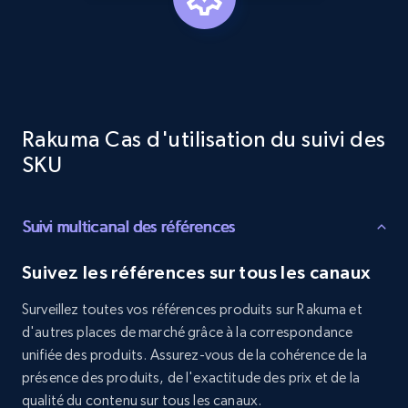
URL, Product id, Title, Product description,
Rating, Reviews count, Initial price, Discount,
and more.
1.3K+
176+
Commencer
Rakuma Cas d'utilisation du suivi des
SKU
Target - Discover products by specified
Suivi multicanal des références
UPC
URL, Product id, Title, Product description,
Suivez les références sur tous les canaux
Rating, Reviews count, Initial price, Discount,
and more.
Surveillez toutes vos références produits sur Rakuma et
d'autres places de marché grâce à la correspondance
1.3K+
176+
Commencer
unifiée des produits. Assurez-vous de la cohérence de la
présence des produits, de l'exactitude des prix et de la
qualité du contenu sur tous les canaux.