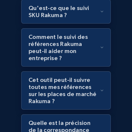
Lazada - Products
Qu'est-ce que le suivi
SKU Rakuma ?
URL, Title, Rating, Reviews, Initial price, Final
price, Currency, Stock, and more.
Comment le suivi des
991+
165+
Commencer
références Rakuma
peut-il aider mon
entreprise ?
Lazada - Products - Discover products by
keyword
Cet outil peut-il suivre
URL, Title, Rating, Reviews, Initial price, Final
toutes mes références
price, Currency, Stock, and more.
sur les places de marché
Rakuma ?
991+
165+
Commencer
Quelle est la précision
de la correspondance