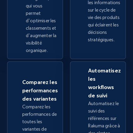
les informations
2.4K+
qui vous
200+
Commencer
sur le cycle de
permet
vie des produits
d'optimiser les
qui éclairent les
classements et
décisions
Google Shopping - collects products from
d'augmenter la
stratégiques.
web using keywords
visibilité
organique.
URL, Product id, Title, Product description,
Rating, Reviews count, Images, Variations, and
more.
Automatisez
les
2.4K+
200+
Commencer
Comparez les
workflows
performances
de suivi
des variantes
Automatisez le
Comparez les
Home Depot US
suivi des
performances de
URL, Domain, Country code, Model number,
références sur
toutes les
Sku, Product id, Product name, Manufacturer,
Rakuma grâce à
variantes de
and more.