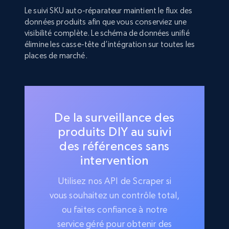
Le suivi SKU auto-réparateur maintient le flux des
données produits afin que vous conserviez une
visibilité complète. Le schéma de données unifié
élimine les casse-tête d’intégration sur toutes les
places de marché.
De la surveillance des
produits DIY au suivi
des références sans
intervention
Utilisez nos API de Scraper si
vous souhaitez un contrôle total,
ou faites confiance à notre
service géré pour obtenir des