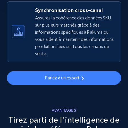
Synchronisation cross-canal
Assurez la cohérence des données SKU
eBay - Gather data on products using
sur plusieurs marchés grâce à des
specified keywords
informations spécifiques à Rakuma qui
URL, Product id, Title, Seller name, Seller rating,
vous aident à maintenir des informations
Seller reviews, Breadcrumbs, Root category, and
produit unifiées sur tous les canaux de
more.
vente.
2.5K+
359+
Commencer
Parlez à un expert
eBay - Collect products from shops on eBay
URL, Product id, Title, Seller name, Seller rating,
Seller reviews, Breadcrumbs, Root category, and
AVANTAGES
more.
Tirez parti de l'intelligence de