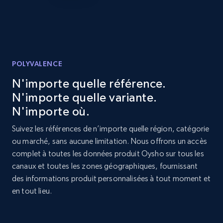
price, and more.
1.9K+
323+
Commencer
POLYVALENCE
Etsy - Collect data on products using
N'importe quelle référence.
specified keywords
N'importe quelle variante.
URL, Product id, Listing inventory id, Title, Rating,
N'importe où.
Reviews count shop, Reviews count item, Initial
Suivez les références de n’importe quelle région, catégorie
price, and more.
ou marché, sans aucune limitation. Nous offrons un accès
complet à toutes les données produit Oysho sur tous les
1.9K+
323+
Commencer
canaux et toutes les zones géographiques, fournissant
des informations produit personnalisées à tout moment et
en tout lieu.
Etsy - Collects data from shop's URL
URL, Product id, Listing inventory id, Title, Rating,