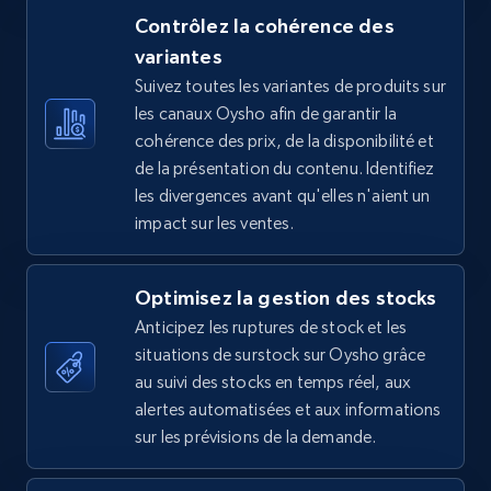
Contrôlez la cohérence des
variantes
Suivez toutes les variantes de produits sur
TikTok Shop - Collect TikTok shop products
les canaux Oysho afin de garantir la
by keywords search
cohérence des prix, de la disponibilité et
URL, Title, Available, Description, Currency, Initial
de la présentation du contenu. Identifiez
price, Final price, Discount percent, and more.
les divergences avant qu'elles n'aient un
impact sur les ventes.
5.4K+
668+
Commencer
Optimisez la gestion des stocks
Anticipez les ruptures de stock et les
TikTok Shop - discover records by shop url
situations de surstock sur Oysho grâce
URL, Title, Available, Description, Currency, Initial
au suivi des stocks en temps réel, aux
price, Final price, Discount percent, and more.
alertes automatisées et aux informations
sur les prévisions de la demande.
5.4K+
668+
Commencer