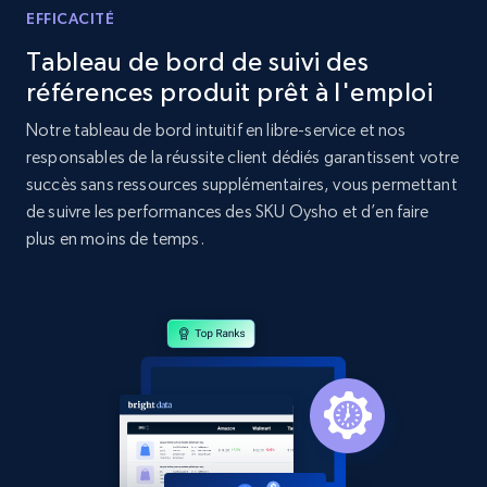
specific category URL
EFFICACITÉ
URL, Domain, Country code, Model number,
Tableau de bord de suivi des
Sku, Product id, Product name, Manufacturer,
références produit prêt à l'emploi
and more.
Notre tableau de bord intuitif en libre-service et nos
2.1K+
355+
Commencer
responsables de la réussite client dédiés garantissent votre
succès sans ressources supplémentaires, vous permettant
de suivre les performances des SKU Oysho et d’en faire
plus en moins de temps.
Amazon products global dataset
Title, Seller name, Brand, Description, Initial
price, Currency, Availability, Reviews count, and
more.
2.1K+
375+
Commencer