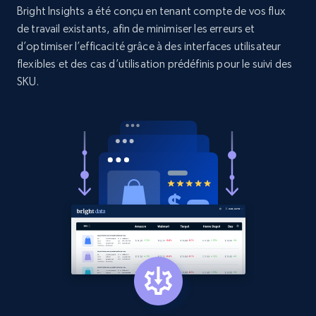
Bright Insights a été conçu en tenant compte de vos flux
and more.
de travail existants, afin de minimiser les erreurs et
d’optimiser l’efficacité grâce à des interfaces utilisateur
1.3K+
176+
Commencer
flexibles et des cas d’utilisation prédéfinis pour le suivi des
SKU.
Target - Gather data on products using
specified keywords
URL, Product id, Title, Product description,
Rating, Reviews count, Initial price, Discount,
and more.
1.3K+
176+
Commencer
Target - Discover products by category url