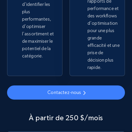
rapports de
d'identifier les
2.1K+
355+
Commencer
performance et
plus
des workflows
performantes,
d'optimisation
d'optimiser
pour une plus
l'assortiment et
Home Depot US - Gather data on products
grande
de maximiser le
using specified keywords
efficacité et une
potentiel de la
prise de
URL, Domain, Country code, Model number,
catégorie.
Sku, Product id, Product name, Manufacturer,
décision plus
and more.
rapide.
2.1K+
355+
Commencer
Contactez-nous
Home Depot US - Discover products by
À partir de 250 $/mois
specified URL
URL, Domain, Country code, Model number,