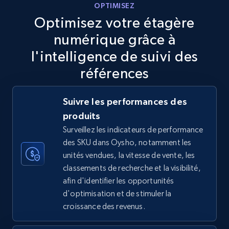
OPTIMISEZ
5.6K+
877+
Commencer
Optimisez votre étagère
numérique grâce à
l'intelligence de suivi des
TikTok Shop
références
URL, Title, Available, Description, Currency, Initial
price, Final price, Discount percent, and more.
Suivre les performances des
produits
5.4K+
668+
Commencer
Surveillez les indicateurs de performance
des SKU dans Oysho, notamment les
unités vendues, la vitesse de vente, les
TikTok Shop - category
classements de recherche et la visibilité,
afin d'identifier les opportunités
URL, Title, Available, Description, Currency, Initial
d'optimisation et de stimuler la
price, Final price, Discount percent, and more.
croissance des revenus.
5.4K+
668+
Commencer