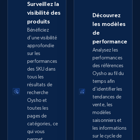
Surveillez la
visibilité des
Découvrez
produits
les modèles
eBay - Collect records by category
Bénéficiez
de
URL, Product id, Title, Seller name, Seller rating,
d'une visibilité
performance
Seller reviews, Breadcrumbs, Root category, and
approfondie
Analysez les
more.
sur les
performances
performances
des références
2.5K+
359+
Commencer
des SKU dans
Oysho au fil du
tous les
temps afin
résultats de
d'identifier les
recherche
tendances de
Google Shopping
Oysho et
vente, les
URL, Product id, Title, Product description,
toutes les
modèles
Rating, Reviews count, Images, Variations, and
pages de
saisonniers et
more.
catégories, ce
les informations
qui vous
sur le cycle de
2.4K+
permet
202+
Commencer