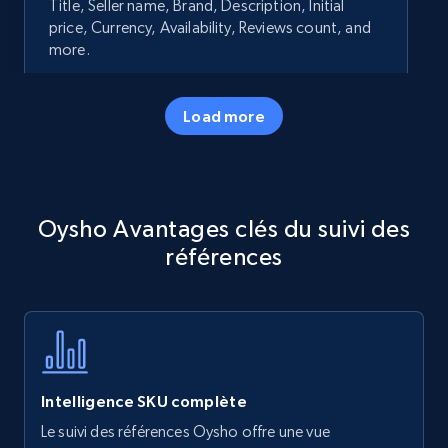
Title, Seller name, Brand, Description, Initial
price, Currency, Availability, Reviews count, and
more.
35.3K+
5.7K+
Commencer
Load more
Amazon products - Collects products by
Oysho Avantages clés du suivi des
specific keywords
références
Title, Seller name, Brand, Description, Initial
price, Currency, Availability, Reviews count, and
more.
35.3K+
5.7K+
Commencer
Intelligence SKU complète
Le suivi des références Oysho offre une vue