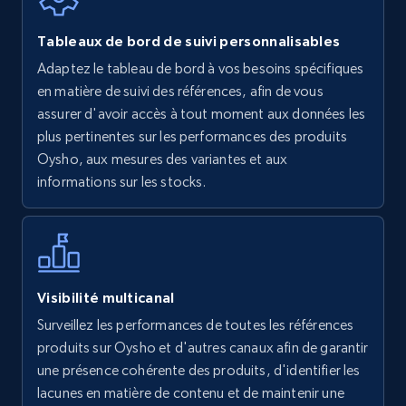
Walmart - products
Tableaux de bord de suivi personnalisables
URL, Final price, Sku, Currency, Gtin,
Adaptez le tableau de bord à vos besoins spécifiques
Specifications, Image urls, Top reviews, and
en matière de suivi des références, afin de vous
more.
assurer d'avoir accès à tout moment aux données les
plus pertinentes sur les performances des produits
5.6K+
877+
Commencer
Oysho, aux mesures des variantes et aux
informations sur les stocks.
Walmart - products - Find new products by
using specific category URL
URL, Final price, Sku, Currency, Gtin,
Visibilité multicanal
Specifications, Image urls, Top reviews, and
Surveillez les performances de toutes les références
more.
produits sur Oysho et d'autres canaux afin de garantir
une présence cohérente des produits, d'identifier les
5.6K+
877+
Commencer
lacunes en matière de contenu et de maintenir une