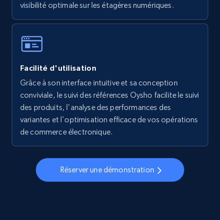
visibilité optimale sur les étagères numériques.
Walmart - products - Collects products by
specific keywords
URL, Final price, Sku, Currency, Gtin,
Facilité d'utilisation
Specifications, Image urls, Top reviews, and
more.
Grâce à son interface intuitive et sa conception
conviviale, le suivi des références Oysho facilite le suivi
des produits, l'analyse des performances des
5.6K+
877+
Commencer
variantes et l'optimisation efficace de vos opérations
de commerce électronique.
Walmart - products - Discover products by
using sku numbers
Réserver une démonstration
URL, Final price, Sku, Currency, Gtin,
Specifications, Image urls, Top reviews, and
more.