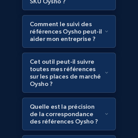
Lazada - Products
SKU Oysho ?
URL, Title, Rating, Reviews, Initial price, Final
price, Currency, Stock, and more.
Comment le suivi des
références Oysho peut-il
991+
165+
Commencer
aider mon entreprise ?
Cet outil peut-il suivre
Lazada - Products - Discover products by
toutes mes références
keyword
sur les places de marché
URL, Title, Rating, Reviews, Initial price, Final
Oysho ?
price, Currency, Stock, and more.
991+
165+
Commencer
Quelle est la précision
de la correspondance
des références Oysho ?
Lazada - Products - Discover products by