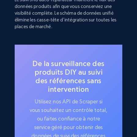
données produits afin que vous conserviez une
visibilité complète. Le schéma de données unifié
élimine les casse-tête d’intégration sur toutes les
places de marché.
De la surveillance des
produits DIY au suivi
des références sans
intervention
Utilisez nos API de Scraper si
vous souhaitez un contrôle total,
ou faites confiance à notre
service géré pour obtenir des
données de suivi des références