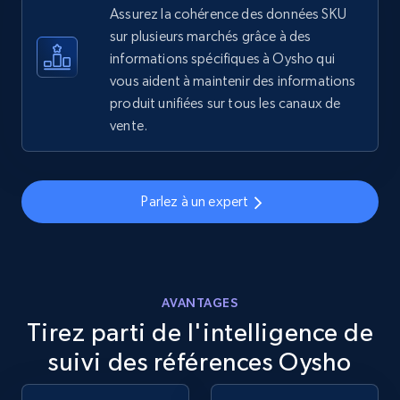
Assurez la cohérence des données SKU
sur plusieurs marchés grâce à des
eBay - Gather data on products using
informations spécifiques à Oysho qui
specified keywords
vous aident à maintenir des informations
URL, Product id, Title, Seller name, Seller rating,
produit unifiées sur tous les canaux de
Seller reviews, Breadcrumbs, Root category, and
vente.
more.
2.5K+
359+
Commencer
Parlez à un expert
eBay - Collect products from shops on eBay
URL, Product id, Title, Seller name, Seller rating,
AVANTAGES
Seller reviews, Breadcrumbs, Root category, and
Tirez parti de l'intelligence de
more.
suivi des références Oysho
2.5K+
359+
Commencer