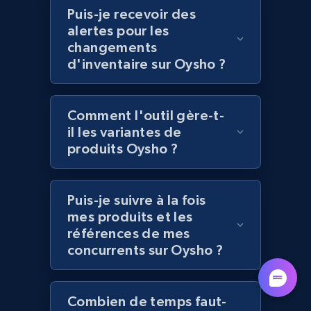
category URL or brand URL
Puis-je recevoir des
alertes pour les
URL, Title, Rating, Reviews, Initial price, Final
price, Currency, Stock, and more.
changements
d'inventaire sur Oysho ?
991+
165+
Commencer
Comment l'outil gère-t-
il les variantes de
produits Oysho ?
Lazada - Products - Discover products by
seller URL
URL, Title, Rating, Reviews, Initial price, Final
Puis-je suivre à la fois
price, Currency, Stock, and more.
mes produits et les
références de mes
991+
165+
Commencer
concurrents sur Oysho ?
Combien de temps faut-