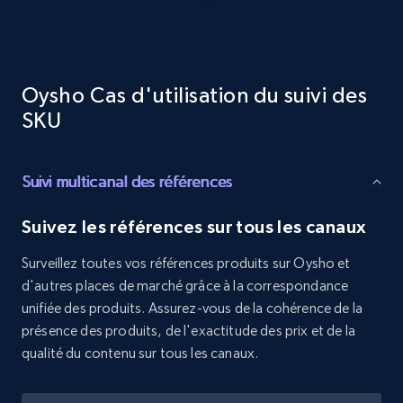
URL, Product id, Title, Product description,
Rating, Reviews count, Initial price, Discount,
and more.
Oysho Cas d'utilisation du suivi des
1.3K+
176+
Commencer
SKU
Suivi multicanal des références
Target - Discover products by specified
UPC
Suivez les références sur tous les canaux
URL, Product id, Title, Product description,
Rating, Reviews count, Initial price, Discount,
Surveillez toutes vos références produits sur Oysho et
and more.
d'autres places de marché grâce à la correspondance
unifiée des produits. Assurez-vous de la cohérence de la
1.3K+
176+
Commencer
présence des produits, de l'exactitude des prix et de la
qualité du contenu sur tous les canaux.