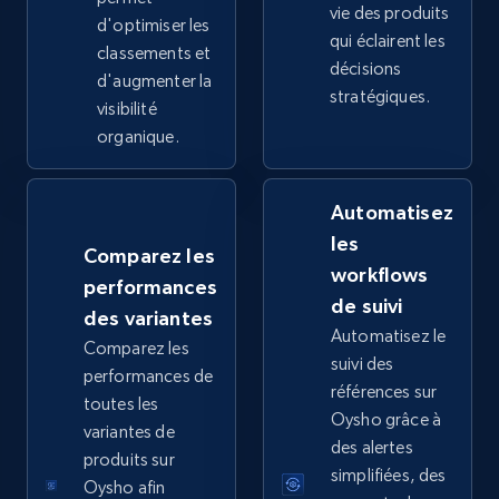
vie des produits
d'optimiser les
qui éclairent les
classements et
décisions
d'augmenter la
stratégiques.
Google Shopping - collects products from
visibilité
web using keywords
organique.
URL, Product id, Title, Product description,
Rating, Reviews count, Images, Variations, and
Automatisez
more.
les
Comparez les
workflows
2.4K+
202+
Commencer
performances
de suivi
des variantes
Automatisez le
Comparez les
suivi des
performances de
Home Depot US
références sur
toutes les
URL, Domain, Country code, Model number,
Oysho grâce à
variantes de
Sku, Product id, Product name, Manufacturer,
des alertes
produits sur
and more.
simplifiées, des
Oysho afin