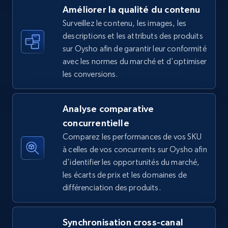
Améliorer la qualité du contenu
Surveillez le contenu, les images, les
descriptions et les attributs des produits
Amazon sellers info
sur Oysho afin de garantir leur conformité
Seller id, URL, Seller name, Description, Detailed
avec les normes du marché et d'optimiser
info, Stars, Feedbacks, Return policy, and more.
les conversions.
2.5K+
378+
Commencer
Analyse comparative
concurrentielle
Comparez les performances de vos SKU
eBay
à celles de vos concurrents sur Oysho afin
URL, Product id, Title, Seller name, Seller rating,
d'identifier les opportunités du marché,
Seller reviews, Breadcrumbs, Root category, and
les écarts de prix et les domaines de
more.
différenciation des produits.
2.5K+
359+
Commencer
Synchronisation cross-canal