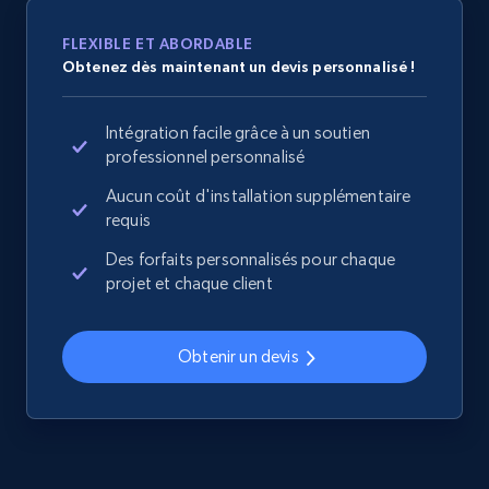
Sku, Product id, Product name, Manufacturer,
and more.
FLEXIBLE ET ABORDABLE
Obtenez dès maintenant un devis personnalisé !
2.1K+
355+
Commencer
Intégration facile grâce à un soutien
professionnel personnalisé
Aucun coût d'installation supplémentaire
Home Depot US - Discover products by
requis
specified UPC
URL, Domain, Country code, Model number,
Des forfaits personnalisés pour chaque
Sku, Product id, Product name, Manufacturer,
projet et chaque client
and more.
Obtenir un devis
2.1K+
355+
Commencer
Home Depot US - Discovery products by