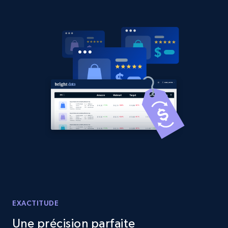
Amazon products global dataset - Collects
products by best sellers category URL
Title, Seller name, Brand, Description, Initial
price, Currency, Availability, Reviews count, and
more.
2.1K+
375+
Commencer
Amazon products global dataset - Collect
Amazon products by seller URL
Title, Seller name, Brand, Description, Initial
EXACTITUDE
price, Currency, Availability, Reviews count, and
more.
Une précision parfaite