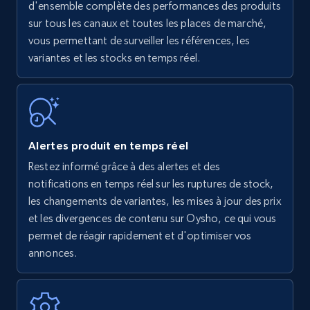
Amazon products - find products by using
d'ensemble complète des performances des produits
upc numbers
sur tous les canaux et toutes les places de marché,
vous permettant de surveiller les références, les
Title, Seller name, Brand, Description, Initial
variantes et les stocks en temps réel.
price, Currency, Availability, Reviews count, and
more.
35.3K+
5.7K+
Commencer
Alertes produit en temps réel
Restez informé grâce à des alertes et des
Amazon Reviews
notifications en temps réel sur les ruptures de stock,
URL, Product name, Product rating, Product
les changements de variantes, les mises à jour des prix
rating object, Product rating max, Rating,
et les divergences de contenu sur Oysho, ce qui vous
Author name, Asin, and more.
permet de réagir rapidement et d'optimiser vos
annonces.
7.4K+
872+
Commencer