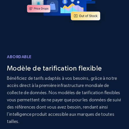
Amazon products global dataset - Collects
products by specific category URL
Title, Seller name, Brand, Description, Initial
price, Currency, Availability, Reviews count, and
more.
2.1K+
375+
Commencer
ABORDABLE
Modèle de tarification flexible
Amazon products global dataset -
Bénéficiez de tarifs adaptés à vos besoins, grâce à notre
Collecting products by keyword search
accès direct à la première infrastructure mondiale de
collecte de données. Nos modèles de tarification flexibles
Title, Seller name, Brand, Description, Initial
price, Currency, Availability, Reviews count, and
vous permettent de ne payer que pour les données de suivi
more.
des références dont vous avez besoin, rendant ainsi
l’intelligence produit accessible aux marques de toutes
tailles.
2.1K+
375+
Commencer