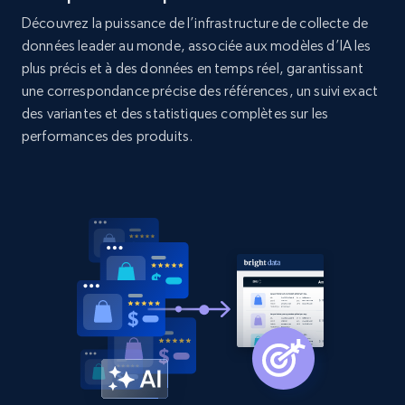
Découvrez la puissance de l’infrastructure de collecte de
2.1K+
375+
Commencer
données leader au monde, associée aux modèles d’IA les
plus précis et à des données en temps réel, garantissant
une correspondance précise des références, un suivi exact
des variantes et des statistiques complètes sur les
Amazon products global dataset - Collect
performances des produits.
products from Brands URLs
Title, Seller name, Brand, Description, Initial
price, Currency, Availability, Reviews count, and
more.
2.1K+
375+
Commencer
Etsy
URL, Product id, Listing inventory id, Title, Rating,
Reviews count shop, Reviews count item, Initial