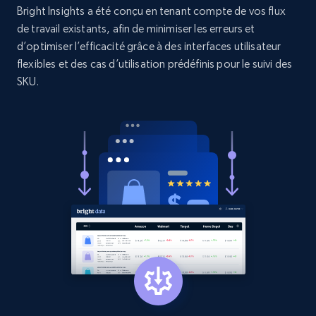
Bright Insights a été conçu en tenant compte de vos flux
and more.
de travail existants, afin de minimiser les erreurs et
d’optimiser l’efficacité grâce à des interfaces utilisateur
1.3K+
175+
Commencer
flexibles et des cas d’utilisation prédéfinis pour le suivi des
SKU.
Target - Gather data on products using
specified keywords
URL, Product id, Title, Product description,
Rating, Reviews count, Initial price, Discount,
and more.
1.3K+
175+
Commencer
Target - Discover products by category url