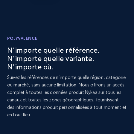
price, and more.
1.9K+
322+
Commencer
POLYVALENCE
Etsy - Collect data on products using
N'importe quelle référence.
specified keywords
N'importe quelle variante.
URL, Product id, Listing inventory id, Title, Rating,
N'importe où.
Reviews count shop, Reviews count item, Initial
Suivez les références de n’importe quelle région, catégorie
price, and more.
ou marché, sans aucune limitation. Nous offrons un accès
complet à toutes les données produit Nykaa sur tous les
1.9K+
322+
Commencer
canaux et toutes les zones géographiques, fournissant
des informations produit personnalisées à tout moment et
en tout lieu.
Etsy - Collects data from shop's URL
URL, Product id, Listing inventory id, Title, Rating,