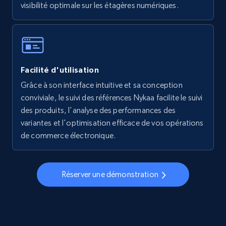
visibilité optimale sur les étagères numériques.
Walmart - products - Collects products by
specific keywords
URL, Final price, Sku, Currency, Gtin,
Facilité d'utilisation
Specifications, Image urls, Top reviews, and
more.
Grâce à son interface intuitive et sa conception
conviviale, le suivi des références Nykaa facilite le suivi
des produits, l'analyse des performances des
5.6K+
875+
Commencer
variantes et l'optimisation efficace de vos opérations
de commerce électronique.
Walmart - products - Discover products by
using sku numbers
Réserver une démonstration
URL, Final price, Sku, Currency, Gtin,
Specifications, Image urls, Top reviews, and
more.