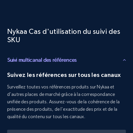
URL, Product id, Title, Product description,
Rating, Reviews count, Initial price, Discount,
and more.
Nykaa Cas d'utilisation du suivi des
1.3K+
175+
Commencer
SKU
Suivi multicanal des références
Target - Discover products by specified
UPC
Suivez les références sur tous les canaux
URL, Product id, Title, Product description,
Rating, Reviews count, Initial price, Discount,
Surveillez toutes vos références produits sur Nykaa et
and more.
d'autres places de marché grâce à la correspondance
unifiée des produits. Assurez-vous de la cohérence de la
1.3K+
175+
Commencer
présence des produits, de l'exactitude des prix et de la
qualité du contenu sur tous les canaux.