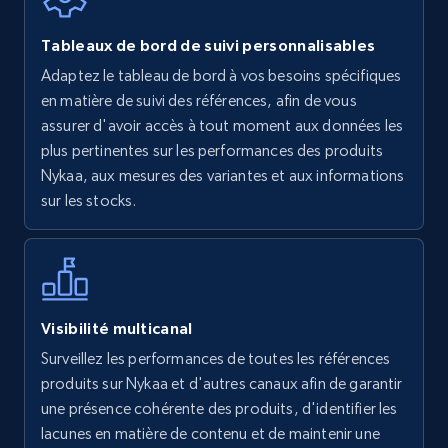
Walmart - products
Tableaux de bord de suivi personnalisables
URL, Final price, Sku, Currency, Gtin,
Adaptez le tableau de bord à vos besoins spécifiques
Specifications, Image urls, Top reviews, and
en matière de suivi des références, afin de vous
more.
assurer d'avoir accès à tout moment aux données les
plus pertinentes sur les performances des produits
5.6K+
875+
Commencer
Nykaa, aux mesures des variantes et aux informations
sur les stocks.
Walmart - products - Find new products by
using specific category URL
URL, Final price, Sku, Currency, Gtin,
Visibilité multicanal
Specifications, Image urls, Top reviews, and
Surveillez les performances de toutes les références
more.
produits sur Nykaa et d'autres canaux afin de garantir
une présence cohérente des produits, d'identifier les
5.6K+
875+
Commencer
lacunes en matière de contenu et de maintenir une