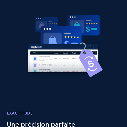
Amazon products global dataset - Collects
products by best sellers category URL
Title, Seller name, Brand, Description, Initial
price, Currency, Availability, Reviews count, and
more.
2.1K+
375+
Commencer
Amazon products global dataset - Collect
Amazon products by seller URL
Title, Seller name, Brand, Description, Initial
EXACTITUDE
price, Currency, Availability, Reviews count, and
more.
Une précision parfaite