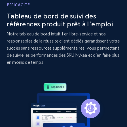
specific category URL
EFFICACITÉ
URL, Domain, Country code, Model number,
Tableau de bord de suivi des
Sku, Product id, Product name, Manufacturer,
références produit prêt à l'emploi
and more.
Notre tableau de bord intuitif en libre-service et nos
2.1K+
353+
Commencer
responsables de la réussite client dédiés garantissent votre
succès sans ressources supplémentaires, vous permettant
de suivre les performances des SKU Nykaa et d’en faire plus
en moins de temps.
Amazon products global dataset
Title, Seller name, Brand, Description, Initial
price, Currency, Availability, Reviews count, and
more.
2.1K+
375+
Commencer