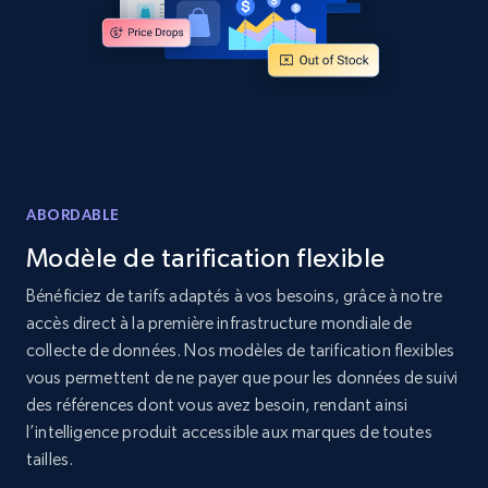
Amazon products global dataset - Collects
products by specific category URL
Title, Seller name, Brand, Description, Initial
price, Currency, Availability, Reviews count, and
more.
2.1K+
375+
Commencer
ABORDABLE
Modèle de tarification flexible
Amazon products global dataset -
Bénéficiez de tarifs adaptés à vos besoins, grâce à notre
Collecting products by keyword search
accès direct à la première infrastructure mondiale de
collecte de données. Nos modèles de tarification flexibles
Title, Seller name, Brand, Description, Initial
price, Currency, Availability, Reviews count, and
vous permettent de ne payer que pour les données de suivi
more.
des références dont vous avez besoin, rendant ainsi
l’intelligence produit accessible aux marques de toutes
tailles.
2.1K+
375+
Commencer