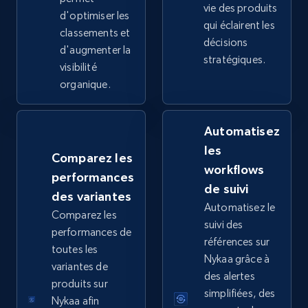
vie des produits
d'optimiser les
qui éclairent les
classements et
décisions
d'augmenter la
stratégiques.
Google Shopping - collects products from
visibilité
web using keywords
organique.
URL, Product id, Title, Product description,
Rating, Reviews count, Images, Variations, and
Automatisez
more.
les
Comparez les
workflows
2.4K+
199+
Commencer
performances
de suivi
des variantes
Automatisez le
Comparez les
suivi des
performances de
Home Depot US
références sur
toutes les
URL, Domain, Country code, Model number,
Nykaa grâce à
variantes de
Sku, Product id, Product name, Manufacturer,
des alertes
produits sur
and more.
simplifiées, des
Nykaa afin