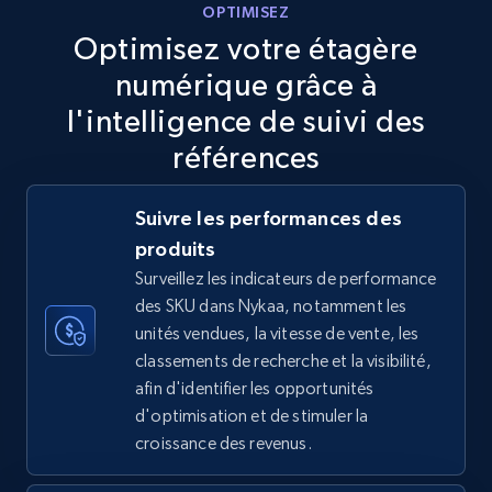
OPTIMISEZ
5.6K+
875+
Commencer
Optimisez votre étagère
numérique grâce à
l'intelligence de suivi des
TikTok Shop
références
URL, Title, Available, Description, Currency, Initial
price, Final price, Discount percent, and more.
Suivre les performances des
produits
5.4K+
667+
Commencer
Surveillez les indicateurs de performance
des SKU dans Nykaa, notamment les
unités vendues, la vitesse de vente, les
TikTok Shop - category
classements de recherche et la visibilité,
afin d'identifier les opportunités
URL, Title, Available, Description, Currency, Initial
d'optimisation et de stimuler la
price, Final price, Discount percent, and more.
croissance des revenus.
5.4K+
667+
Commencer