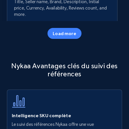
Title, Seller name, Brand, Description, Initial
price, Currency, Availability, Reviews count, and
more.
35.2K+
5.7K+
Commencer
Load more
Amazon products - Collects products by
Nykaa Avantages clés du suivi des
specific keywords
références
Title, Seller name, Brand, Description, Initial
price, Currency, Availability, Reviews count, and
more.
35.2K+
5.7K+
Commencer
Intelligence SKU complète
Le suivi des références Nykaa offre une vue