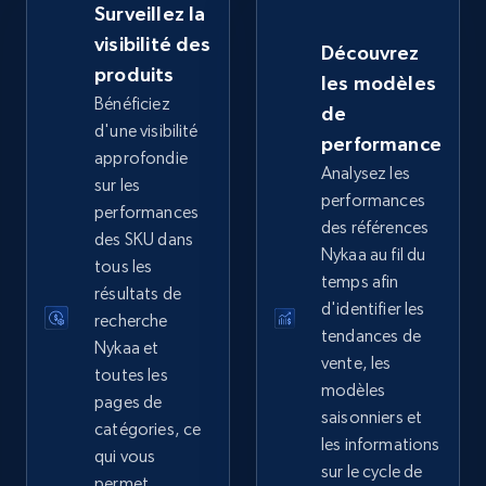
Surveillez la
visibilité des
Découvrez
produits
les modèles
eBay - Collect records by category
Bénéficiez
de
URL, Product id, Title, Seller name, Seller rating,
d'une visibilité
performance
Seller reviews, Breadcrumbs, Root category, and
approfondie
Analysez les
more.
sur les
performances
performances
des références
2.5K+
359+
Commencer
des SKU dans
Nykaa au fil du
tous les
temps afin
résultats de
d'identifier les
recherche
tendances de
Google Shopping
Nykaa et
vente, les
URL, Product id, Title, Product description,
toutes les
modèles
Rating, Reviews count, Images, Variations, and
pages de
saisonniers et
more.
catégories, ce
les informations
qui vous
sur le cycle de
2.4K+
permet
199+
Commencer