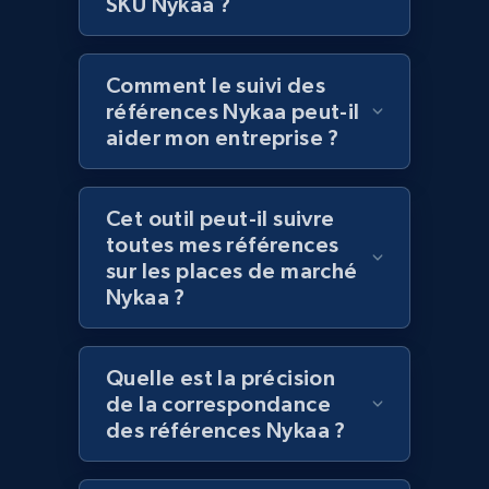
Lowes.com
SKU Nykaa ?
URL, Domain, Marketplace pn, Sku, Other pn,
Model number, Gtin ean pn, Product name, and
more.
Comment le suivi des
références Nykaa peut-il
aider mon entreprise ?
991+
162+
Commencer
Cet outil peut-il suivre
toutes mes références
Lowes.com - Gather data on products using
sur les places de marché
specified keywords
Nykaa ?
URL, Domain, Marketplace pn, Sku, Other pn,
Model number, Gtin ean pn, Product name, and
more.
Quelle est la précision
de la correspondance
991+
162+
Commencer
des références Nykaa ?