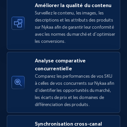
Améliorer la qualité du contenu
Surveillez le contenu, les images, les
descriptions et les attributs des produits
Amazon sellers info
sur Nykaa afin de garantir leur conformité
Seller id, URL, Seller name, Description, Detailed
avec les normes du marché et d'optimiser
info, Stars, Feedbacks, Return policy, and more.
les conversions.
2.5K+
378+
Commencer
Analyse comparative
concurrentielle
Comparez les performances de vos SKU
eBay
à celles de vos concurrents sur Nykaa afin
URL, Product id, Title, Seller name, Seller rating,
d'identifier les opportunités du marché,
Seller reviews, Breadcrumbs, Root category, and
les écarts de prix et les domaines de
more.
différenciation des produits.
2.5K+
359+
Commencer
Synchronisation cross-canal