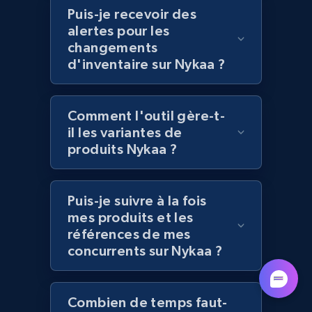
Puis-je recevoir des
Lowes.com - Collect records by category
alertes pour les
URL, Domain, Marketplace pn, Sku, Other pn,
changements
Model number, Gtin ean pn, Product name, and
d'inventaire sur Nykaa ?
more.
991+
162+
Commencer
Comment l'outil gère-t-
il les variantes de
produits Nykaa ?
Lazada - Products
Puis-je suivre à la fois
URL, Title, Rating, Reviews, Initial price, Final
mes produits et les
price, Currency, Stock, and more.
références de mes
concurrents sur Nykaa ?
988+
160+
Commencer
Combien de temps faut-