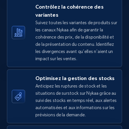
Contrôlez la cohérence des
variantes
Suivez toutes les variantes de produits sur
TikTok Shop - Collect TikTok shop products
les canaux Nykaa afin de garantir la
by keywords search
cohérence des prix, de la disponibilité et
URL, Title, Available, Description, Currency, Initial
de la présentation du contenu. Identifiez
price, Final price, Discount percent, and more.
les divergences avant qu'elles n'aient un
impact sur les ventes.
5.4K+
667+
Commencer
Optimisez la gestion des stocks
Anticipez les ruptures de stock et les
TikTok Shop - discover records by shop url
situations de surstock sur Nykaa grâce au
URL, Title, Available, Description, Currency, Initial
suivi des stocks en temps réel, aux alertes
price, Final price, Discount percent, and more.
automatisées et aux informations sur les
prévisions de la demande.
5.4K+
667+
Commencer