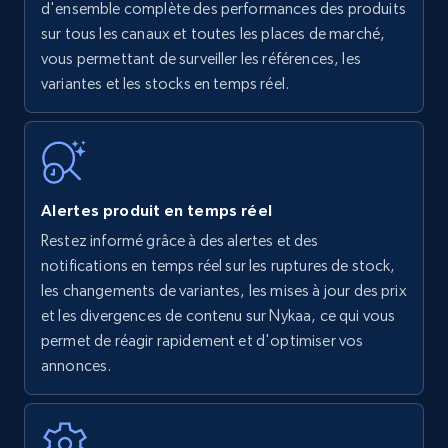
Amazon products - find products by using
d'ensemble complète des performances des produits
upc numbers
sur tous les canaux et toutes les places de marché,
vous permettant de surveiller les références, les
Title, Seller name, Brand, Description, Initial
variantes et les stocks en temps réel.
price, Currency, Availability, Reviews count, and
more.
35.2K+
5.7K+
Commencer
Alertes produit en temps réel
Restez informé grâce à des alertes et des
Amazon Reviews
notifications en temps réel sur les ruptures de stock,
URL, Product name, Product rating, Product
les changements de variantes, les mises à jour des prix
rating object, Product rating max, Rating,
et les divergences de contenu sur Nykaa, ce qui vous
Author name, Asin, and more.
permet de réagir rapidement et d'optimiser vos
annonces.
7.4K+
870+
Commencer