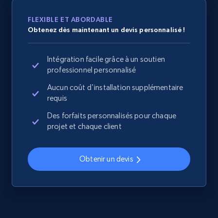
Sku, Product id, Product name, Manufacturer,
and more.
FLEXIBLE ET ABORDABLE
Obtenez dès maintenant un devis personnalisé !
2.1K+
353+
Commencer
Intégration facile grâce à un soutien
professionnel personnalisé
Aucun coût d'installation supplémentaire
Home Depot US - Discover products by
requis
specified UPC
URL, Domain, Country code, Model number,
Des forfaits personnalisés pour chaque
Sku, Product id, Product name, Manufacturer,
projet et chaque client
and more.
Obtenir un devis
2.1K+
353+
Commencer
Home Depot US - Discovery products by