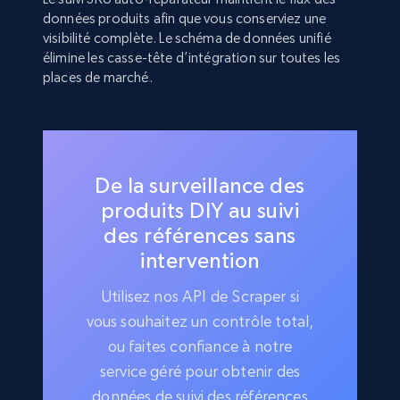
données produits afin que vous conserviez une
visibilité complète. Le schéma de données unifié
élimine les casse-tête d’intégration sur toutes les
places de marché.
De la surveillance des
produits DIY au suivi
des références sans
intervention
Utilisez nos API de Scraper si
vous souhaitez un contrôle total,
ou faites confiance à notre
service géré pour obtenir des
données de suivi des références