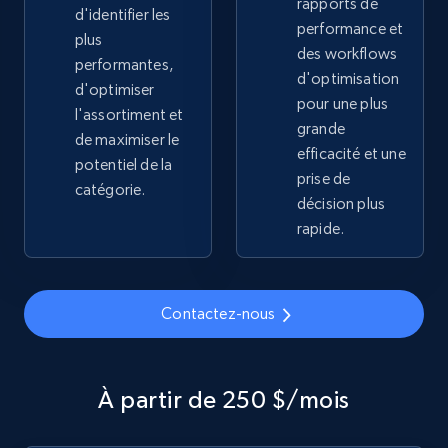
rapports de
d'identifier les
2.1K+
353+
Commencer
performance et
plus
des workflows
performantes,
d'optimisation
d'optimiser
pour une plus
l'assortiment et
Home Depot US - Gather data on products
grande
de maximiser le
using specified keywords
efficacité et une
potentiel de la
prise de
URL, Domain, Country code, Model number,
catégorie.
Sku, Product id, Product name, Manufacturer,
décision plus
and more.
rapide.
2.1K+
353+
Commencer
Contactez-nous
Home Depot US - Discover products by
À partir de 250 $/mois
specified URL
URL, Domain, Country code, Model number,