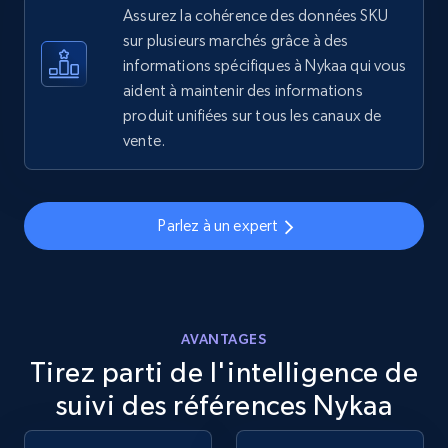
Assurez la cohérence des données SKU
sur plusieurs marchés grâce à des
eBay - Gather data on products using
informations spécifiques à Nykaa qui vous
specified keywords
aident à maintenir des informations
URL, Product id, Title, Seller name, Seller rating,
produit unifiées sur tous les canaux de
Seller reviews, Breadcrumbs, Root category, and
vente.
more.
2.5K+
359+
Commencer
Parlez à un expert
eBay - Collect products from shops on eBay
URL, Product id, Title, Seller name, Seller rating,
AVANTAGES
Seller reviews, Breadcrumbs, Root category, and
Tirez parti de l'intelligence de
more.
suivi des références Nykaa
2.5K+
359+
Commencer