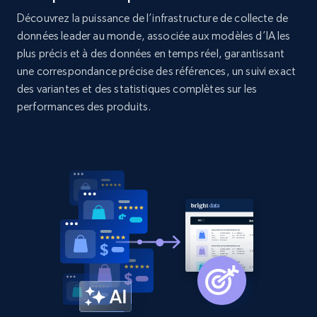
Découvrez la puissance de l’infrastructure de collecte de
2.1K+
375+
Commencer
données leader au monde, associée aux modèles d’IA les
plus précis et à des données en temps réel, garantissant
une correspondance précise des références, un suivi exact
des variantes et des statistiques complètes sur les
Amazon products global dataset - Collect
performances des produits.
products from Brands URLs
Title, Seller name, Brand, Description, Initial
price, Currency, Availability, Reviews count, and
more.
2.1K+
375+
Commencer
Etsy
URL, Product id, Listing inventory id, Title, Rating,
Reviews count shop, Reviews count item, Initial