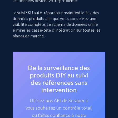
les données devient votre problème.
Le suivi SKU auto-réparateur maintient le flux des
données produits afin que vous conserviez une
visibilité complète. Le schéma de données unifié
élimine les casse-tête d’intégration sur toutes les
places de marché.
De la surveillance des
produits DIY au suivi
des références sans
intervention
Utilisez nos API de Scraper si
vous souhaitez un contrôle total,
ou faites confiance à notre