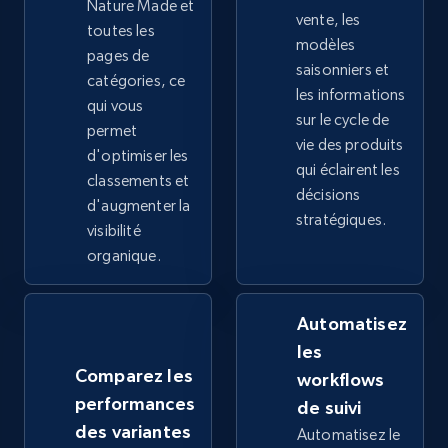
Nature Made et
vente, les
toutes les
modèles
2.4K+
199+
Commencer
pages de
saisonniers et
catégories, ce
les informations
qui vous
sur le cycle de
permet
Google Shopping - collects products from
vie des produits
d'optimiser les
web using keywords
qui éclairent les
classements et
décisions
URL, Product id, Title, Product description,
d'augmenter la
stratégiques.
Rating, Reviews count, Images, Variations, and
visibilité
more.
organique.
2.4K+
199+
Commencer
Automatisez
les
Comparez les
workflows
Home Depot US
performances
de suivi
URL, Domain, Country code, Model number,
des variantes
Automatisez le