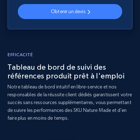
Home Depot US - Discovery products by
Obtenir un devis
specific category URL
URL, Domain, Country code, Model number,
Sku, Product id, Product name, Manufacturer,
and more.
EFFICACITÉ
2.1K+
355+
Commencer
Tableau de bord de suivi des
références produit prêt à l'emploi
Notre tableau de bord intuitif en libre-service et nos
Amazon products global dataset
responsables de la réussite client dédiés garantissent votre
Title, Seller name, Brand, Description, Initial
succès sans ressources supplémentaires, vous permettant
price, Currency, Availability, Reviews count, and
de suivre les performances des SKU Nature Made et d’en
more.
faire plus en moins de temps.
2.1K+
375+
Commencer