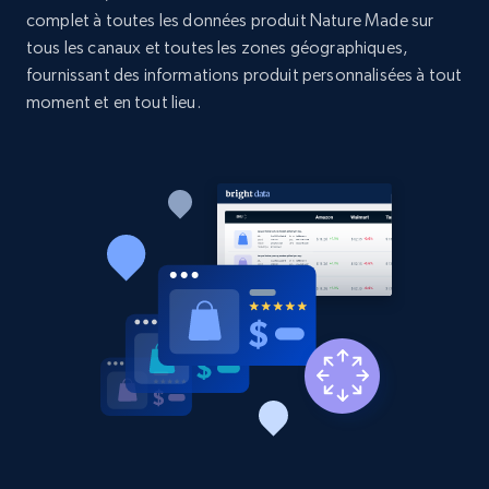
Etsy - Collects data from shop's URL
complet à toutes les données produit Nature Made sur
tous les canaux et toutes les zones géographiques,
URL, Product id, Listing inventory id, Title, Rating,
Reviews count shop, Reviews count item, Initial
fournissant des informations produit personnalisées à tout
price, and more.
moment et en tout lieu.
1.9K+
322+
Commencer
Amazon products search
Asin, URL, Name, Sponsored, Initial price, Final
price, Currency, Sold, and more.
1.6K+
181+
Commencer
Target