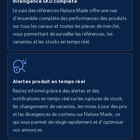
Intelligence SKU complète
Le suivi des références Nature Made offre une vue
Amazon products - find products by using
d'ensemble complète des performances des produits
upc numbers
sur tous les canaux et toutes les places de marché,
vous permettant de surveiller les références, les
Title, Seller name, Brand, Description, Initial
variantes et les stocks en temps réel.
price, Currency, Availability, Reviews count, and
more.
35.2K+
5.7K+
Commencer
Alertes produit en temps réel
Restez informé grâce à des alertes et des
Amazon Reviews
notifications en temps réel sur les ruptures de stock,
URL, Product name, Product rating, Product
les changements de variantes, les mises à jour des prix
rating object, Product rating max, Rating,
et les divergences de contenu sur Nature Made, ce
Author name, Asin, and more.
qui vous permet de réagir rapidement et d'optimiser
vos annonces.
7.4K+
870+
Commencer