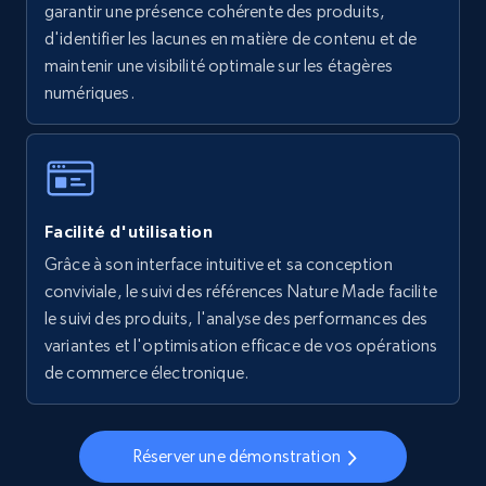
garantir une présence cohérente des produits,
5.6K+
875+
Commencer
d'identifier les lacunes en matière de contenu et de
maintenir une visibilité optimale sur les étagères
numériques.
Walmart - products - Collects products by
specific keywords
URL, Final price, Sku, Currency, Gtin,
Specifications, Image urls, Top reviews, and
Facilité d'utilisation
more.
Grâce à son interface intuitive et sa conception
conviviale, le suivi des références Nature Made facilite
5.6K+
875+
Commencer
le suivi des produits, l'analyse des performances des
variantes et l'optimisation efficace de vos opérations
de commerce électronique.
Walmart - products - Discover products by
using sku numbers
Réserver une démonstration
URL, Final price, Sku, Currency, Gtin,
Specifications, Image urls, Top reviews, and