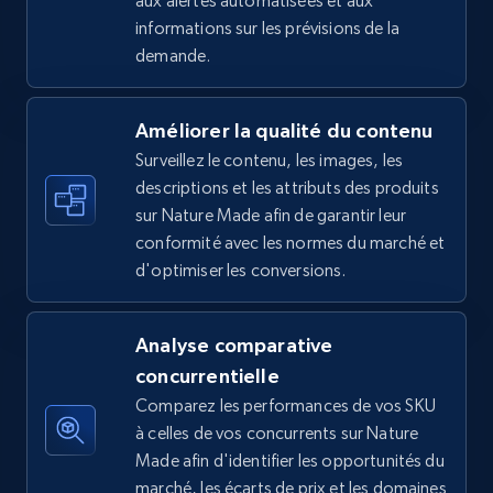
aux alertes automatisées et aux
informations sur les prévisions de la
5.4K+
668+
Commencer
demande.
Améliorer la qualité du contenu
Amazon sellers info
Surveillez le contenu, les images, les
Seller id, URL, Seller name, Description, Detailed
descriptions et les attributs des produits
info, Stars, Feedbacks, Return policy, and more.
sur Nature Made afin de garantir leur
conformité avec les normes du marché et
2.5K+
378+
Commencer
d'optimiser les conversions.
Analyse comparative
eBay
concurrentielle
URL, Product id, Title, Seller name, Seller rating,
Comparez les performances de vos SKU
Seller reviews, Breadcrumbs, Root category, and
à celles de vos concurrents sur Nature
more.
Made afin d'identifier les opportunités du
marché, les écarts de prix et les domaines