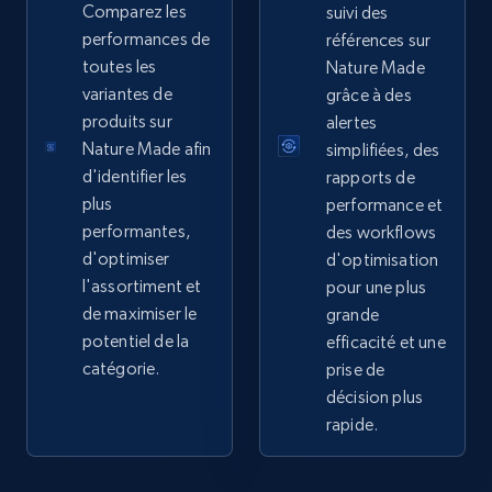
Sku, Product id, Product name, Manufacturer,
Comparez les
suivi des
and more.
performances de
références sur
toutes les
Nature Made
2.1K+
355+
Commencer
variantes de
grâce à des
produits sur
alertes
Nature Made afin
simplifiées, des
d'identifier les
rapports de
Home Depot US - Gather data on products
plus
performance et
using specified keywords
performantes,
des workflows
URL, Domain, Country code, Model number,
d'optimiser
d'optimisation
Sku, Product id, Product name, Manufacturer,
l'assortiment et
pour une plus
and more.
de maximiser le
grande
potentiel de la
efficacité et une
2.1K+
355+
Commencer
catégorie.
prise de
décision plus
rapide.
Home Depot US - Discover products by