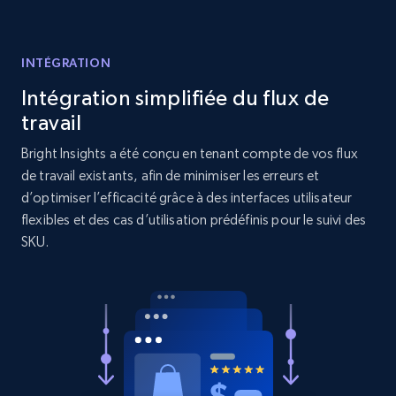
URL, Product id, Title, Product description,
Rating, Reviews count, Initial price, Discount,
and more.
INTÉGRATION
Intégration simplifiée du flux de
1.3K+
175+
Commencer
travail
Bright Insights a été conçu en tenant compte de vos flux
de travail existants, afin de minimiser les erreurs et
d’optimiser l’efficacité grâce à des interfaces utilisateur
Target - Gather data on products using
flexibles et des cas d’utilisation prédéfinis pour le suivi des
specified keywords
SKU.
URL, Product id, Title, Product description,
Rating, Reviews count, Initial price, Discount,
and more.
1.3K+
175+
Commencer