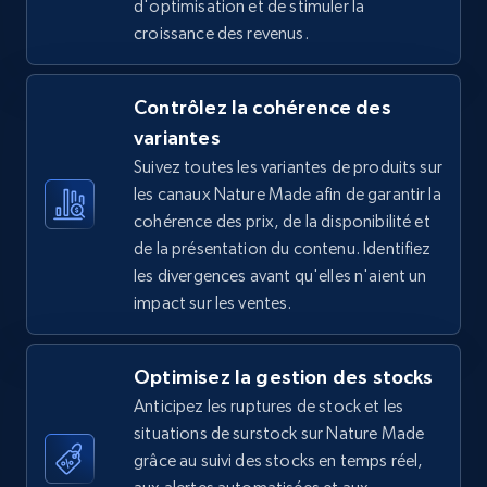
d'optimisation et de stimuler la
croissance des revenus.
5.4K+
668+
Commencer
Contrôlez la cohérence des
variantes
TikTok Shop - Collect TikTok shop products
Suivez toutes les variantes de produits sur
by keywords search
les canaux Nature Made afin de garantir la
URL, Title, Available, Description, Currency, Initial
cohérence des prix, de la disponibilité et
price, Final price, Discount percent, and more.
de la présentation du contenu. Identifiez
les divergences avant qu'elles n'aient un
5.4K+
668+
Commencer
impact sur les ventes.
Optimisez la gestion des stocks
TikTok Shop - discover records by shop url
Anticipez les ruptures de stock et les
URL, Title, Available, Description, Currency, Initial
situations de surstock sur Nature Made
price, Final price, Discount percent, and more.
grâce au suivi des stocks en temps réel,