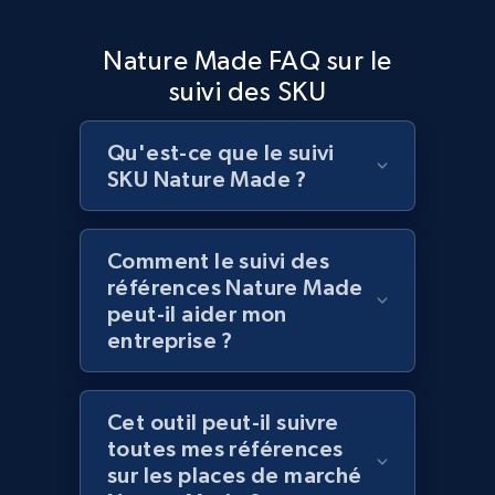
Nature Made FAQ sur le
Lowes.com
suivi des SKU
URL, Domain, Marketplace pn, Sku, Other pn,
Model number, Gtin ean pn, Product name, and
more.
Qu'est-ce que le suivi
SKU Nature Made ?
991+
162+
Commencer
Comment le suivi des
références Nature Made
Lowes.com - Gather data on products using
peut-il aider mon
specified keywords
entreprise ?
URL, Domain, Marketplace pn, Sku, Other pn,
Model number, Gtin ean pn, Product name, and
more.
Cet outil peut-il suivre
toutes mes références
sur les places de marché
991+
162+
Commencer