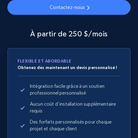
specified URL
Contactez-nous
URL, Domain, Country code, Model number,
Sku, Product id, Product name, Manufacturer,
and more.
À partir de 250 $/mois
2.1K+
355+
Commencer
FLEXIBLE ET ABORDABLE
Obtenez dès maintenant un devis personnalisé !
Home Depot US - Discover products by
specified UPC
Intégration facile grâce à un soutien
URL, Domain, Country code, Model number,
professionnel personnalisé
Sku, Product id, Product name, Manufacturer,
and more.
Aucun coût d'installation supplémentaire
requis
2.1K+
355+
Commencer
Des forfaits personnalisés pour chaque
projet et chaque client