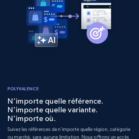
URL, Product id, Listing inventory id, Title, Rating,
Reviews count shop, Reviews count item, Initial
price, and more.
1.9K+
322+
Commencer
Etsy - Collect data on products using
specified keywords
URL, Product id, Listing inventory id, Title, Rating,
Reviews count shop, Reviews count item, Initial
POLYVALENCE
price, and more.
N'importe quelle référence.
N'importe quelle variante.
1.9K+
322+
Commencer
N'importe où.
Suivez les références de n’importe quelle région, catégorie
ou marché, sans aucune limitation. Nous offrons un accès