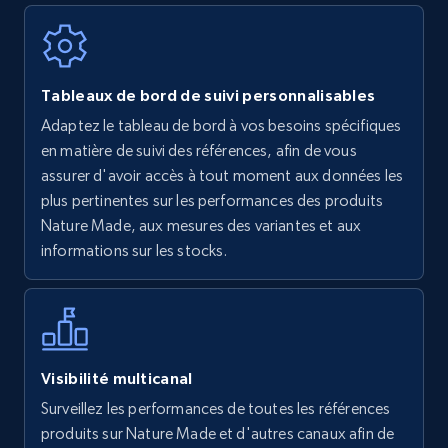
Walmart - products
Tableaux de bord de suivi personnalisables
URL, Final price, Sku, Currency, Gtin,
Adaptez le tableau de bord à vos besoins spécifiques
Specifications, Image urls, Top reviews, and
en matière de suivi des références, afin de vous
more.
assurer d'avoir accès à tout moment aux données les
plus pertinentes sur les performances des produits
5.6K+
875+
Commencer
Nature Made, aux mesures des variantes et aux
informations sur les stocks.
Walmart - products - Find new products by
using specific category URL
URL, Final price, Sku, Currency, Gtin,
Visibilité multicanal
Specifications, Image urls, Top reviews, and
Surveillez les performances de toutes les références
more.
produits sur Nature Made et d'autres canaux afin de