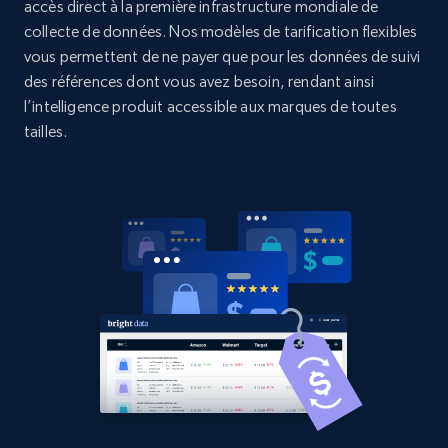
accès direct à la première infrastructure mondiale de
2.1K+
375+
Commencer
collecte de données. Nos modèles de tarification flexibles
vous permettent de ne payer que pour les données de suivi
des références dont vous avez besoin, rendant ainsi
l’intelligence produit accessible aux marques de toutes
Amazon products global dataset - Collects
tailles.
products by best sellers category URL
Title, Seller name, Brand, Description, Initial
price, Currency, Availability, Reviews count, and
more.
2.1K+
375+
Commencer
Amazon products global dataset - Collect
Amazon products by seller URL
Title, Seller name, Brand, Description, Initial