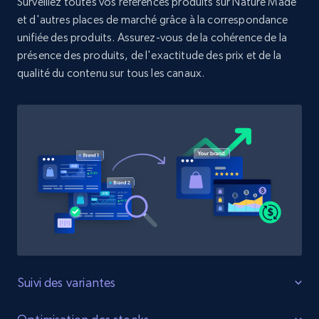
Surveillez toutes vos références produits sur Nature Made
et d'autres places de marché grâce à la correspondance
unifiée des produits. Assurez-vous de la cohérence de la
Zara - Products
présence des produits, de l'exactitude des prix et de la
Category id, Product id, Product name, Price,
qualité du contenu sur tous les canaux.
Currency, Colour code, Colour, Description, and
more.
1.2K+
208+
Commencer
Zara - Products - discovery by category url
Category id, Product id, Product name, Price,
Currency, Colour code, Colour, Description, and
more.
Suivi des variantes
1.2K+
208+
Commencer
Surveillez toutes les variantes du produit.