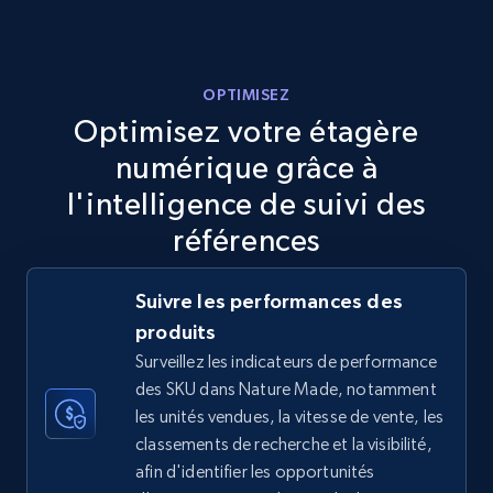
more.
5.6K+
875+
Commencer
OPTIMISEZ
Optimisez votre étagère
numérique grâce à
TikTok Shop
l'intelligence de suivi des
URL, Title, Available, Description, Currency, Initial
références
price, Final price, Discount percent, and more.
Suivre les performances des
5.4K+
668+
Commencer
produits
Surveillez les indicateurs de performance
des SKU dans Nature Made, notamment
TikTok Shop - category
les unités vendues, la vitesse de vente, les
classements de recherche et la visibilité,
URL, Title, Available, Description, Currency, Initial
afin d'identifier les opportunités
price, Final price, Discount percent, and more.