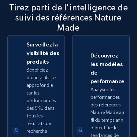
Tirez parti de l'intelligence de
2.5K+
359+
Commencer
suivi des références Nature
Made
eBay - Collect records by category
Surveillez la
URL, Product id, Title, Seller name, Seller rating,
visibilité des
Découvrez
Seller reviews, Breadcrumbs, Root category, and
produits
les modèles
more.
Bénéficiez
de
d'une visibilité
performance
2.5K+
359+
Commencer
approfondie
Analysez les
sur les
performances
performances
des références
des SKU dans
Google Shopping
Nature Made au
tous les
fil du temps afin
URL, Product id, Title, Product description,
résultats de
Rating, Reviews count, Images, Variations, and
d'identifier les
recherche
more.
tendances de