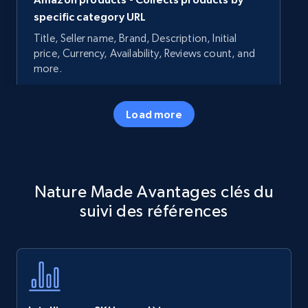
specific category URL
Title, Seller name, Brand, Description, Initial
price, Currency, Availability, Reviews count, and
more.
35.2K+
5.7K+
Commencer
Load more
Amazon products - Collects products by
Nature Made Avantages clés du
specific keywords
suivi des références
Title, Seller name, Brand, Description, Initial
price, Currency, Availability, Reviews count, and
more.
35.2K+
5.7K+
Commencer