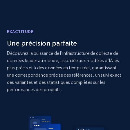
price, Currency, Availability, Reviews count, and
more.
2.1K+
375+
Commencer
EXACTITUDE
Une précision parfaite
Amazon products global dataset - Collect
Découvrez la puissance de l’infrastructure de collecte de
products from Brands URLs
données leader au monde, associée aux modèles d’IA les
plus précis et à des données en temps réel, garantissant
Title, Seller name, Brand, Description, Initial
price, Currency, Availability, Reviews count, and
une correspondance précise des références, un suivi exact
more.
des variantes et des statistiques complètes sur les
performances des produits.
2.1K+
375+
Commencer
Etsy