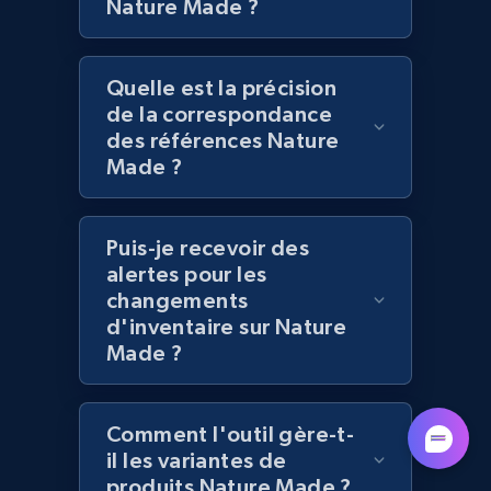
Nature Made ?
Quelle est la précision
Lowes.com - Collect records by category
de la correspondance
URL, Domain, Marketplace pn, Sku, Other pn,
des références Nature
Model number, Gtin ean pn, Product name, and
Made ?
more.
991+
162+
Commencer
Puis-je recevoir des
alertes pour les
changements
d'inventaire sur Nature
Lazada - Products
Made ?
URL, Title, Rating, Reviews, Initial price, Final
price, Currency, Stock, and more.
Comment l'outil gère-t-
988+
il les variantes de
160+
Commencer
produits Nature Made ?