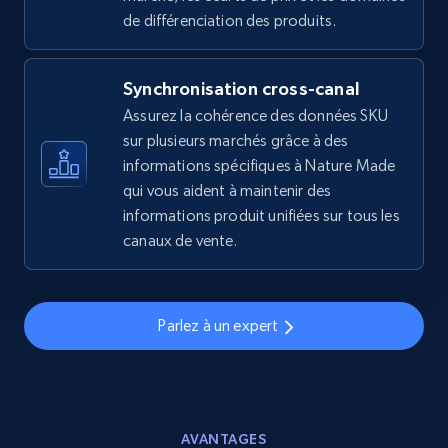
2.5K+
359+
Commencer
de différenciation des produits.
Synchronisation cross-canal
eBay - Gather data on products using
Assurez la cohérence des données SKU
specified keywords
sur plusieurs marchés grâce à des
URL, Product id, Title, Seller name, Seller rating,
informations spécifiques à Nature Made
Seller reviews, Breadcrumbs, Root category, and
qui vous aident à maintenir des
more.
informations produit unifiées sur tous les
canaux de vente.
2.5K+
359+
Commencer
Parlez à un expert
eBay - Collect products from shops on eBay
URL, Product id, Title, Seller name, Seller rating,
Seller reviews, Breadcrumbs, Root category, and
more.
AVANTAGES