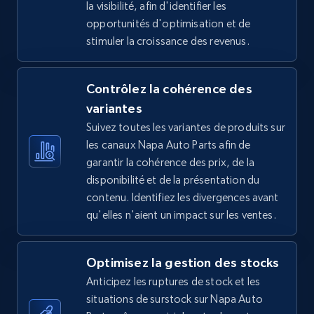
la visibilité, afin d'identifier les
price, Final price, Discount percent, and more.
opportunités d'optimisation et de
stimuler la croissance des revenus.
5.4K+
668+
Commencer
Contrôlez la cohérence des
variantes
TikTok Shop - Collect TikTok shop products
Suivez toutes les variantes de produits sur
by keywords search
les canaux Napa Auto Parts afin de
URL, Title, Available, Description, Currency, Initial
garantir la cohérence des prix, de la
price, Final price, Discount percent, and more.
disponibilité et de la présentation du
contenu. Identifiez les divergences avant
5.4K+
668+
Commencer
qu'elles n'aient un impact sur les ventes.
Optimisez la gestion des stocks
TikTok Shop - discover records by shop url
Anticipez les ruptures de stock et les
URL, Title, Available, Description, Currency, Initial
situations de surstock sur Napa Auto
price, Final price, Discount percent, and more.