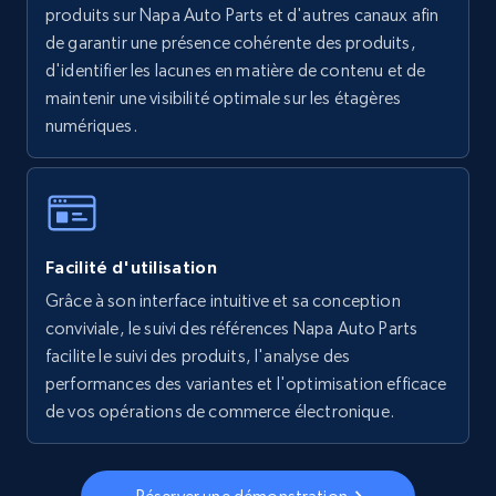
produits sur Napa Auto Parts et d'autres canaux afin
de garantir une présence cohérente des produits,
5.6K+
876+
Commencer
d'identifier les lacunes en matière de contenu et de
maintenir une visibilité optimale sur les étagères
numériques.
Walmart - products - Collects products by
specific keywords
URL, Final price, Sku, Currency, Gtin,
Specifications, Image urls, Top reviews, and
Facilité d'utilisation
more.
Grâce à son interface intuitive et sa conception
conviviale, le suivi des références Napa Auto Parts
5.6K+
876+
Commencer
facilite le suivi des produits, l'analyse des
performances des variantes et l'optimisation efficace
de vos opérations de commerce électronique.
Walmart - products - Discover products by
using sku numbers