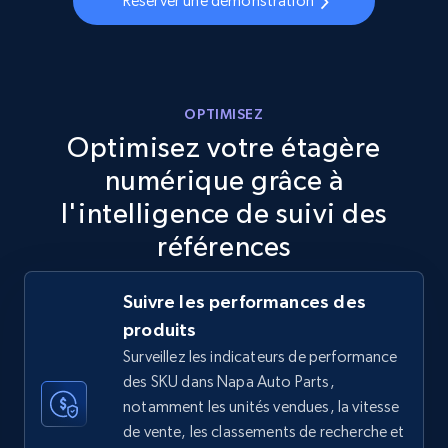
Réserver une démonstration
URL, Final price, Sku, Currency, Gtin,
Specifications, Image urls, Top reviews, and
more.
5.6K+
876+
Commencer
OPTIMISEZ
Optimisez votre étagère
numérique grâce à
TikTok Shop
l'intelligence de suivi des
URL, Title, Available, Description, Currency, Initial
références
price, Final price, Discount percent, and more.
Suivre les performances des
5.4K+
668+
Commencer
produits
Surveillez les indicateurs de performance
des SKU dans Napa Auto Parts,
TikTok Shop - category
notamment les unités vendues, la vitesse
de vente, les classements de recherche et
URL, Title, Available, Description, Currency, Initial