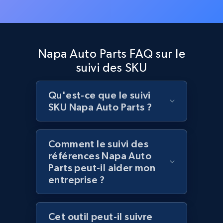
Lazada - Products
Napa Auto Parts FAQ sur le
URL, Title, Rating, Reviews, Initial price, Final
suivi des SKU
price, Currency, Stock, and more.
991+
165+
Commencer
Qu'est-ce que le suivi
SKU Napa Auto Parts ?
Lazada - Products - Discover products by
Comment le suivi des
keyword
références Napa Auto
Parts peut-il aider mon
URL, Title, Rating, Reviews, Initial price, Final
entreprise ?
price, Currency, Stock, and more.
991+
165+
Commencer
Cet outil peut-il suivre