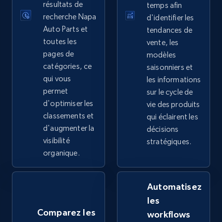
résultats de
temps afin
more.
recherche Napa
d'identifier les
Auto Parts et
tendances de
2.4K+
200+
Commencer
toutes les
vente, les
pages de
modèles
catégories, ce
saisonniers et
qui vous
les informations
Google Shopping - collects products from
permet
sur le cycle de
web using keywords
d'optimiser les
vie des produits
URL, Product id, Title, Product description,
classements et
qui éclairent les
Rating, Reviews count, Images, Variations, and
d'augmenter la
décisions
more.
visibilité
stratégiques.
organique.
2.4K+
200+
Commencer
Automatisez
les
Home Depot US
Comparez les
workflows