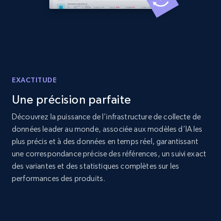
Title, Seller name, Brand, Description, Initial
price, Currency, Availability, Reviews count, and
more.
2.1K+
375+
Commencer
EXACTITUDE
Une précision parfaite
Amazon products global dataset - Collect
products from Brands URLs
Découvrez la puissance de l’infrastructure de collecte de
données leader au monde, associée aux modèles d’IA les
Title, Seller name, Brand, Description, Initial
price, Currency, Availability, Reviews count, and
plus précis et à des données en temps réel, garantissant
more.
une correspondance précise des références, un suivi exact
des variantes et des statistiques complètes sur les
performances des produits.
2.1K+
375+
Commencer