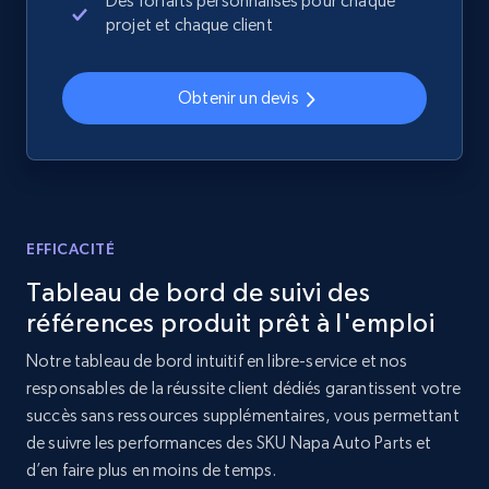
Des forfaits personnalisés pour chaque
projet et chaque client
Home Depot US - Discovery products by
specific category URL
Obtenir un devis
URL, Domain, Country code, Model number,
Sku, Product id, Product name, Manufacturer,
and more.
2.1K+
355+
Commencer
EFFICACITÉ
Tableau de bord de suivi des
références produit prêt à l'emploi
Amazon products global dataset
Notre tableau de bord intuitif en libre-service et nos
Title, Seller name, Brand, Description, Initial
responsables de la réussite client dédiés garantissent votre
price, Currency, Availability, Reviews count, and
succès sans ressources supplémentaires, vous permettant
more.
de suivre les performances des SKU Napa Auto Parts et
d’en faire plus en moins de temps.
2.1K+
375+
Commencer