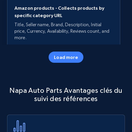
Amazon products - Collects products by
specific category URL
Title, Seller name, Brand, Description, Initial
price, Currency, Availability, Reviews count, and
more.
35.3K+
5.7K+
Commencer
Load more
Amazon products - Collects products by
Napa Auto Parts Avantages clés du
specific keywords
suivi des références
Title, Seller name, Brand, Description, Initial
price, Currency, Availability, Reviews count, and
more.
35.3K+
5.7K+
Commencer