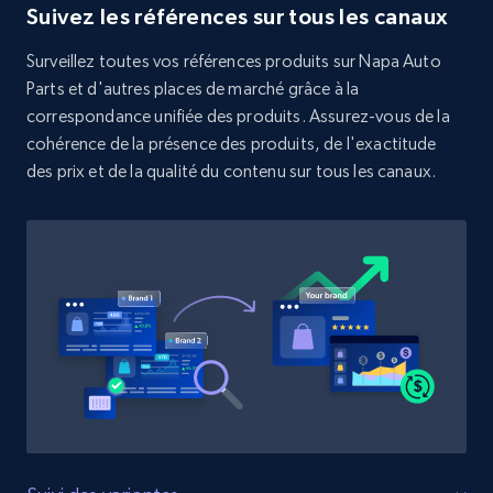
Suivez les références sur tous les canaux
Surveillez toutes vos références produits sur Napa Auto
Parts et d'autres places de marché grâce à la
Zara - Products
correspondance unifiée des produits. Assurez-vous de la
Category id, Product id, Product name, Price,
cohérence de la présence des produits, de l'exactitude
Currency, Colour code, Colour, Description, and
des prix et de la qualité du contenu sur tous les canaux.
more.
1.2K+
208+
Commencer
Zara - Products - discovery by category url
Category id, Product id, Product name, Price,
Currency, Colour code, Colour, Description, and
more.
1.2K+
208+
Commencer