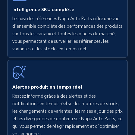
Intelligence SKU complète
Le suivi des références Napa Auto Parts offre une vue
Amazon products - find products by using
d'ensemble complète des performances des produits
upc numbers
sur tous les canaux et toutes les places de marché,
vous permettant de surveiller les références, les
Title, Seller name, Brand, Description, Initial
variantes et les stocks en temps réel.
price, Currency, Availability, Reviews count, and
more.
35.3K+
5.7K+
Commencer
Alertes produit en temps réel
Restez informé grâce à des alertes et des
Amazon Reviews
notifications en temps réel sur les ruptures de stock,
URL, Product name, Product rating, Product
les changements de variantes, les mises à jour des prix
rating object, Product rating max, Rating,
et les divergences de contenu sur Napa Auto Parts, ce
Author name, Asin, and more.
qui vous permet de réagir rapidement et d'optimiser
vos annonces.