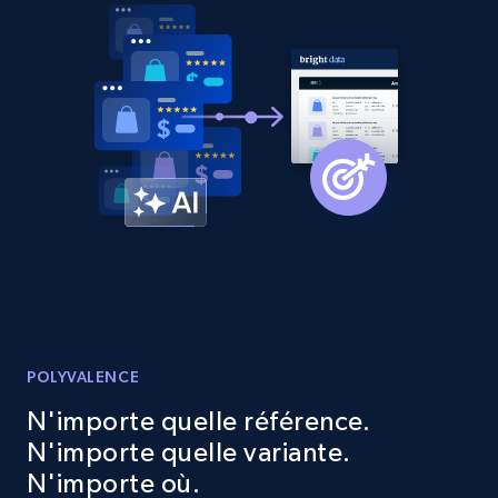
Etsy
URL, Product id, Listing inventory id, Title, Rating,
Reviews count shop, Reviews count item, Initial
price, and more.
1.9K+
323+
Commencer
Etsy - Collect data on products using
specified keywords
URL, Product id, Listing inventory id, Title, Rating,
Reviews count shop, Reviews count item, Initial
price, and more.
POLYVALENCE
N'importe quelle référence.
1.9K+
323+
Commencer
N'importe quelle variante.
N'importe où.