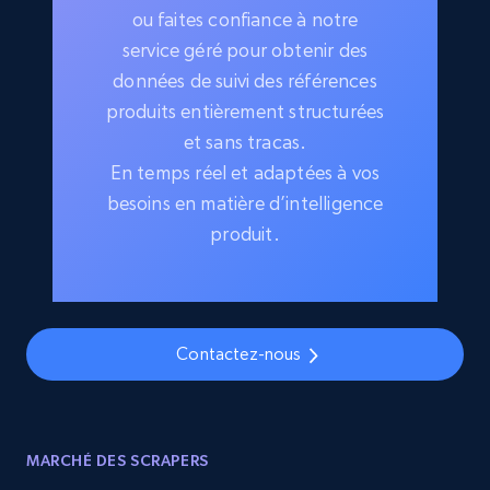
ou faites confiance à notre
service géré pour obtenir des
données de suivi des références
produits entièrement structurées
et sans tracas.
En temps réel et adaptées à vos
besoins en matière d’intelligence
produit.
Contactez-nous
MARCHÉ DES SCRAPERS