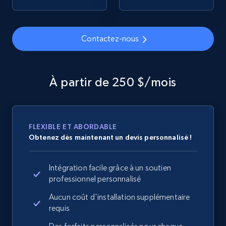
Home Depot US - Discover products by
specified URL
URL, Domain, Country code, Model number,
Contactez-nous
Sku, Product id, Product name, Manufacturer,
and more.
À partir de 250 $/mois
2.1K+
355+
Commencer
FLEXIBLE ET ABORDABLE
Home Depot US - Discover products by
Obtenez dès maintenant un devis personnalisé !
specified UPC
URL, Domain, Country code, Model number,
Intégration facile grâce à un soutien
Sku, Product id, Product name, Manufacturer,
professionnel personnalisé
and more.
Aucun coût d'installation supplémentaire
requis
2.1K+
355+
Commencer