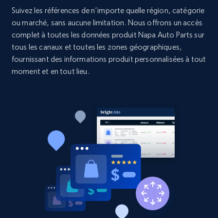
Suivez les références de n’importe quelle région, catégorie
Etsy - Collects data from shop's URL
ou marché, sans aucune limitation. Nous offrons un accès
complet à toutes les données produit Napa Auto Parts sur
URL, Product id, Listing inventory id, Title, Rating,
Reviews count shop, Reviews count item, Initial
tous les canaux et toutes les zones géographiques,
price, and more.
fournissant des informations produit personnalisées à tout
moment et en tout lieu.
1.9K+
323+
Commencer
Amazon products search
Asin, URL, Name, Sponsored, Initial price, Final
price, Currency, Sold, and more.
1.6K+
181+
Commencer