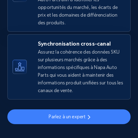
opportunités du marché, les écarts de
2.5K+
359+
Commencer
prix et les domaines de différenciation
des produits.
eBay - Gather data on products using
Synchronisation cross-canal
specified keywords
Assurez la cohérence des données SKU
URL, Product id, Title, Seller name, Seller rating,
sur plusieurs marchés grâce à des
Seller reviews, Breadcrumbs, Root category, and
informations spécifiques à Napa Auto
more.
Parts qui vous aident à maintenir des
informations produit unifiées sur tous les
2.5K+
359+
Commencer
canaux de vente.
Parlez à un expert
eBay - Collect products from shops on eBay
URL, Product id, Title, Seller name, Seller rating,
Seller reviews, Breadcrumbs, Root category, and