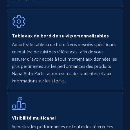
7.4K+
871+
Commencer
Walmart - products
Tableaux de bord de suivi personnalisables
URL, Final price, Sku, Currency, Gtin,
Adaptez le tableau de bord à vos besoins spécifiques
Specifications, Image urls, Top reviews, and
en matière de suivi des références, afin de vous
more.
assurer d'avoir accès à tout moment aux données les
plus pertinentes sur les performances des produits
5.6K+
876+
Commencer
Napa Auto Parts, aux mesures des variantes et aux
informations sur les stocks.
Walmart - products - Find new products by
using specific category URL
URL, Final price, Sku, Currency, Gtin,
Visibilité multicanal
Specifications, Image urls, Top reviews, and
Surveillez les performances de toutes les références
more.