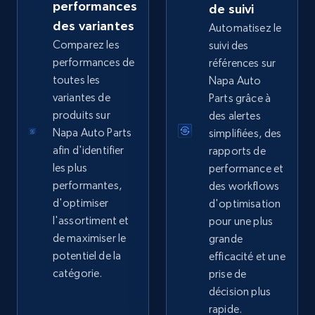
URL, Domain, Country code, Model number,
performances
de suivi
Sku, Product id, Product name, Manufacturer,
des variantes
Automatisez le
and more.
Comparez les
suivi des
performances de
références sur
2.1K+
355+
Commencer
toutes les
Napa Auto
variantes de
Parts grâce à
produits sur
des alertes
Napa Auto Parts
simplifiées, des
Home Depot US - Gather data on products
afin d'identifier
rapports de
using specified keywords
les plus
performance et
URL, Domain, Country code, Model number,
performantes,
des workflows
Sku, Product id, Product name, Manufacturer,
d'optimiser
d'optimisation
and more.
l'assortiment et
pour une plus
de maximiser le
grande
2.1K+
355+
Commencer
potentiel de la
efficacité et une
catégorie.
prise de
décision plus
rapide.