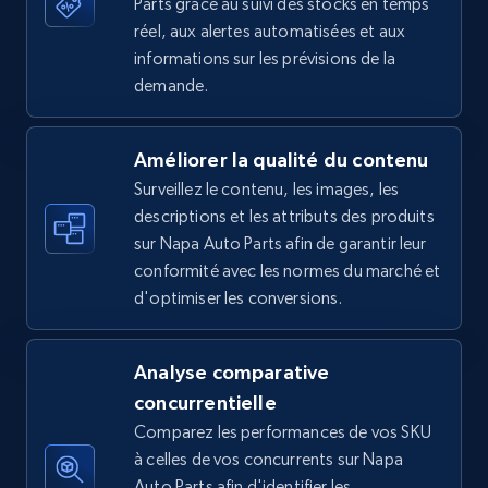
Parts grâce au suivi des stocks en temps
réel, aux alertes automatisées et aux
informations sur les prévisions de la
5.4K+
668+
Commencer
demande.
Améliorer la qualité du contenu
Amazon sellers info
Surveillez le contenu, les images, les
Seller id, URL, Seller name, Description, Detailed
descriptions et les attributs des produits
info, Stars, Feedbacks, Return policy, and more.
sur Napa Auto Parts afin de garantir leur
conformité avec les normes du marché et
2.5K+
378+
Commencer
d'optimiser les conversions.
Analyse comparative
eBay
concurrentielle
URL, Product id, Title, Seller name, Seller rating,
Comparez les performances de vos SKU
Seller reviews, Breadcrumbs, Root category, and
à celles de vos concurrents sur Napa
more.
Auto Parts afin d'identifier les