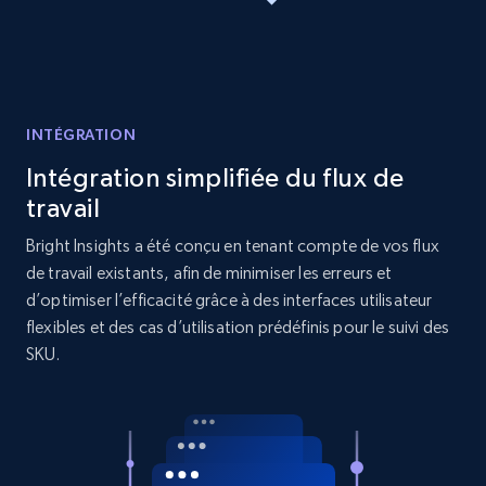
Target
URL, Product id, Title, Product description,
Rating, Reviews count, Initial price, Discount,
and more.
INTÉGRATION
1.3K+
175+
Commencer
Intégration simplifiée du flux de
travail
Bright Insights a été conçu en tenant compte de vos flux
de travail existants, afin de minimiser les erreurs et
Target - Gather data on products using
d’optimiser l’efficacité grâce à des interfaces utilisateur
specified keywords
flexibles et des cas d’utilisation prédéfinis pour le suivi des
URL, Product id, Title, Product description,
SKU.
Rating, Reviews count, Initial price, Discount,
and more.
1.3K+
175+
Commencer