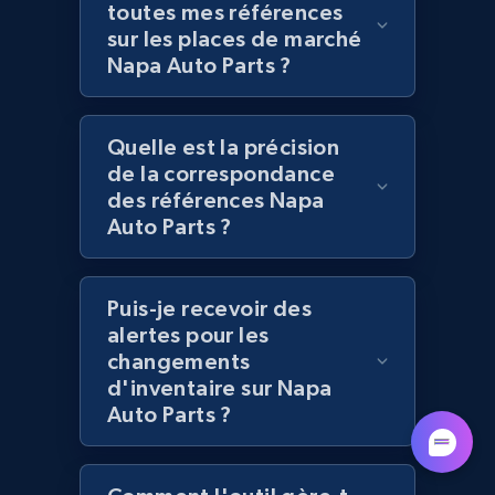
toutes mes références
sur les places de marché
Napa Auto Parts ?
Lazada - Products - Discover products by
category URL or brand URL
URL, Title, Rating, Reviews, Initial price, Final
Quelle est la précision
price, Currency, Stock, and more.
de la correspondance
des références Napa
991+
165+
Commencer
Auto Parts ?
Puis-je recevoir des
Lazada - Products - Discover products by
alertes pour les
seller URL
changements
d'inventaire sur Napa
URL, Title, Rating, Reviews, Initial price, Final
Auto Parts ?
price, Currency, Stock, and more.
991+
165+
Commencer