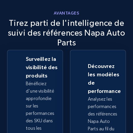
more.
AVANTAGES
2.5K+
359+
Commencer
Tirez parti de l'intelligence de
suivi des références Napa Auto
Parts
eBay - Collect records by category
URL, Product id, Title, Seller name, Seller rating,
Surveillez la
Seller reviews, Breadcrumbs, Root category, and
Découvrez
visibilité des
more.
les modèles
produits
de
Bénéficiez
2.5K+
359+
Commencer
performance
d'une visibilité
approfondie
Analysez les
sur les
performances
performances
des références
Google Shopping
des SKU dans
Napa Auto
URL, Product id, Title, Product description,
tous les
Parts au fil du
Rating, Reviews count, Images, Variations, and