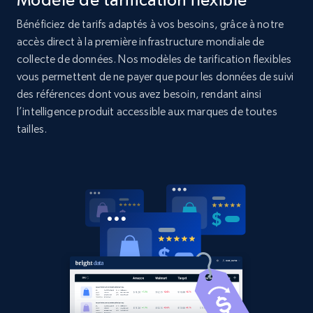
Bénéficiez de tarifs adaptés à vos besoins, grâce à notre
2.1K+
375+
Commencer
accès direct à la première infrastructure mondiale de
collecte de données. Nos modèles de tarification flexibles
vous permettent de ne payer que pour les données de suivi
des références dont vous avez besoin, rendant ainsi
Amazon products global dataset - Collects
l’intelligence produit accessible aux marques de toutes
products by best sellers category URL
tailles.
Title, Seller name, Brand, Description, Initial
price, Currency, Availability, Reviews count, and
more.
2.1K+
375+
Commencer
Amazon products global dataset - Collect
Amazon products by seller URL