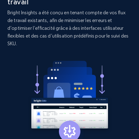
travail
and more.
Bright Insights a été conçu en tenant compte de vos flux
de travail existants, afin de minimiser les erreurs et
1.3K+
176+
Commencer
d’optimiser l’efficacité grâce à des interfaces utilisateur
flexibles et des cas d’utilisation prédéfinis pour le suivi des
SKU.
Target - Gather data on products using
specified keywords
URL, Product id, Title, Product description,
Rating, Reviews count, Initial price, Discount,
and more.
1.3K+
176+
Commencer
Target - Discover products by category url