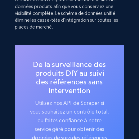
données produits afin que vous conserviez une
visibilité complète. Le schéma de données unifié
élimine les casse-tête d’intégration sur toutes les
places de marché.
De la surveillance des
produits DIY au suivi
des références sans
intervention
Utilisez nos API de Scraper si
vous souhaitez un contrôle total,
ou faites confiance à notre
service géré pour obtenir des
données de suivi des références