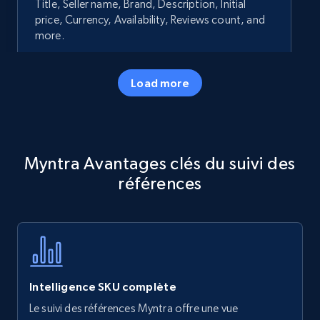
Title, Seller name, Brand, Description, Initial
price, Currency, Availability, Reviews count, and
more.
35.3K+
5.7K+
Commencer
Load more
Amazon products - Collects products by
Myntra Avantages clés du suivi des
specific keywords
références
Title, Seller name, Brand, Description, Initial
price, Currency, Availability, Reviews count, and
more.
35.3K+
5.7K+
Commencer
Intelligence SKU complète
Le suivi des références Myntra offre une vue