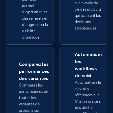
sur le cycle de
permet
vie des produits
d'optimiser les
qui éclairent les
classements et
décisions
Google Shopping - collects products from
d'augmenter la
stratégiques.
web using keywords
visibilité
organique.
URL, Product id, Title, Product description,
Rating, Reviews count, Images, Variations, and
more.
Automatisez
les
2.4K+
202+
Commencer
Comparez les
workflows
performances
de suivi
des variantes
Automatisez le
Comparez les
Home Depot US
suivi des
performances de
URL, Domain, Country code, Model number,
références sur
toutes les
Sku, Product id, Product name, Manufacturer,
Myntra grâce à
variantes de
and more.
des alertes
produits sur