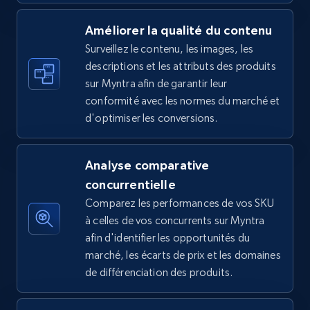
Améliorer la qualité du contenu
Surveillez le contenu, les images, les
Amazon sellers info
descriptions et les attributs des produits
Seller id, URL, Seller name, Description, Detailed
sur Myntra afin de garantir leur
info, Stars, Feedbacks, Return policy, and more.
conformité avec les normes du marché et
d'optimiser les conversions.
2.5K+
378+
Commencer
Analyse comparative
concurrentielle
eBay
Comparez les performances de vos SKU
URL, Product id, Title, Seller name, Seller rating,
à celles de vos concurrents sur Myntra
Seller reviews, Breadcrumbs, Root category, and
afin d'identifier les opportunités du
more.
marché, les écarts de prix et les domaines
de différenciation des produits.
2.5K+
359+
Commencer