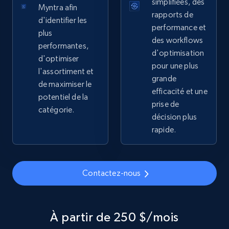
simplifiées, des
Myntra afin
2.1K+
355+
Commencer
rapports de
d'identifier les
performance et
plus
des workflows
performantes,
d'optimisation
d'optimiser
Home Depot US - Gather data on products
pour une plus
l'assortiment et
using specified keywords
grande
de maximiser le
efficacité et une
URL, Domain, Country code, Model number,
potentiel de la
Sku, Product id, Product name, Manufacturer,
prise de
catégorie.
and more.
décision plus
rapide.
2.1K+
355+
Commencer
Contactez-nous
Home Depot US - Discover products by
specified URL
À partir de 250 $/mois
URL, Domain, Country code, Model number,