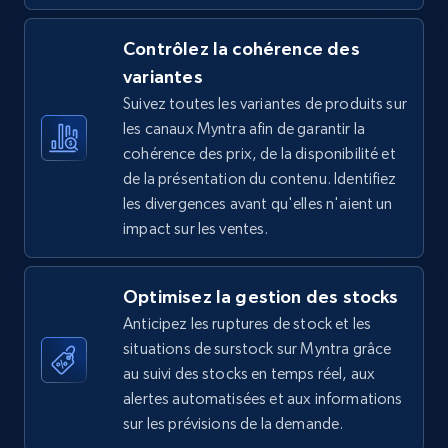
Contrôlez la cohérence des
variantes
TikTok Shop - Collect TikTok shop products
Suivez toutes les variantes de produits sur
by keywords search
les canaux Myntra afin de garantir la
URL, Title, Available, Description, Currency, Initial
cohérence des prix, de la disponibilité et
price, Final price, Discount percent, and more.
de la présentation du contenu. Identifiez
les divergences avant qu'elles n'aient un
5.4K+
668+
Commencer
impact sur les ventes.
Optimisez la gestion des stocks
TikTok Shop - discover records by shop url
Anticipez les ruptures de stock et les
URL, Title, Available, Description, Currency, Initial
situations de surstock sur Myntra grâce
price, Final price, Discount percent, and more.
au suivi des stocks en temps réel, aux
alertes automatisées et aux informations
sur les prévisions de la demande.
5.4K+
668+
Commencer