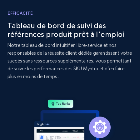
specific category URL
URL, Domain, Country code, Model number,
EFFICACITÉ
Sku, Product id, Product name, Manufacturer,
Tableau de bord de suivi des
and more.
références produit prêt à l'emploi
2.1K+
355+
Commencer
Notre tableau de bord intuitif en libre-service et nos
responsables de la réussite client dédiés garantissent votre
succès sans ressources supplémentaires, vous permettant
de suivre les performances des SKU Myntra et d’en faire
Amazon products global dataset
plus en moins de temps.
Title, Seller name, Brand, Description, Initial
price, Currency, Availability, Reviews count, and
more.
2.1K+
375+
Commencer