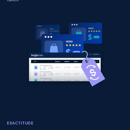
Amazon products global dataset - Collects
products by best sellers category URL
Title, Seller name, Brand, Description, Initial
price, Currency, Availability, Reviews count, and
more.
2.1K+
375+
Commencer
Amazon products global dataset - Collect
Amazon products by seller URL
Title, Seller name, Brand, Description, Initial
price, Currency, Availability, Reviews count, and
more.
EXACTITUDE