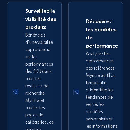
Surveillez la
visibilité des
Découvrez
eBay - Collect records by category
produits
les modèles
URL, Product id, Title, Seller name, Seller rating,
Bénéficiez
de
Seller reviews, Breadcrumbs, Root category, and
d'une visibilité
performance
more.
approfondie
Analysez les
sur les
performances
2.5K+
359+
Commencer
performances
des références
des SKU dans
Myntra au fil du
tous les
temps afin
résultats de
d'identifier les
Google Shopping
recherche
tendances de
URL, Product id, Title, Product description,
Myntra et
vente, les
Rating, Reviews count, Images, Variations, and
toutes les
modèles
more.
pages de
saisonniers et
catégories, ce
les informations
2.4K+
qui vous
202+
Commencer