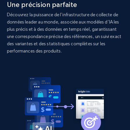
Une précision parfaite
2.1K+
375+
Commencer
Découvrez la puissance de l’infrastructure de collecte de
données leader au monde, associée aux modèles d’IA les
plus précis et à des données en temps réel, garantissant
une correspondance précise des références, un suivi exact
Amazon products global dataset - Collect
des variantes et des statistiques complètes sur les
products from Brands URLs
performances des produits.
Title, Seller name, Brand, Description, Initial
price, Currency, Availability, Reviews count, and
more.
2.1K+
375+
Commencer
Etsy
URL, Product id, Listing inventory id, Title, Rating,
Reviews count shop, Reviews count item, Initial