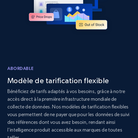
Amazon products global dataset - Collects
products by specific category URL
Title, Seller name, Brand, Description, Initial
price, Currency, Availability, Reviews count, and
more.
2.1K+
375+
Commencer
ABORDABLE
Modèle de tarification flexible
Amazon products global dataset -
Collecting products by keyword search
Bénéficiez de tarifs adaptés à vos besoins, grâce à notre
accès direct à la première infrastructure mondiale de
Title, Seller name, Brand, Description, Initial
price, Currency, Availability, Reviews count, and
collecte de données. Nos modèles de tarification flexibles
more.
vous permettent de ne payer que pour les données de suivi
des références dont vous avez besoin, rendant ainsi
l’intelligence produit accessible aux marques de toutes
2.1K+
375+
Commencer
tailles.