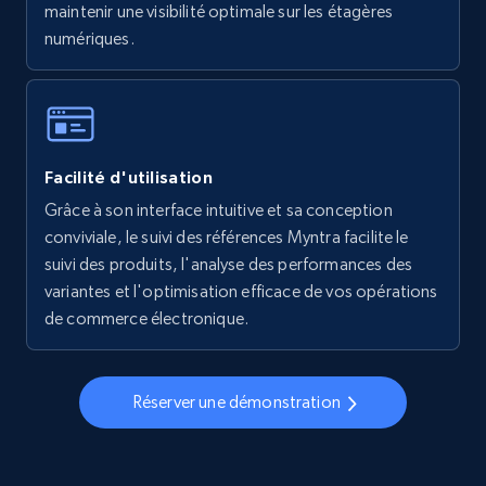
maintenir une visibilité optimale sur les étagères
numériques.
Walmart - products - Collects products by
specific keywords
URL, Final price, Sku, Currency, Gtin,
Specifications, Image urls, Top reviews, and
Facilité d'utilisation
more.
Grâce à son interface intuitive et sa conception
conviviale, le suivi des références Myntra facilite le
5.6K+
877+
Commencer
suivi des produits, l'analyse des performances des
variantes et l'optimisation efficace de vos opérations
de commerce électronique.
Walmart - products - Discover products by
using sku numbers
Réserver une démonstration
URL, Final price, Sku, Currency, Gtin,
Specifications, Image urls, Top reviews, and
more.