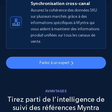
Synchronisation cross-canal
Assurez la cohérence des données SKU
eBay - Gather data on products using
sur plusieurs marchés grâce à des
specified keywords
informations spécifiques à Myntra qui
URL, Product id, Title, Seller name, Seller rating,
vous aident à maintenir des informations
Seller reviews, Breadcrumbs, Root category, and
produit unifiées sur tous les canaux de
more.
vente.
2.5K+
359+
Commencer
Parlez à un expert
eBay - Collect products from shops on eBay
URL, Product id, Title, Seller name, Seller rating,
Seller reviews, Breadcrumbs, Root category, and
AVANTAGES
more.
Tirez parti de l'intelligence de
suivi des références Myntra
2.5K+
359+
Commencer