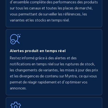
Amazon products - find products by using
d'ensemble complète des performances des produits
upc numbers
sur tous les canaux et toutes les places de marché,
vous permettant de surveiller les références, les
Title, Seller name, Brand, Description, Initial
variantes et les stocks en temps réel.
price, Currency, Availability, Reviews count, and
more.
35.3K+
5.7K+
Commencer
Alertes produit en temps réel
Restez informé grâce à des alertes et des
Amazon Reviews
notifications en temps réel sur les ruptures de stock,
URL, Product name, Product rating, Product
les changements de variantes, les mises à jour des prix
rating object, Product rating max, Rating,
et les divergences de contenu sur Myntra, ce qui vous
Author name, Asin, and more.
permet de réagir rapidement et d'optimiser vos
annonces.
7.4K+
872+
Commencer