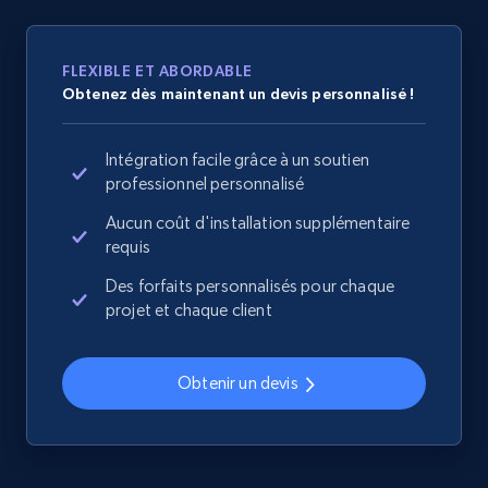
Sku, Product id, Product name, Manufacturer,
and more.
FLEXIBLE ET ABORDABLE
2.1K+
355+
Commencer
Obtenez dès maintenant un devis personnalisé !
Intégration facile grâce à un soutien
professionnel personnalisé
Home Depot US - Discover products by
Aucun coût d'installation supplémentaire
specified UPC
requis
URL, Domain, Country code, Model number,
Sku, Product id, Product name, Manufacturer,
Des forfaits personnalisés pour chaque
and more.
projet et chaque client
2.1K+
355+
Commencer
Obtenir un devis
Home Depot US - Discovery products by