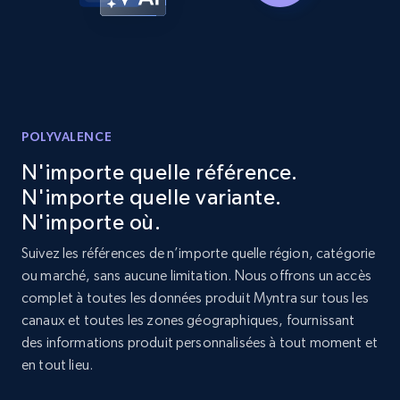
price, and more.
1.9K+
323+
Commencer
POLYVALENCE
Etsy - Collect data on products using
specified keywords
N'importe quelle référence.
URL, Product id, Listing inventory id, Title, Rating,
N'importe quelle variante.
Reviews count shop, Reviews count item, Initial
N'importe où.
price, and more.
Suivez les références de n’importe quelle région, catégorie
ou marché, sans aucune limitation. Nous offrons un accès
1.9K+
323+
Commencer
complet à toutes les données produit Myntra sur tous les
canaux et toutes les zones géographiques, fournissant
des informations produit personnalisées à tout moment et
en tout lieu.
Etsy - Collects data from shop's URL
URL, Product id, Listing inventory id, Title, Rating,