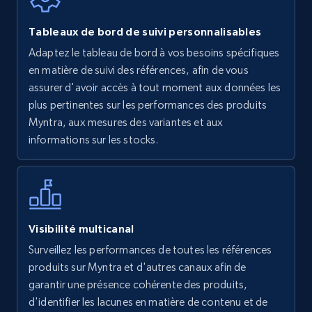
Walmart - products
Tableaux de bord de suivi personnalisables
URL, Final price, Sku, Currency, Gtin,
Adaptez le tableau de bord à vos besoins spécifiques
Specifications, Image urls, Top reviews, and
en matière de suivi des références, afin de vous
more.
assurer d'avoir accès à tout moment aux données les
plus pertinentes sur les performances des produits
5.6K+
877+
Commencer
Myntra, aux mesures des variantes et aux
informations sur les stocks.
Walmart - products - Find new products by
using specific category URL
URL, Final price, Sku, Currency, Gtin,
Visibilité multicanal
Specifications, Image urls, Top reviews, and
Surveillez les performances de toutes les références
more.
produits sur Myntra et d'autres canaux afin de
garantir une présence cohérente des produits,
5.6K+
877+
Commencer
d'identifier les lacunes en matière de contenu et de