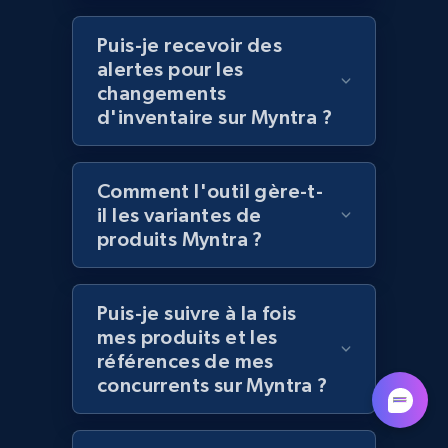
category URL or brand URL
Puis-je recevoir des
URL, Title, Rating, Reviews, Initial price, Final
price, Currency, Stock, and more.
alertes pour les
changements
d'inventaire sur Myntra ?
991+
165+
Commencer
Comment l'outil gère-t-
il les variantes de
Lazada - Products - Discover products by
produits Myntra ?
seller URL
URL, Title, Rating, Reviews, Initial price, Final
price, Currency, Stock, and more.
Puis-je suivre à la fois
mes produits et les
991+
165+
Commencer
références de mes
concurrents sur Myntra ?