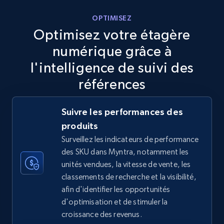
5.6K+
877+
Commencer
OPTIMISEZ
Optimisez votre étagère
numérique grâce à
TikTok Shop
l'intelligence de suivi des
URL, Title, Available, Description, Currency, Initial
références
price, Final price, Discount percent, and more.
Suivre les performances des
5.4K+
668+
Commencer
produits
Surveillez les indicateurs de performance
des SKU dans Myntra, notamment les
TikTok Shop - category
unités vendues, la vitesse de vente, les
classements de recherche et la visibilité,
URL, Title, Available, Description, Currency, Initial
afin d'identifier les opportunités
price, Final price, Discount percent, and more.
d'optimisation et de stimuler la
croissance des revenus.
5.4K+
668+
Commencer