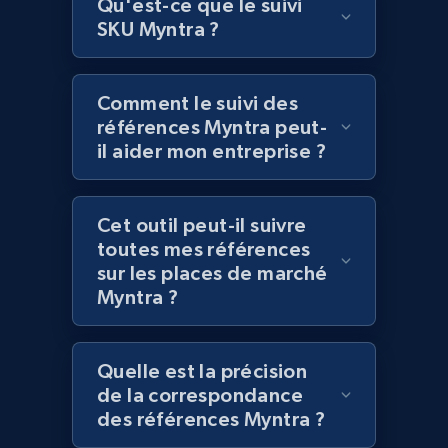
Lazada - Products
Qu'est-ce que le suivi
SKU Myntra ?
URL, Title, Rating, Reviews, Initial price, Final
price, Currency, Stock, and more.
Comment le suivi des
991+
165+
Commencer
références Myntra peut-
il aider mon entreprise ?
Lazada - Products - Discover products by
Cet outil peut-il suivre
keyword
toutes mes références
URL, Title, Rating, Reviews, Initial price, Final
sur les places de marché
price, Currency, Stock, and more.
Myntra ?
991+
165+
Commencer
Quelle est la précision
de la correspondance
des références Myntra ?
Lazada - Products - Discover products by