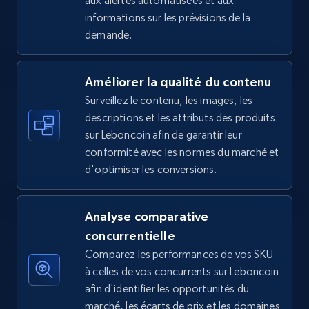
aux alertes automatisées et aux
informations sur les prévisions de la
5.4K+
667+
Commencer
demande.
Améliorer la qualité du contenu
Amazon sellers info
Surveillez le contenu, les images, les
Seller id, URL, Seller name, Description, Detailed
descriptions et les attributs des produits
info, Stars, Feedbacks, Return policy, and more.
sur Leboncoin afin de garantir leur
conformité avec les normes du marché et
2.5K+
378+
Commencer
d'optimiser les conversions.
Analyse comparative
eBay
concurrentielle
URL, Product id, Title, Seller name, Seller rating,
Comparez les performances de vos SKU
Seller reviews, Breadcrumbs, Root category, and
à celles de vos concurrents sur Leboncoin
more.
afin d'identifier les opportunités du
marché, les écarts de prix et les domaines