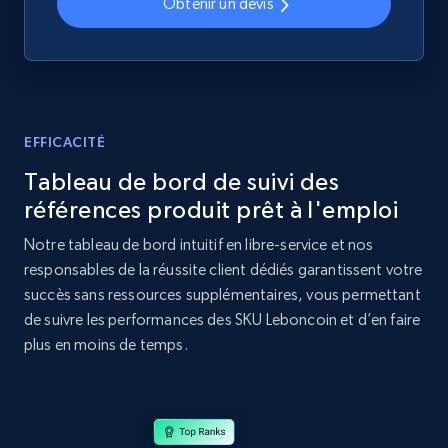
Obtenir un devis
Home Depot US - Discovery products by
specific category URL
URL, Domain, Country code, Model number,
Sku, Product id, Product name, Manufacturer,
and more.
EFFICACITÉ
Tableau de bord de suivi des
2.1K+
353+
Commencer
références produit prêt à l'emploi
Notre tableau de bord intuitif en libre-service et nos
responsables de la réussite client dédiés garantissent votre
Amazon products global dataset
succès sans ressources supplémentaires, vous permettant
Title, Seller name, Brand, Description, Initial
de suivre les performances des SKU Leboncoin et d’en faire
price, Currency, Availability, Reviews count, and
plus en moins de temps.
more.
2.1K+
375+
Commencer