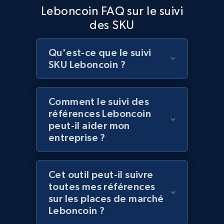
Leboncoin FAQ sur le suivi
des SKU
Lowes.com
URL, Domain, Marketplace pn, Sku, Other pn,
Qu'est-ce que le suivi
Model number, Gtin ean pn, Product name, and
more.
SKU Leboncoin ?
991+
162+
Commencer
Comment le suivi des
références Leboncoin
peut-il aider mon
entreprise ?
Lowes.com - Gather data on products using
specified keywords
URL, Domain, Marketplace pn, Sku, Other pn,
Cet outil peut-il suivre
Model number, Gtin ean pn, Product name, and
toutes mes références
more.
sur les places de marché
Leboncoin ?
991+
162+
Commencer