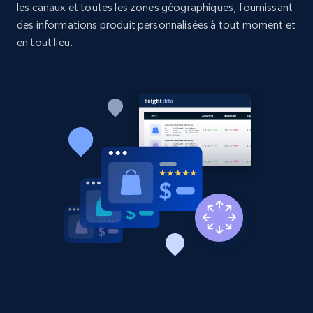
les canaux et toutes les zones géographiques, fournissant
Etsy - Collects data from shop's URL
des informations produit personnalisées à tout moment et
URL, Product id, Listing inventory id, Title, Rating,
en tout lieu.
Reviews count shop, Reviews count item, Initial
price, and more.
1.9K+
322+
Commencer
Amazon products search
Asin, URL, Name, Sponsored, Initial price, Final
price, Currency, Sold, and more.
1.6K+
181+
Commencer
Target