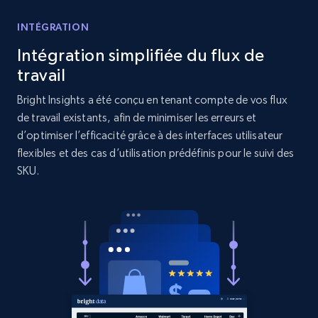
URL, Product id, Title, Product description,
INTÉGRATION
Rating, Reviews count, Initial price, Discount,
and more.
Intégration simplifiée du flux de
travail
1.3K+
175+
Commencer
Bright Insights a été conçu en tenant compte de vos flux
de travail existants, afin de minimiser les erreurs et
d’optimiser l’efficacité grâce à des interfaces utilisateur
flexibles et des cas d’utilisation prédéfinis pour le suivi des
Target - Gather data on products using
SKU.
specified keywords
URL, Product id, Title, Product description,
Rating, Reviews count, Initial price, Discount,
and more.
1.3K+
175+
Commencer