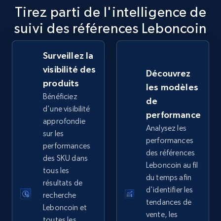
Tirez parti de l'intelligence de
2.5K+
359+
Commencer
suivi des références Leboncoin
Surveillez la
eBay - Collect records by category
visibilité des
Découvrez
produits
URL, Product id, Title, Seller name, Seller rating,
les modèles
Seller reviews, Breadcrumbs, Root category, and
Bénéficiez
de
more.
d'une visibilité
performance
approfondie
Analysez les
2.5K+
359+
Commencer
sur les
performances
performances
des références
des SKU dans
Leboncoin au fil
tous les
du temps afin
Google Shopping
résultats de
d'identifier les
URL, Product id, Title, Product description,
recherche
tendances de
Rating, Reviews count, Images, Variations, and
Leboncoin et
vente, les
more.
toutes les