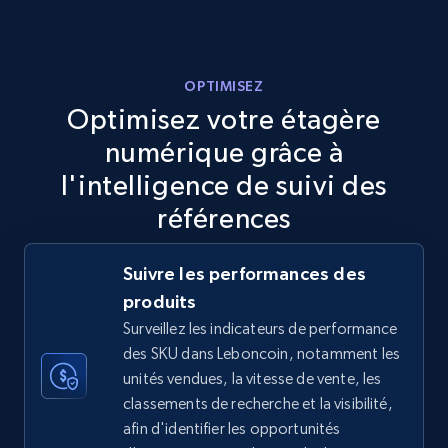
more.
5.6K+
875+
Commencer
OPTIMISEZ
Optimisez votre étagère
numérique grâce à
TikTok Shop
l'intelligence de suivi des
URL, Title, Available, Description, Currency, Initial
références
price, Final price, Discount percent, and more.
Suivre les performances des
5.4K+
667+
Commencer
produits
Surveillez les indicateurs de performance
des SKU dans Leboncoin, notamment les
TikTok Shop - category
unités vendues, la vitesse de vente, les
classements de recherche et la visibilité,
URL, Title, Available, Description, Currency, Initial
afin d'identifier les opportunités
price, Final price, Discount percent, and more.