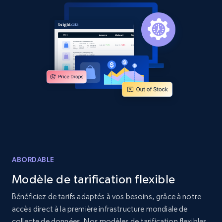
Amazon products global dataset - Collects
products by specific category URL
Title, Seller name, Brand, Description, Initial
price, Currency, Availability, Reviews count, and
more.
2.1K+
375+
Commencer
Amazon products global dataset -
ABORDABLE
Collecting products by keyword search
Modèle de tarification flexible
Title, Seller name, Brand, Description, Initial
price, Currency, Availability, Reviews count, and
Bénéficiez de tarifs adaptés à vos besoins, grâce à notre
more.
accès direct à la première infrastructure mondiale de
collecte de données. Nos modèles de tarification flexibles