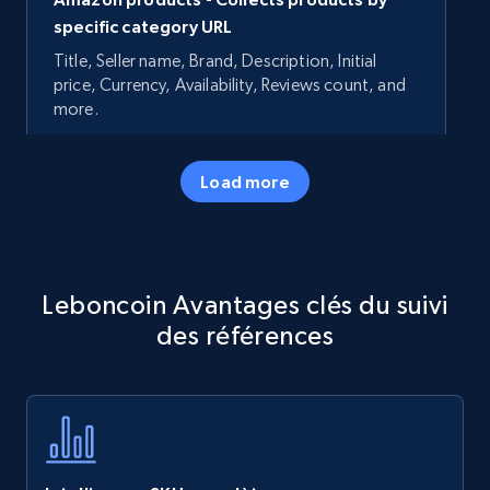
specific category URL
Title, Seller name, Brand, Description, Initial
price, Currency, Availability, Reviews count, and
more.
35.2K+
5.7K+
Commencer
Load more
Amazon products - Collects products by
Leboncoin Avantages clés du suivi
specific keywords
des références
Title, Seller name, Brand, Description, Initial
price, Currency, Availability, Reviews count, and
more.
35.2K+
5.7K+
Commencer