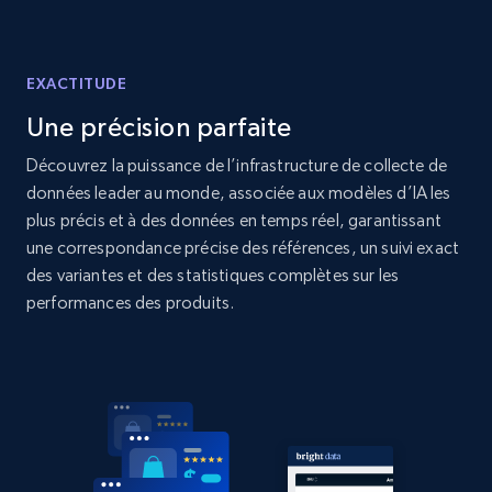
price, Currency, Availability, Reviews count, and
more.
EXACTITUDE
2.1K+
375+
Commencer
Une précision parfaite
Découvrez la puissance de l’infrastructure de collecte de
données leader au monde, associée aux modèles d’IA les
Amazon products global dataset - Collect
plus précis et à des données en temps réel, garantissant
products from Brands URLs
une correspondance précise des références, un suivi exact
Title, Seller name, Brand, Description, Initial
des variantes et des statistiques complètes sur les
price, Currency, Availability, Reviews count, and
performances des produits.
more.
2.1K+
375+
Commencer
Etsy