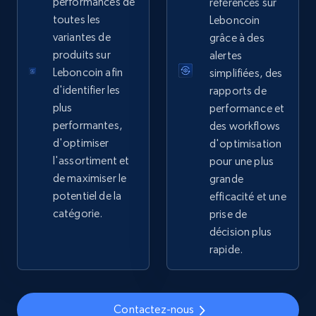
Sku, Product id, Product name, Manufacturer,
performances de
références sur
and more.
toutes les
Leboncoin
variantes de
grâce à des
produits sur
2.1K+
353+
Commencer
alertes
Leboncoin afin
simplifiées, des
d'identifier les
rapports de
plus
performance et
Home Depot US - Gather data on products
performantes,
des workflows
using specified keywords
d'optimiser
d'optimisation
l'assortiment et
pour une plus
URL, Domain, Country code, Model number,
de maximiser le
Sku, Product id, Product name, Manufacturer,
grande
and more.
potentiel de la
efficacité et une
catégorie.
prise de
décision plus
2.1K+
353+
Commencer
rapide.
Home Depot US - Discover products by
Contactez-nous