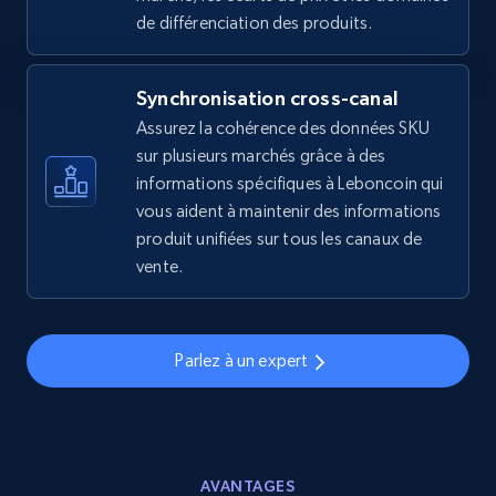
2.5K+
359+
Commencer
de différenciation des produits.
Synchronisation cross-canal
eBay - Gather data on products using
Assurez la cohérence des données SKU
specified keywords
sur plusieurs marchés grâce à des
URL, Product id, Title, Seller name, Seller rating,
informations spécifiques à Leboncoin qui
Seller reviews, Breadcrumbs, Root category, and
vous aident à maintenir des informations
more.
produit unifiées sur tous les canaux de
vente.
2.5K+
359+
Commencer
Parlez à un expert
eBay - Collect products from shops on eBay
URL, Product id, Title, Seller name, Seller rating,
Seller reviews, Breadcrumbs, Root category, and
more.
AVANTAGES