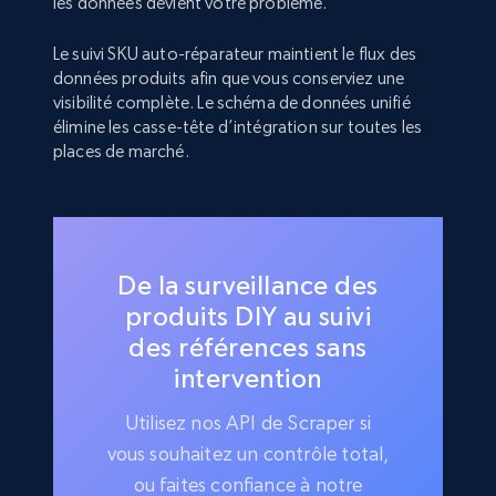
les données devient votre problème.
Le suivi SKU auto-réparateur maintient le flux des
données produits afin que vous conserviez une
visibilité complète. Le schéma de données unifié
élimine les casse-tête d’intégration sur toutes les
places de marché.
De la surveillance des
produits DIY au suivi
des références sans
intervention
Utilisez nos API de Scraper si
vous souhaitez un contrôle total,
ou faites confiance à notre