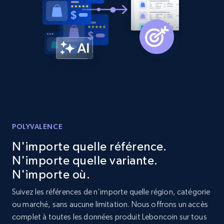
URL, Product id, Listing inventory id, Title, Rating,
Reviews count shop, Reviews count item, Initial
price, and more.
1.9K+
322+
Commencer
Etsy - Collect data on products using
specified keywords
POLYVALENCE
URL, Product id, Listing inventory id, Title, Rating,
Reviews count shop, Reviews count item, Initial
N'importe quelle référence.
price, and more.
N'importe quelle variante.
N'importe où.
1.9K+
322+
Commencer
Suivez les références de n’importe quelle région, catégorie
ou marché, sans aucune limitation. Nous offrons un accès
complet à toutes les données produit Leboncoin sur tous