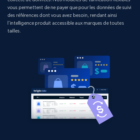
vous permettent de ne payer que pour les données de suivi
2.1K+
375+
Commencer
des références dont vous avez besoin, rendant ainsi
l’intelligence produit accessible aux marques de toutes
tailles.
Amazon products global dataset - Collects
products by best sellers category URL
Title, Seller name, Brand, Description, Initial
price, Currency, Availability, Reviews count, and
more.
2.1K+
375+
Commencer
Amazon products global dataset - Collect
Amazon products by seller URL
Title, Seller name, Brand, Description, Initial