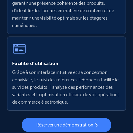
garantir une présence cohérente des produits,
5.6K+
875+
Commencer
d'identifier les lacunes en matière de contenu et de
maintenir une visibilité optimale sur les étagères
numériques.
Walmart - products - Collects products by
specific keywords
URL, Final price, Sku, Currency, Gtin,
Specifications, Image urls, Top reviews, and
Facilité d'utilisation
more.
Grâce à son interface intuitive et sa conception
conviviale, le suivi des références Leboncoin facilite le
5.6K+
875+
Commencer
suivi des produits, l'analyse des performances des
variantes et l'optimisation efficace de vos opérations
de commerce électronique.
Walmart - products - Discover products by
using sku numbers
Réserver une démonstration
URL, Final price, Sku, Currency, Gtin,
Specifications, Image urls, Top reviews, and