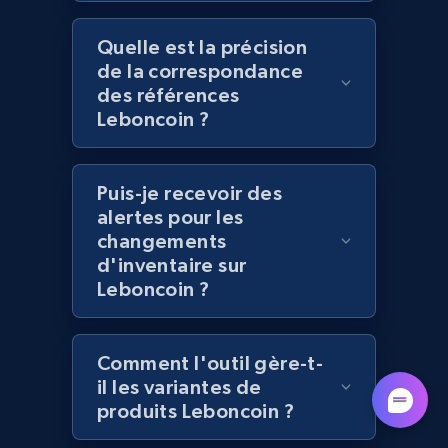
Quelle est la précision
de la correspondance
Lowes.com - Collect records by category
des références
URL, Domain, Marketplace pn, Sku, Other pn,
Leboncoin ?
Model number, Gtin ean pn, Product name, and
more.
Puis-je recevoir des
991+
162+
Commencer
alertes pour les
changements
d'inventaire sur
Leboncoin ?
Lazada - Products
URL, Title, Rating, Reviews, Initial price, Final
Comment l'outil gère-t-
price, Currency, Stock, and more.
il les variantes de
produits Leboncoin ?
988+
160+
Commencer