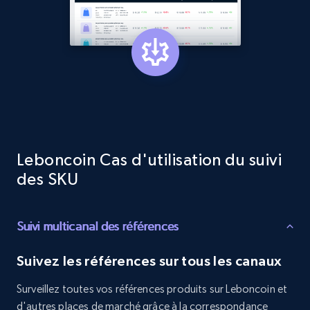
Target - Discover products by category url
URL, Product id, Title, Product description,
Rating, Reviews count, Initial price, Discount,
and more.
1.3K+
175+
Commencer
Leboncoin Cas d'utilisation du suivi
des SKU
Target - Discover products by specified
UPC
URL, Product id, Title, Product description,
Suivi multicanal des références
Rating, Reviews count, Initial price, Discount,
and more.
Suivez les références sur tous les canaux
1.3K+
175+
Commencer
Surveillez toutes vos références produits sur Leboncoin et
d'autres places de marché grâce à la correspondance