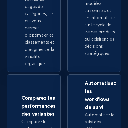
modèles
pages de
saisonniers et
2.4K+
catégories, ce
199+
Commencer
les informations
qui vous
sur le cycle de
permet
vie des produits
d'optimiser les
qui éclairent les
Google Shopping - collects products from
classements et
décisions
web using keywords
d'augmenter la
stratégiques.
visibilité
URL, Product id, Title, Product description,
Rating, Reviews count, Images, Variations, and
organique.
more.
Automatisez
2.4K+
199+
Commencer
les
Comparez les
workflows
performances
de suivi
Home Depot US
des variantes
Automatisez le
Comparez les
URL, Domain, Country code, Model number,
suivi des