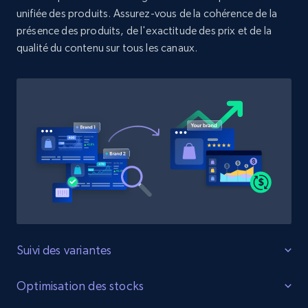
unifiée des produits. Assurez-vous de la cohérence de la
présence des produits, de l'exactitude des prix et de la
Zara - Products
qualité du contenu sur tous les canaux.
Category id, Product id, Product name, Price,
Currency, Colour code, Colour, Description, and
more.
1.2K+
208+
Commencer
Zara - Products - discovery by category url
Category id, Product id, Product name, Price,
Currency, Colour code, Colour, Description, and
more.
Suivi des variantes
Surveillez toutes les variantes du produit.
Optimisation des stocks
1.2K+
208+
Commencer