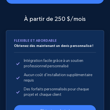
specified URL
URL, Domain, Country code, Model number,
Sku, Product id, Product name, Manufacturer,
À partir de 250 $/mois
and more.
2.1K+
353+
Commencer
FLEXIBLE ET ABORDABLE
Obtenez dès maintenant un devis personnalisé !
Home Depot US - Discover products by
Intégration facile grâce à un soutien
specified UPC
professionnel personnalisé
URL, Domain, Country code, Model number,
Aucun coût d'installation supplémentaire
Sku, Product id, Product name, Manufacturer,
requis
and more.
Des forfaits personnalisés pour chaque
projet et chaque client
2.1K+
353+
Commencer