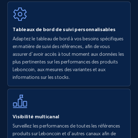
Walmart - products
Tableaux de bord de suivi personnalisables
URL, Final price, Sku, Currency, Gtin,
Adaptez le tableau de bord à vos besoins spécifiques
Specifications, Image urls, Top reviews, and
en matière de suivi des références, afin de vous
more.
assurer d'avoir accès à tout moment aux données les
plus pertinentes sur les performances des produits
5.6K+
875+
Commencer
Leboncoin, aux mesures des variantes et aux
informations sur les stocks.
Walmart - products - Find new products by
using specific category URL
URL, Final price, Sku, Currency, Gtin,
Visibilité multicanal
Specifications, Image urls, Top reviews, and
Surveillez les performances de toutes les références
more.
produits sur Leboncoin et d'autres canaux afin de