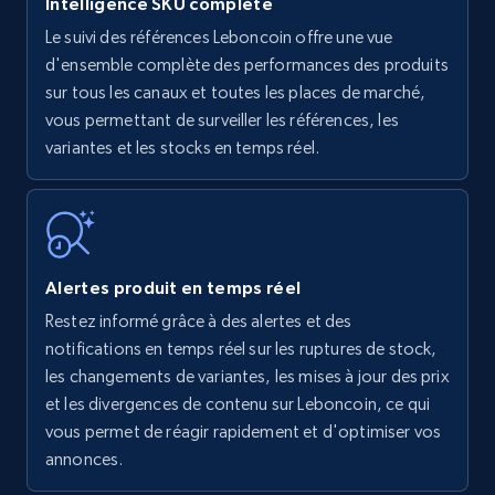
Intelligence SKU complète
Le suivi des références Leboncoin offre une vue
Amazon products - find products by using
d'ensemble complète des performances des produits
upc numbers
sur tous les canaux et toutes les places de marché,
vous permettant de surveiller les références, les
Title, Seller name, Brand, Description, Initial
variantes et les stocks en temps réel.
price, Currency, Availability, Reviews count, and
more.
35.2K+
5.7K+
Commencer
Alertes produit en temps réel
Restez informé grâce à des alertes et des
Amazon Reviews
notifications en temps réel sur les ruptures de stock,
URL, Product name, Product rating, Product
les changements de variantes, les mises à jour des prix
rating object, Product rating max, Rating,
et les divergences de contenu sur Leboncoin, ce qui
Author name, Asin, and more.
vous permet de réagir rapidement et d'optimiser vos
annonces.
7.4K+
870+
Commencer