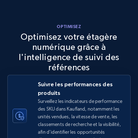
more.
5.6K+
876+
Commencer
OPTIMISEZ
Optimisez votre étagère
numérique grâce à
TikTok Shop
l'intelligence de suivi des
URL, Title, Available, Description, Currency, Initial
références
price, Final price, Discount percent, and more.
Suivre les performances des
5.4K+
668+
Commencer
produits
Surveillez les indicateurs de performance
des SKU dans Kaufland, notamment les
TikTok Shop - category
unités vendues, la vitesse de vente, les
classements de recherche et la visibilité,
URL, Title, Available, Description, Currency, Initial
afin d'identifier les opportunités
price, Final price, Discount percent, and more.