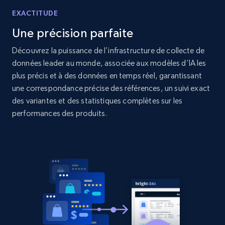
price, Currency, Availability, Reviews count, and
more.
EXACTITUDE
Une précision parfaite
2.1K+
375+
Commencer
Découvrez la puissance de l’infrastructure de collecte de
données leader au monde, associée aux modèles d’IA les
plus précis et à des données en temps réel, garantissant
une correspondance précise des références, un suivi exact
Amazon products global dataset - Collect
des variantes et des statistiques complètes sur les
products from Brands URLs
performances des produits.
Title, Seller name, Brand, Description, Initial
price, Currency, Availability, Reviews count, and
more.
2.1K+
375+
Commencer
Etsy