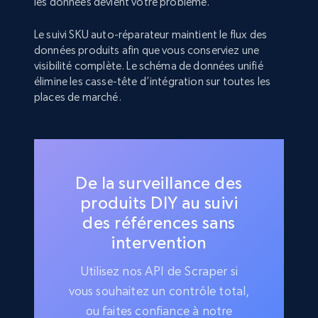
les données devient votre problème.
Le suivi SKU auto-réparateur maintient le flux des
données produits afin que vous conserviez une
visibilité complète. Le schéma de données unifié
élimine les casse-tête d’intégration sur toutes les
places de marché.
De la surveillance des
produits DIY au suivi
des références sans
intervention
Utilisez nos API de Scraper si
vous souhaitez un contrôle total,
ou faites confiance à notre