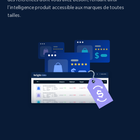
l’intelligence produit accessible aux marques de toutes
2.1K+
375+
Commencer
tailles.
Amazon products global dataset - Collects
products by best sellers category URL
Title, Seller name, Brand, Description, Initial
price, Currency, Availability, Reviews count, and
more.
2.1K+
375+
Commencer
Amazon products global dataset - Collect
Amazon products by seller URL
Title, Seller name, Brand, Description, Initial