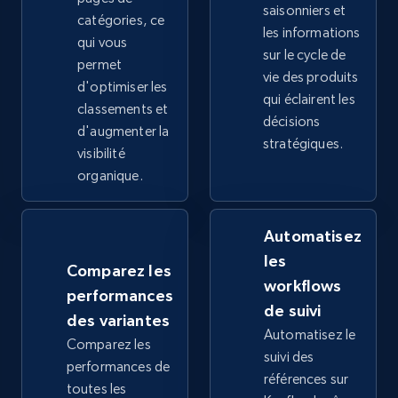
saisonniers et
catégories, ce
les informations
2.4K+
qui vous
200+
Commencer
sur le cycle de
permet
vie des produits
d'optimiser les
qui éclairent les
classements et
décisions
Google Shopping - collects products from
d'augmenter la
stratégiques.
web using keywords
visibilité
organique.
URL, Product id, Title, Product description,
Rating, Reviews count, Images, Variations, and
more.
Automatisez
les
2.4K+
200+
Commencer
Comparez les
workflows
performances
de suivi
des variantes
Automatisez le
Comparez les
Home Depot US
suivi des
performances de
URL, Domain, Country code, Model number,
références sur
toutes les