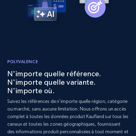
URL, Product id, Listing inventory id, Title, Rating,
Reviews count shop, Reviews count item, Initial
price, and more.
1.9K+
323+
Commencer
POLYVALENCE
Etsy - Collect data on products using
specified keywords
N'importe quelle référence.
URL, Product id, Listing inventory id, Title, Rating,
N'importe quelle variante.
Reviews count shop, Reviews count item, Initial
N'importe où.
price, and more.
Suivez les références de n’importe quelle région, catégorie
ou marché, sans aucune limitation. Nous offrons un accès
1.9K+
323+
Commencer
complet à toutes les données produit Kaufland sur tous les
canaux et toutes les zones géographiques, fournissant
des informations produit personnalisées à tout moment et