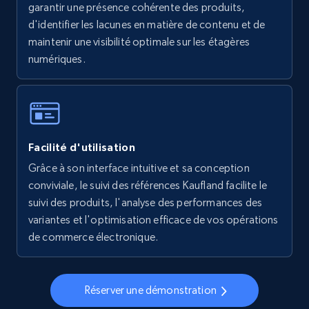
garantir une présence cohérente des produits,
5.6K+
876+
Commencer
d'identifier les lacunes en matière de contenu et de
maintenir une visibilité optimale sur les étagères
numériques.
Walmart - products - Collects products by
specific keywords
URL, Final price, Sku, Currency, Gtin,
Specifications, Image urls, Top reviews, and
Facilité d'utilisation
more.
Grâce à son interface intuitive et sa conception
conviviale, le suivi des références Kaufland facilite le
5.6K+
876+
Commencer
suivi des produits, l'analyse des performances des
variantes et l'optimisation efficace de vos opérations
de commerce électronique.
Walmart - products - Discover products by
using sku numbers
Réserver une démonstration
URL, Final price, Sku, Currency, Gtin,
Specifications, Image urls, Top reviews, and