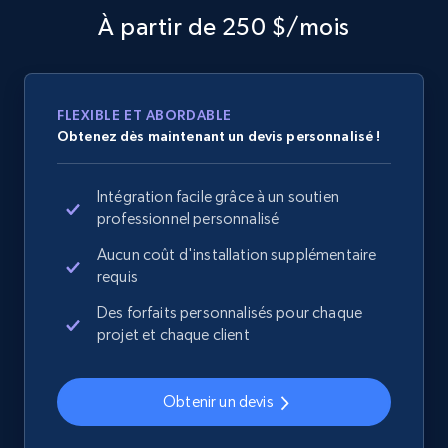
specified URL
À partir de 250 $/mois
URL, Domain, Country code, Model number,
Sku, Product id, Product name, Manufacturer,
and more.
FLEXIBLE ET ABORDABLE
2.1K+
355+
Commencer
Obtenez dès maintenant un devis personnalisé !
Intégration facile grâce à un soutien
professionnel personnalisé
Home Depot US - Discover products by
Aucun coût d'installation supplémentaire
specified UPC
requis
URL, Domain, Country code, Model number,
Sku, Product id, Product name, Manufacturer,
Des forfaits personnalisés pour chaque
and more.
projet et chaque client
2.1K+
355+
Commencer
Obtenir un devis