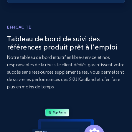
Home Depot US - Discovery products by
specific category URL
URL, Domain, Country code, Model number,
EFFICACITÉ
Sku, Product id, Product name, Manufacturer,
Tableau de bord de suivi des
and more.
références produit prêt à l'emploi
2.1K+
355+
Commencer
Notre tableau de bord intuitif en libre-service et nos
responsables de la réussite client dédiés garantissent votre
succès sans ressources supplémentaires, vous permettant
de suivre les performances des SKU Kaufland et d’en faire
Amazon products global dataset
plus en moins de temps.
Title, Seller name, Brand, Description, Initial
price, Currency, Availability, Reviews count, and
more.
2.1K+
375+
Commencer