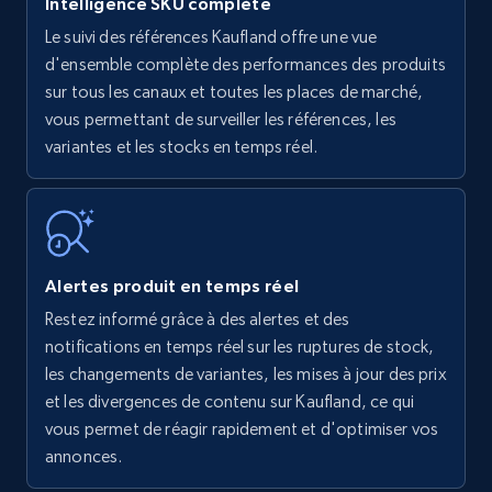
Intelligence SKU complète
Le suivi des références Kaufland offre une vue
Amazon products - find products by using
d'ensemble complète des performances des produits
upc numbers
sur tous les canaux et toutes les places de marché,
vous permettant de surveiller les références, les
Title, Seller name, Brand, Description, Initial
variantes et les stocks en temps réel.
price, Currency, Availability, Reviews count, and
more.
35.3K+
5.7K+
Commencer
Alertes produit en temps réel
Restez informé grâce à des alertes et des
Amazon Reviews
notifications en temps réel sur les ruptures de stock,
URL, Product name, Product rating, Product
les changements de variantes, les mises à jour des prix
rating object, Product rating max, Rating,
et les divergences de contenu sur Kaufland, ce qui
Author name, Asin, and more.
vous permet de réagir rapidement et d'optimiser vos
annonces.
7.4K+
872+
Commencer