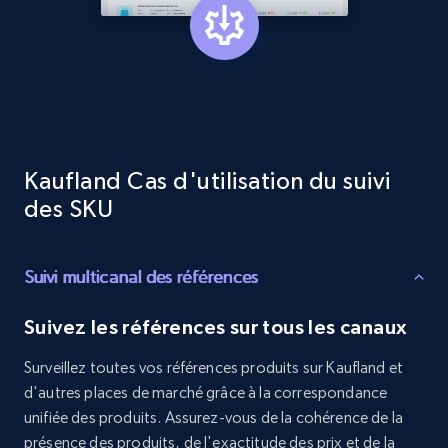
Target - Discover products by category url
URL, Product id, Title, Product description,
Rating, Reviews count, Initial price, Discount,
and more.
1.3K+
175+
Commencer
Kaufland Cas d'utilisation du suivi
des SKU
Target - Discover products by specified
Suivi multicanal des références
UPC
URL, Product id, Title, Product description,
Suivez les références sur tous les canaux
Rating, Reviews count, Initial price, Discount,
and more.
Surveillez toutes vos références produits sur Kaufland et
d'autres places de marché grâce à la correspondance
1.3K+
175+
Commencer
unifiée des produits. Assurez-vous de la cohérence de la
présence des produits, de l'exactitude des prix et de la