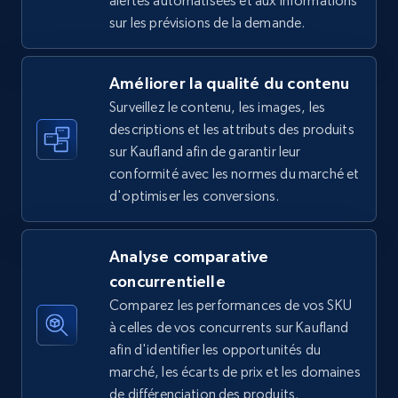
alertes automatisées et aux informations
sur les prévisions de la demande.
5.4K+
668+
Commencer
Améliorer la qualité du contenu
Surveillez le contenu, les images, les
Amazon sellers info
descriptions et les attributs des produits
Seller id, URL, Seller name, Description, Detailed
sur Kaufland afin de garantir leur
info, Stars, Feedbacks, Return policy, and more.
conformité avec les normes du marché et
d'optimiser les conversions.
2.5K+
378+
Commencer
Analyse comparative
concurrentielle
eBay
Comparez les performances de vos SKU
URL, Product id, Title, Seller name, Seller rating,
à celles de vos concurrents sur Kaufland
Seller reviews, Breadcrumbs, Root category, and
afin d'identifier les opportunités du
more.
marché, les écarts de prix et les domaines
de différenciation des produits.