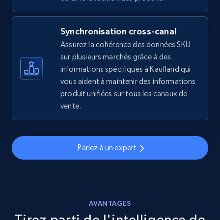
2.5K+
359+
Commencer
Synchronisation cross-canal
Assurez la cohérence des données SKU
eBay - Gather data on products using
sur plusieurs marchés grâce à des
specified keywords
informations spécifiques à Kaufland qui
URL, Product id, Title, Seller name, Seller rating,
vous aident à maintenir des informations
Seller reviews, Breadcrumbs, Root category, and
produit unifiées sur tous les canaux de
more.
vente.
2.5K+
359+
Commencer
Parlez à un expert
eBay - Collect products from shops on eBay
URL, Product id, Title, Seller name, Seller rating,
Seller reviews, Breadcrumbs, Root category, and
AVANTAGES
more.
Tirez parti de l'intelligence de