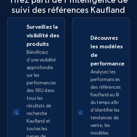
suivi des références Kaufland
2.5K+
359+
Commencer
Surveillez la
visibilité des
Découvrez
eBay - Collect records by category
produits
les modèles
URL, Product id, Title, Seller name, Seller rating,
Bénéficiez
de
Seller reviews, Breadcrumbs, Root category, and
d'une visibilité
performance
more.
approfondie
Analysez les
sur les
performances
2.5K+
359+
Commencer
performances
des références
des SKU dans
Kaufland au fil
tous les
du temps afin
résultats de
d'identifier les
Google Shopping
recherche
tendances de
URL, Product id, Title, Product description,
Kaufland et
vente, les
Rating, Reviews count, Images, Variations, and
toutes les
modèles
more.
pages de