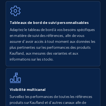
Walmart - products
Tableaux de bord de suivi personnalisables
URL, Final price, Sku, Currency, Gtin,
Adaptez le tableau de bord à vos besoins spécifiques
Specifications, Image urls, Top reviews, and
en matière de suivi des références, afin de vous
more.
assurer d'avoir accès à tout moment aux données les
plus pertinentes sur les performances des produits
5.6K+
876+
Commencer
Kaufland, aux mesures des variantes et aux
informations sur les stocks.
Walmart - products - Find new products by
using specific category URL
URL, Final price, Sku, Currency, Gtin,
Visibilité multicanal
Specifications, Image urls, Top reviews, and
Surveillez les performances de toutes les références
more.
produits sur Kaufland et d'autres canaux afin de