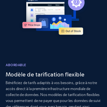
Amazon products global dataset - Collects
products by specific category URL
Title, Seller name, Brand, Description, Initial
price, Currency, Availability, Reviews count, and
more.
2.1K+
375+
Commencer
ABORDABLE
Modèle de tarification flexible
Amazon products global dataset -
Collecting products by keyword search
Bénéficiez de tarifs adaptés à vos besoins, grâce à notre
accès direct à la première infrastructure mondiale de
Title, Seller name, Brand, Description, Initial
price, Currency, Availability, Reviews count, and
collecte de données. Nos modèles de tarification flexibles
more.
vous permettent de ne payer que pour les données de suivi
des références dont vous avez besoin, rendant ainsi