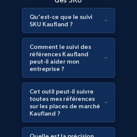
Lazada - Products
Qu'est-ce que le suivi
SKU Kaufland ?
URL, Title, Rating, Reviews, Initial price, Final
price, Currency, Stock, and more.
Comment le suivi des
991+
165+
Commencer
références Kaufland
peut-il aider mon
entreprise ?
Lazada - Products - Discover products by
keyword
Cet outil peut-il suivre
URL, Title, Rating, Reviews, Initial price, Final
toutes mes références
price, Currency, Stock, and more.
sur les places de marché
Kaufland ?
991+
165+
Commencer
Quelle est la précision