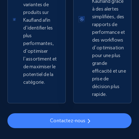
Sku, Product id, Product name, Manufacturer,
Kaufland grâce
variantes de
and more.
à des alertes
produits sur
simplifiées, des
Kaufland afin
2.1K+
355+
Commencer
rapports de
d'identifier les
performance et
plus
des workflows
performantes,
d'optimisation
d'optimiser
Home Depot US - Gather data on products
pour une plus
l'assortiment et
using specified keywords
grande
de maximiser le
efficacité et une
URL, Domain, Country code, Model number,
potentiel de la
Sku, Product id, Product name, Manufacturer,
prise de
catégorie.
and more.
décision plus
rapide.
2.1K+
355+
Commencer
Contactez-nous
Home Depot US - Discover products by