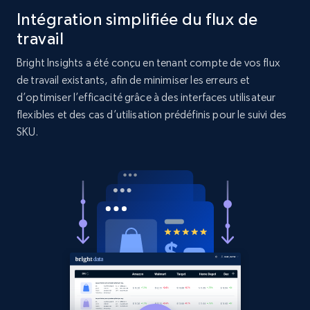
Intégration simplifiée du flux de
URL, Product id, Title, Product description,
Rating, Reviews count, Initial price, Discount,
travail
and more.
Bright Insights a été conçu en tenant compte de vos flux
de travail existants, afin de minimiser les erreurs et
1.3K+
175+
Commencer
d’optimiser l’efficacité grâce à des interfaces utilisateur
flexibles et des cas d’utilisation prédéfinis pour le suivi des
SKU.
Target - Gather data on products using
specified keywords
URL, Product id, Title, Product description,
Rating, Reviews count, Initial price, Discount,
and more.
1.3K+
175+
Commencer