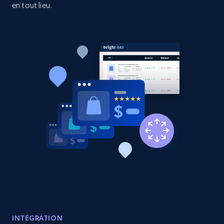
en tout lieu.
Etsy - Collects data from shop's URL
URL, Product id, Listing inventory id, Title, Rating,
Reviews count shop, Reviews count item, Initial
price, and more.
1.9K+
323+
Commencer
Amazon products search
Asin, URL, Name, Sponsored, Initial price, Final
price, Currency, Sold, and more.
1.6K+
181+
Commencer
INTÉGRATION
Target