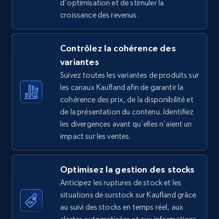
d'optimisation et de stimuler la
croissance des revenus.
5.4K+
668+
Commencer
Contrôlez la cohérence des
variantes
TikTok Shop - Collect TikTok shop products
Suivez toutes les variantes de produits sur
by keywords search
les canaux Kaufland afin de garantir la
URL, Title, Available, Description, Currency, Initial
cohérence des prix, de la disponibilité et
price, Final price, Discount percent, and more.
de la présentation du contenu. Identifiez
les divergences avant qu'elles n'aient un
5.4K+
668+
Commencer
impact sur les ventes.
Optimisez la gestion des stocks
TikTok Shop - discover records by shop url
Anticipez les ruptures de stock et les
URL, Title, Available, Description, Currency, Initial
situations de surstock sur Kaufland grâce
price, Final price, Discount percent, and more.
au suivi des stocks en temps réel, aux