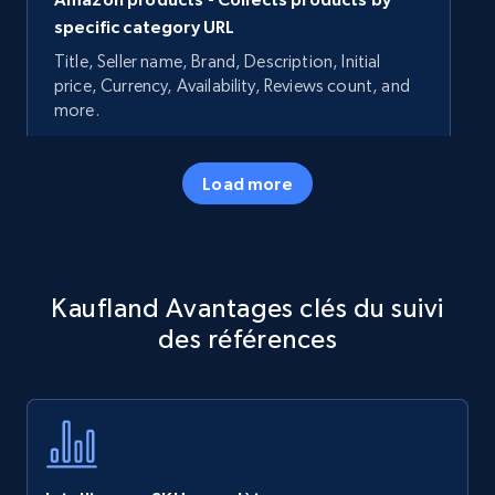
specific category URL
Title, Seller name, Brand, Description, Initial
price, Currency, Availability, Reviews count, and
more.
35.3K+
5.7K+
Commencer
Load more
Amazon products - Collects products by
Kaufland Avantages clés du suivi
specific keywords
des références
Title, Seller name, Brand, Description, Initial
price, Currency, Availability, Reviews count, and
more.
35.3K+
5.7K+
Commencer