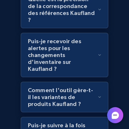
de la correspondance
Lazada - Products - Discover products by
des références Kaufland
category URL or brand URL
?
URL, Title, Rating, Reviews, Initial price, Final
price, Currency, Stock, and more.
Puis-je recevoir des
alertes pour les
991+
165+
Commencer
changements
d'inventaire sur
Kaufland ?
Lazada - Products - Discover products by
seller URL
Comment l'outil gère-t-
URL, Title, Rating, Reviews, Initial price, Final
il les variantes de
price, Currency, Stock, and more.
produits Kaufland ?
991+
165+
Commencer
Puis-je suivre à la fois