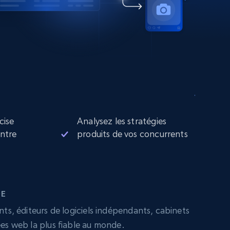
cise
Analysez les stratégies
entre
produits de vos concurrents
DE
nts, éditeurs de logiciels indépendants, cabinets
ées web la plus fiable au monde.