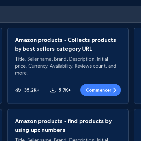
Amazon products - Collects products
by best sellers category URL
Title, Seller name, Brand, Description, Initial
price, Currency, Availability, Reviews count, and
more.
35.2K+
5.7K+
Commencer
Amazon products - find products by
using upc numbers
Title, Seller name, Brand, Description, Initial