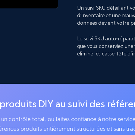
Un suivi SKU défaillant 
d’inventaire et une mauva
données devient votre p
Le suivi SKU auto-réparat
que vous conserviez une 
élimine les casse-tête d’
 produits DIY au suivi des référ
z un contrôle total, ou faites confiance à notre servi
érences produits entièrement structurées et sans tra