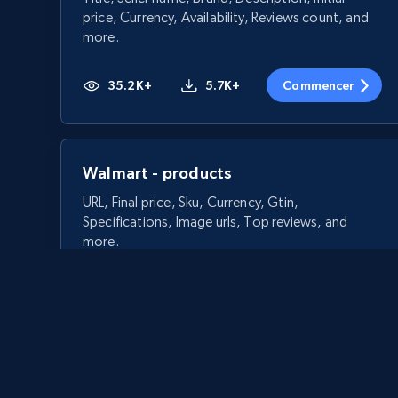
price, Currency, Availability, Reviews count, and
more.
35.2K+
5.7K+
Commencer
Walmart - products
URL, Final price, Sku, Currency, Gtin,
Specifications, Image urls, Top reviews, and
more.
5.6K+
875+
Commencer