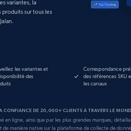
es variantes, la
collected
 produits sur tous les
Commence à
Proxys de
à
partir de
datacenter
$0.9/IP
Jalan.
B
à
Proxys de ISP
nant
Plus de 700 000 proxys résidentiels
statiques entièrement conformes
e
veillez les variantes et
Correspondance pré
disponibilité des
des références SKU 
duits
les canaux
A CONFIANCE DE 20,000+ CLIENTS À TRAVERS LE MON
 en ligne, ainsi que par les plus grandes marques, détailla
t de manière native sur la plateforme de collecte de donn