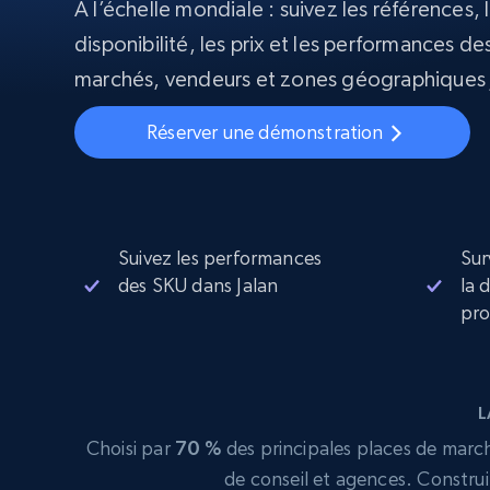
À l’échelle mondiale : suivez les références, l
disponibilité, les prix et les performances des
Proxys
Commence 
résidentiels
partir de
INFRASTRUCTURE PROXY
marchés, vendeurs et zones géographiques 
$5
$2.5/G
50% OFF
Commence 
Réserver une démonstration
Proxys résidentiels
50% OFF
Proxys de ISP
partir de
400M+ adresses IP mondiales prove
$1.3/IP
d’appareils pair réels
Proxys de datacenter
Proxys fiables et à haut débit pour un
extraction de données efficace
Suivez les performances
Sur
des SKU dans Jalan
la 
pro
L
Choisi par
70 %
des principales places de marché
de conseil et agences. Construi