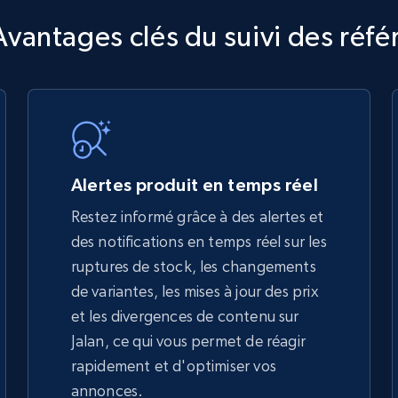
TikTok Shop
Avantages clés du suivi des réf
URL, Title, Available, Description, Currency, Initial
price, Final price, Discount percent, and more.
5.4K+
668+
Commencer
Alertes produit en temps réel
Restez informé grâce à des alertes et
des notifications en temps réel sur les
TikTok Shop - discover records by shop
ruptures de stock, les changements
url
de variantes, les mises à jour des prix
URL, Title, Available, Description, Currency, Initial
et les divergences de contenu sur
price, Final price, Discount percent, and more.
Jalan, ce qui vous permet de réagir
rapidement et d'optimiser vos
5.4K+
668+
Commencer
annonces.