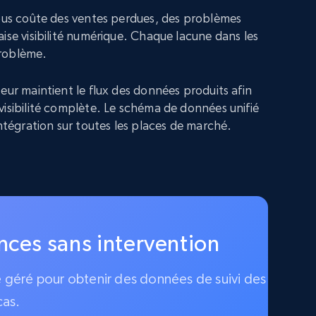
vous coûte des ventes perdues, des problèmes
ise visibilité numérique. Chaque lacune dans les
roblème.
eur maintient le flux des données produits afin
visibilité complète. Le schéma de données unifié
intégration sur toutes les places de marché.
ences sans intervention
ce géré pour obtenir des données de suivi des
cas.