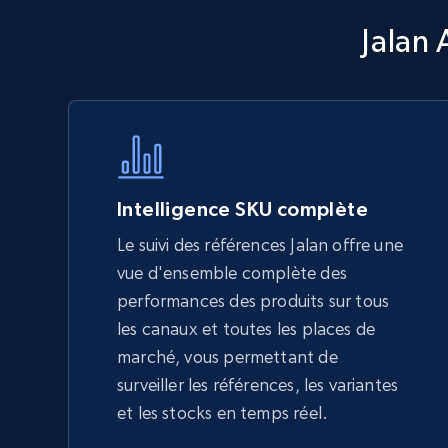
Walmart - products - Discover
Jalan 
products by using sku numbers
URL, Final price, Sku, Currency, Gtin,
Specifications, Image urls, Top reviews, and
more.
5.6K+
875+
Commencer
Intelligence SKU complète
Le suivi des références Jalan offre une
vue d'ensemble complète des
TikTok Shop - Collect TikTok shop
performances des produits sur tous
products by keywords search
les canaux et toutes les places de
URL, Title, Available, Description, Currency, Initial
marché, vous permettant de
price, Final price, Discount percent, and more.
surveiller les références, les variantes
et les stocks en temps réel.
5.4K+
668+
Commencer