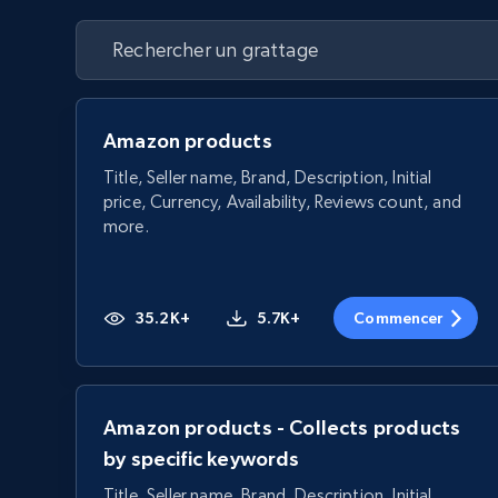
Amazon products
Title, Seller name, Brand, Description, Initial
price, Currency, Availability, Reviews count, and
more.
35.2K+
5.7K+
Commencer
Amazon products - Collects products
by specific keywords
Title, Seller name, Brand, Description, Initial