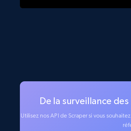
De la surveillance des
Utilisez nos API de Scraper si vous souhaite
réf