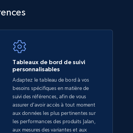
TikTok Shop - category
érences
URL, Title, Available, Description, Currency, Initial
price, Final price, Discount percent, and more.
5.4K+
668+
Commencer
Tableaux de bord de suivi
personnalisables
Adaptez le tableau de bord à vos
Amazon sellers info
besoins spécifiques en matière de
Seller id, URL, Seller name, Description, Detailed
suivi des références, afin de vous
info, Stars, Feedbacks, Return policy, and more.
assurer d'avoir accès à tout moment
aux données les plus pertinentes sur
les performances des produits Jalan,
2.5K+
378+
Commencer
aux mesures des variantes et aux