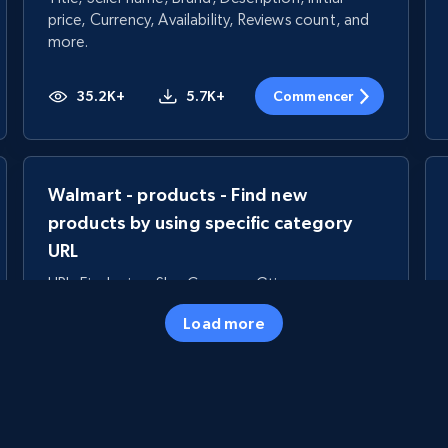
price, Currency, Availability, Reviews count, and
more.
35.2K+
5.7K+
Commencer
Walmart - products - Find new
products by using specific category
URL
URL, Final price, Sku, Currency, Gtin,
Specifications, Image urls, Top reviews, and
Load more
more.
5.6K+
875+
Commencer