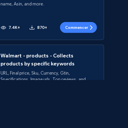
name, Asin, and more.
7.4K+
870+
Commencer
Walmart - products - Collects
products by specific keywords
URL, Final price, Sku, Currency, Gtin,
Specifications, Image urls, Top reviews, and
more.
5.6K+
875+
Commencer