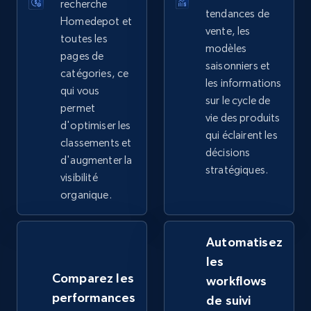
recherche
tendances de
Homedepot et
vente, les
2.4K+
199+
Commencer
toutes les
modèles
pages de
saisonniers et
catégories, ce
les informations
qui vous
Google Shopping - collects products from
sur le cycle de
permet
web using keywords
vie des produits
d'optimiser les
qui éclairent les
URL, Product id, Title, Product description,
classements et
décisions
Rating, Reviews count, Images, Variations, and
d'augmenter la
more.
stratégiques.
visibilité
organique.
2.4K+
199+
Commencer
Automatisez
les
Home Depot US
Comparez les
workflows
URL, Domain, Country code, Model number,
performances
de suivi