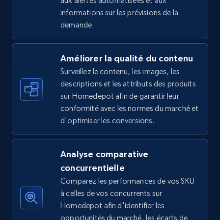
aux alertes automatisées et aux
informations sur les prévisions de la
5.4K+
668+
Commencer
demande.
Améliorer la qualité du contenu
Amazon sellers info
Surveillez le contenu, les images, les
Seller id, URL, Seller name, Description, Detailed
descriptions et les attributs des produits
info, Stars, Feedbacks, Return policy, and more.
sur Homedepot afin de garantir leur
conformité avec les normes du marché et
2.5K+
378+
Commencer
d'optimiser les conversions.
Analyse comparative
eBay
concurrentielle
URL, Product id, Title, Seller name, Seller rating,
Comparez les performances de vos SKU
Seller reviews, Breadcrumbs, Root category, and
à celles de vos concurrents sur
more.
Homedepot afin d'identifier les
opportunités du marché, les écarts de