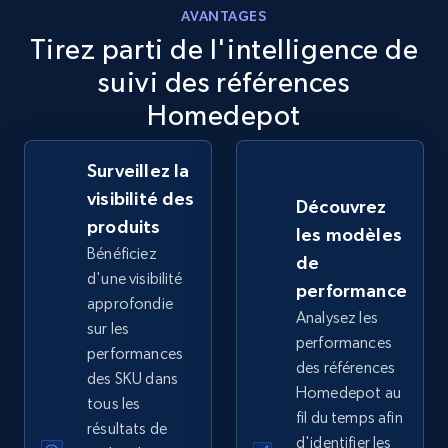
AVANTAGES
2.5K+
359+
Commencer
Tirez parti de l'intelligence de
suivi des références
Homedepot
eBay - Collect records by category
URL, Product id, Title, Seller name, Seller rating,
Surveillez la
Seller reviews, Breadcrumbs, Root category, and
visibilité des
Découvrez
more.
produits
les modèles
Bénéficiez
de
2.5K+
359+
Commencer
d'une visibilité
performance
approfondie
Analysez les
sur les
performances
performances
Google Shopping
des références
des SKU dans
Homedepot au
URL, Product id, Title, Product description,
tous les
Rating, Reviews count, Images, Variations, and
fil du temps afin
résultats de
more.
d'identifier les