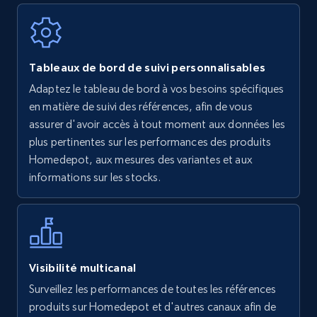
Walmart - products
Tableaux de bord de suivi personnalisables
URL, Final price, Sku, Currency, Gtin,
Adaptez le tableau de bord à vos besoins spécifiques
Specifications, Image urls, Top reviews, and
en matière de suivi des références, afin de vous
more.
assurer d'avoir accès à tout moment aux données les
plus pertinentes sur les performances des produits
5.6K+
875+
Commencer
Homedepot, aux mesures des variantes et aux
informations sur les stocks.
Walmart - products - Find new products by
using specific category URL
URL, Final price, Sku, Currency, Gtin,
Visibilité multicanal
Specifications, Image urls, Top reviews, and
Surveillez les performances de toutes les références
more.
produits sur Homedepot et d'autres canaux afin de