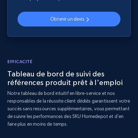
Home Depot US - Discovery products by
specific category URL
Obtenir un devis
URL, Domain, Country code, Model number,
Sku, Product id, Product name, Manufacturer,
and more.
2.1K+
355+
Commencer
EFFICACITÉ
Tableau de bord de suivi des
références produit prêt à l'emploi
Amazon products global dataset
Notre tableau de bord intuitif en libre-service et nos
Title, Seller name, Brand, Description, Initial
responsables de la réussite client dédiés garantissent votre
price, Currency, Availability, Reviews count, and
succès sans ressources supplémentaires, vous permettant
more.
de suivre les performances des SKU Homedepot et d’en
faire plus en moins de temps.
2.1K+
375+
Commencer