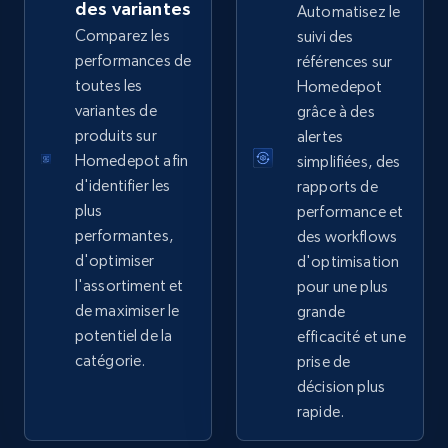
Sku, Product id, Product name, Manufacturer,
des variantes
Automatisez le
and more.
Comparez les
suivi des
performances de
références sur
2.1K+
355+
Commencer
toutes les
Homedepot
variantes de
grâce à des
produits sur
alertes
Homedepot afin
simplifiées, des
Home Depot US - Gather data on products
d'identifier les
rapports de
using specified keywords
plus
performance et
URL, Domain, Country code, Model number,
performantes,
des workflows
Sku, Product id, Product name, Manufacturer,
d'optimiser
d'optimisation
and more.
l'assortiment et
pour une plus
de maximiser le
grande
2.1K+
355+
Commencer
potentiel de la
efficacité et une
catégorie.
prise de
décision plus
rapide.
Home Depot US - Discover products by