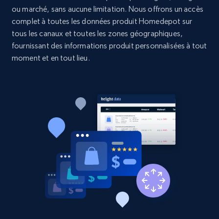
Etsy - Collects data from shop's URL
ou marché, sans aucune limitation. Nous offrons un accès
complet à toutes les données produit Homedepot sur
URL, Product id, Listing inventory id, Title, Rating,
Reviews count shop, Reviews count item, Initial
tous les canaux et toutes les zones géographiques,
price, and more.
fournissant des informations produit personnalisées à tout
moment et en tout lieu.
1.9K+
323+
Commencer
Amazon products search
Asin, URL, Name, Sponsored, Initial price, Final
price, Currency, Sold, and more.
1.6K+
181+
Commencer
Target