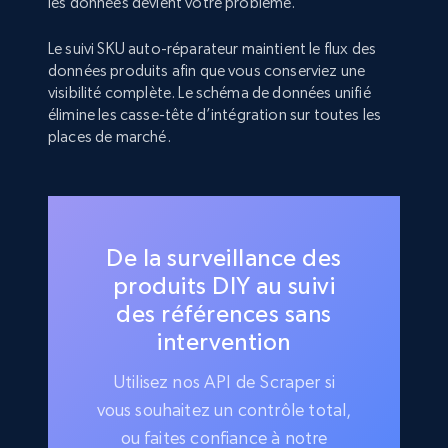
les données devient votre problème.
Le suivi SKU auto-réparateur maintient le flux des
données produits afin que vous conserviez une
visibilité complète. Le schéma de données unifié
élimine les casse-tête d’intégration sur toutes les
places de marché.
De la surveillance des
produits DIY au suivi
des références sans
intervention
Utilisez nos API de Scraper si
vous souhaitez un contrôle total,
ou faites confiance à notre