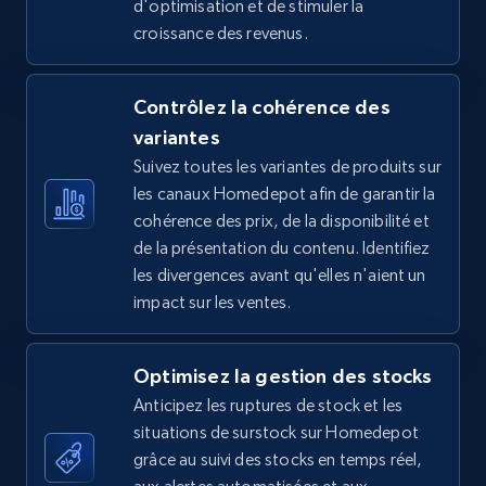
d'optimisation et de stimuler la
croissance des revenus.
5.4K+
668+
Commencer
Contrôlez la cohérence des
variantes
TikTok Shop - Collect TikTok shop products
Suivez toutes les variantes de produits sur
by keywords search
les canaux Homedepot afin de garantir la
URL, Title, Available, Description, Currency, Initial
cohérence des prix, de la disponibilité et
price, Final price, Discount percent, and more.
de la présentation du contenu. Identifiez
les divergences avant qu'elles n'aient un
5.4K+
668+
Commencer
impact sur les ventes.
Optimisez la gestion des stocks
TikTok Shop - discover records by shop url
Anticipez les ruptures de stock et les
URL, Title, Available, Description, Currency, Initial
situations de surstock sur Homedepot
price, Final price, Discount percent, and more.
grâce au suivi des stocks en temps réel,