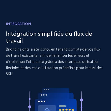
URL, Product id, Title, Product description,
Rating, Reviews count, Initial price, Discount,
and more.
INTÉGRATION
1.3K+
175+
Commencer
Intégration simplifiée du flux de
travail
Bright Insights a été conçu en tenant compte de vos flux
de travail existants, afin de minimiser les erreurs et
Target - Gather data on products using
d’optimiser l’efficacité grâce à des interfaces utilisateur
specified keywords
flexibles et des cas d’utilisation prédéfinis pour le suivi des
URL, Product id, Title, Product description,
SKU.
Rating, Reviews count, Initial price, Discount,
and more.
1.3K+
175+
Commencer