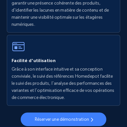
garantir une présence cohérente des produits,
5.6K+
875+
Commencer
d'identifier les lacunes en matière de contenu et de
maintenir une visibilité optimale sur les étagères
numériques.
Walmart - products - Collects products by
specific keywords
URL, Final price, Sku, Currency, Gtin,
Specifications, Image urls, Top reviews, and
Facilité d'utilisation
more.
Grâce à son interface intuitive et sa conception
conviviale, le suivi des références Homedepot facilite
5.6K+
875+
Commencer
le suivi des produits, l'analyse des performances des
variantes et l'optimisation efficace de vos opérations
de commerce électronique.
Walmart - products - Discover products by
using sku numbers
Réserver une démonstration
URL, Final price, Sku, Currency, Gtin,
Specifications, Image urls, Top reviews, and