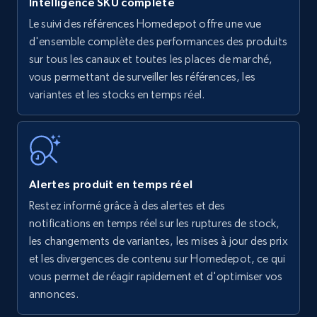
Intelligence SKU complète
Le suivi des références Homedepot offre une vue
Amazon products - find products by using
d'ensemble complète des performances des produits
upc numbers
sur tous les canaux et toutes les places de marché,
vous permettant de surveiller les références, les
Title, Seller name, Brand, Description, Initial
variantes et les stocks en temps réel.
price, Currency, Availability, Reviews count, and
more.
35.3K+
5.7K+
Commencer
Alertes produit en temps réel
Restez informé grâce à des alertes et des
Amazon Reviews
notifications en temps réel sur les ruptures de stock,
URL, Product name, Product rating, Product
les changements de variantes, les mises à jour des prix
rating object, Product rating max, Rating,
et les divergences de contenu sur Homedepot, ce qui
Author name, Asin, and more.
vous permet de réagir rapidement et d'optimiser vos
annonces.
7.4K+
870+
Commencer