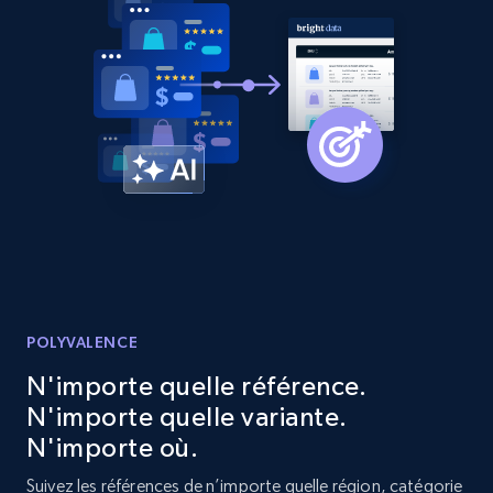
URL, Product id, Listing inventory id, Title, Rating,
Reviews count shop, Reviews count item, Initial
price, and more.
1.9K+
323+
Commencer
Etsy - Collect data on products using
specified keywords
URL, Product id, Listing inventory id, Title, Rating,
Reviews count shop, Reviews count item, Initial
price, and more.
POLYVALENCE
N'importe quelle référence.
1.9K+
323+
Commencer
N'importe quelle variante.
N'importe où.
Suivez les références de n’importe quelle région, catégorie