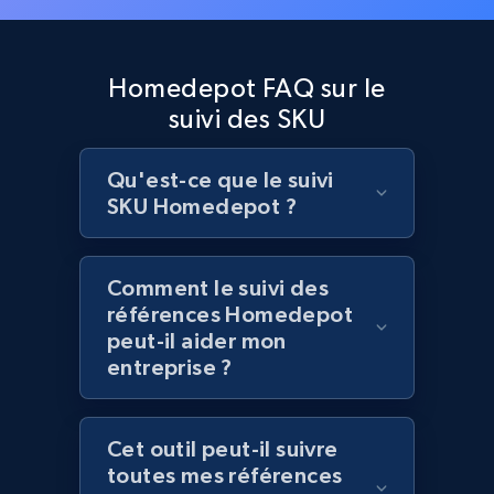
Lazada - Products
Homedepot FAQ sur le
URL, Title, Rating, Reviews, Initial price, Final
suivi des SKU
price, Currency, Stock, and more.
991+
164+
Commencer
Qu'est-ce que le suivi
SKU Homedepot ?
Lazada - Products - Discover products by
Comment le suivi des
keyword
références Homedepot
peut-il aider mon
URL, Title, Rating, Reviews, Initial price, Final
entreprise ?
price, Currency, Stock, and more.
991+
164+
Commencer
Cet outil peut-il suivre
toutes mes références