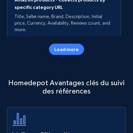
specific category URL
Title, Seller name, Brand, Description, Initial
price, Currency, Availability, Reviews count, and
more.
35.3K+
5.7K+
Commencer
Load more
Amazon products - Collects products by
Homedepot Avantages clés du suivi
specific keywords
des références
Title, Seller name, Brand, Description, Initial
price, Currency, Availability, Reviews count, and
more.
35.3K+
5.7K+
Commencer