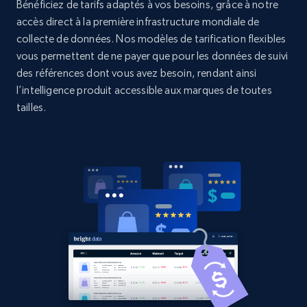
Bénéficiez de tarifs adaptés à vos besoins, grâce à notre
2.1K+
375+
Commencer
accès direct à la première infrastructure mondiale de
collecte de données. Nos modèles de tarification flexibles
vous permettent de ne payer que pour les données de suivi
des références dont vous avez besoin, rendant ainsi
Amazon products global dataset - Collects
l’intelligence produit accessible aux marques de toutes
products by best sellers category URL
tailles.
Title, Seller name, Brand, Description, Initial
price, Currency, Availability, Reviews count, and
more.
2.1K+
375+
Commencer
Amazon products global dataset - Collect
Amazon products by seller URL
Title, Seller name, Brand, Description, Initial