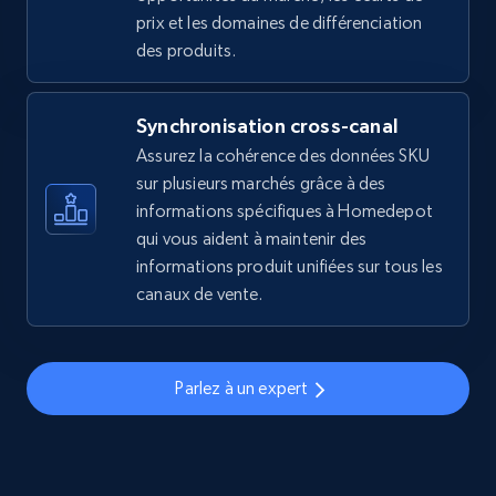
2.5K+
359+
Commencer
prix et les domaines de différenciation
des produits.
eBay - Gather data on products using
Synchronisation cross-canal
specified keywords
Assurez la cohérence des données SKU
URL, Product id, Title, Seller name, Seller rating,
sur plusieurs marchés grâce à des
Seller reviews, Breadcrumbs, Root category, and
informations spécifiques à Homedepot
more.
qui vous aident à maintenir des
informations produit unifiées sur tous les
2.5K+
359+
Commencer
canaux de vente.
Parlez à un expert
eBay - Collect products from shops on eBay
URL, Product id, Title, Seller name, Seller rating,
Seller reviews, Breadcrumbs, Root category, and
more.