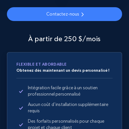
specified URL
URL, Domain, Country code, Model number,
Contactez-nous
Sku, Product id, Product name, Manufacturer,
and more.
À partir de 250 $/mois
2.1K+
355+
Commencer
FLEXIBLE ET ABORDABLE
Home Depot US - Discover products by
Obtenez dès maintenant un devis personnalisé !
specified UPC
URL, Domain, Country code, Model number,
Intégration facile grâce à un soutien
Sku, Product id, Product name, Manufacturer,
professionnel personnalisé
and more.
Aucun coût d'installation supplémentaire
requis
2.1K+
355+
Commencer
Des forfaits personnalisés pour chaque
projet et chaque client