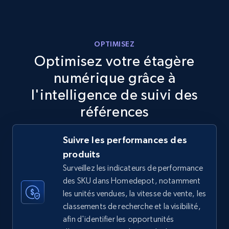
more.
5.6K+
875+
Commencer
OPTIMISEZ
Optimisez votre étagère
numérique grâce à
TikTok Shop
l'intelligence de suivi des
URL, Title, Available, Description, Currency, Initial
références
price, Final price, Discount percent, and more.
Suivre les performances des
5.4K+
668+
Commencer
produits
Surveillez les indicateurs de performance
des SKU dans Homedepot, notamment
TikTok Shop - category
les unités vendues, la vitesse de vente, les
classements de recherche et la visibilité,
URL, Title, Available, Description, Currency, Initial
afin d'identifier les opportunités
price, Final price, Discount percent, and more.