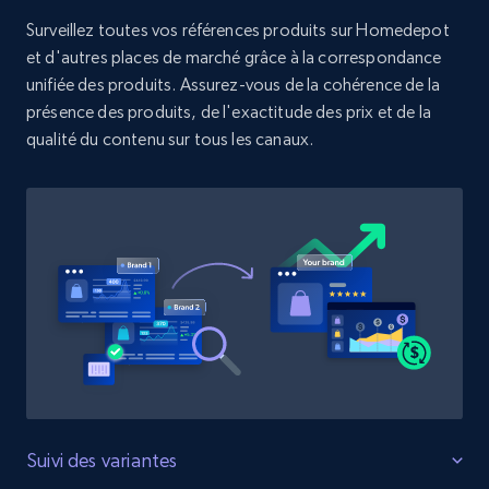
Surveillez toutes vos références produits sur Homedepot
et d'autres places de marché grâce à la correspondance
Zara - Products
unifiée des produits. Assurez-vous de la cohérence de la
Category id, Product id, Product name, Price,
présence des produits, de l'exactitude des prix et de la
Currency, Colour code, Colour, Description, and
qualité du contenu sur tous les canaux.
more.
1.2K+
208+
Commencer
Zara - Products - discovery by category url
Category id, Product id, Product name, Price,
Currency, Colour code, Colour, Description, and
more.
1.2K+
208+
Commencer
Suivi des variantes