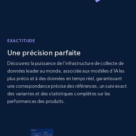
price, Currency, Availability, Reviews count, and
more.
2.1K+
375+
Commencer
EXACTITUDE
Une précision parfaite
Amazon products global dataset - Collect
products from Brands URLs
Découvrez la puissance de l’infrastructure de collecte de
données leader au monde, associée aux modèles d’IA les
Title, Seller name, Brand, Description, Initial
price, Currency, Availability, Reviews count, and
plus précis et à des données en temps réel, garantissant
more.
une correspondance précise des références, un suivi exact
des variantes et des statistiques complètes sur les
performances des produits.
2.1K+
375+
Commencer
Etsy