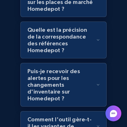
sur les places de marché
Homedepot ?
Lazada - Products - Discover products by
category URL or brand URL
URL, Title, Rating, Reviews, Initial price, Final
Quelle est la précision
price, Currency, Stock, and more.
de la correspondance
des références
991+
164+
Commencer
Homedepot ?
Puis-je recevoir des
Lazada - Products - Discover products by
alertes pour les
seller URL
changements
d'inventaire sur
URL, Title, Rating, Reviews, Initial price, Final
Homedepot ?
price, Currency, Stock, and more.
991+
164+
Commencer
Comment l'outil gère-t-
il les variantes de