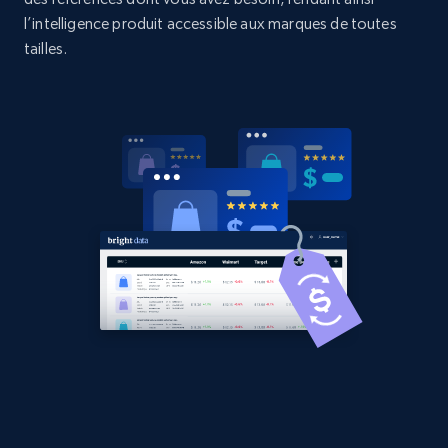
l’intelligence produit accessible aux marques de toutes
2.1K+
353+
Commencer
tailles.
Home Depot US - Discover products by
specified URL
URL, Domain, Country code, Model number,
Sku, Product id, Product name, Manufacturer,
and more.
2.1K+
353+
Commencer
Home Depot US - Discover products by
specified UPC
URL, Domain, Country code, Model number,