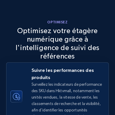
more.
5.6K+
874+
Commencer
OPTIMISEZ
Optimisez votre étagère
numérique grâce à
TikTok Shop
l'intelligence de suivi des
URL, Title, Available, Description, Currency, Initial
références
price, Final price, Discount percent, and more.
Suivre les performances des
5.4K+
667+
Commencer
produits
Surveillez les indicateurs de performance
des SKU dans Hktvmall, notamment les
TikTok Shop - category
unités vendues, la vitesse de vente, les
classements de recherche et la visibilité,
URL, Title, Available, Description, Currency, Initial
afin d'identifier les opportunités
price, Final price, Discount percent, and more.