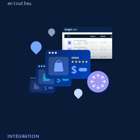
en tout lieu.
Etsy - Collects data from shop's URL
URL, Product id, Listing inventory id, Title, Rating,
Reviews count shop, Reviews count item, Initial
price, and more.
1.9K+
322+
Commencer
Amazon products search
Asin, URL, Name, Sponsored, Initial price, Final
price, Currency, Sold, and more.
1.6K+
180+
Commencer
INTÉGRATION
Target