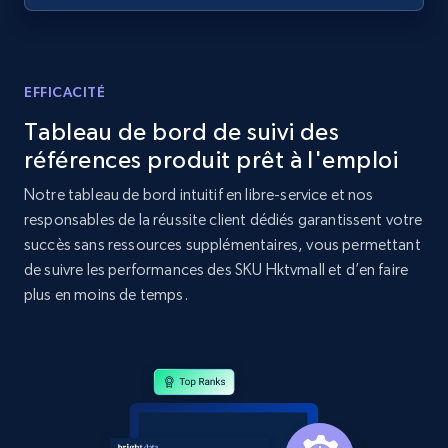
Amazon products global dataset - Collect
Amazon products by seller URL
Title, Seller name, Brand, Description, Initial
EFFICACITÉ
price, Currency, Availability, Reviews count, and
Tableau de bord de suivi des
more.
références produit prêt à l'emploi
2.1K+
375+
Commencer
Notre tableau de bord intuitif en libre-service et nos
responsables de la réussite client dédiés garantissent votre
succès sans ressources supplémentaires, vous permettant
de suivre les performances des SKU Hktvmall et d’en faire
Amazon products global dataset - Collect
plus en moins de temps.
products from Brands URLs
Title, Seller name, Brand, Description, Initial
price, Currency, Availability, Reviews count, and
more.
2.1K+
375+
Commencer