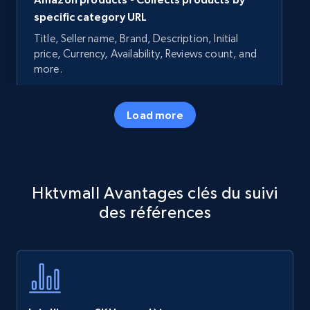
specific category URL
Title, Seller name, Brand, Description, Initial
price, Currency, Availability, Reviews count, and
more.
35.2K+
5.7K+
Commencer
Load more
Amazon products - Collects products by
Hktvmall Avantages clés du suivi
specific keywords
des références
Title, Seller name, Brand, Description, Initial
price, Currency, Availability, Reviews count, and
more.
35.2K+
5.7K+
Commencer