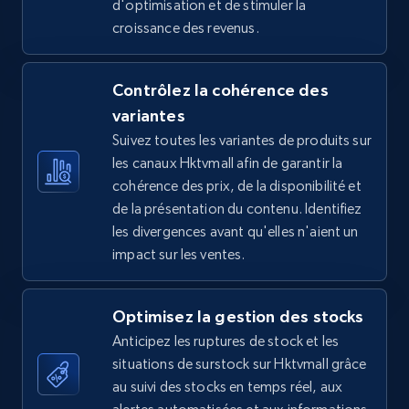
d'optimisation et de stimuler la
croissance des revenus.
5.4K+
667+
Commencer
Contrôlez la cohérence des
variantes
TikTok Shop - Collect TikTok shop products
Suivez toutes les variantes de produits sur
by keywords search
les canaux Hktvmall afin de garantir la
URL, Title, Available, Description, Currency, Initial
cohérence des prix, de la disponibilité et
price, Final price, Discount percent, and more.
de la présentation du contenu. Identifiez
les divergences avant qu'elles n'aient un
5.4K+
667+
Commencer
impact sur les ventes.
Optimisez la gestion des stocks
TikTok Shop - discover records by shop url
Anticipez les ruptures de stock et les
URL, Title, Available, Description, Currency, Initial
situations de surstock sur Hktvmall grâce
price, Final price, Discount percent, and more.
au suivi des stocks en temps réel, aux