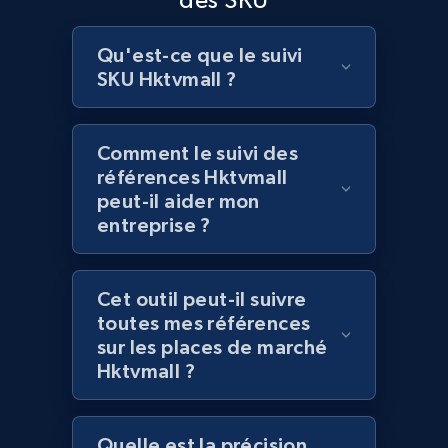
Lowes.com
Qu'est-ce que le suivi
SKU Hktvmall ?
URL, Domain, Marketplace pn, Sku, Other pn,
Model number, Gtin ean pn, Product name, and
more.
Comment le suivi des
références Hktvmall
991+
162+
Commencer
peut-il aider mon
entreprise ?
Lowes.com - Gather data on products using
Cet outil peut-il suivre
specified keywords
toutes mes références
URL, Domain, Marketplace pn, Sku, Other pn,
sur les places de marché
Model number, Gtin ean pn, Product name, and
Hktvmall ?
more.
991+
162+
Commencer
Quelle est la précision