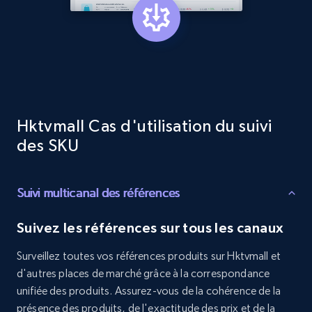
Target - Discover products by category url
URL, Product id, Title, Product description,
Rating, Reviews count, Initial price, Discount,
and more.
1.3K+
175+
Commencer
Hktvmall Cas d'utilisation du suivi
des SKU
Target - Discover products by specified
Suivi multicanal des références
UPC
URL, Product id, Title, Product description,
Suivez les références sur tous les canaux
Rating, Reviews count, Initial price, Discount,
and more.
Surveillez toutes vos références produits sur Hktvmall et
d'autres places de marché grâce à la correspondance
1.3K+
175+
Commencer
unifiée des produits. Assurez-vous de la cohérence de la
présence des produits, de l'exactitude des prix et de la