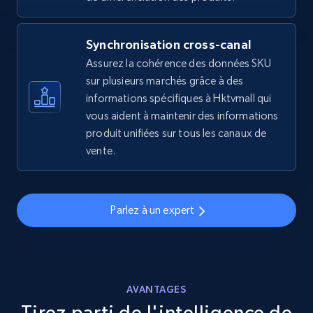
2.5K+
358+
Commencer
Synchronisation cross-canal
Assurez la cohérence des données SKU
eBay - Gather data on products using
sur plusieurs marchés grâce à des
specified keywords
informations spécifiques à Hktvmall qui
URL, Product id, Title, Seller name, Seller rating,
vous aident à maintenir des informations
Seller reviews, Breadcrumbs, Root category, and
produit unifiées sur tous les canaux de
more.
vente.
2.5K+
358+
Commencer
Parlez à un expert
eBay - Collect products from shops on eBay
URL, Product id, Title, Seller name, Seller rating,
Seller reviews, Breadcrumbs, Root category, and
AVANTAGES
more.
Tirez parti de l'intelligence de