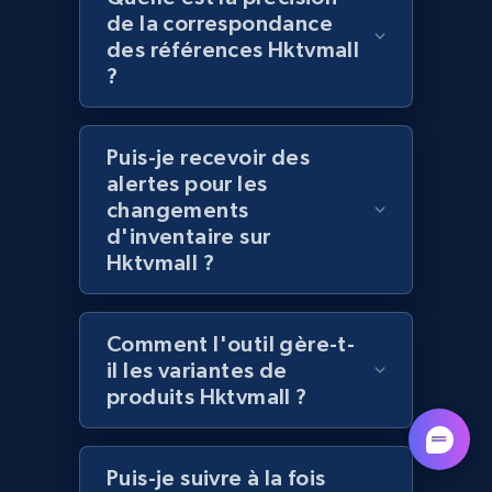
de la correspondance
des références Hktvmall
?
Lowes.com - Collect records by category
URL, Domain, Marketplace pn, Sku, Other pn,
Model number, Gtin ean pn, Product name, and
Puis-je recevoir des
more.
alertes pour les
changements
991+
d'inventaire sur
162+
Commencer
Hktvmall ?
Lazada - Products
Comment l'outil gère-t-
il les variantes de
URL, Title, Rating, Reviews, Initial price, Final
produits Hktvmall ?
price, Currency, Stock, and more.
988+
160+
Commencer
Puis-je suivre à la fois