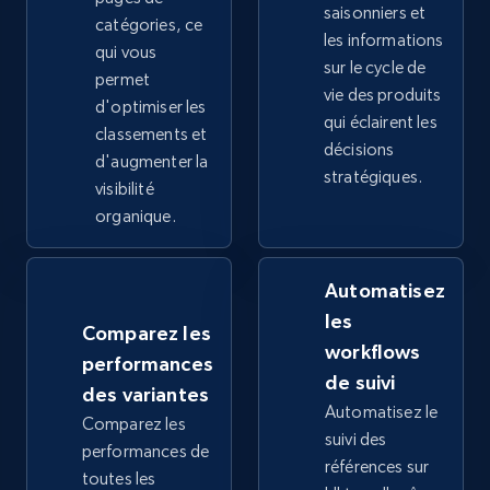
saisonniers et
catégories, ce
les informations
2.4K+
qui vous
199+
Commencer
sur le cycle de
permet
vie des produits
d'optimiser les
qui éclairent les
classements et
décisions
Google Shopping - collects products from
d'augmenter la
stratégiques.
web using keywords
visibilité
organique.
URL, Product id, Title, Product description,
Rating, Reviews count, Images, Variations, and
more.
Automatisez
les
2.4K+
199+
Commencer
Comparez les
workflows
performances
de suivi
des variantes
Automatisez le
Comparez les
Amazon products global dataset
suivi des
performances de
Title, Seller name, Brand, Description, Initial
références sur
toutes les