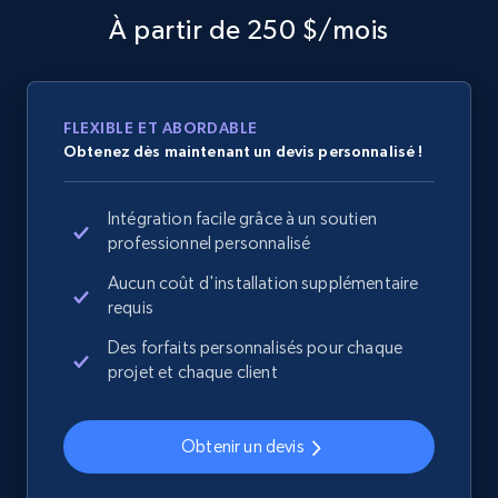
Collecting products by keyword search
À partir de 250 $/mois
Title, Seller name, Brand, Description, Initial
price, Currency, Availability, Reviews count, and
more.
FLEXIBLE ET ABORDABLE
2.1K+
375+
Commencer
Obtenez dès maintenant un devis personnalisé !
Intégration facile grâce à un soutien
professionnel personnalisé
Amazon products global dataset - Collects
Aucun coût d'installation supplémentaire
products by best sellers category URL
requis
Title, Seller name, Brand, Description, Initial
price, Currency, Availability, Reviews count, and
Des forfaits personnalisés pour chaque
more.
projet et chaque client
2.1K+
375+
Commencer
Obtenir un devis