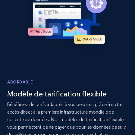
Home Depot US
URL, Domain, Country code, Model number,
Sku, Product id, Product name, Manufacturer,
and more.
2.1K+
353+
Commencer
ABORDABLE
Modèle de tarification flexible
Home Depot US - Gather data on products
using specified keywords
Bénéficiez de tarifs adaptés à vos besoins, grâce à notre
accès direct à la première infrastructure mondiale de
URL, Domain, Country code, Model number,
Sku, Product id, Product name, Manufacturer,
collecte de données. Nos modèles de tarification flexibles
and more.
vous permettent de ne payer que pour les données de suivi
des références dont vous avez besoin, rendant ainsi