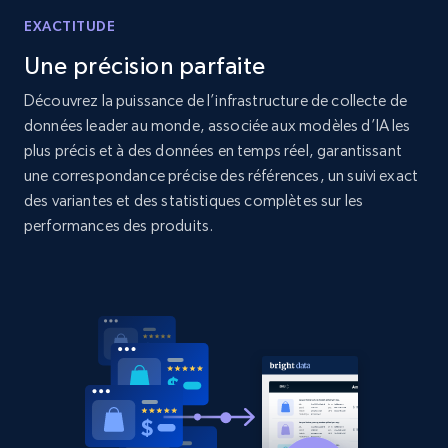
Sku, Product id, Product name, Manufacturer,
and more.
EXACTITUDE
Une précision parfaite
2.1K+
353+
Commencer
Découvrez la puissance de l’infrastructure de collecte de
données leader au monde, associée aux modèles d’IA les
plus précis et à des données en temps réel, garantissant
une correspondance précise des références, un suivi exact
Home Depot US - Discovery products by
des variantes et des statistiques complètes sur les
specific category URL
performances des produits.
URL, Domain, Country code, Model number,
Sku, Product id, Product name, Manufacturer,
and more.
2.1K+
353+
Commencer
Etsy