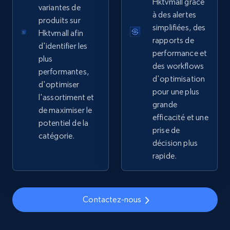
price, Currency, Availability, Reviews count, and
Hktvmall grâce
variantes de
more.
à des alertes
produits sur
simplifiées, des
Hktvmall afin
2.1K+
375+
Commencer
rapports de
d'identifier les
performance et
plus
des workflows
performantes,
d'optimisation
d'optimiser
Amazon products global dataset - Collects
pour une plus
l'assortiment et
products by specific category URL
grande
de maximiser le
efficacité et une
Title, Seller name, Brand, Description, Initial
potentiel de la
price, Currency, Availability, Reviews count, and
prise de
catégorie.
more.
décision plus
rapide.
2.1K+
375+
Commencer
Contactez-nous
Amazon products global dataset -