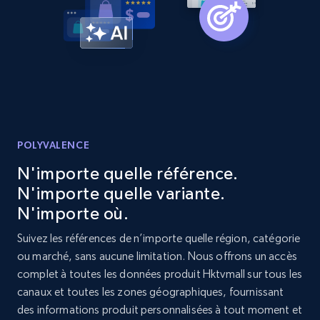
URL, Product id, Listing inventory id, Title, Rating,
Reviews count shop, Reviews count item, Initial
price, and more.
1.9K+
322+
Commencer
POLYVALENCE
Etsy - Collect data on products using
specified keywords
N'importe quelle référence.
URL, Product id, Listing inventory id, Title, Rating,
N'importe quelle variante.
Reviews count shop, Reviews count item, Initial
N'importe où.
price, and more.
Suivez les références de n’importe quelle région, catégorie
ou marché, sans aucune limitation. Nous offrons un accès
1.9K+
322+
Commencer
complet à toutes les données produit Hktvmall sur tous les
canaux et toutes les zones géographiques, fournissant
des informations produit personnalisées à tout moment et