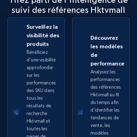
suivi des références Hktvmall
2.5K+
358+
Commencer
Surveillez la
visibilité des
Découvrez
eBay - Collect records by category
produits
les modèles
URL, Product id, Title, Seller name, Seller rating,
Bénéficiez
de
Seller reviews, Breadcrumbs, Root category, and
d'une visibilité
performance
more.
approfondie
Analysez les
sur les
performances
2.5K+
358+
Commencer
performances
des références
des SKU dans
Hktvmall au fil
tous les
du temps afin
résultats de
d'identifier les
Google Shopping
recherche
tendances de
URL, Product id, Title, Product description,
Hktvmall et
vente, les
Rating, Reviews count, Images, Variations, and
toutes les
modèles
more.
pages de