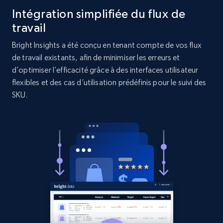
Intégration simplifiée du flux de
URL, Product id, Title, Product description,
Rating, Reviews count, Initial price, Discount,
travail
and more.
Bright Insights a été conçu en tenant compte de vos flux
de travail existants, afin de minimiser les erreurs et
1.3K+
175+
Commencer
d’optimiser l’efficacité grâce à des interfaces utilisateur
flexibles et des cas d’utilisation prédéfinis pour le suivi des
SKU.
Target - Gather data on products using
specified keywords
URL, Product id, Title, Product description,
Rating, Reviews count, Initial price, Discount,
and more.
1.3K+
175+
Commencer