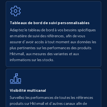
Walmart - products
Tableaux de bord de suivi personnalisables
URL, Final price, Sku, Currency, Gtin,
Adaptez le tableau de bord à vos besoins spécifiques
Specifications, Image urls, Top reviews, and
en matière de suivi des références, afin de vous
more.
assurer d'avoir accès à tout moment aux données les
plus pertinentes sur les performances des produits
5.6K+
874+
Commencer
Hktvmall, aux mesures des variantes et aux
informations sur les stocks.
Walmart - products - Find new products by
using specific category URL
URL, Final price, Sku, Currency, Gtin,
Visibilité multicanal
Specifications, Image urls, Top reviews, and
Surveillez les performances de toutes les références
more.
produits sur Hktvmall et d'autres canaux afin de