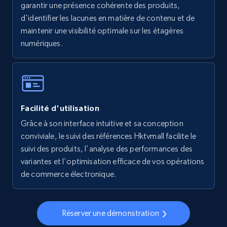
garantir une présence cohérente des produits,
5.6K+
874+
Commencer
d'identifier les lacunes en matière de contenu et de
maintenir une visibilité optimale sur les étagères
numériques.
Walmart - products - Collects products by
specific keywords
URL, Final price, Sku, Currency, Gtin,
Specifications, Image urls, Top reviews, and
Facilité d'utilisation
more.
Grâce à son interface intuitive et sa conception
conviviale, le suivi des références Hktvmall facilite le
5.6K+
874+
Commencer
suivi des produits, l'analyse des performances des
variantes et l'optimisation efficace de vos opérations
de commerce électronique.
Walmart - products - Discover products by
using sku numbers
Réserver une démonstration
URL, Final price, Sku, Currency, Gtin,
Specifications, Image urls, Top reviews, and