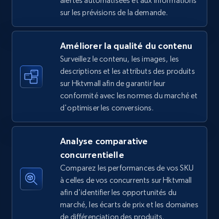
alertes automatisées et aux informations
sur les prévisions de la demande.
5.4K+
667+
Commencer
Améliorer la qualité du contenu
Surveillez le contenu, les images, les
Amazon sellers info
descriptions et les attributs des produits
Seller id, URL, Seller name, Description, Detailed
sur Hktvmall afin de garantir leur
info, Stars, Feedbacks, Return policy, and more.
conformité avec les normes du marché et
d'optimiser les conversions.
2.5K+
378+
Commencer
Analyse comparative
concurrentielle
eBay
Comparez les performances de vos SKU
URL, Product id, Title, Seller name, Seller rating,
à celles de vos concurrents sur Hktvmall
Seller reviews, Breadcrumbs, Root category, and
afin d'identifier les opportunités du
more.
marché, les écarts de prix et les domaines
de différenciation des produits.