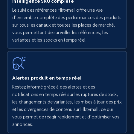
Intelligence SKU complète
Le suivi des références Hktvmall offre une vue
Amazon products - find products by using
d'ensemble complète des performances des produits
upc numbers
sur tous les canaux et toutes les places de marché,
vous permettant de surveiller les références, les
Title, Seller name, Brand, Description, Initial
variantes et les stocks en temps réel.
price, Currency, Availability, Reviews count, and
more.
35.2K+
5.7K+
Commencer
Alertes produit en temps réel
Restez informé grâce à des alertes et des
Amazon Reviews
notifications en temps réel sur les ruptures de stock,
URL, Product name, Product rating, Product
les changements de variantes, les mises à jour des prix
rating object, Product rating max, Rating,
et les divergences de contenu sur Hktvmall, ce qui
Author name, Asin, and more.
vous permet de réagir rapidement et d'optimiser vos
annonces.
7.4K+
870+
Commencer