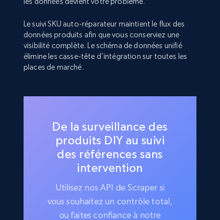
les données devient votre problème.
Le suivi SKU auto-réparateur maintient le flux des
données produits afin que vous conserviez une
visibilité complète. Le schéma de données unifié
élimine les casse-tête d’intégration sur toutes les
places de marché.
De la surveillance des
produits DIY au suivi
des références sans
intervention
Utilisez nos API de Scraper si
vous souhaitez un contrôle total,
ou faites confiance à notre