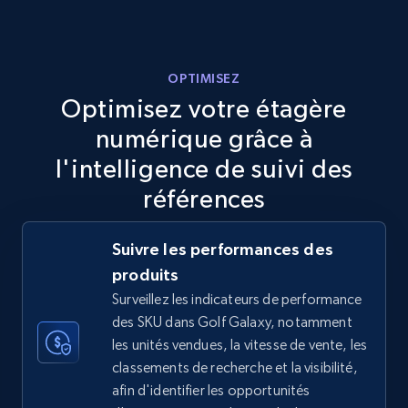
more.
5.6K+
875+
Commencer
OPTIMISEZ
Optimisez votre étagère
numérique grâce à
TikTok Shop
l'intelligence de suivi des
URL, Title, Available, Description, Currency, Initial
références
price, Final price, Discount percent, and more.
Suivre les performances des
5.4K+
668+
Commencer
produits
Surveillez les indicateurs de performance
des SKU dans Golf Galaxy, notamment
TikTok Shop - category
les unités vendues, la vitesse de vente, les
classements de recherche et la visibilité,
URL, Title, Available, Description, Currency, Initial
afin d'identifier les opportunités
price, Final price, Discount percent, and more.