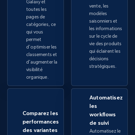
Galaxy et
vente, les
toutes les
modèles
2.4K+
199+
Commencer
pages de
saisonniers et
catégories, ce
les informations
qui vous
sur le cycle de
permet
Google Shopping - collects products from
vie des produits
d'optimiser les
web using keywords
qui éclairent les
classements et
décisions
URL, Product id, Title, Product description,
d'augmenter la
stratégiques.
Rating, Reviews count, Images, Variations, and
visibilité
more.
organique.
2.4K+
199+
Commencer
Automatisez
les
Comparez les
workflows
Home Depot US
performances
de suivi
URL, Domain, Country code, Model number,
des variantes
Automatisez le