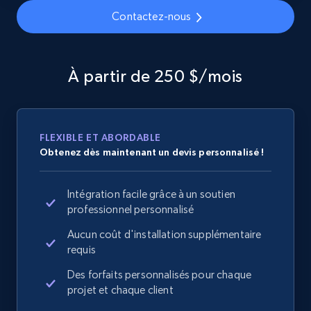
specified URL
Contactez-nous
URL, Domain, Country code, Model number,
Sku, Product id, Product name, Manufacturer,
and more.
À partir de 250 $/mois
2.1K+
355+
Commencer
FLEXIBLE ET ABORDABLE
Obtenez dès maintenant un devis personnalisé !
Home Depot US - Discover products by
specified UPC
Intégration facile grâce à un soutien
URL, Domain, Country code, Model number,
professionnel personnalisé
Sku, Product id, Product name, Manufacturer,
and more.
Aucun coût d'installation supplémentaire
requis
2.1K+
355+
Commencer
Des forfaits personnalisés pour chaque
projet et chaque client