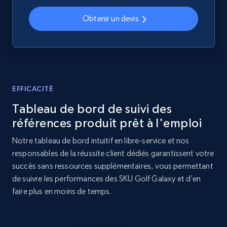
Home Depot US - Discovery products by
Obtenir un devis
specific category URL
URL, Domain, Country code, Model number,
Sku, Product id, Product name, Manufacturer,
and more.
EFFICACITÉ
2.1K+
355+
Commencer
Tableau de bord de suivi des
références produit prêt à l'emploi
Notre tableau de bord intuitif en libre-service et nos
Amazon products global dataset
responsables de la réussite client dédiés garantissent votre
Title, Seller name, Brand, Description, Initial
succès sans ressources supplémentaires, vous permettant
price, Currency, Availability, Reviews count, and
de suivre les performances des SKU Golf Galaxy et d’en
more.
faire plus en moins de temps.
2.1K+
375+
Commencer