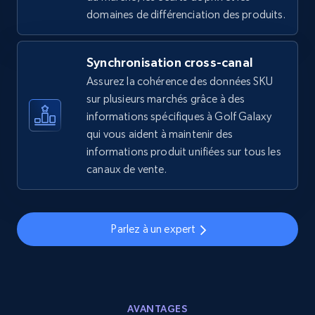
2.5K+
359+
Commencer
domaines de différenciation des produits.
Synchronisation cross-canal
eBay - Gather data on products using
Assurez la cohérence des données SKU
specified keywords
sur plusieurs marchés grâce à des
URL, Product id, Title, Seller name, Seller rating,
informations spécifiques à Golf Galaxy
Seller reviews, Breadcrumbs, Root category, and
qui vous aident à maintenir des
more.
informations produit unifiées sur tous les
canaux de vente.
2.5K+
359+
Commencer
Parlez à un expert
eBay - Collect products from shops on eBay
URL, Product id, Title, Seller name, Seller rating,
Seller reviews, Breadcrumbs, Root category, and
more.
AVANTAGES