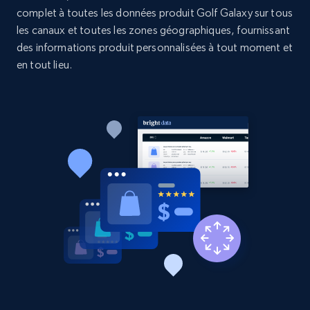
Etsy - Collects data from shop's URL
complet à toutes les données produit Golf Galaxy sur tous
les canaux et toutes les zones géographiques, fournissant
URL, Product id, Listing inventory id, Title, Rating,
Reviews count shop, Reviews count item, Initial
des informations produit personnalisées à tout moment et
price, and more.
en tout lieu.
1.9K+
323+
Commencer
Amazon products search
Asin, URL, Name, Sponsored, Initial price, Final
price, Currency, Sold, and more.
1.6K+
181+
Commencer
Target