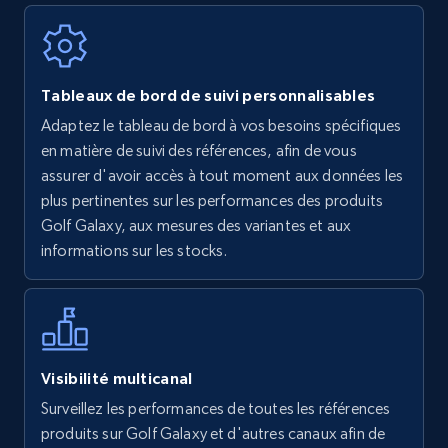
Walmart - products
Tableaux de bord de suivi personnalisables
URL, Final price, Sku, Currency, Gtin,
Adaptez le tableau de bord à vos besoins spécifiques
Specifications, Image urls, Top reviews, and
en matière de suivi des références, afin de vous
more.
assurer d'avoir accès à tout moment aux données les
plus pertinentes sur les performances des produits
5.6K+
875+
Commencer
Golf Galaxy, aux mesures des variantes et aux
informations sur les stocks.
Walmart - products - Find new products by
using specific category URL
URL, Final price, Sku, Currency, Gtin,
Visibilité multicanal
Specifications, Image urls, Top reviews, and
Surveillez les performances de toutes les références
more.
produits sur Golf Galaxy et d'autres canaux afin de