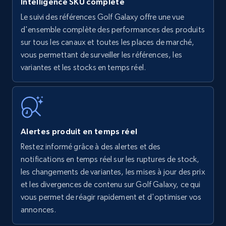
Intelligence SKU complète
Le suivi des références Golf Galaxy offre une vue
Amazon products - find products by using
d'ensemble complète des performances des produits
upc numbers
sur tous les canaux et toutes les places de marché,
vous permettant de surveiller les références, les
Title, Seller name, Brand, Description, Initial
variantes et les stocks en temps réel.
price, Currency, Availability, Reviews count, and
more.
35.3K+
5.7K+
Commencer
Alertes produit en temps réel
Restez informé grâce à des alertes et des
Amazon Reviews
notifications en temps réel sur les ruptures de stock,
URL, Product name, Product rating, Product
les changements de variantes, les mises à jour des prix
rating object, Product rating max, Rating,
et les divergences de contenu sur Golf Galaxy, ce qui
Author name, Asin, and more.
vous permet de réagir rapidement et d'optimiser vos
annonces.
7.4K+
870+
Commencer