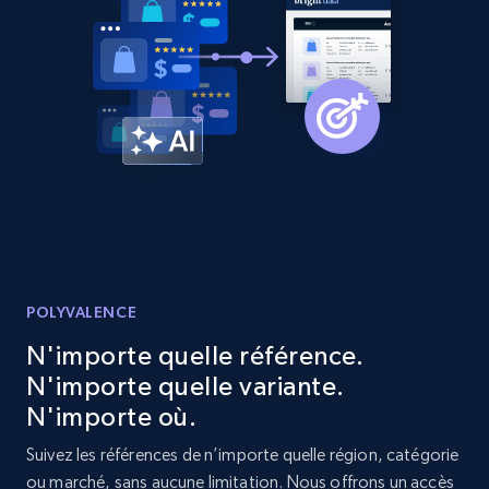
URL, Product id, Listing inventory id, Title, Rating,
Reviews count shop, Reviews count item, Initial
price, and more.
1.9K+
323+
Commencer
Etsy - Collect data on products using
specified keywords
URL, Product id, Listing inventory id, Title, Rating,
Reviews count shop, Reviews count item, Initial
POLYVALENCE
price, and more.
N'importe quelle référence.
N'importe quelle variante.
1.9K+
323+
Commencer
N'importe où.
Suivez les références de n’importe quelle région, catégorie
ou marché, sans aucune limitation. Nous offrons un accès