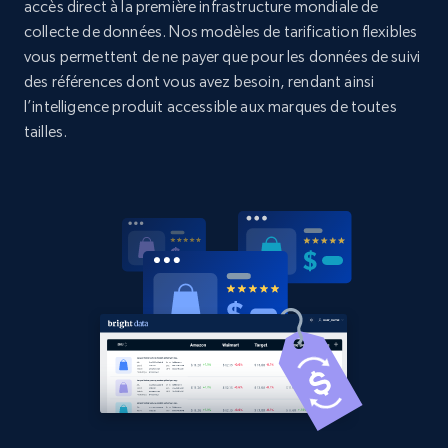
accès direct à la première infrastructure mondiale de
2.1K+
375+
Commencer
collecte de données. Nos modèles de tarification flexibles
vous permettent de ne payer que pour les données de suivi
des références dont vous avez besoin, rendant ainsi
l’intelligence produit accessible aux marques de toutes
Amazon products global dataset - Collects
tailles.
products by best sellers category URL
Title, Seller name, Brand, Description, Initial
price, Currency, Availability, Reviews count, and
more.
2.1K+
375+
Commencer
Amazon products global dataset - Collect
Amazon products by seller URL
Title, Seller name, Brand, Description, Initial