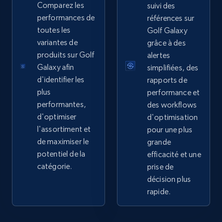
Sku, Product id, Product name, Manufacturer,
Comparez les
suivi des
and more.
performances de
références sur
toutes les
Golf Galaxy
2.1K+
355+
Commencer
variantes de
grâce à des
produits sur Golf
alertes
Galaxy afin
simplifiées, des
d'identifier les
rapports de
Home Depot US - Gather data on products
plus
performance et
using specified keywords
performantes,
des workflows
URL, Domain, Country code, Model number,
d'optimiser
d'optimisation
Sku, Product id, Product name, Manufacturer,
l'assortiment et
pour une plus
and more.
de maximiser le
grande
potentiel de la
efficacité et une
2.1K+
355+
Commencer
catégorie.
prise de
décision plus
rapide.
Home Depot US - Discover products by