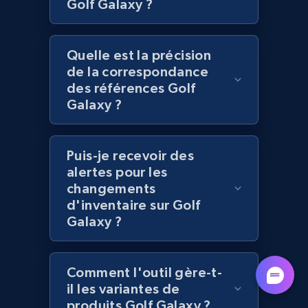
Golf Galaxy ?
Lazada - Products - Discover products by
category URL or brand URL
Quelle est la précision
URL, Title, Rating, Reviews, Initial price, Final
de la correspondance
price, Currency, Stock, and more.
des références Golf
Galaxy ?
991+
164+
Commencer
Puis-je recevoir des
alertes pour les
Lazada - Products - Discover products by
changements
seller URL
d'inventaire sur Golf
Galaxy ?
URL, Title, Rating, Reviews, Initial price, Final
price, Currency, Stock, and more.
Comment l'outil gère-t-
991+
164+
Commencer
il les variantes de
produits Golf Galaxy ?