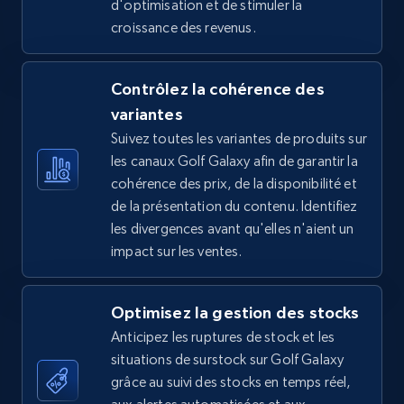
d'optimisation et de stimuler la
croissance des revenus.
5.4K+
668+
Commencer
Contrôlez la cohérence des
variantes
TikTok Shop - Collect TikTok shop products
Suivez toutes les variantes de produits sur
by keywords search
les canaux Golf Galaxy afin de garantir la
URL, Title, Available, Description, Currency, Initial
cohérence des prix, de la disponibilité et
price, Final price, Discount percent, and more.
de la présentation du contenu. Identifiez
les divergences avant qu'elles n'aient un
5.4K+
668+
Commencer
impact sur les ventes.
Optimisez la gestion des stocks
TikTok Shop - discover records by shop url
Anticipez les ruptures de stock et les
URL, Title, Available, Description, Currency, Initial
situations de surstock sur Golf Galaxy
price, Final price, Discount percent, and more.
grâce au suivi des stocks en temps réel,