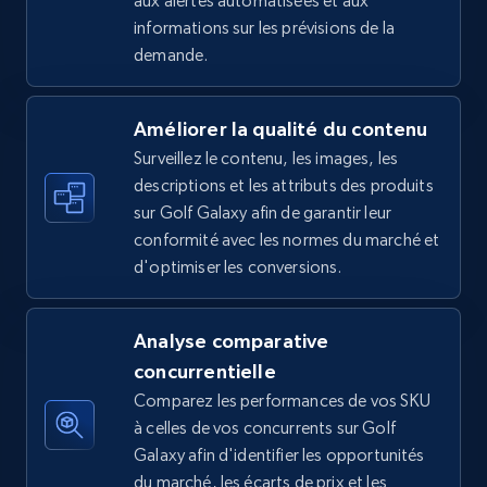
aux alertes automatisées et aux
informations sur les prévisions de la
5.4K+
668+
Commencer
demande.
Améliorer la qualité du contenu
Amazon sellers info
Surveillez le contenu, les images, les
Seller id, URL, Seller name, Description, Detailed
descriptions et les attributs des produits
info, Stars, Feedbacks, Return policy, and more.
sur Golf Galaxy afin de garantir leur
conformité avec les normes du marché et
2.5K+
378+
Commencer
d'optimiser les conversions.
Analyse comparative
eBay
concurrentielle
URL, Product id, Title, Seller name, Seller rating,
Comparez les performances de vos SKU
Seller reviews, Breadcrumbs, Root category, and
à celles de vos concurrents sur Golf
more.
Galaxy afin d'identifier les opportunités
du marché, les écarts de prix et les