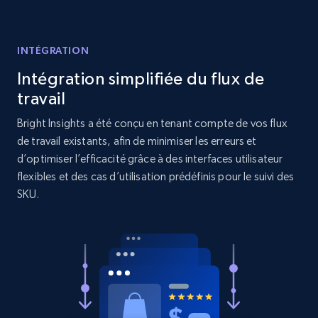
URL, Product id, Title, Product description,
Rating, Reviews count, Initial price, Discount,
and more.
INTÉGRATION
Intégration simplifiée du flux de
1.3K+
175+
Commencer
travail
Bright Insights a été conçu en tenant compte de vos flux
de travail existants, afin de minimiser les erreurs et
d’optimiser l’efficacité grâce à des interfaces utilisateur
Target - Gather data on products using
flexibles et des cas d’utilisation prédéfinis pour le suivi des
specified keywords
SKU.
URL, Product id, Title, Product description,
Rating, Reviews count, Initial price, Discount,
and more.
1.3K+
175+
Commencer