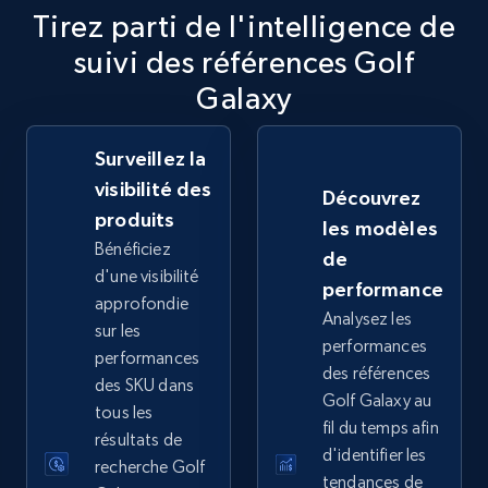
Tirez parti de l'intelligence de
2.5K+
359+
Commencer
suivi des références Golf
Galaxy
eBay - Collect records by category
Surveillez la
URL, Product id, Title, Seller name, Seller rating,
visibilité des
Découvrez
Seller reviews, Breadcrumbs, Root category, and
produits
les modèles
more.
Bénéficiez
de
d'une visibilité
performance
2.5K+
359+
Commencer
approfondie
Analysez les
sur les
performances
performances
des références
des SKU dans
Google Shopping
Golf Galaxy au
tous les
fil du temps afin
URL, Product id, Title, Product description,
résultats de
Rating, Reviews count, Images, Variations, and
d'identifier les
recherche Golf
more.
tendances de