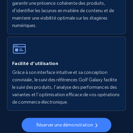
garantir une présence cohérente des produits,
5.6K+
875+
Commencer
d'identifier les lacunes en matière de contenu et de
maintenir une visibilité optimale sur les étagères
numériques.
Walmart - products - Collects products by
specific keywords
URL, Final price, Sku, Currency, Gtin,
Specifications, Image urls, Top reviews, and
Facilité d'utilisation
more.
Grâce à son interface intuitive et sa conception
conviviale, le suivi des références Golf Galaxy facilite
5.6K+
875+
Commencer
le suivi des produits, l'analyse des performances des
variantes et l'optimisation efficace de vos opérations
de commerce électronique.
Walmart - products - Discover products by
using sku numbers
Réserver une démonstration
URL, Final price, Sku, Currency, Gtin,
Specifications, Image urls, Top reviews, and