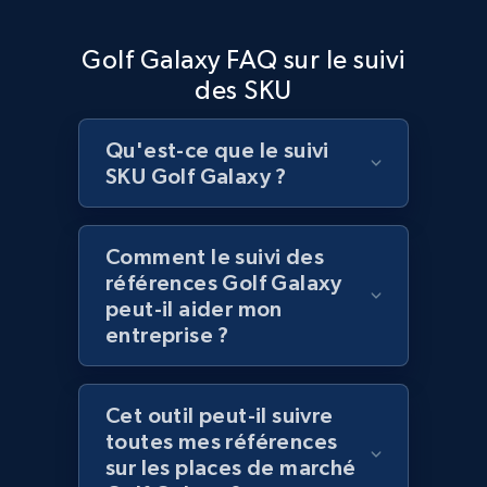
Golf Galaxy FAQ sur le suivi
Lazada - Products
des SKU
URL, Title, Rating, Reviews, Initial price, Final
price, Currency, Stock, and more.
Qu'est-ce que le suivi
991+
SKU Golf Galaxy ?
164+
Commencer
Comment le suivi des
Lazada - Products - Discover products by
références Golf Galaxy
keyword
peut-il aider mon
entreprise ?
URL, Title, Rating, Reviews, Initial price, Final
price, Currency, Stock, and more.
Cet outil peut-il suivre
991+
164+
Commencer
toutes mes références
sur les places de marché