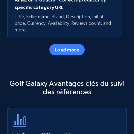
specific category URL
Title, Seller name, Brand, Description, Initial
price, Currency, Availability, Reviews count, and
more.
35.3K+
5.7K+
Commencer
Load more
Amazon products - Collects products by
Golf Galaxy Avantages clés du suivi
specific keywords
des références
Title, Seller name, Brand, Description, Initial
price, Currency, Availability, Reviews count, and
more.
35.3K+
5.7K+
Commencer