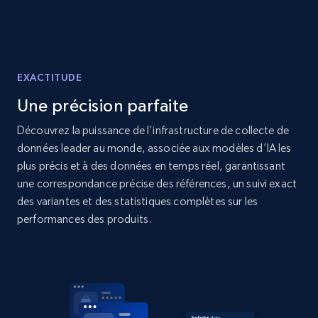
price, Currency, Availability, Reviews count, and
more.
2.1K+
375+
Commencer
EXACTITUDE
Une précision parfaite
Amazon products global dataset - Collect
Découvrez la puissance de l’infrastructure de collecte de
products from Brands URLs
données leader au monde, associée aux modèles d’IA les
plus précis et à des données en temps réel, garantissant
Title, Seller name, Brand, Description, Initial
price, Currency, Availability, Reviews count, and
une correspondance précise des références, un suivi exact
more.
des variantes et des statistiques complètes sur les
performances des produits.
2.1K+
375+
Commencer
Etsy