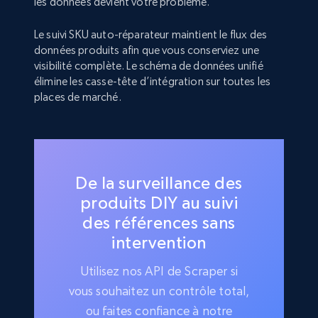
les données devient votre problème.
Le suivi SKU auto-réparateur maintient le flux des
données produits afin que vous conserviez une
visibilité complète. Le schéma de données unifié
élimine les casse-tête d’intégration sur toutes les
places de marché.
De la surveillance des
produits DIY au suivi
des références sans
intervention
Utilisez nos API de Scraper si
vous souhaitez un contrôle total,
ou faites confiance à notre