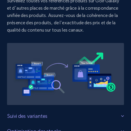
Surveillez toutes vos références produits sur Golf Galaxy
et d'autres places de marché grâce à la correspondance
unifiée des produits. Assurez-vous de la cohérence de la
Zara - Products
présence des produits, de l'exactitude des prix et de la
Category id, Product id, Product name, Price,
qualité du contenu sur tous les canaux.
Currency, Colour code, Colour, Description, and
more.
1.2K+
208+
Commencer
Zara - Products - discovery by category url
Category id, Product id, Product name, Price,
Currency, Colour code, Colour, Description, and
more.
Suivi des variantes
1.2K+
208+
Commencer
Surveillez toutes les variantes du produit.