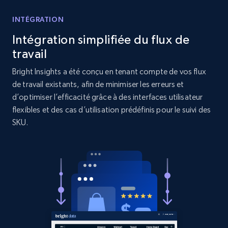
URL, Product id, Title, Product description,
INTÉGRATION
Rating, Reviews count, Initial price, Discount,
and more.
Intégration simplifiée du flux de
travail
1.3K+
175+
Commencer
Bright Insights a été conçu en tenant compte de vos flux
de travail existants, afin de minimiser les erreurs et
d’optimiser l’efficacité grâce à des interfaces utilisateur
flexibles et des cas d’utilisation prédéfinis pour le suivi des
Target - Gather data on products using
SKU.
specified keywords
URL, Product id, Title, Product description,
Rating, Reviews count, Initial price, Discount,
and more.
1.3K+
175+
Commencer