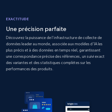
Sku, Product id, Product name, Manufacturer,
and more.
EXACTITUDE
2.1K+
353+
Commencer
Une précision parfaite
Découvrez la puissance de l’infrastructure de collecte de
données leader au monde, associée aux modèles d’IA les
Home Depot US - Discovery products by
plus précis et à des données en temps réel, garantissant
specific category URL
une correspondance précise des références, un suivi exact
URL, Domain, Country code, Model number,
des variantes et des statistiques complètes sur les
Sku, Product id, Product name, Manufacturer,
performances des produits.
and more.
2.1K+
353+
Commencer
Etsy