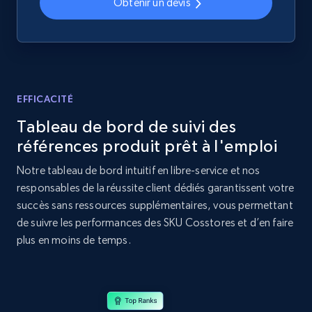
Obtenir un devis
Amazon products global dataset - Collect
Amazon products by seller URL
Title, Seller name, Brand, Description, Initial
price, Currency, Availability, Reviews count, and
more.
EFFICACITÉ
Tableau de bord de suivi des
2.1K+
375+
Commencer
références produit prêt à l'emploi
Notre tableau de bord intuitif en libre-service et nos
responsables de la réussite client dédiés garantissent votre
Amazon products global dataset - Collect
succès sans ressources supplémentaires, vous permettant
products from Brands URLs
de suivre les performances des SKU Cosstores et d’en faire
Title, Seller name, Brand, Description, Initial
plus en moins de temps.
price, Currency, Availability, Reviews count, and
more.
2.1K+
375+
Commencer