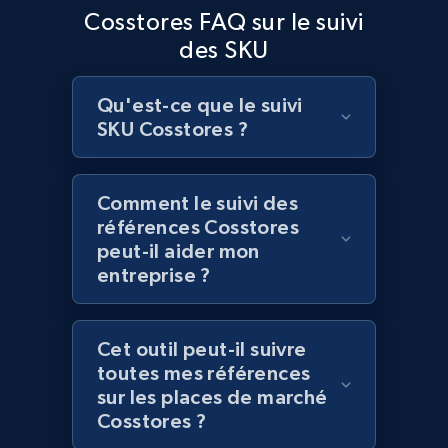
Cosstores FAQ sur le suivi
des SKU
Lowes.com
URL, Domain, Marketplace pn, Sku, Other pn,
Qu'est-ce que le suivi
Model number, Gtin ean pn, Product name, and
more.
SKU Cosstores ?
991+
162+
Commencer
Comment le suivi des
références Cosstores
peut-il aider mon
entreprise ?
Lowes.com - Gather data on products using
specified keywords
URL, Domain, Marketplace pn, Sku, Other pn,
Cet outil peut-il suivre
Model number, Gtin ean pn, Product name, and
toutes mes références
more.
sur les places de marché
Cosstores ?
991+
162+
Commencer