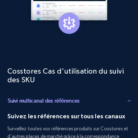
Target - Discover products by category url
URL, Product id, Title, Product description,
Rating, Reviews count, Initial price, Discount,
and more.
1.3K+
175+
Commencer
Cosstores Cas d'utilisation du suivi
des SKU
Target - Discover products by specified
UPC
URL, Product id, Title, Product description,
Suivi multicanal des références
Rating, Reviews count, Initial price, Discount,
and more.
Suivez les références sur tous les canaux
1.3K+
175+
Commencer
Surveillez toutes vos références produits sur Cosstores et
d'autres places de marché grâce à la correspondance