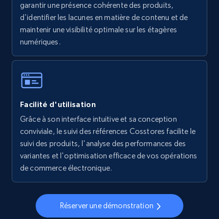
garantir une présence cohérente des produits,
5.6K+
875+
Commencer
d'identifier les lacunes en matière de contenu et de
maintenir une visibilité optimale sur les étagères
numériques.
Walmart - products - Collects products by
specific keywords
URL, Final price, Sku, Currency, Gtin,
Specifications, Image urls, Top reviews, and
Facilité d'utilisation
more.
Grâce à son interface intuitive et sa conception
conviviale, le suivi des références Cosstores facilite le
5.6K+
875+
Commencer
suivi des produits, l'analyse des performances des
variantes et l'optimisation efficace de vos opérations
de commerce électronique.
Walmart - products - Discover products by
using sku numbers
Réserver une démonstration
URL, Final price, Sku, Currency, Gtin,
Specifications, Image urls, Top reviews, and