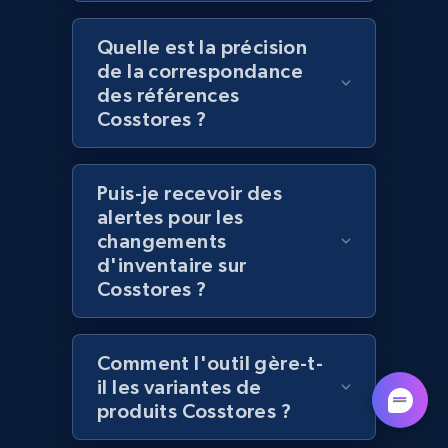
Quelle est la précision
de la correspondance
Lowes.com - Collect records by category
des références
URL, Domain, Marketplace pn, Sku, Other pn,
Cosstores ?
Model number, Gtin ean pn, Product name, and
more.
Puis-je recevoir des
991+
162+
Commencer
alertes pour les
changements
d'inventaire sur
Cosstores ?
Lazada - Products
URL, Title, Rating, Reviews, Initial price, Final
Comment l'outil gère-t-
price, Currency, Stock, and more.
il les variantes de
produits Cosstores ?
988+
160+
Commencer