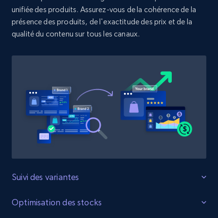
unifiée des produits. Assurez-vous de la cohérence de la
présence des produits, de l'exactitude des prix et de la
Zara - Products
qualité du contenu sur tous les canaux.
Category id, Product id, Product name, Price,
Currency, Colour code, Colour, Description, and
more.
1.2K+
208+
Commencer
Zara - Products - discovery by category url
Category id, Product id, Product name, Price,
Currency, Colour code, Colour, Description, and
more.
Suivi des variantes
Surveillez toutes les variantes du produit.
Optimisation des stocks
1.2K+
208+
Commencer