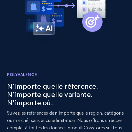
URL, Product id, Listing inventory id, Title, Rating,
Reviews count shop, Reviews count item, Initial
price, and more.
1.9K+
322+
Commencer
Etsy - Collect data on products using
specified keywords
POLYVALENCE
URL, Product id, Listing inventory id, Title, Rating,
Reviews count shop, Reviews count item, Initial
N'importe quelle référence.
price, and more.
N'importe quelle variante.
N'importe où.
1.9K+
322+
Commencer
Suivez les références de n’importe quelle région, catégorie
ou marché, sans aucune limitation. Nous offrons un accès
complet à toutes les données produit Cosstores sur tous