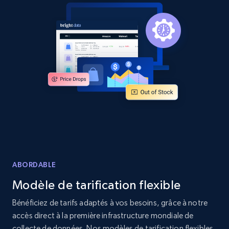
Home Depot US
URL, Domain, Country code, Model number,
Sku, Product id, Product name, Manufacturer,
and more.
2.1K+
353+
Commencer
Home Depot US - Gather data on products
ABORDABLE
using specified keywords
Modèle de tarification flexible
URL, Domain, Country code, Model number,
Sku, Product id, Product name, Manufacturer,
Bénéficiez de tarifs adaptés à vos besoins, grâce à notre
and more.
accès direct à la première infrastructure mondiale de
collecte de données. Nos modèles de tarification flexibles