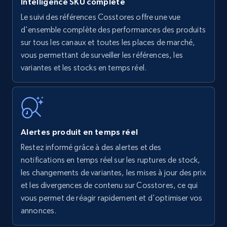
Intelligence SKU complète
Le suivi des références Cosstores offre une vue
Amazon products - find products by using
d'ensemble complète des performances des produits
upc numbers
sur tous les canaux et toutes les places de marché,
vous permettant de surveiller les références, les
Title, Seller name, Brand, Description, Initial
variantes et les stocks en temps réel.
price, Currency, Availability, Reviews count, and
more.
35.2K+
5.7K+
Commencer
Alertes produit en temps réel
Restez informé grâce à des alertes et des
Amazon Reviews
notifications en temps réel sur les ruptures de stock,
URL, Product name, Product rating, Product
les changements de variantes, les mises à jour des prix
rating object, Product rating max, Rating,
et les divergences de contenu sur Cosstores, ce qui
Author name, Asin, and more.
vous permet de réagir rapidement et d'optimiser vos
annonces.
7.4K+
870+
Commencer