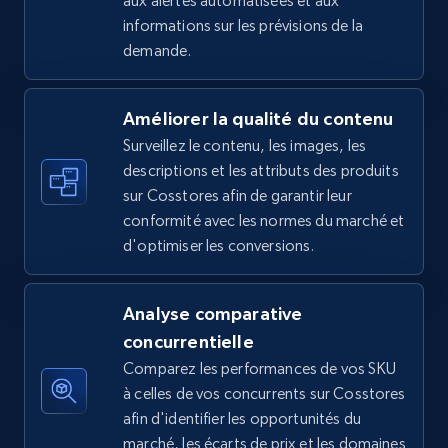
aux alertes automatisées et aux
informations sur les prévisions de la
5.4K+
667+
Commencer
demande.
Améliorer la qualité du contenu
Amazon sellers info
Surveillez le contenu, les images, les
Seller id, URL, Seller name, Description, Detailed
descriptions et les attributs des produits
info, Stars, Feedbacks, Return policy, and more.
sur Cosstores afin de garantir leur
conformité avec les normes du marché et
2.5K+
378+
Commencer
d'optimiser les conversions.
Analyse comparative
eBay
concurrentielle
URL, Product id, Title, Seller name, Seller rating,
Comparez les performances de vos SKU
Seller reviews, Breadcrumbs, Root category, and
à celles de vos concurrents sur Cosstores
more.
afin d'identifier les opportunités du
marché, les écarts de prix et les domaines