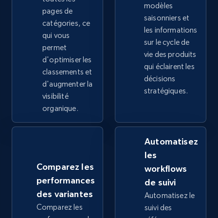
modèles
pages de
saisonniers et
2.4K+
catégories, ce
199+
Commencer
les informations
qui vous
sur le cycle de
permet
vie des produits
d'optimiser les
qui éclairent les
Google Shopping - collects products from
classements et
décisions
web using keywords
d'augmenter la
stratégiques.
visibilité
URL, Product id, Title, Product description,
Rating, Reviews count, Images, Variations, and
organique.
more.
Automatisez
2.4K+
199+
Commencer
les
Comparez les
workflows
performances
de suivi
Amazon products global dataset
des variantes
Automatisez le
Comparez les
Title, Seller name, Brand, Description, Initial
suivi des