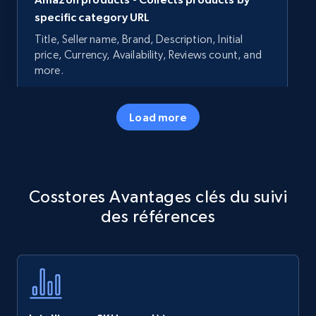
specific category URL
Title, Seller name, Brand, Description, Initial
price, Currency, Availability, Reviews count, and
more.
35.2K+
5.7K+
Commencer
Load more
Amazon products - Collects products by
Cosstores Avantages clés du suivi
specific keywords
des références
Title, Seller name, Brand, Description, Initial
price, Currency, Availability, Reviews count, and
more.
35.2K+
5.7K+
Commencer