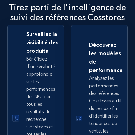
Tirez parti de l'intelligence de
2.5K+
359+
Commencer
suivi des références Cosstores
Surveillez la
eBay - Collect records by category
visibilité des
Découvrez
produits
URL, Product id, Title, Seller name, Seller rating,
les modèles
Seller reviews, Breadcrumbs, Root category, and
Bénéficiez
de
more.
d'une visibilité
performance
approfondie
Analysez les
2.5K+
359+
Commencer
sur les
performances
performances
des références
des SKU dans
Cosstores au fil
tous les
du temps afin
Google Shopping
résultats de
d'identifier les
URL, Product id, Title, Product description,
recherche
tendances de
Rating, Reviews count, Images, Variations, and
Cosstores et
vente, les
more.
toutes les