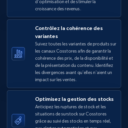
d'optimisation et de stimuler la
croissance des revenus.
5.4K+
667+
Commencer
Contrôlez la cohérence des
variantes
TikTok Shop - Collect TikTok shop products
Suivez toutes les variantes de produits sur
by keywords search
les canaux Cosstores afin de garantir la
URL, Title, Available, Description, Currency, Initial
cohérence des prix, de la disponibilité et
price, Final price, Discount percent, and more.
de la présentation du contenu. Identifiez
les divergences avant qu'elles n'aient un
5.4K+
667+
Commencer
impact sur les ventes.
Optimisez la gestion des stocks
TikTok Shop - discover records by shop url
Anticipez les ruptures de stock et les
URL, Title, Available, Description, Currency, Initial
situations de surstock sur Cosstores
price, Final price, Discount percent, and more.
grâce au suivi des stocks en temps réel,