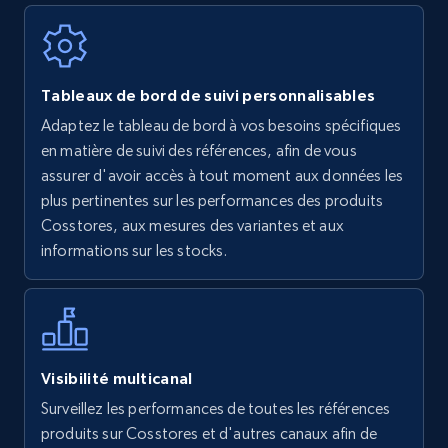
Walmart - products
Tableaux de bord de suivi personnalisables
URL, Final price, Sku, Currency, Gtin,
Adaptez le tableau de bord à vos besoins spécifiques
Specifications, Image urls, Top reviews, and
en matière de suivi des références, afin de vous
more.
assurer d'avoir accès à tout moment aux données les
plus pertinentes sur les performances des produits
5.6K+
875+
Commencer
Cosstores, aux mesures des variantes et aux
informations sur les stocks.
Walmart - products - Find new products by
using specific category URL
URL, Final price, Sku, Currency, Gtin,
Visibilité multicanal
Specifications, Image urls, Top reviews, and
Surveillez les performances de toutes les références
more.
produits sur Cosstores et d'autres canaux afin de