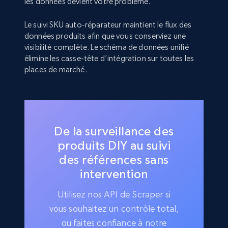
les données devient votre problème.
Le suivi SKU auto-réparateur maintient le flux des
données produits afin que vous conserviez une
visibilité complète. Le schéma de données unifié
élimine les casse-tête d’intégration sur toutes les
places de marché.
De la surveillance des
produits DIY au suivi
des références sans
intervention
Utilisez nos API de Scraper si
vous souhaitez un contrôle total,
ou faites confiance à notre