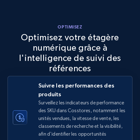
more.
5.6K+
875+
Commencer
OPTIMISEZ
Optimisez votre étagère
numérique grâce à
TikTok Shop
l'intelligence de suivi des
URL, Title, Available, Description, Currency, Initial
références
price, Final price, Discount percent, and more.
Suivre les performances des
5.4K+
667+
Commencer
produits
Surveillez les indicateurs de performance
des SKU dans Cosstores, notamment les
TikTok Shop - category
unités vendues, la vitesse de vente, les
classements de recherche et la visibilité,
URL, Title, Available, Description, Currency, Initial
afin d'identifier les opportunités
price, Final price, Discount percent, and more.