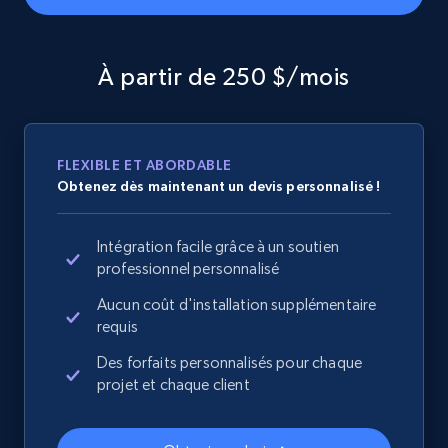
Collecting products by keyword search
Title, Seller name, Brand, Description, Initial
price, Currency, Availability, Reviews count, and
À partir de 250 $/mois
more.
2.1K+
375+
Commencer
FLEXIBLE ET ABORDABLE
Obtenez dès maintenant un devis personnalisé !
Amazon products global dataset - Collects
Intégration facile grâce à un soutien
products by best sellers category URL
professionnel personnalisé
Title, Seller name, Brand, Description, Initial
Aucun coût d'installation supplémentaire
price, Currency, Availability, Reviews count, and
requis
more.
Des forfaits personnalisés pour chaque
projet et chaque client
2.1K+
375+
Commencer