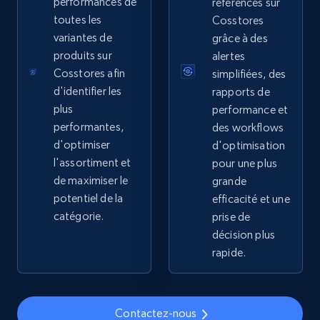
price, Currency, Availability, Reviews count, and
performances de
références sur
more.
toutes les
Cosstores
variantes de
grâce à des
produits sur
2.1K+
375+
Commencer
alertes
Cosstores afin
simplifiées, des
d'identifier les
rapports de
plus
performance et
Amazon products global dataset - Collects
performantes,
des workflows
products by specific category URL
d'optimiser
d'optimisation
l'assortiment et
pour une plus
Title, Seller name, Brand, Description, Initial
de maximiser le
price, Currency, Availability, Reviews count, and
grande
more.
potentiel de la
efficacité et une
catégorie.
prise de
décision plus
2.1K+
375+
Commencer
rapide.
Amazon products global dataset -
Contactez-nous