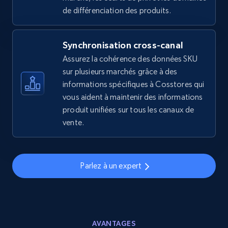
2.5K+
359+
Commencer
de différenciation des produits.
Synchronisation cross-canal
eBay - Gather data on products using
Assurez la cohérence des données SKU
specified keywords
sur plusieurs marchés grâce à des
URL, Product id, Title, Seller name, Seller rating,
informations spécifiques à Cosstores qui
Seller reviews, Breadcrumbs, Root category, and
vous aident à maintenir des informations
more.
produit unifiées sur tous les canaux de
vente.
2.5K+
359+
Commencer
Parlez à un expert
eBay - Collect products from shops on eBay
URL, Product id, Title, Seller name, Seller rating,
Seller reviews, Breadcrumbs, Root category, and
more.
AVANTAGES