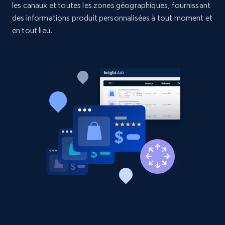
les canaux et toutes les zones géographiques, fournissant
Etsy - Collects data from shop's URL
des informations produit personnalisées à tout moment et
URL, Product id, Listing inventory id, Title, Rating,
en tout lieu.
Reviews count shop, Reviews count item, Initial
price, and more.
1.9K+
322+
Commencer
Amazon products search
Asin, URL, Name, Sponsored, Initial price, Final
price, Currency, Sold, and more.
1.6K+
181+
Commencer
Target