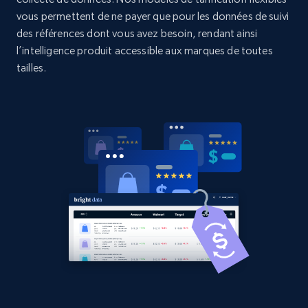
vous permettent de ne payer que pour les données de suivi
2.1K+
353+
Commencer
des références dont vous avez besoin, rendant ainsi
l’intelligence produit accessible aux marques de toutes
tailles.
Home Depot US - Discover products by
specified URL
URL, Domain, Country code, Model number,
Sku, Product id, Product name, Manufacturer,
and more.
2.1K+
353+
Commencer
Home Depot US - Discover products by
specified UPC
URL, Domain, Country code, Model number,