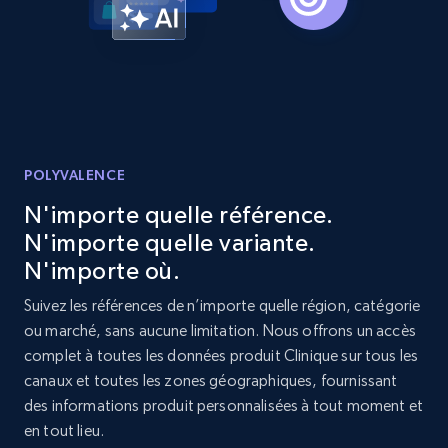
Reviews count shop, Reviews count item, Initial
price, and more.
1.9K+
323+
Commencer
POLYVALENCE
Etsy - Collect data on products using
specified keywords
N'importe quelle référence.
URL, Product id, Listing inventory id, Title, Rating,
N'importe quelle variante.
Reviews count shop, Reviews count item, Initial
N'importe où.
price, and more.
Suivez les références de n’importe quelle région, catégorie
ou marché, sans aucune limitation. Nous offrons un accès
1.9K+
323+
Commencer
complet à toutes les données produit Clinique sur tous les
canaux et toutes les zones géographiques, fournissant
des informations produit personnalisées à tout moment et
en tout lieu.
Etsy - Collects data from shop's URL