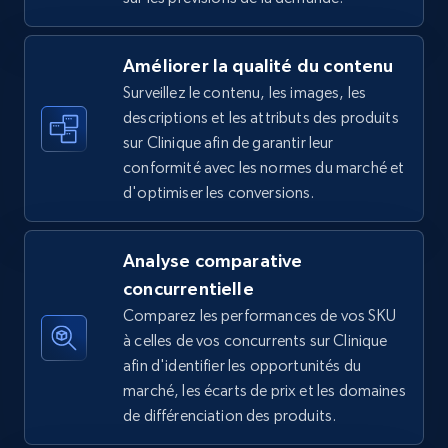
Améliorer la qualité du contenu
Surveillez le contenu, les images, les
Amazon sellers info
descriptions et les attributs des produits
Seller id, URL, Seller name, Description, Detailed
sur Clinique afin de garantir leur
info, Stars, Feedbacks, Return policy, and more.
conformité avec les normes du marché et
d'optimiser les conversions.
2.5K+
378+
Commencer
Analyse comparative
concurrentielle
eBay
Comparez les performances de vos SKU
URL, Product id, Title, Seller name, Seller rating,
à celles de vos concurrents sur Clinique
Seller reviews, Breadcrumbs, Root category, and
afin d'identifier les opportunités du
more.
marché, les écarts de prix et les domaines
de différenciation des produits.
2.5K+
359+
Commencer