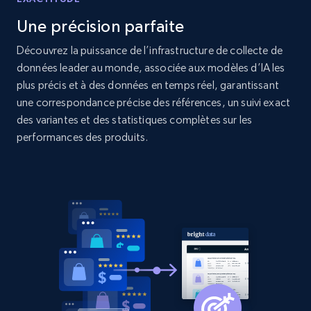
Une précision parfaite
2.1K+
375+
Commencer
Découvrez la puissance de l’infrastructure de collecte de
données leader au monde, associée aux modèles d’IA les
plus précis et à des données en temps réel, garantissant
une correspondance précise des références, un suivi exact
Amazon products global dataset - Collect
des variantes et des statistiques complètes sur les
products from Brands URLs
performances des produits.
Title, Seller name, Brand, Description, Initial
price, Currency, Availability, Reviews count, and
more.
2.1K+
375+
Commencer
Etsy
URL, Product id, Listing inventory id, Title, Rating,