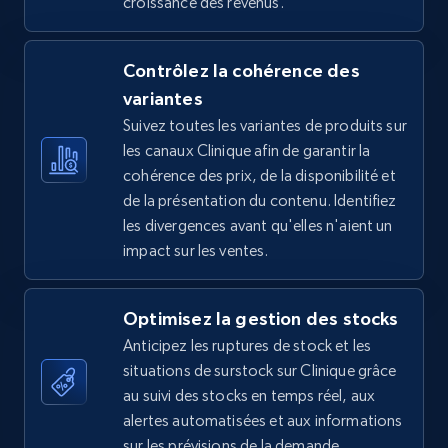
croissance des revenus.
5.4K+
668+
Commencer
Contrôlez la cohérence des
variantes
TikTok Shop - Collect TikTok shop products
Suivez toutes les variantes de produits sur
by keywords search
les canaux Clinique afin de garantir la
URL, Title, Available, Description, Currency, Initial
cohérence des prix, de la disponibilité et
price, Final price, Discount percent, and more.
de la présentation du contenu. Identifiez
les divergences avant qu'elles n'aient un
5.4K+
668+
Commencer
impact sur les ventes.
Optimisez la gestion des stocks
TikTok Shop - discover records by shop url
Anticipez les ruptures de stock et les
URL, Title, Available, Description, Currency, Initial
situations de surstock sur Clinique grâce
price, Final price, Discount percent, and more.
au suivi des stocks en temps réel, aux
alertes automatisées et aux informations
sur les prévisions de la demande.
5.4K+
668+
Commencer