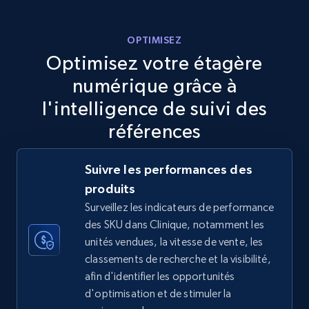
5.6K+
875+
Commencer
OPTIMISEZ
Optimisez votre étagère
numérique grâce à
TikTok Shop
l'intelligence de suivi des
URL, Title, Available, Description, Currency, Initial
références
price, Final price, Discount percent, and more.
Suivre les performances des
5.4K+
668+
Commencer
produits
Surveillez les indicateurs de performance
des SKU dans Clinique, notamment les
TikTok Shop - category
unités vendues, la vitesse de vente, les
classements de recherche et la visibilité,
URL, Title, Available, Description, Currency, Initial
afin d'identifier les opportunités
price, Final price, Discount percent, and more.
d'optimisation et de stimuler la