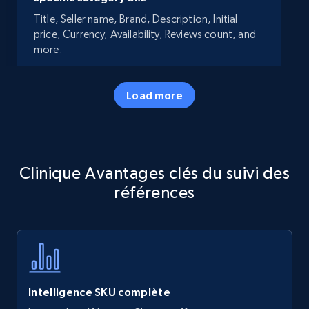
Title, Seller name, Brand, Description, Initial
price, Currency, Availability, Reviews count, and
more.
35.3K+
5.7K+
Commencer
Load more
Amazon products - Collects products by
Clinique Avantages clés du suivi des
specific keywords
références
Title, Seller name, Brand, Description, Initial
price, Currency, Availability, Reviews count, and
more.
35.3K+
5.7K+
Commencer
Intelligence SKU complète