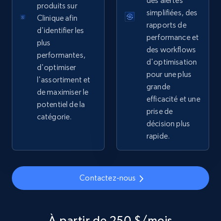
des alertes
produits sur
simplifiées, des
Clinique afin
2.1K+
355+
Commencer
rapports de
d'identifier les
performance et
plus
des workflows
performantes,
d'optimisation
d'optimiser
Home Depot US - Gather data on products
pour une plus
l'assortiment et
using specified keywords
grande
de maximiser le
efficacité et une
URL, Domain, Country code, Model number,
potentiel de la
Sku, Product id, Product name, Manufacturer,
prise de
catégorie.
and more.
décision plus
rapide.
2.1K+
355+
Commencer
Contactez-nous
Home Depot US - Discover products by
specified URL
À partir de 250 $/mois