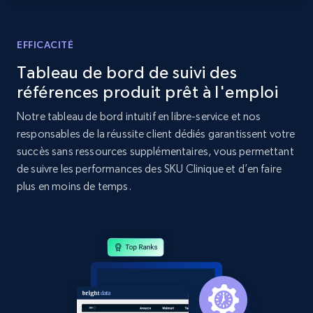
Home Depot US - Discovery products by
specific category URL
URL, Domain, Country code, Model number,
EFFICACITÉ
Sku, Product id, Product name, Manufacturer,
Tableau de bord de suivi des
and more.
références produit prêt à l'emploi
2.1K+
355+
Commencer
Notre tableau de bord intuitif en libre-service et nos
responsables de la réussite client dédiés garantissent votre
succès sans ressources supplémentaires, vous permettant
de suivre les performances des SKU Clinique et d’en faire
Amazon products global dataset
plus en moins de temps.
Title, Seller name, Brand, Description, Initial
price, Currency, Availability, Reviews count, and
more.
2.1K+
375+
Commencer