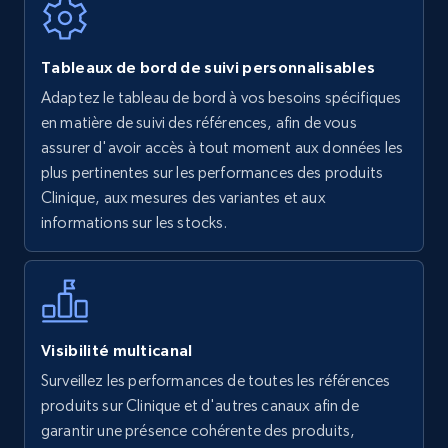
Walmart - products
Tableaux de bord de suivi personnalisables
URL, Final price, Sku, Currency, Gtin,
Adaptez le tableau de bord à vos besoins spécifiques
Specifications, Image urls, Top reviews, and
en matière de suivi des références, afin de vous
more.
assurer d'avoir accès à tout moment aux données les
plus pertinentes sur les performances des produits
5.6K+
875+
Commencer
Clinique, aux mesures des variantes et aux
informations sur les stocks.
Walmart - products - Find new products by
using specific category URL
URL, Final price, Sku, Currency, Gtin,
Visibilité multicanal
Specifications, Image urls, Top reviews, and
Surveillez les performances de toutes les références
more.
produits sur Clinique et d'autres canaux afin de
garantir une présence cohérente des produits,
5.6K+
875+
Commencer