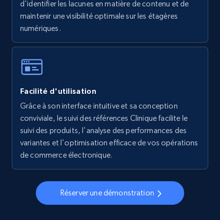
d'identifier les lacunes en matière de contenu et de
maintenir une visibilité optimale sur les étagères
numériques.
Walmart - products - Collects products by
specific keywords
URL, Final price, Sku, Currency, Gtin,
Specifications, Image urls, Top reviews, and
Facilité d'utilisation
more.
Grâce à son interface intuitive et sa conception
conviviale, le suivi des références Clinique facilite le
5.6K+
875+
Commencer
suivi des produits, l'analyse des performances des
variantes et l'optimisation efficace de vos opérations
de commerce électronique.
Walmart - products - Discover products by
using sku numbers
Réserver une démonstration
URL, Final price, Sku, Currency, Gtin,
Specifications, Image urls, Top reviews, and
more.