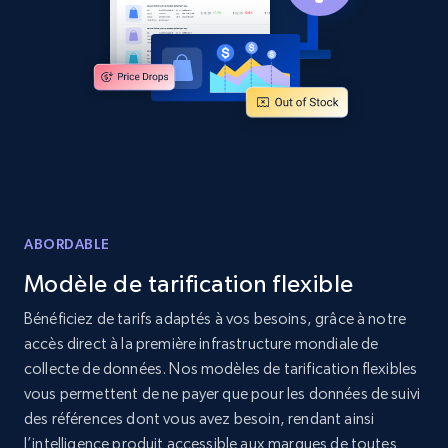
Amazon products global dataset - Collects
products by specific category URL
Title, Seller name, Brand, Description, Initial
price, Currency, Availability, Reviews count, and
more.
2.1K+
375+
Commencer
ABORDABLE
Modèle de tarification flexible
Amazon products global dataset -
Collecting products by keyword search
Bénéficiez de tarifs adaptés à vos besoins, grâce à notre
accès direct à la première infrastructure mondiale de
Title, Seller name, Brand, Description, Initial
price, Currency, Availability, Reviews count, and
collecte de données. Nos modèles de tarification flexibles
more.
vous permettent de ne payer que pour les données de suivi
des références dont vous avez besoin, rendant ainsi
l’intelligence produit accessible aux marques de toutes
2.1K+
375+
Commencer