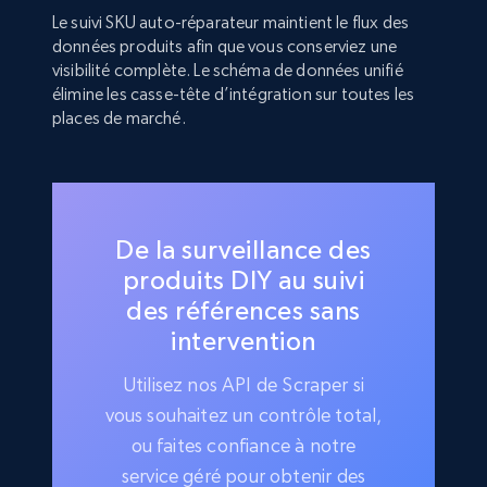
Le suivi SKU auto-réparateur maintient le flux des
données produits afin que vous conserviez une
visibilité complète. Le schéma de données unifié
élimine les casse-tête d’intégration sur toutes les
places de marché.
De la surveillance des
produits DIY au suivi
des références sans
intervention
Utilisez nos API de Scraper si
vous souhaitez un contrôle total,
ou faites confiance à notre
service géré pour obtenir des