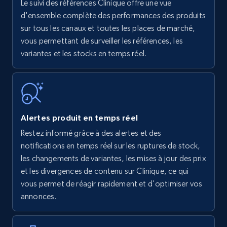
Le suivi des références Clinique offre une vue
Amazon products - find products by using
d'ensemble complète des performances des produits
upc numbers
sur tous les canaux et toutes les places de marché,
vous permettant de surveiller les références, les
Title, Seller name, Brand, Description, Initial
variantes et les stocks en temps réel.
price, Currency, Availability, Reviews count, and
more.
35.3K+
5.7K+
Commencer
Alertes produit en temps réel
Restez informé grâce à des alertes et des
Amazon Reviews
notifications en temps réel sur les ruptures de stock,
URL, Product name, Product rating, Product
les changements de variantes, les mises à jour des prix
rating object, Product rating max, Rating,
et les divergences de contenu sur Clinique, ce qui
Author name, Asin, and more.
vous permet de réagir rapidement et d'optimiser vos
annonces.
7.4K+
870+
Commencer