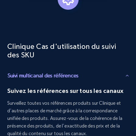
URL, Product id, Title, Product description,
Rating, Reviews count, Initial price, Discount,
and more.
1.3K+
175+
Commencer
Clinique Cas d'utilisation du suivi
des SKU
Target - Discover products by specified
Suivi multicanal des références
UPC
URL, Product id, Title, Product description,
Suivez les références sur tous les canaux
Rating, Reviews count, Initial price, Discount,
and more.
Surveillez toutes vos références produits sur Clinique et
d'autres places de marché grâce à la correspondance
1.3K+
175+
Commencer
unifiée des produits. Assurez-vous de la cohérence de la
présence des produits, de l'exactitude des prix et de la
qualité du contenu sur tous les canaux.