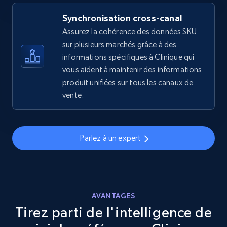
Synchronisation cross-canal
Assurez la cohérence des données SKU
eBay - Gather data on products using
sur plusieurs marchés grâce à des
specified keywords
informations spécifiques à Clinique qui
URL, Product id, Title, Seller name, Seller rating,
vous aident à maintenir des informations
Seller reviews, Breadcrumbs, Root category, and
produit unifiées sur tous les canaux de
more.
vente.
2.5K+
359+
Commencer
Parlez à un expert
eBay - Collect products from shops on eBay
URL, Product id, Title, Seller name, Seller rating,
Seller reviews, Breadcrumbs, Root category, and
AVANTAGES
more.
Tirez parti de l'intelligence de