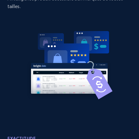
tailles.
Amazon products global dataset - Collects
products by best sellers category URL
Title, Seller name, Brand, Description, Initial
price, Currency, Availability, Reviews count, and
more.
2.1K+
375+
Commencer
Amazon products global dataset - Collect
Amazon products by seller URL
Title, Seller name, Brand, Description, Initial
price, Currency, Availability, Reviews count, and
more.
EXACTITUDE