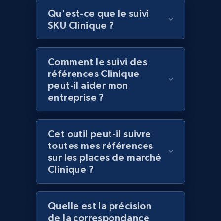
Lazada - Products
Qu'est-ce que le suivi
SKU Clinique ?
URL, Title, Rating, Reviews, Initial price, Final
price, Currency, Stock, and more.
Comment le suivi des
991+
165+
Commencer
références Clinique
peut-il aider mon
entreprise ?
Lazada - Products - Discover products by
keyword
Cet outil peut-il suivre
URL, Title, Rating, Reviews, Initial price, Final
toutes mes références
price, Currency, Stock, and more.
sur les places de marché
Clinique ?
991+
165+
Commencer
Quelle est la précision
de la correspondance