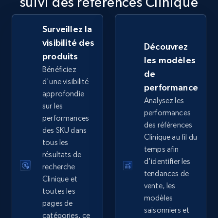
suivi des références Clinique
2.5K+
359+
Commencer
Surveillez la
visibilité des
Découvrez
eBay - Collect records by category
produits
les modèles
URL, Product id, Title, Seller name, Seller rating,
Bénéficiez
de
Seller reviews, Breadcrumbs, Root category, and
d'une visibilité
performance
more.
approfondie
Analysez les
sur les
performances
2.5K+
359+
Commencer
performances
des références
des SKU dans
Clinique au fil du
tous les
temps afin
résultats de
d'identifier les
Google Shopping
recherche
tendances de
URL, Product id, Title, Product description,
Clinique et
vente, les
Rating, Reviews count, Images, Variations, and
toutes les
modèles
more.
pages de
saisonniers et
catégories, ce