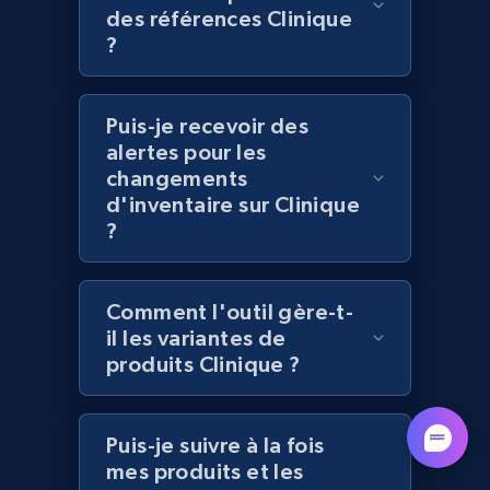
Lazada - Products - Discover products by
des références Clinique
category URL or brand URL
?
URL, Title, Rating, Reviews, Initial price, Final
price, Currency, Stock, and more.
Puis-je recevoir des
alertes pour les
991+
165+
Commencer
changements
d'inventaire sur Clinique
?
Lazada - Products - Discover products by
seller URL
Comment l'outil gère-t-
URL, Title, Rating, Reviews, Initial price, Final
il les variantes de
price, Currency, Stock, and more.
produits Clinique ?
991+
165+
Commencer
Puis-je suivre à la fois
mes produits et les