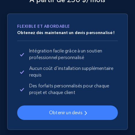
URL, Domain, Country code, Model number,
Sku, Product id, Product name, Manufacturer,
and more.
FLEXIBLE ET ABORDABLE
2.1K+
355+
Commencer
Obtenez dès maintenant un devis personnalisé !
Intégration facile grâce à un soutien
professionnel personnalisé
Home Depot US - Discover products by
Aucun coût d'installation supplémentaire
specified UPC
requis
URL, Domain, Country code, Model number,
Sku, Product id, Product name, Manufacturer,
Des forfaits personnalisés pour chaque
and more.
projet et chaque client
2.1K+
355+
Commencer
Obtenir un devis