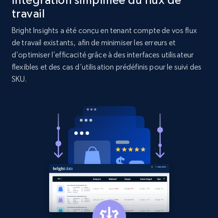
Rating, Reviews count, Initial price, Discount,
travail
and more.
Bright Insights a été conçu en tenant compte de vos flux
de travail existants, afin de minimiser les erreurs et
1.3K+
175+
Commencer
d’optimiser l’efficacité grâce à des interfaces utilisateur
flexibles et des cas d’utilisation prédéfinis pour le suivi des
SKU.
Target - Gather data on products using
specified keywords
URL, Product id, Title, Product description,
Rating, Reviews count, Initial price, Discount,
and more.
1.3K+
175+
Commencer
Target - Discover products by category url