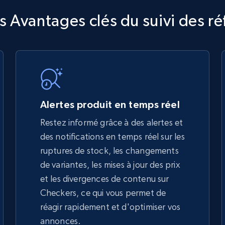
TikTok Shop
 Avantages clés du suivi des r
URL, Title, Available, Description, Currency, Initial
price, Final price, Discount percent, and more.
5.4K+
667+
Commencer
Alertes produit en temps réel
Restez informé grâce à des alertes et
des notifications en temps réel sur les
TikTok Shop - discover records by shop
ruptures de stock, les changements
url
de variantes, les mises à jour des prix
URL, Title, Available, Description, Currency, Initial
et les divergences de contenu sur
price, Final price, Discount percent, and more.
Checkers, ce qui vous permet de
réagir rapidement et d'optimiser vos
5.4K+
667+
Commencer
annonces.