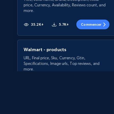
price, Currency, Availability, Reviews count, and
more.
35.2K+
5.7K+
Commencer
Walmart - products
URL, Final price, Sku, Currency, Gtin,
Specifications, Image urls, Top reviews, and
more.
5.6K+
875+
Commencer