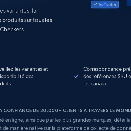
collected
es variantes, la
Commence à
Proxys de
à
partir de
datacenter
 produits sur tous les
$0.9/IP
B
 Checkers.
à
Proxys de ISP
nant
Plus de 700 000 proxys résidentiels
statiques entièrement conformes
e
veillez les variantes et
Correspondance pré
disponibilité des
des références SKU 
duits
les canaux
A CONFIANCE DE 20,000+ CLIENTS À TRAVERS LE MON
 en ligne, ainsi que par les plus grandes marques, détailla
t de manière native sur la plateforme de collecte de donn