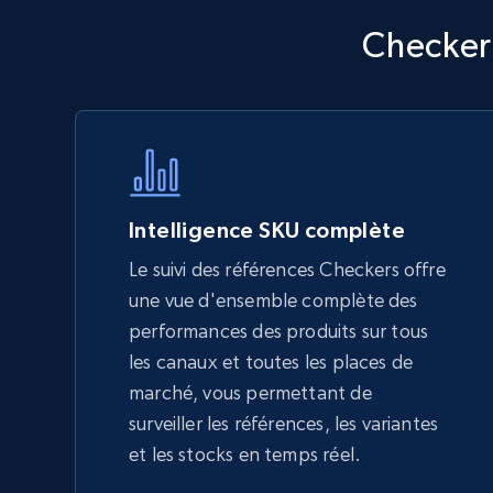
Walmart - products - Discover
Checkers
products by using sku numbers
URL, Final price, Sku, Currency, Gtin,
Specifications, Image urls, Top reviews, and
more.
5.6K+
875+
Commencer
Intelligence SKU complète
Le suivi des références Checkers offre
une vue d'ensemble complète des
TikTok Shop - Collect TikTok shop
performances des produits sur tous
products by keywords search
les canaux et toutes les places de
URL, Title, Available, Description, Currency, Initial
marché, vous permettant de
price, Final price, Discount percent, and more.
surveiller les références, les variantes
et les stocks en temps réel.
5.4K+
667+
Commencer