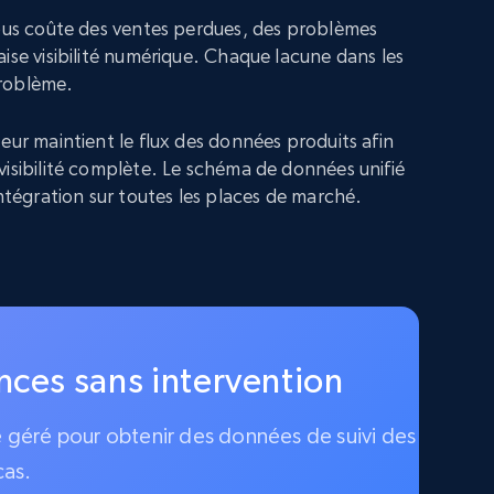
vous coûte des ventes perdues, des problèmes
ise visibilité numérique. Chaque lacune dans les
roblème.
eur maintient le flux des données produits afin
visibilité complète. Le schéma de données unifié
intégration sur toutes les places de marché.
ences sans intervention
ce géré pour obtenir des données de suivi des
cas.