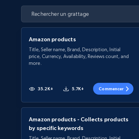
Amazon products
Title, Seller name, Brand, Description, Initial
price, Currency, Availability, Reviews count, and
more.
35.2K+
5.7K+
Commencer
Amazon products - Collects products
by specific keywords
Title, Seller name, Brand, Description, Initial