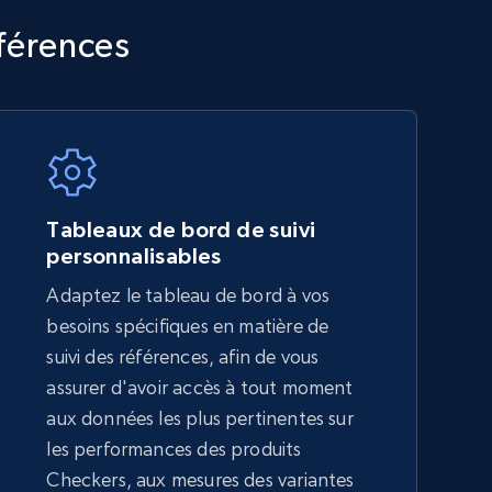
TikTok Shop - category
éférences
URL, Title, Available, Description, Currency, Initial
price, Final price, Discount percent, and more.
5.4K+
667+
Commencer
Tableaux de bord de suivi
personnalisables
Adaptez le tableau de bord à vos
Amazon sellers info
besoins spécifiques en matière de
Seller id, URL, Seller name, Description, Detailed
suivi des références, afin de vous
info, Stars, Feedbacks, Return policy, and more.
assurer d'avoir accès à tout moment
aux données les plus pertinentes sur
les performances des produits
2.5K+
378+
Commencer
Checkers, aux mesures des variantes