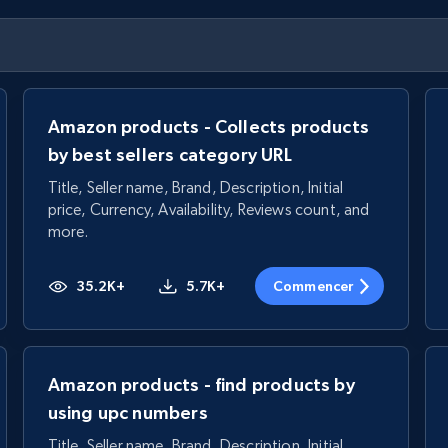
Amazon products - Collects products
by best sellers category URL
Title, Seller name, Brand, Description, Initial
price, Currency, Availability, Reviews count, and
more.
35.2K+
5.7K+
Commencer
Amazon products - find products by
using upc numbers
Title, Seller name, Brand, Description, Initial