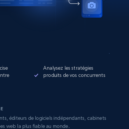
cise
Analysez les stratégies
entre
produits de vos concurrents
DE
nts, éditeurs de logiciels indépendants, cabinets
ées web la plus fiable au monde.