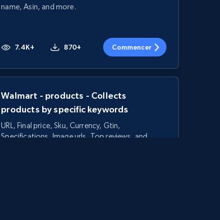
name, Asin, and more.
7.4K+
870+
Commencer
Walmart - products - Collects
products by specific keywords
URL, Final price, Sku, Currency, Gtin,
Specifications, Image urls, Top reviews, and
more.
5.6K+
875+
Commencer