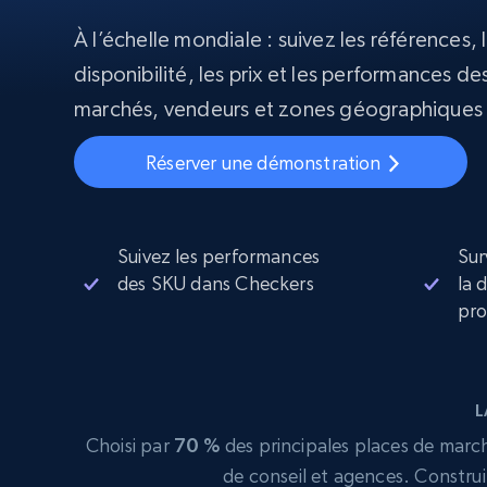
À l’échelle mondiale : suivez les références, l
Proxys
Commence 
résidentiels
partir de
disponibilité, les prix et les performances des
INFRASTRUCTURE PROXY
$5
$2.5/G
50% OFF
marchés, vendeurs et zones géographiques
Commence 
Proxys résidentiels
50% OFF
Proxys de ISP
partir de
400M+ adresses IP mondiales prove
$1.3/IP
Réserver une démonstration
d’appareils pair réels
Proxys de datacenter
Proxys fiables et à haut débit pour un
extraction de données efficace
Suivez les performances
Sur
des SKU dans Checkers
la 
pro
L
Choisi par
70 %
des principales places de marché
de conseil et agences. Construi