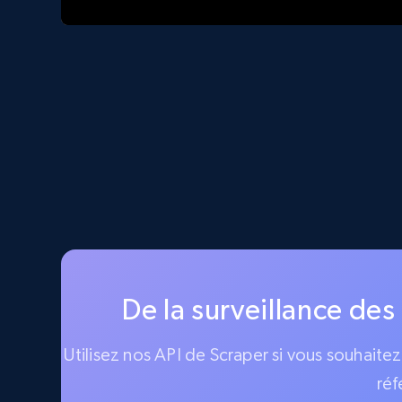
De la surveillance des
Utilisez nos API de Scraper si vous souhaite
réf