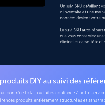
Un suivi SKU défaillant 
d’inventaire et une mauva
données devient votre p
Le suivi SKU auto-réparat
que vous conserviez une 
élimine les casse-tête d’
 produits DIY au suivi des référ
z un contrôle total, ou faites confiance à notre servi
érences produits entièrement structurées et sans tra