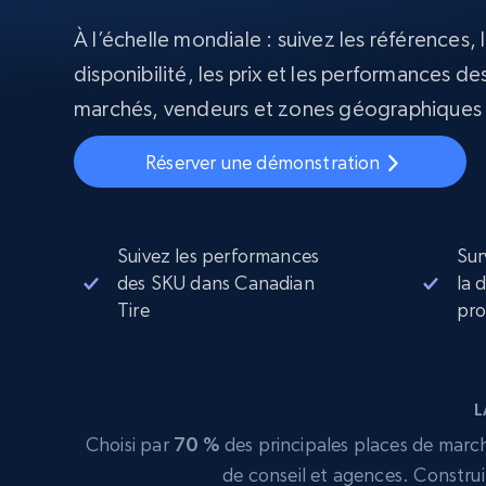
À l’échelle mondiale : suivez les références, l
Proxys
Commence 
résidentiels
partir de
disponibilité, les prix et les performances des
INFRASTRUCTURE PROXY
$5
$2.5/G
50% OFF
marchés, vendeurs et zones géographiques 
Commence 
Proxys résidentiels
50% OFF
Proxys de ISP
partir de
400M+ adresses IP mondiales prove
$1.3/IP
Réserver une démonstration
d’appareils pair réels
Proxys de datacenter
Proxys fiables et à haut débit pour un
extraction de données efficace
Suivez les performances
Sur
des SKU dans Canadian
la 
Tire
pro
L
Choisi par
70 %
des principales places de marché
de conseil et agences. Construi