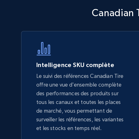
Walmart - products - Discover
Canadian T
products by using sku numbers
URL, Final price, Sku, Currency, Gtin,
Specifications, Image urls, Top reviews, and
more.
5.6K+
875+
Commencer
Intelligence SKU complète
Le suivi des références Canadian Tire
offre une vue d'ensemble complète
TikTok Shop - Collect TikTok shop
des performances des produits sur
products by keywords search
tous les canaux et toutes les places
URL, Title, Available, Description, Currency, Initial
de marché, vous permettant de
price, Final price, Discount percent, and more.
surveiller les références, les variantes
et les stocks en temps réel.
5.4K+
668+
Commencer