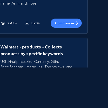
name, Asin, and more.
7.4K+
870+
Commencer
Walmart - products - Collects
products by specific keywords
URL, Final price, Sku, Currency, Gtin,
Specifications, Image urls, Top reviews, and
more.
5.6K+
875+
Commencer