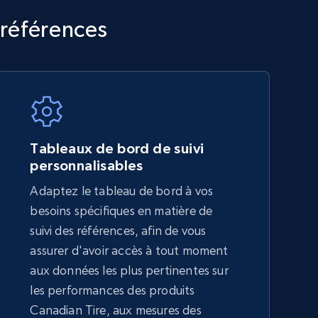
TikTok Shop - category
 références
URL, Title, Available, Description, Currency, Initial
price, Final price, Discount percent, and more.
5.4K+
668+
Commencer
Tableaux de bord de suivi
personnalisables
Adaptez le tableau de bord à vos
Amazon sellers info
besoins spécifiques en matière de
Seller id, URL, Seller name, Description, Detailed
suivi des références, afin de vous
info, Stars, Feedbacks, Return policy, and more.
assurer d'avoir accès à tout moment
aux données les plus pertinentes sur
les performances des produits
2.5K+
378+
Commencer
Canadian Tire, aux mesures des