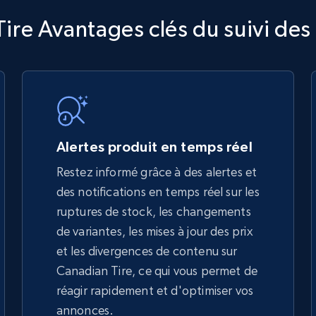
TikTok Shop
ire Avantages clés du suivi des
URL, Title, Available, Description, Currency, Initial
price, Final price, Discount percent, and more.
5.4K+
668+
Commencer
Alertes produit en temps réel
Restez informé grâce à des alertes et
des notifications en temps réel sur les
TikTok Shop - discover records by shop
ruptures de stock, les changements
url
de variantes, les mises à jour des prix
URL, Title, Available, Description, Currency, Initial
et les divergences de contenu sur
price, Final price, Discount percent, and more.
Canadian Tire, ce qui vous permet de
réagir rapidement et d'optimiser vos
5.4K+
668+
Commencer
annonces.