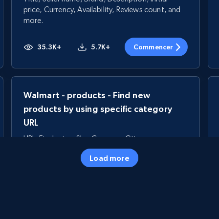
price, Currency, Availability, Reviews count, and
more.
35.3K+
5.7K+
Commencer
Walmart - products - Find new
products by using specific category
URL
URL, Final price, Sku, Currency, Gtin,
Specifications, Image urls, Top reviews, and
Load more
more.
5.6K+
875+
Commencer