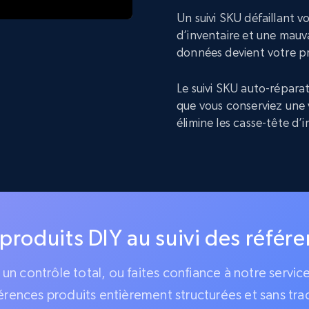
Un suivi SKU défaillant 
d’inventaire et une mauva
données devient votre p
Le suivi SKU auto-réparat
que vous conserviez une 
élimine les casse-tête d’
 produits DIY au suivi des référ
z un contrôle total, ou faites confiance à notre servi
érences produits entièrement structurées et sans tra