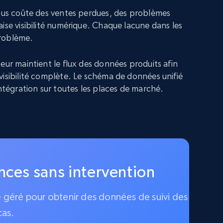
vous coûte des ventes perdues, des problèmes
ise visibilité numérique. Chaque lacune dans les
roblème.
eur maintient le flux des données produits afin
visibilité complète. Le schéma de données unifié
intégration sur toutes les places de marché.
ences sans intervention
ce géré pour obtenir des données de suivi des
cas.