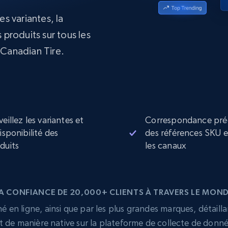
collected
es variantes, la
Commence à
Proxys de
à
partir de
datacenter
 produits sur tous les
$0.9/IP
B
Canadian Tire.
à
Proxys de ISP
nant
Plus de 700 000 proxys résidentiels
statiques entièrement conformes
e
veillez les variantes et
Correspondance pré
disponibilité des
des références SKU 
duits
les canaux
A CONFIANCE DE 20,000+ CLIENTS À TRAVERS LE MON
 en ligne, ainsi que par les plus grandes marques, détailla
t de manière native sur la plateforme de collecte de donn