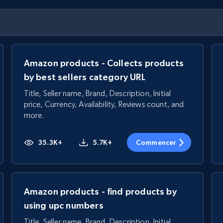
Amazon products - Collects products
by best sellers category URL
Title, Seller name, Brand, Description, Initial
price, Currency, Availability, Reviews count, and
more.
35.3K+
5.7K+
Commencer
Amazon products - find products by
using upc numbers
Title, Seller name, Brand, Description, Initial