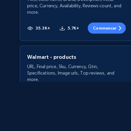
price, Currency, Availability, Reviews count, and
more.
35.3K+
5.7K+
Commencer
Walmart - products
URL, Final price, Sku, Currency, Gtin,
Specifications, Image urls, Top reviews, and
more.
5.6K+
875+
Commencer