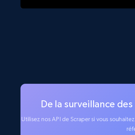
De la surveillance des
Utilisez nos API de Scraper si vous souhaite
réf