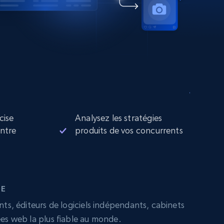
cise
Analysez les stratégies
entre
produits de vos concurrents
DE
nts, éditeurs de logiciels indépendants, cabinets
ées web la plus fiable au monde.