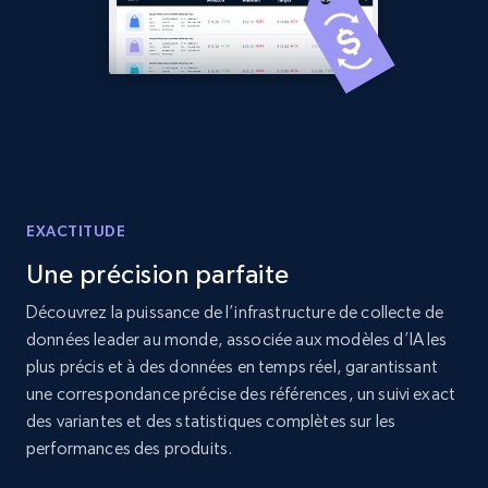
Title, Seller name, Brand, Description, Initial
price, Currency, Availability, Reviews count, and
more.
2.1K+
375+
Commencer
Amazon products global dataset - Collect
EXACTITUDE
products from Brands URLs
Une précision parfaite
Title, Seller name, Brand, Description, Initial
price, Currency, Availability, Reviews count, and
Découvrez la puissance de l’infrastructure de collecte de
more.
données leader au monde, associée aux modèles d’IA les
plus précis et à des données en temps réel, garantissant
une correspondance précise des références, un suivi exact
2.1K+
375+
Commencer
des variantes et des statistiques complètes sur les
performances des produits.