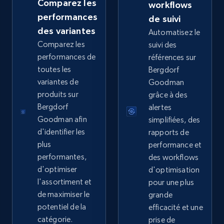
Comparez les
URL, Domain, Country code, Model number,
workflows
Sku, Product id, Product name, Manufacturer,
performances
de suivi
and more.
des variantes
Automatisez le
Comparez les
suivi des
2.1K+
355+
Commencer
performances de
références sur
toutes les
Bergdorf
variantes de
Goodman
produits sur
grâce à des
Home Depot US - Gather data on products
Bergdorf
alertes
using specified keywords
Goodman afin
simplifiées, des
URL, Domain, Country code, Model number,
d'identifier les
rapports de
Sku, Product id, Product name, Manufacturer,
plus
performance et
and more.
performantes,
des workflows
d'optimiser
d'optimisation
2.1K+
355+
Commencer
l'assortiment et
pour une plus
de maximiser le
grande
potentiel de la
efficacité et une
catégorie.
prise de