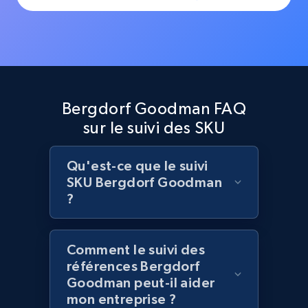
Lazada - Products
URL, Title, Rating, Reviews, Initial price, Final
price, Currency, Stock, and more.
Bergdorf Goodman FAQ
sur le suivi des SKU
992+
165+
Commencer
Qu'est-ce que le suivi
SKU Bergdorf Goodman
Lazada - Products - Discover products by
?
keyword
URL, Title, Rating, Reviews, Initial price, Final
Comment le suivi des
price, Currency, Stock, and more.
références Bergdorf
Goodman peut-il aider
992+
165+
Commencer
mon entreprise ?