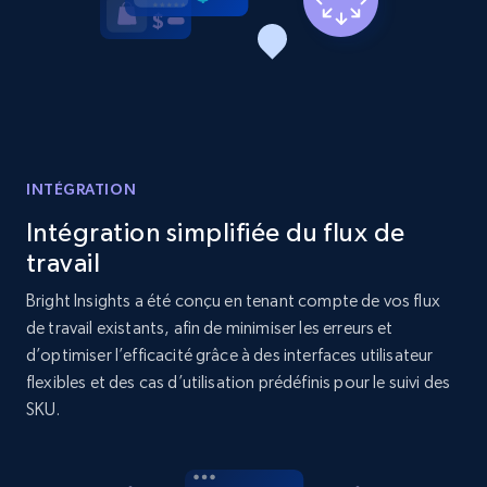
Target
URL, Product id, Title, Product description,
Rating, Reviews count, Initial price, Discount,
and more.
1.3K+
176+
Commencer
INTÉGRATION
Intégration simplifiée du flux de
travail
Target - Gather data on products using
Bright Insights a été conçu en tenant compte de vos flux
specified keywords
de travail existants, afin de minimiser les erreurs et
URL, Product id, Title, Product description,
d’optimiser l’efficacité grâce à des interfaces utilisateur
Rating, Reviews count, Initial price, Discount,
flexibles et des cas d’utilisation prédéfinis pour le suivi des
and more.
SKU.
1.3K+
176+
Commencer