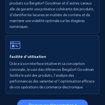
produits sur Bergdorf Goodman et d'autres canaux
afin de garantir une présence cohérente des produits,
5.6K+
877+
Commencer
d'identifier les lacunes en matière de contenu et de
maintenir une visibilité optimale sur les étagères
numériques.
Walmart - products - Collects products by
specific keywords
URL, Final price, Sku, Currency, Gtin,
Specifications, Image urls, Top reviews, and
Facilité d'utilisation
more.
Grâce à son interface intuitive et sa conception
conviviale, le suivi des références Bergdorf Goodman
5.6K+
877+
Commencer
facilite le suivi des produits, l'analyse des
performances des variantes et l'optimisation efficace
de vos opérations de commerce électronique.
Walmart - products - Discover products by
using sku numbers