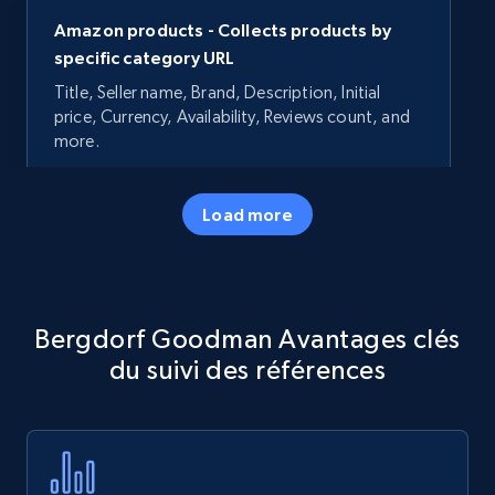
Amazon products - Collects products by
specific category URL
Title, Seller name, Brand, Description, Initial
price, Currency, Availability, Reviews count, and
more.
35.3K+
5.7K+
Commencer
Load more
Amazon products - Collects products by
Bergdorf Goodman Avantages clés
specific keywords
du suivi des références
Title, Seller name, Brand, Description, Initial
price, Currency, Availability, Reviews count, and
more.
35.3K+
5.7K+
Commencer