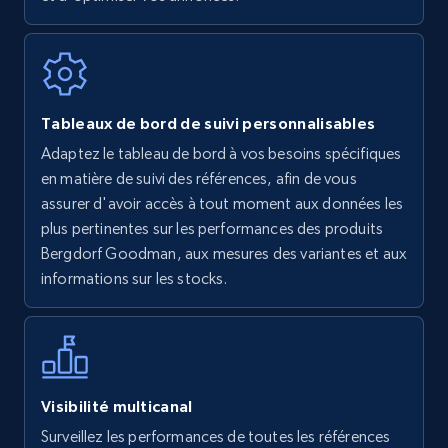
7.4K+
872+
Commencer
Walmart - products
Tableaux de bord de suivi personnalisables
URL, Final price, Sku, Currency, Gtin,
Adaptez le tableau de bord à vos besoins spécifiques
Specifications, Image urls, Top reviews, and
en matière de suivi des références, afin de vous
more.
assurer d'avoir accès à tout moment aux données les
plus pertinentes sur les performances des produits
5.6K+
877+
Commencer
Bergdorf Goodman, aux mesures des variantes et aux
informations sur les stocks.
Walmart - products - Find new products by
using specific category URL
URL, Final price, Sku, Currency, Gtin,
Visibilité multicanal
Specifications, Image urls, Top reviews, and
Surveillez les performances de toutes les références
more.