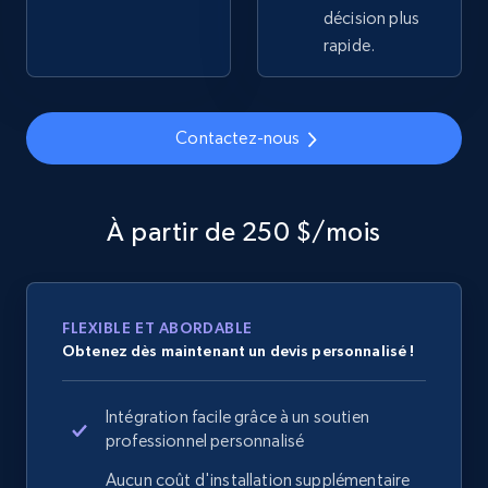
Home Depot US - Discover products by
décision plus
specified URL
rapide.
URL, Domain, Country code, Model number,
Sku, Product id, Product name, Manufacturer,
and more.
Contactez-nous
2.1K+
355+
Commencer
À partir de 250 $/mois
Home Depot US - Discover products by
specified UPC
FLEXIBLE ET ABORDABLE
URL, Domain, Country code, Model number,
Obtenez dès maintenant un devis personnalisé !
Sku, Product id, Product name, Manufacturer,
and more.
Intégration facile grâce à un soutien
professionnel personnalisé
2.1K+
355+
Commencer
Aucun coût d'installation supplémentaire