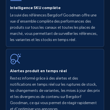
Intelligence SKU complète
Le suivi des références Bergdorf Goodman offre une
Amazon products - find products by using
vue d'ensemble complète des performances des
upc numbers
produits sur tous les canaux et toutes les places de
marché, vous permettant de surveiller les références,
Title, Seller name, Brand, Description, Initial
les variantes et les stocks en temps réel.
price, Currency, Availability, Reviews count, and
more.
35.3K+
5.7K+
Commencer
Alertes produit en temps réel
Restez informé grâce à des alertes et des
Amazon Reviews
notifications en temps réel sur les ruptures de stock,
URL, Product name, Product rating, Product
les changements de variantes, les mises à jour des prix
rating object, Product rating max, Rating,
et les divergences de contenu sur Bergdorf
Author name, Asin, and more.
Goodman, ce qui vous permet de réagir rapidement
et d'optimiser vos annonces.