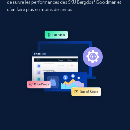
de suivre les performances des SKU Bergdorf Goodman et
d’en faire plus en moins de temps.
Amazon products global dataset - Collects
products by specific category URL
Title, Seller name, Brand, Description, Initial
price, Currency, Availability, Reviews count, and
more.
2.1K+
375+
Commencer
Amazon products global dataset -
Collecting products by keyword search
Title, Seller name, Brand, Description, Initial
price, Currency, Availability, Reviews count, and
more.