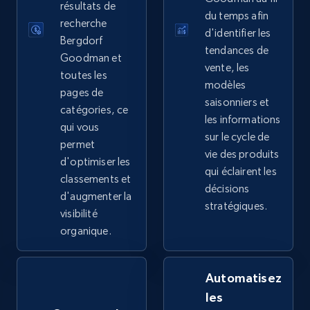
résultats de
more.
du temps afin
recherche
d'identifier les
Bergdorf
tendances de
2.4K+
202+
Commencer
Goodman et
vente, les
toutes les
modèles
pages de
saisonniers et
catégories, ce
Google Shopping - collects products from
les informations
qui vous
web using keywords
sur le cycle de
permet
vie des produits
URL, Product id, Title, Product description,
d'optimiser les
qui éclairent les
Rating, Reviews count, Images, Variations, and
classements et
more.
décisions
d'augmenter la
stratégiques.
visibilité
2.4K+
202+
Commencer
organique.
Automatisez
Home Depot US
les