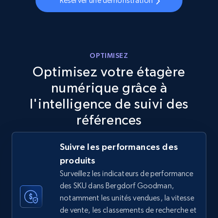
Réserver une démonstration
URL, Final price, Sku, Currency, Gtin,
Specifications, Image urls, Top reviews, and
more.
5.6K+
877+
Commencer
OPTIMISEZ
Optimisez votre étagère
numérique grâce à
TikTok Shop
l'intelligence de suivi des
URL, Title, Available, Description, Currency, Initial
références
price, Final price, Discount percent, and more.
Suivre les performances des
5.4K+
668+
Commencer
produits
Surveillez les indicateurs de performance
des SKU dans Bergdorf Goodman,
TikTok Shop - category
notamment les unités vendues, la vitesse
de vente, les classements de recherche et
URL, Title, Available, Description, Currency, Initial