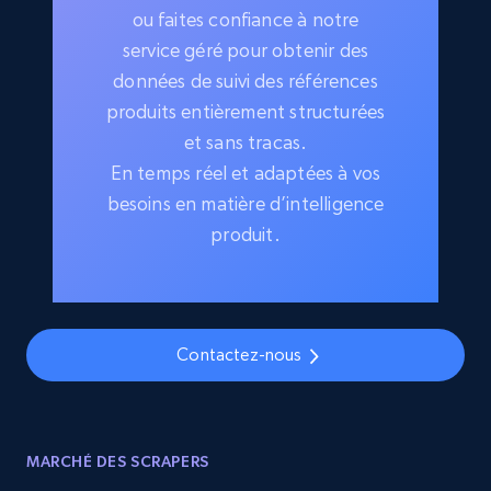
ou faites confiance à notre
service géré pour obtenir des
données de suivi des références
produits entièrement structurées
et sans tracas.
En temps réel et adaptées à vos
besoins en matière d’intelligence
produit.
Contactez-nous
MARCHÉ DES SCRAPERS