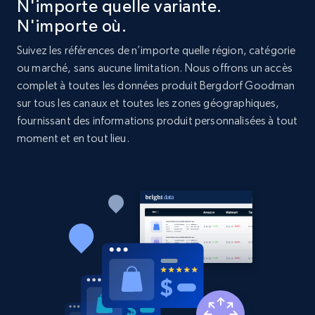
N'importe quelle variante.
N'importe où.
Etsy - Collects data from shop's URL
Suivez les références de n’importe quelle région, catégorie
URL, Product id, Listing inventory id, Title, Rating,
Reviews count shop, Reviews count item, Initial
ou marché, sans aucune limitation. Nous offrons un accès
price, and more.
complet à toutes les données produit Bergdorf Goodman
sur tous les canaux et toutes les zones géographiques,
fournissant des informations produit personnalisées à tout
1.9K+
323+
Commencer
moment et en tout lieu.
Amazon products search
Asin, URL, Name, Sponsored, Initial price, Final
price, Currency, Sold, and more.
1.6K+
181+
Commencer