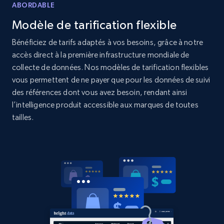
ABORDABLE
Modèle de tarification flexible
2.1K+
375+
Commencer
Bénéficiez de tarifs adaptés à vos besoins, grâce à notre
accès direct à la première infrastructure mondiale de
collecte de données. Nos modèles de tarification flexibles
Amazon products global dataset - Collects
vous permettent de ne payer que pour les données de suivi
products by best sellers category URL
des références dont vous avez besoin, rendant ainsi
Title, Seller name, Brand, Description, Initial
l’intelligence produit accessible aux marques de toutes
price, Currency, Availability, Reviews count, and
tailles.
more.
2.1K+
375+
Commencer
Amazon products global dataset - Collect
Amazon products by seller URL