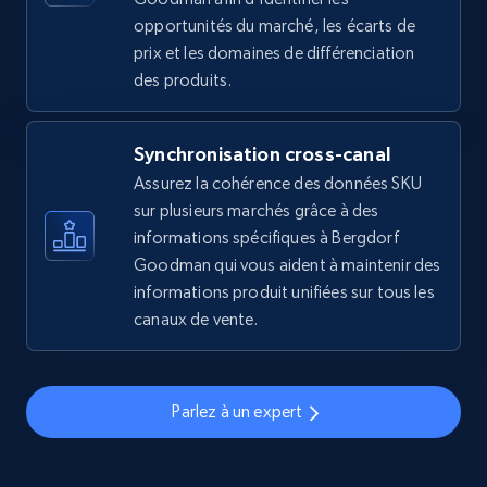
opportunités du marché, les écarts de
2.5K+
359+
Commencer
prix et les domaines de différenciation
des produits.
eBay - Gather data on products using
Synchronisation cross-canal
specified keywords
Assurez la cohérence des données SKU
URL, Product id, Title, Seller name, Seller rating,
sur plusieurs marchés grâce à des
Seller reviews, Breadcrumbs, Root category, and
informations spécifiques à Bergdorf
more.
Goodman qui vous aident à maintenir des
informations produit unifiées sur tous les
2.5K+
359+
Commencer
canaux de vente.
Parlez à un expert
eBay - Collect products from shops on eBay
URL, Product id, Title, Seller name, Seller rating,
Seller reviews, Breadcrumbs, Root category, and