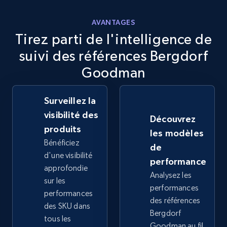
more.
AVANTAGES
2.5K+
359+
Commencer
Tirez parti de l'intelligence de
suivi des références Bergdorf
Goodman
eBay - Collect records by category
URL, Product id, Title, Seller name, Seller rating,
Surveillez la
Seller reviews, Breadcrumbs, Root category, and
visibilité des
Découvrez
more.
produits
les modèles
Bénéficiez
de
2.5K+
359+
Commencer
d'une visibilité
performance
approfondie
Analysez les
sur les
performances
performances
Google Shopping
des références
des SKU dans
Bergdorf
URL, Product id, Title, Product description,
tous les
Rating, Reviews count, Images, Variations, and
Goodman au fil