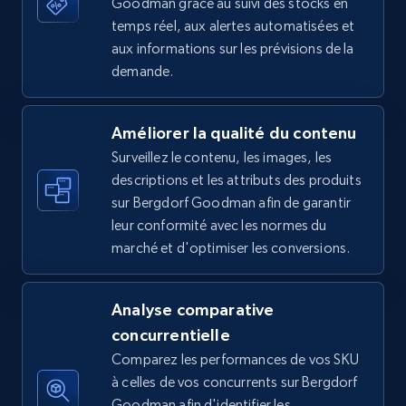
Goodman grâce au suivi des stocks en
temps réel, aux alertes automatisées et
aux informations sur les prévisions de la
5.4K+
668+
Commencer
demande.
Améliorer la qualité du contenu
Amazon sellers info
Surveillez le contenu, les images, les
Seller id, URL, Seller name, Description, Detailed
descriptions et les attributs des produits
info, Stars, Feedbacks, Return policy, and more.
sur Bergdorf Goodman afin de garantir
leur conformité avec les normes du
2.5K+
378+
Commencer
marché et d'optimiser les conversions.
Analyse comparative
eBay
concurrentielle
URL, Product id, Title, Seller name, Seller rating,
Comparez les performances de vos SKU
Seller reviews, Breadcrumbs, Root category, and
à celles de vos concurrents sur Bergdorf
more.
Goodman afin d'identifier les