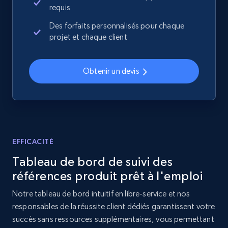
requis
Des forfaits personnalisés pour chaque
Home Depot US - Discovery products by
projet et chaque client
specific category URL
URL, Domain, Country code, Model number,
Obtenir un devis
Sku, Product id, Product name, Manufacturer,
and more.
2.1K+
355+
Commencer
EFFICACITÉ
Tableau de bord de suivi des
Amazon products global dataset
références produit prêt à l'emploi
Title, Seller name, Brand, Description, Initial
price, Currency, Availability, Reviews count, and
Notre tableau de bord intuitif en libre-service et nos
more.
responsables de la réussite client dédiés garantissent votre
succès sans ressources supplémentaires, vous permettant
2.1K+
375+
Commencer