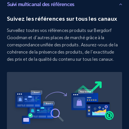
Suivi multicanal des références
Suivez les références sur tous les canaux
Zara - Products
Surveillez toutes vos références produits sur Bergdorf
Category id, Product id, Product name, Price,
Goodman et d'autres places de marché grâce à la
Currency, Colour code, Colour, Description, and
correspondance unifiée des produits. Assurez-vous de la
more.
cohérence de la présence des produits, de l'exactitude
des prix et de la qualité du contenu sur tous les canaux.
1.2K+
208+
Commencer
Zara - Products - discovery by category url
Category id, Product id, Product name, Price,
Currency, Colour code, Colour, Description, and
more.
1.2K+
208+
Commencer