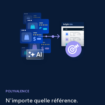
Etsy
URL, Product id, Listing inventory id, Title, Rating,
Reviews count shop, Reviews count item, Initial
price, and more.
1.9K+
323+
Commencer
Etsy - Collect data on products using
specified keywords
URL, Product id, Listing inventory id, Title, Rating,
Reviews count shop, Reviews count item, Initial
price, and more.
POLYVALENCE
1.9K+
323+
Commencer
N'importe quelle référence.