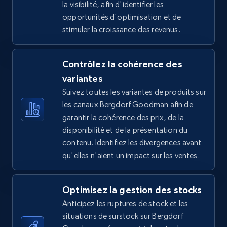
la visibilité, afin d'identifier les
price, Final price, Discount percent, and more.
opportunités d'optimisation et de
stimuler la croissance des revenus.
5.4K+
668+
Commencer
Contrôlez la cohérence des
variantes
TikTok Shop - Collect TikTok shop products
Suivez toutes les variantes de produits sur
by keywords search
les canaux Bergdorf Goodman afin de
URL, Title, Available, Description, Currency, Initial
garantir la cohérence des prix, de la
price, Final price, Discount percent, and more.
disponibilité et de la présentation du
contenu. Identifiez les divergences avant
5.4K+
668+
Commencer
qu'elles n'aient un impact sur les ventes.
Optimisez la gestion des stocks
TikTok Shop - discover records by shop url
Anticipez les ruptures de stock et les
URL, Title, Available, Description, Currency, Initial
situations de surstock sur Bergdorf
price, Final price, Discount percent, and more.