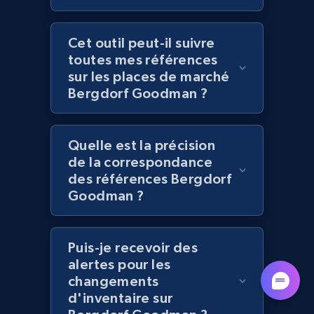
Cet outil peut-il suivre
Lazada - Products - Discover products by
toutes mes références
category URL or brand URL
sur les places de marché
URL, Title, Rating, Reviews, Initial price, Final
Bergdorf Goodman ?
price, Currency, Stock, and more.
992+
165+
Commencer
Quelle est la précision
de la correspondance
des références Bergdorf
Goodman ?
Lazada - Products - Discover products by
seller URL
Puis-je recevoir des
URL, Title, Rating, Reviews, Initial price, Final
price, Currency, Stock, and more.
alertes pour les
changements
d'inventaire sur
992+
165+
Commencer