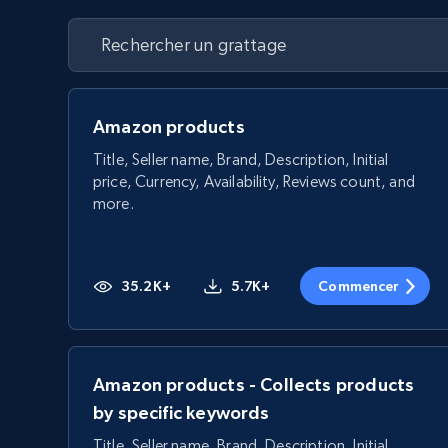
Amazon products
Title, Seller name, Brand, Description, Initial
price, Currency, Availability, Reviews count, and
more.
35.2K+
5.7K+
Commencer
Amazon products - Collects products
by specific keywords
Title, Seller name, Brand, Description, Initial