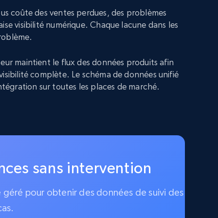
vous coûte des ventes perdues, des problèmes
ise visibilité numérique. Chaque lacune dans les
roblème.
eur maintient le flux des données produits afin
visibilité complète. Le schéma de données unifié
intégration sur toutes les places de marché.
ences sans intervention
ce géré pour obtenir des données de suivi des
cas.