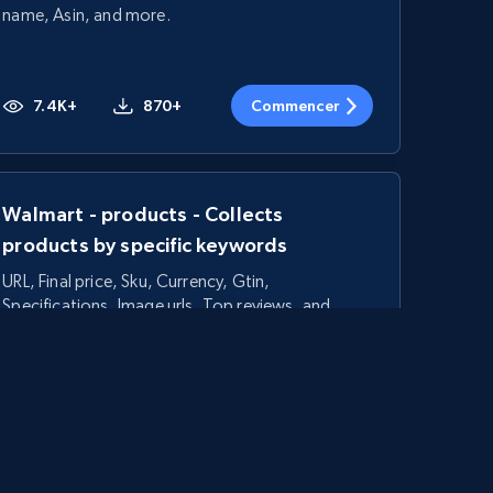
name, Asin, and more.
7.4K+
870+
Commencer
Walmart - products - Collects
products by specific keywords
URL, Final price, Sku, Currency, Gtin,
Specifications, Image urls, Top reviews, and
more.
5.6K+
874+
Commencer