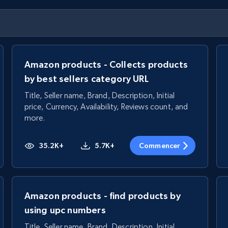
Amazon products - Collects products
by best sellers category URL
Title, Seller name, Brand, Description, Initial
price, Currency, Availability, Reviews count, and
more.
35.2K+
5.7K+
Commencer
Amazon products - find products by
using upc numbers
Title, Seller name, Brand, Description, Initial