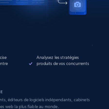
cise
Analysez les stratégies
entre
produits de vos concurrents
DE
nts, éditeurs de logiciels indépendants, cabinets
ées web la plus fiable au monde.