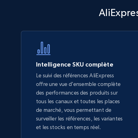
Walmart - products - Discover
AliExpre
products by using sku numbers
URL, Final price, Sku, Currency, Gtin,
Specifications, Image urls, Top reviews, and
more.
5.6K+
874+
Commencer
Intelligence SKU complète
Le suivi des références AliExpress
offre une vue d'ensemble complète
TikTok Shop - Collect TikTok shop
des performances des produits sur
products by keywords search
tous les canaux et toutes les places
URL, Title, Available, Description, Currency, Initial
de marché, vous permettant de
price, Final price, Discount percent, and more.
surveiller les références, les variantes
et les stocks en temps réel.
5.4K+
667+
Commencer