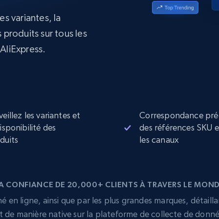
collected
es variantes, la
Commence à
Proxys de
à
partir de
datacenter
 produits sur tous les
$0.9/IP
B
AliExpress.
à
Proxys de ISP
nant
Plus de 700 000 proxys résidentiels
statiques entièrement conformes
e
veillez les variantes et
Correspondance pré
disponibilité des
des références SKU 
duits
les canaux
A CONFIANCE DE 20,000+ CLIENTS À TRAVERS LE MON
 en ligne, ainsi que par les plus grandes marques, détailla
t de manière native sur la plateforme de collecte de donn