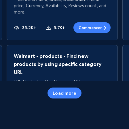
price, Currency, Availability, Reviews count, and
more.
35.2K+
5.7K+
Commencer
Walmart - products - Find new
products by using specific category
URL
URL, Final price, Sku, Currency, Gtin,
Specifications, Image urls, Top reviews, and
Load more
more.
5.6K+
874+
Commencer