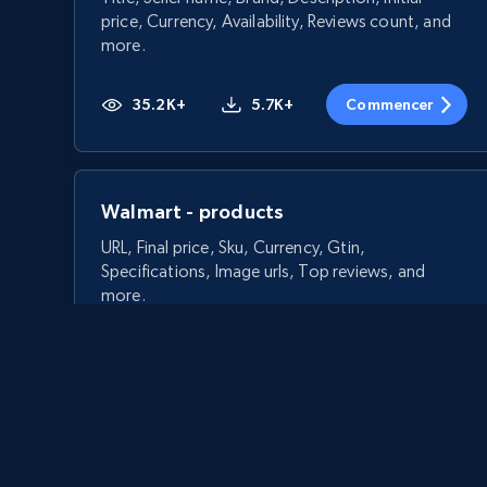
price, Currency, Availability, Reviews count, and
more.
35.2K+
5.7K+
Commencer
Walmart - products
URL, Final price, Sku, Currency, Gtin,
Specifications, Image urls, Top reviews, and
more.
5.6K+
874+
Commencer