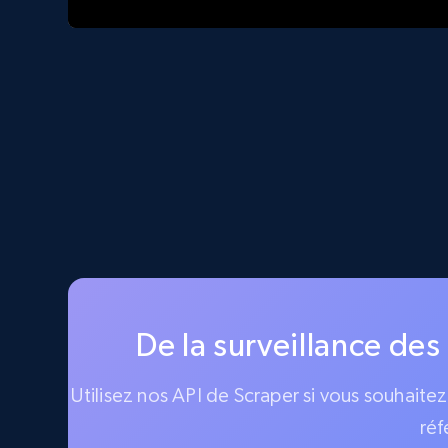
De la surveillance des
Utilisez nos API de Scraper si vous souhaite
réf