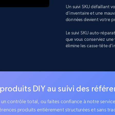
Un suivi SKU défaillant 
d’inventaire et une mauva
données devient votre p
Le suivi SKU auto-réparat
que vous conserviez une 
élimine les casse-tête d’
 produits DIY au suivi des référ
z un contrôle total, ou faites confiance à notre servi
érences produits entièrement structurées et sans tra