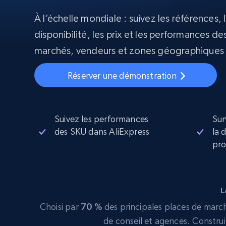
À l’échelle mondiale : suivez les références, l
Proxys
Commence 
résidentiels
partir de
disponibilité, les prix et les performances des
INFRASTRUCTURE PROXY
$5
$2.5/G
50% OFF
marchés, vendeurs et zones géographiques 
Commence 
Proxys résidentiels
50% OFF
Proxys de ISP
partir de
400M+ adresses IP mondiales prove
$1.3/IP
Réserver une démonstration
d’appareils pair réels
Proxys de datacenter
Proxys fiables et à haut débit pour un
extraction de données efficace
Suivez les performances
Sur
des SKU dans AliExpress
la 
pro
L
Choisi par
70 %
des principales places de marché
de conseil et agences. Construi