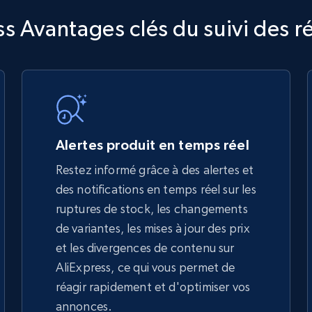
TikTok Shop
ss Avantages clés du suivi des r
URL, Title, Available, Description, Currency, Initial
price, Final price, Discount percent, and more.
5.4K+
667+
Commencer
Alertes produit en temps réel
Restez informé grâce à des alertes et
des notifications en temps réel sur les
TikTok Shop - discover records by shop
ruptures de stock, les changements
url
de variantes, les mises à jour des prix
URL, Title, Available, Description, Currency, Initial
et les divergences de contenu sur
price, Final price, Discount percent, and more.
AliExpress, ce qui vous permet de
réagir rapidement et d'optimiser vos
5.4K+
667+
Commencer
annonces.