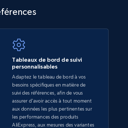
TikTok Shop - category
éférences
URL, Title, Available, Description, Currency, Initial
price, Final price, Discount percent, and more.
5.4K+
667+
Commencer
Tableaux de bord de suivi
personnalisables
Adaptez le tableau de bord à vos
Amazon sellers info
besoins spécifiques en matière de
Seller id, URL, Seller name, Description, Detailed
suivi des références, afin de vous
info, Stars, Feedbacks, Return policy, and more.
assurer d'avoir accès à tout moment
aux données les plus pertinentes sur
les performances des produits
2.5K+
378+
Commencer
AliExpress, aux mesures des variantes