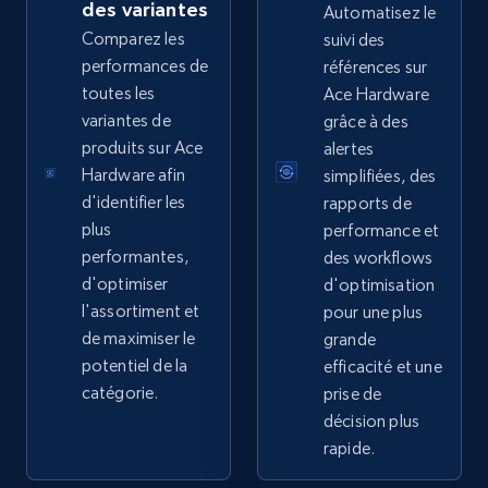
Sku, Product id, Product name, Manufacturer,
des variantes
Automatisez le
and more.
Comparez les
suivi des
performances de
références sur
2.1K+
355+
Commencer
toutes les
Ace Hardware
variantes de
grâce à des
produits sur Ace
alertes
Hardware afin
simplifiées, des
Home Depot US - Gather data on products
d'identifier les
rapports de
using specified keywords
plus
performance et
URL, Domain, Country code, Model number,
performantes,
des workflows
Sku, Product id, Product name, Manufacturer,
d'optimiser
d'optimisation
and more.
l'assortiment et
pour une plus
de maximiser le
grande
2.1K+
355+
Commencer
potentiel de la
efficacité et une
catégorie.
prise de
décision plus
rapide.
Home Depot US - Discover products by