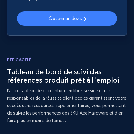
Home Depot US - Discovery products by
specific category URL
Obtenir un devis
URL, Domain, Country code, Model number,
Sku, Product id, Product name, Manufacturer,
and more.
2.1K+
355+
Commencer
EFFICACITÉ
Tableau de bord de suivi des
références produit prêt à l'emploi
Amazon products global dataset
Notre tableau de bord intuitif en libre-service et nos
Title, Seller name, Brand, Description, Initial
responsables de la réussite client dédiés garantissent votre
price, Currency, Availability, Reviews count, and
succès sans ressources supplémentaires, vous permettant
more.
de suivre les performances des SKU Ace Hardware et d’en
faire plus en moins de temps.
2.1K+
375+
Commencer