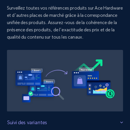
Surveillez toutes vos références produits sur Ace Hardware
et d'autres places de marché grâce à la correspondance
Zara - Products
unifiée des produits. Assurez-vous de la cohérence de la
Category id, Product id, Product name, Price,
présence des produits, de l'exactitude des prix et de la
Currency, Colour code, Colour, Description, and
qualité du contenu sur tous les canaux.
more.
1.2K+
208+
Commencer
Zara - Products - discovery by category url
Category id, Product id, Product name, Price,
Currency, Colour code, Colour, Description, and
more.
1.2K+
208+
Commencer
Suivi des variantes