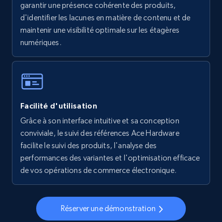
garantir une présence cohérente des produits,
5.6K+
875+
Commencer
d'identifier les lacunes en matière de contenu et de
maintenir une visibilité optimale sur les étagères
numériques.
Walmart - products - Collects products by
specific keywords
URL, Final price, Sku, Currency, Gtin,
Specifications, Image urls, Top reviews, and
Facilité d'utilisation
more.
Grâce à son interface intuitive et sa conception
conviviale, le suivi des références Ace Hardware
5.6K+
875+
Commencer
facilite le suivi des produits, l'analyse des
performances des variantes et l'optimisation efficace
de vos opérations de commerce électronique.
Walmart - products - Discover products by
using sku numbers
Réserver une démonstration
URL, Final price, Sku, Currency, Gtin,
Specifications, Image urls, Top reviews, and