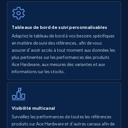
Walmart - products
Tableaux de bord de suivi personnalisables
URL, Final price, Sku, Currency, Gtin,
Adaptez le tableau de bord à vos besoins spécifiques
Specifications, Image urls, Top reviews, and
en matière de suivi des références, afin de vous
more.
assurer d'avoir accès à tout moment aux données les
plus pertinentes sur les performances des produits
5.6K+
875+
Commencer
Ace Hardware, aux mesures des variantes et aux
informations sur les stocks.
Walmart - products - Find new products by
using specific category URL
URL, Final price, Sku, Currency, Gtin,
Visibilité multicanal
Specifications, Image urls, Top reviews, and
Surveillez les performances de toutes les références
more.
produits sur Ace Hardware et d'autres canaux afin de