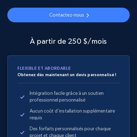
specified URL
URL, Domain, Country code, Model number,
Contactez-nous
Sku, Product id, Product name, Manufacturer,
and more.
À partir de 250 $/mois
2.1K+
355+
Commencer
FLEXIBLE ET ABORDABLE
Home Depot US - Discover products by
Obtenez dès maintenant un devis personnalisé !
specified UPC
URL, Domain, Country code, Model number,
Intégration facile grâce à un soutien
Sku, Product id, Product name, Manufacturer,
professionnel personnalisé
and more.
Aucun coût d'installation supplémentaire
requis
2.1K+
355+
Commencer
Des forfaits personnalisés pour chaque
projet et chaque client