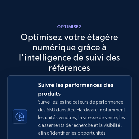
more.
5.6K+
875+
Commencer
OPTIMISEZ
Optimisez votre étagère
numérique grâce à
TikTok Shop
l'intelligence de suivi des
URL, Title, Available, Description, Currency, Initial
références
price, Final price, Discount percent, and more.
Suivre les performances des
5.4K+
668+
Commencer
produits
Surveillez les indicateurs de performance
des SKU dans Ace Hardware, notamment
TikTok Shop - category
les unités vendues, la vitesse de vente, les
classements de recherche et la visibilité,
URL, Title, Available, Description, Currency, Initial
afin d'identifier les opportunités
price, Final price, Discount percent, and more.