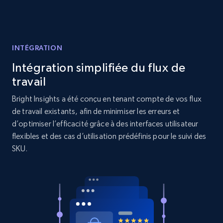
URL, Product id, Title, Product description,
Rating, Reviews count, Initial price, Discount,
and more.
INTÉGRATION
1.3K+
175+
Commencer
Intégration simplifiée du flux de
travail
Bright Insights a été conçu en tenant compte de vos flux
de travail existants, afin de minimiser les erreurs et
Target - Gather data on products using
d’optimiser l’efficacité grâce à des interfaces utilisateur
specified keywords
flexibles et des cas d’utilisation prédéfinis pour le suivi des
URL, Product id, Title, Product description,
SKU.
Rating, Reviews count, Initial price, Discount,
and more.
1.3K+
175+
Commencer