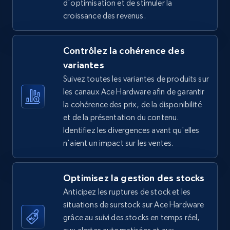
d'optimisation et de stimuler la
croissance des revenus.
5.4K+
668+
Commencer
Contrôlez la cohérence des
variantes
TikTok Shop - Collect TikTok shop products
Suivez toutes les variantes de produits sur
by keywords search
les canaux Ace Hardware afin de garantir
URL, Title, Available, Description, Currency, Initial
la cohérence des prix, de la disponibilité
price, Final price, Discount percent, and more.
et de la présentation du contenu.
Identifiez les divergences avant qu'elles
5.4K+
668+
Commencer
n'aient un impact sur les ventes.
Optimisez la gestion des stocks
TikTok Shop - discover records by shop url
Anticipez les ruptures de stock et les
URL, Title, Available, Description, Currency, Initial
situations de surstock sur Ace Hardware
price, Final price, Discount percent, and more.
grâce au suivi des stocks en temps réel,