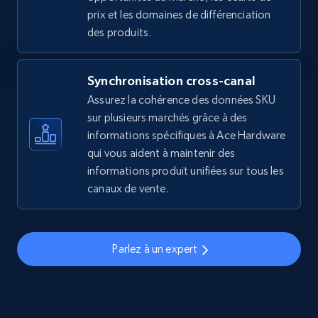
2.5K+
359+
Commencer
prix et les domaines de différenciation
des produits.
eBay - Gather data on products using
Synchronisation cross-canal
specified keywords
Assurez la cohérence des données SKU
URL, Product id, Title, Seller name, Seller rating,
sur plusieurs marchés grâce à des
Seller reviews, Breadcrumbs, Root category, and
informations spécifiques à Ace Hardware
more.
qui vous aident à maintenir des
informations produit unifiées sur tous les
2.5K+
359+
Commencer
canaux de vente.
Parlez à un expert
eBay - Collect products from shops on eBay
URL, Product id, Title, Seller name, Seller rating,
Seller reviews, Breadcrumbs, Root category, and
more.