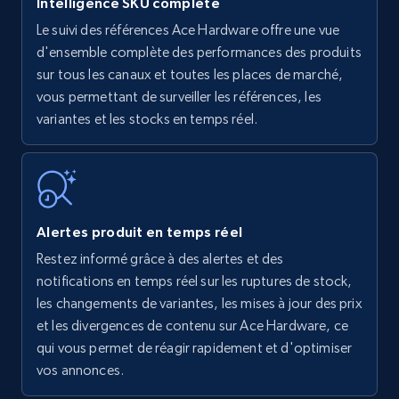
Intelligence SKU complète
Le suivi des références Ace Hardware offre une vue
Amazon products - find products by using
d'ensemble complète des performances des produits
upc numbers
sur tous les canaux et toutes les places de marché,
vous permettant de surveiller les références, les
Title, Seller name, Brand, Description, Initial
variantes et les stocks en temps réel.
price, Currency, Availability, Reviews count, and
more.
35.3K+
5.7K+
Commencer
Alertes produit en temps réel
Restez informé grâce à des alertes et des
Amazon Reviews
notifications en temps réel sur les ruptures de stock,
URL, Product name, Product rating, Product
les changements de variantes, les mises à jour des prix
rating object, Product rating max, Rating,
et les divergences de contenu sur Ace Hardware, ce
Author name, Asin, and more.
qui vous permet de réagir rapidement et d'optimiser
vos annonces.
7.4K+
870+
Commencer