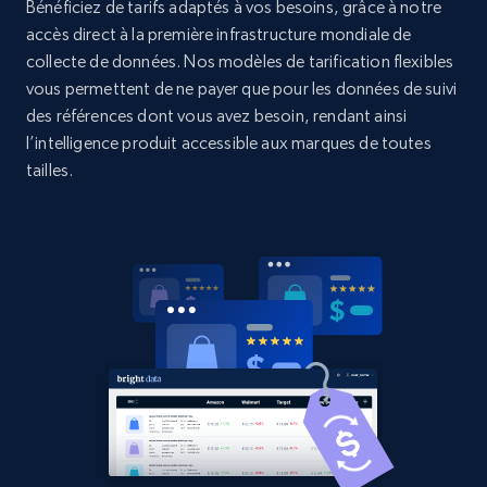
Bénéficiez de tarifs adaptés à vos besoins, grâce à notre
2.1K+
375+
Commencer
accès direct à la première infrastructure mondiale de
collecte de données. Nos modèles de tarification flexibles
vous permettent de ne payer que pour les données de suivi
des références dont vous avez besoin, rendant ainsi
Amazon products global dataset - Collects
l’intelligence produit accessible aux marques de toutes
products by best sellers category URL
tailles.
Title, Seller name, Brand, Description, Initial
price, Currency, Availability, Reviews count, and
more.
2.1K+
375+
Commencer
Amazon products global dataset - Collect
Amazon products by seller URL
Title, Seller name, Brand, Description, Initial