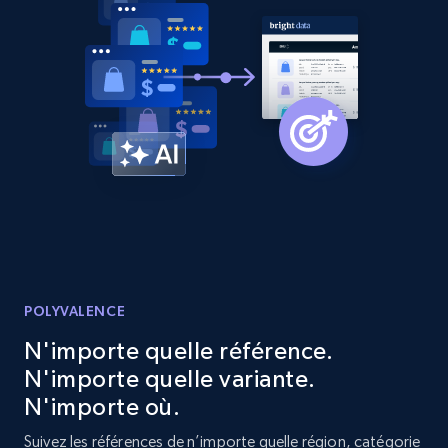
URL, Product id, Listing inventory id, Title, Rating,
Reviews count shop, Reviews count item, Initial
price, and more.
1.9K+
323+
Commencer
Etsy - Collect data on products using
specified keywords
URL, Product id, Listing inventory id, Title, Rating,
Reviews count shop, Reviews count item, Initial
price, and more.
POLYVALENCE
N'importe quelle référence.
1.9K+
323+
Commencer
N'importe quelle variante.
N'importe où.
Suivez les références de n’importe quelle région, catégorie