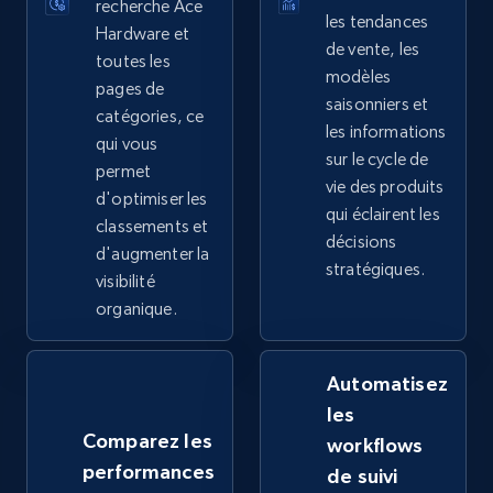
recherche Ace
les tendances
Hardware et
de vente, les
2.4K+
200+
Commencer
toutes les
modèles
pages de
saisonniers et
catégories, ce
les informations
qui vous
Google Shopping - collects products from
sur le cycle de
permet
web using keywords
vie des produits
d'optimiser les
qui éclairent les
URL, Product id, Title, Product description,
classements et
décisions
Rating, Reviews count, Images, Variations, and
d'augmenter la
more.
stratégiques.
visibilité
organique.
2.4K+
200+
Commencer
Automatisez
les
Home Depot US
Comparez les
workflows
URL, Domain, Country code, Model number,
performances
de suivi