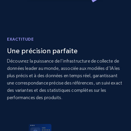
price, Currency, Availability, Reviews count, and
more.
2.1K+
375+
Commencer
EXACTITUDE
Une précision parfaite
Amazon products global dataset - Collect
products from Brands URLs
Découvrez la puissance de l’infrastructure de collecte de
données leader au monde, associée aux modèles d’IA les
Title, Seller name, Brand, Description, Initial
price, Currency, Availability, Reviews count, and
plus précis et à des données en temps réel, garantissant
more.
une correspondance précise des références, un suivi exact
des variantes et des statistiques complètes sur les
performances des produits.
2.1K+
375+
Commencer
Etsy