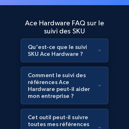
Lazada - Products
Ace Hardware FAQ sur le
URL, Title, Rating, Reviews, Initial price, Final
suivi des SKU
price, Currency, Stock, and more.
991+
165+
Commencer
Qu'est-ce que le suivi
SKU Ace Hardware ?
Lazada - Products - Discover products by
Comment le suivi des
keyword
références Ace
Hardware peut-il aider
URL, Title, Rating, Reviews, Initial price, Final
mon entreprise ?
price, Currency, Stock, and more.
991+
165+
Commencer
Cet outil peut-il suivre
toutes mes références