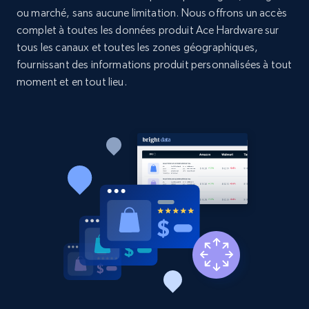
Etsy - Collects data from shop's URL
ou marché, sans aucune limitation. Nous offrons un accès
complet à toutes les données produit Ace Hardware sur
URL, Product id, Listing inventory id, Title, Rating,
Reviews count shop, Reviews count item, Initial
tous les canaux et toutes les zones géographiques,
price, and more.
fournissant des informations produit personnalisées à tout
moment et en tout lieu.
1.9K+
323+
Commencer
Amazon products search
Asin, URL, Name, Sponsored, Initial price, Final
price, Currency, Sold, and more.
1.6K+
181+
Commencer
Target