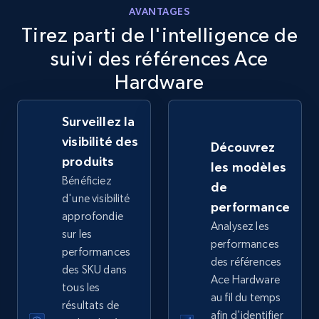
AVANTAGES
2.5K+
359+
Commencer
Tirez parti de l'intelligence de
suivi des références Ace
Hardware
eBay - Collect records by category
URL, Product id, Title, Seller name, Seller rating,
Surveillez la
Seller reviews, Breadcrumbs, Root category, and
visibilité des
Découvrez
more.
produits
les modèles
Bénéficiez
de
2.5K+
359+
Commencer
d'une visibilité
performance
approfondie
Analysez les
sur les
performances
performances
Google Shopping
des références
des SKU dans
Ace Hardware
URL, Product id, Title, Product description,
tous les
Rating, Reviews count, Images, Variations, and
au fil du temps
résultats de
more.
afin d'identifier