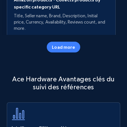
specific category URL
Title, Seller name, Brand, Description, Initial
price, Currency, Availability, Reviews count, and
more.
35.3K+
5.7K+
Commencer
Load more
Amazon products - Collects products by
Ace Hardware Avantages clés du
specific keywords
suivi des références
Title, Seller name, Brand, Description, Initial
price, Currency, Availability, Reviews count, and
more.
35.3K+
5.7K+
Commencer