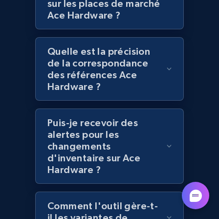
sur les places de marché
Ace Hardware ?
Lazada - Products - Discover products by
category URL or brand URL
URL, Title, Rating, Reviews, Initial price, Final
Quelle est la précision
price, Currency, Stock, and more.
de la correspondance
des références Ace
991+
165+
Commencer
Hardware ?
Puis-je recevoir des
Lazada - Products - Discover products by
alertes pour les
seller URL
changements
d'inventaire sur Ace
URL, Title, Rating, Reviews, Initial price, Final
Hardware ?
price, Currency, Stock, and more.
991+
165+
Commencer
Comment l'outil gère-t-
il les variantes de