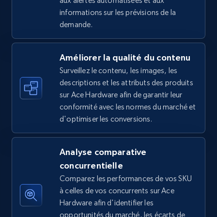
aux alertes automatisées et aux
informations sur les prévisions de la
5.4K+
668+
Commencer
demande.
Améliorer la qualité du contenu
Amazon sellers info
Surveillez le contenu, les images, les
Seller id, URL, Seller name, Description, Detailed
descriptions et les attributs des produits
info, Stars, Feedbacks, Return policy, and more.
sur Ace Hardware afin de garantir leur
conformité avec les normes du marché et
2.5K+
378+
Commencer
d'optimiser les conversions.
Analyse comparative
eBay
concurrentielle
URL, Product id, Title, Seller name, Seller rating,
Comparez les performances de vos SKU
Seller reviews, Breadcrumbs, Root category, and
à celles de vos concurrents sur Ace
more.
Hardware afin d'identifier les
opportunités du marché, les écarts de