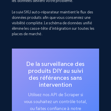
les données devient votre problème.
Le suivi SKU auto-réparateur maintient le flux des
données produits afin que vous conserviez une
visibilité complète. Le schéma de données unifié
élimine les casse-tête d’intégration sur toutes les
places de marché.
De la surveillance des
produits DIY au suivi
des références sans
intervention
Utilisez nos API de Scraper si
vous souhaitez un contrôle total,
ou faites confiance à notre