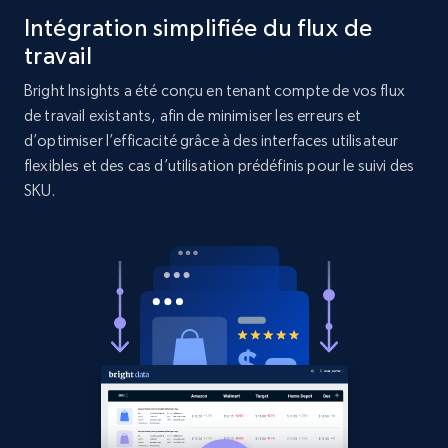
Intégration simplifiée du flux de
URL, Product id, Title, Product description,
Rating, Reviews count, Initial price, Discount,
travail
and more.
Bright Insights a été conçu en tenant compte de vos flux
de travail existants, afin de minimiser les erreurs et
1.3K+
175+
Commencer
d’optimiser l’efficacité grâce à des interfaces utilisateur
flexibles et des cas d’utilisation prédéfinis pour le suivi des
SKU.
Target - Gather data on products using
specified keywords
URL, Product id, Title, Product description,
Rating, Reviews count, Initial price, Discount,
and more.
1.3K+
175+
Commencer