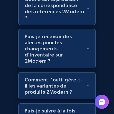
de la correspondance
Lazada - Products - Discover products by
des références 2Modern
category URL or brand URL
?
URL, Title, Rating, Reviews, Initial price, Final
price, Currency, Stock, and more.
Puis-je recevoir des
alertes pour les
991+
165+
Commencer
changements
d'inventaire sur
2Modern ?
Lazada - Products - Discover products by
seller URL
Comment l'outil gère-t-
URL, Title, Rating, Reviews, Initial price, Final
il les variantes de
price, Currency, Stock, and more.
produits 2Modern ?
991+
165+
Commencer
Puis-je suivre à la fois