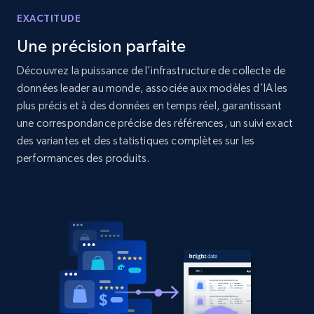
price, Currency, Availability, Reviews count, and
more.
EXACTITUDE
Une précision parfaite
2.1K+
375+
Commencer
Découvrez la puissance de l’infrastructure de collecte de
données leader au monde, associée aux modèles d’IA les
plus précis et à des données en temps réel, garantissant
une correspondance précise des références, un suivi exact
Amazon products global dataset - Collect
des variantes et des statistiques complètes sur les
products from Brands URLs
performances des produits.
Title, Seller name, Brand, Description, Initial
price, Currency, Availability, Reviews count, and
more.
2.1K+
375+
Commencer
Etsy