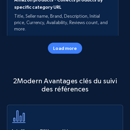
specific category URL
Title, Seller name, Brand, Description, Initial
price, Currency, Availability, Reviews count, and
more.
35.3K+
5.7K+
Commencer
Load more
Amazon products - Collects products by
2Modern Avantages clés du suivi
specific keywords
des références
Title, Seller name, Brand, Description, Initial
price, Currency, Availability, Reviews count, and
more.
35.3K+
5.7K+
Commencer