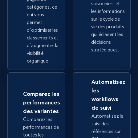
saisonniers et
catégories, ce
les informations
2.4K+
qui vous
200+
Commencer
sur le cycle de
permet
vie des produits
d'optimiser les
qui éclairent les
classements et
décisions
Google Shopping - collects products from
d'augmenter la
stratégiques.
web using keywords
visibilité
organique.
URL, Product id, Title, Product description,
Rating, Reviews count, Images, Variations, and
more.
Automatisez
les
2.4K+
200+
Commencer
Comparez les
workflows
performances
de suivi
des variantes
Automatisez le
Comparez les
Home Depot US
suivi des
performances de
URL, Domain, Country code, Model number,
références sur
toutes les