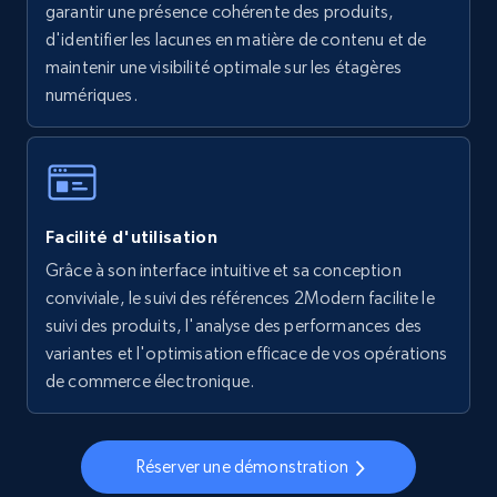
garantir une présence cohérente des produits,
5.6K+
876+
Commencer
d'identifier les lacunes en matière de contenu et de
maintenir une visibilité optimale sur les étagères
numériques.
Walmart - products - Collects products by
specific keywords
URL, Final price, Sku, Currency, Gtin,
Specifications, Image urls, Top reviews, and
Facilité d'utilisation
more.
Grâce à son interface intuitive et sa conception
conviviale, le suivi des références 2Modern facilite le
5.6K+
876+
Commencer
suivi des produits, l'analyse des performances des
variantes et l'optimisation efficace de vos opérations
de commerce électronique.
Walmart - products - Discover products by
using sku numbers
Réserver une démonstration
URL, Final price, Sku, Currency, Gtin,
Specifications, Image urls, Top reviews, and