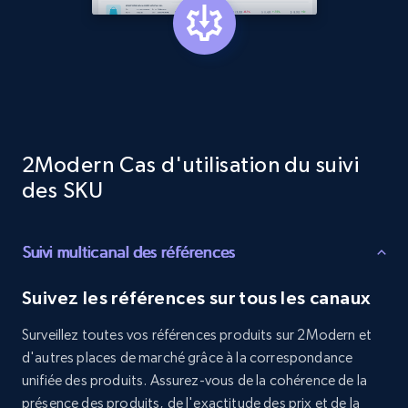
Target - Discover products by category url
URL, Product id, Title, Product description,
Rating, Reviews count, Initial price, Discount,
and more.
1.3K+
175+
Commencer
2Modern Cas d'utilisation du suivi
des SKU
Target - Discover products by specified
Suivi multicanal des références
UPC
URL, Product id, Title, Product description,
Suivez les références sur tous les canaux
Rating, Reviews count, Initial price, Discount,
and more.
Surveillez toutes vos références produits sur 2Modern et
d'autres places de marché grâce à la correspondance
1.3K+
175+
Commencer
unifiée des produits. Assurez-vous de la cohérence de la
présence des produits, de l'exactitude des prix et de la