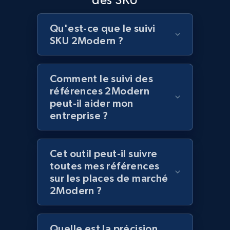
Lazada - Products
Qu'est-ce que le suivi
SKU 2Modern ?
URL, Title, Rating, Reviews, Initial price, Final
price, Currency, Stock, and more.
Comment le suivi des
991+
165+
Commencer
références 2Modern
peut-il aider mon
entreprise ?
Lazada - Products - Discover products by
keyword
Cet outil peut-il suivre
URL, Title, Rating, Reviews, Initial price, Final
toutes mes références
price, Currency, Stock, and more.
sur les places de marché
2Modern ?
991+
165+
Commencer
Quelle est la précision