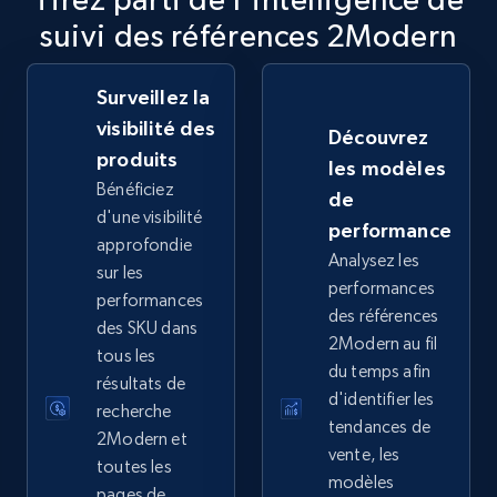
suivi des références 2Modern
2.5K+
359+
Commencer
Surveillez la
visibilité des
Découvrez
eBay - Collect records by category
produits
les modèles
URL, Product id, Title, Seller name, Seller rating,
Bénéficiez
de
Seller reviews, Breadcrumbs, Root category, and
d'une visibilité
performance
more.
approfondie
Analysez les
sur les
performances
2.5K+
359+
Commencer
performances
des références
des SKU dans
2Modern au fil
tous les
du temps afin
résultats de
d'identifier les
Google Shopping
recherche
tendances de
URL, Product id, Title, Product description,
2Modern et
vente, les
Rating, Reviews count, Images, Variations, and
toutes les
modèles
more.
pages de