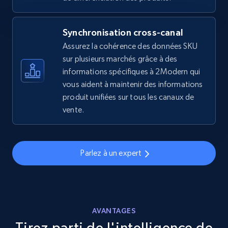
2.5K+
359+
Commencer
Synchronisation cross-canal
Assurez la cohérence des données SKU
eBay - Gather data on products using
sur plusieurs marchés grâce à des
specified keywords
informations spécifiques à 2Modern qui
URL, Product id, Title, Seller name, Seller rating,
vous aident à maintenir des informations
Seller reviews, Breadcrumbs, Root category, and
produit unifiées sur tous les canaux de
more.
vente.
2.5K+
359+
Commencer
Parlez à un expert
eBay - Collect products from shops on eBay
URL, Product id, Title, Seller name, Seller rating,
Seller reviews, Breadcrumbs, Root category, and
AVANTAGES
more.
Tirez parti de l'intelligence de