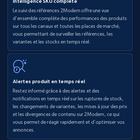
Intelligence SKU complète
Le suivi des références 2Modern offre une vue
Amazon products - find products by using
d'ensemble complète des performances des produits
upc numbers
sur tous les canaux et toutes les places de marché,
vous permettant de surveiller les références, les
Title, Seller name, Brand, Description, Initial
variantes et les stocks en temps réel.
price, Currency, Availability, Reviews count, and
more.
35.3K+
5.7K+
Commencer
Alertes produit en temps réel
Restez informé grâce à des alertes et des
Amazon Reviews
notifications en temps réel sur les ruptures de stock,
URL, Product name, Product rating, Product
les changements de variantes, les mises à jour des prix
rating object, Product rating max, Rating,
et les divergences de contenu sur 2Modern, ce qui
Author name, Asin, and more.
vous permet de réagir rapidement et d'optimiser vos
annonces.
7.4K+
872+
Commencer