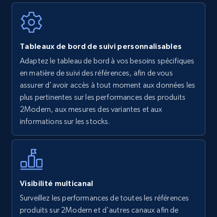
Walmart - products
Tableaux de bord de suivi personnalisables
URL, Final price, Sku, Currency, Gtin,
Adaptez le tableau de bord à vos besoins spécifiques
Specifications, Image urls, Top reviews, and
en matière de suivi des références, afin de vous
more.
assurer d'avoir accès à tout moment aux données les
plus pertinentes sur les performances des produits
5.6K+
876+
Commencer
2Modern, aux mesures des variantes et aux
informations sur les stocks.
Walmart - products - Find new products by
using specific category URL
URL, Final price, Sku, Currency, Gtin,
Visibilité multicanal
Specifications, Image urls, Top reviews, and
Surveillez les performances de toutes les références
more.
produits sur 2Modern et d'autres canaux afin de