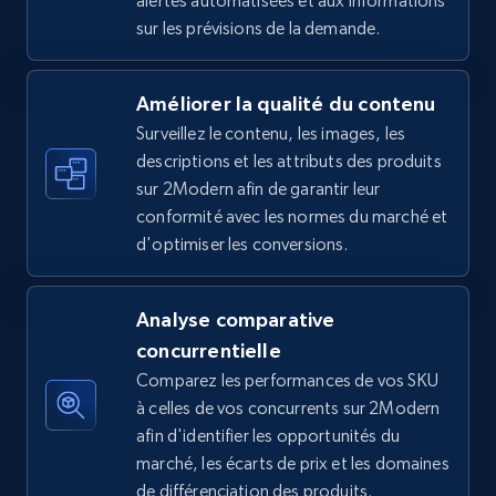
alertes automatisées et aux informations
sur les prévisions de la demande.
5.4K+
668+
Commencer
Améliorer la qualité du contenu
Surveillez le contenu, les images, les
Amazon sellers info
descriptions et les attributs des produits
Seller id, URL, Seller name, Description, Detailed
sur 2Modern afin de garantir leur
info, Stars, Feedbacks, Return policy, and more.
conformité avec les normes du marché et
d'optimiser les conversions.
2.5K+
378+
Commencer
Analyse comparative
concurrentielle
eBay
Comparez les performances de vos SKU
URL, Product id, Title, Seller name, Seller rating,
à celles de vos concurrents sur 2Modern
Seller reviews, Breadcrumbs, Root category, and
afin d'identifier les opportunités du
more.
marché, les écarts de prix et les domaines
de différenciation des produits.