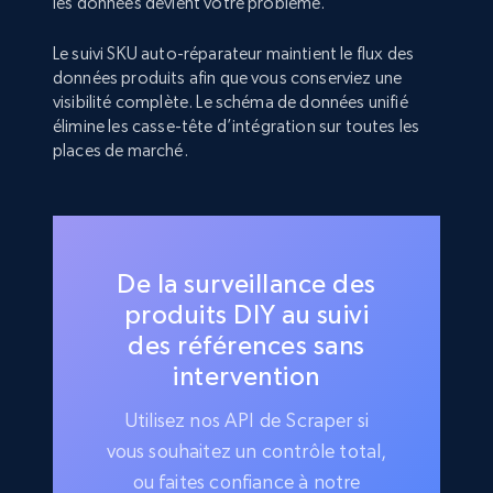
les données devient votre problème.
Le suivi SKU auto-réparateur maintient le flux des
données produits afin que vous conserviez une
visibilité complète. Le schéma de données unifié
élimine les casse-tête d’intégration sur toutes les
places de marché.
De la surveillance des
produits DIY au suivi
des références sans
intervention
Utilisez nos API de Scraper si
vous souhaitez un contrôle total,
ou faites confiance à notre