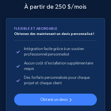
specified URL
À partir de 250 $/mois
URL, Domain, Country code, Model number,
Sku, Product id, Product name, Manufacturer,
and more.
FLEXIBLE ET ABORDABLE
2.1K+
355+
Commencer
Obtenez dès maintenant un devis personnalisé !
Intégration facile grâce à un soutien
professionnel personnalisé
Home Depot US - Discover products by
Aucun coût d'installation supplémentaire
specified UPC
requis
URL, Domain, Country code, Model number,
Sku, Product id, Product name, Manufacturer,
Des forfaits personnalisés pour chaque
and more.
projet et chaque client
2.1K+
355+
Commencer
Obtenir un devis