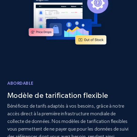
Amazon products global dataset - Collects
products by specific category URL
Title, Seller name, Brand, Description, Initial
price, Currency, Availability, Reviews count, and
more.
2.1K+
375+
Commencer
ABORDABLE
Modèle de tarification flexible
Amazon products global dataset -
Collecting products by keyword search
Bénéficiez de tarifs adaptés à vos besoins, grâce à notre
accès direct à la première infrastructure mondiale de
Title, Seller name, Brand, Description, Initial
price, Currency, Availability, Reviews count, and
collecte de données. Nos modèles de tarification flexibles
more.
vous permettent de ne payer que pour les données de suivi
des références dont vous avez besoin, rendant ainsi