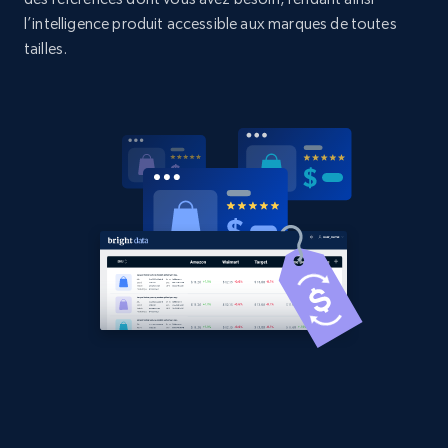
l’intelligence produit accessible aux marques de toutes
2.1K+
375+
Commencer
tailles.
Amazon products global dataset - Collects
products by best sellers category URL
Title, Seller name, Brand, Description, Initial
price, Currency, Availability, Reviews count, and
more.
2.1K+
375+
Commencer
Amazon products global dataset - Collect
Amazon products by seller URL
Title, Seller name, Brand, Description, Initial