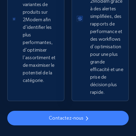
Sku, Product id, Product name, Manufacturer,
2Modern grâce
variantes de
and more.
à des alertes
produits sur
simplifiées, des
2Modern afin
2.1K+
355+
Commencer
rapports de
d'identifier les
performance et
plus
des workflows
performantes,
d'optimisation
d'optimiser
Home Depot US - Gather data on products
pour une plus
l'assortiment et
using specified keywords
grande
de maximiser le
efficacité et une
URL, Domain, Country code, Model number,
potentiel de la
Sku, Product id, Product name, Manufacturer,
prise de
catégorie.
and more.
décision plus
rapide.
2.1K+
355+
Commencer
Contactez-nous
Home Depot US - Discover products by