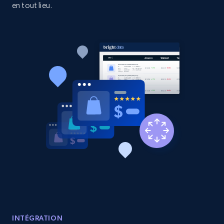
en tout lieu.
Etsy - Collects data from shop's URL
URL, Product id, Listing inventory id, Title, Rating,
Reviews count shop, Reviews count item, Initial
price, and more.
1.9K+
323+
Commencer
Amazon products search
Asin, URL, Name, Sponsored, Initial price, Final
price, Currency, Sold, and more.
1.6K+
181+
Commencer
INTÉGRATION
Target