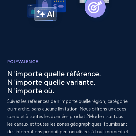
URL, Product id, Listing inventory id, Title, Rating,
Reviews count shop, Reviews count item, Initial
price, and more.
1.9K+
323+
Commencer
POLYVALENCE
Etsy - Collect data on products using
specified keywords
N'importe quelle référence.
URL, Product id, Listing inventory id, Title, Rating,
N'importe quelle variante.
Reviews count shop, Reviews count item, Initial
N'importe où.
price, and more.
Suivez les références de n’importe quelle région, catégorie
ou marché, sans aucune limitation. Nous offrons un accès
1.9K+
323+
Commencer
complet à toutes les données produit 2Modern sur tous
les canaux et toutes les zones géographiques, fournissant
des informations produit personnalisées à tout moment et