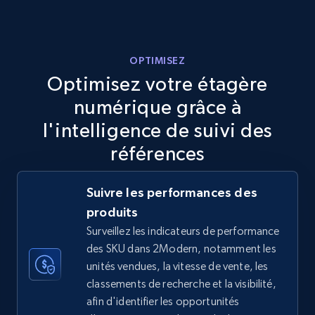
more.
5.6K+
876+
Commencer
OPTIMISEZ
Optimisez votre étagère
numérique grâce à
TikTok Shop
l'intelligence de suivi des
URL, Title, Available, Description, Currency, Initial
références
price, Final price, Discount percent, and more.
Suivre les performances des
5.4K+
668+
Commencer
produits
Surveillez les indicateurs de performance
des SKU dans 2Modern, notamment les
TikTok Shop - category
unités vendues, la vitesse de vente, les
classements de recherche et la visibilité,
URL, Title, Available, Description, Currency, Initial
afin d'identifier les opportunités
price, Final price, Discount percent, and more.