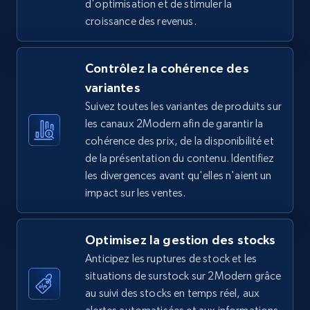
d'optimisation et de stimuler la
croissance des revenus.
5.4K+
668+
Commencer
Contrôlez la cohérence des
variantes
TikTok Shop - Collect TikTok shop products
Suivez toutes les variantes de produits sur
by keywords search
les canaux 2Modern afin de garantir la
URL, Title, Available, Description, Currency, Initial
cohérence des prix, de la disponibilité et
price, Final price, Discount percent, and more.
de la présentation du contenu. Identifiez
les divergences avant qu'elles n'aient un
5.4K+
668+
Commencer
impact sur les ventes.
Optimisez la gestion des stocks
TikTok Shop - discover records by shop url
Anticipez les ruptures de stock et les
URL, Title, Available, Description, Currency, Initial
situations de surstock sur 2Modern grâce
price, Final price, Discount percent, and more.
au suivi des stocks en temps réel, aux