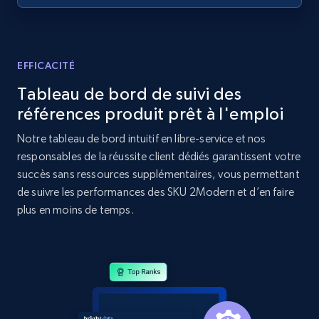
Home Depot US - Discovery products by
specific category URL
URL, Domain, Country code, Model number,
EFFICACITÉ
Sku, Product id, Product name, Manufacturer,
Tableau de bord de suivi des
and more.
références produit prêt à l'emploi
2.1K+
355+
Commencer
Notre tableau de bord intuitif en libre-service et nos
responsables de la réussite client dédiés garantissent votre
succès sans ressources supplémentaires, vous permettant
de suivre les performances des SKU 2Modern et d’en faire
Amazon products global dataset
plus en moins de temps.
Title, Seller name, Brand, Description, Initial
price, Currency, Availability, Reviews count, and
more.
2.1K+
375+
Commencer