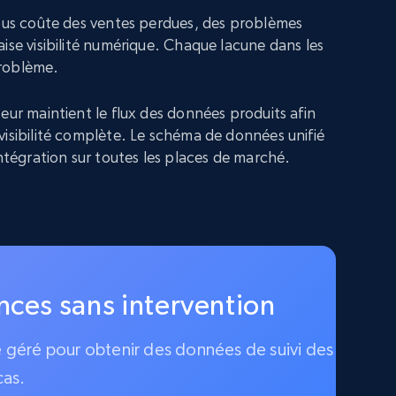
vous coûte des ventes perdues, des problèmes
ise visibilité numérique. Chaque lacune dans les
roblème.
eur maintient le flux des données produits afin
visibilité complète. Le schéma de données unifié
intégration sur toutes les places de marché.
ences sans intervention
ce géré pour obtenir des données de suivi des
cas.