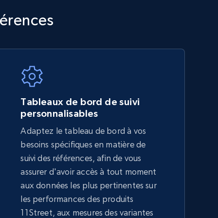
TikTok Shop - category
férences
URL, Title, Available, Description, Currency, Initial
price, Final price, Discount percent, and more.
5.4K+
668+
Commencer
Tableaux de bord de suivi
personnalisables
Adaptez le tableau de bord à vos
Amazon sellers info
besoins spécifiques en matière de
Seller id, URL, Seller name, Description, Detailed
suivi des références, afin de vous
info, Stars, Feedbacks, Return policy, and more.
assurer d'avoir accès à tout moment
aux données les plus pertinentes sur
les performances des produits
2.5K+
378+
Commencer
11Street, aux mesures des variantes