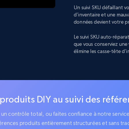
Un suivi SKU défaillant 
d’inventaire et une mauva
données devient votre p
Le suivi SKU auto-réparat
que vous conserviez une 
élimine les casse-tête d’
 produits DIY au suivi des référ
z un contrôle total, ou faites confiance à notre servi
érences produits entièrement structurées et sans tra