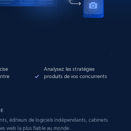
cise
Analysez les stratégies
entre
produits de vos concurrents
DE
nts, éditeurs de logiciels indépendants, cabinets
ées web la plus fiable au monde.