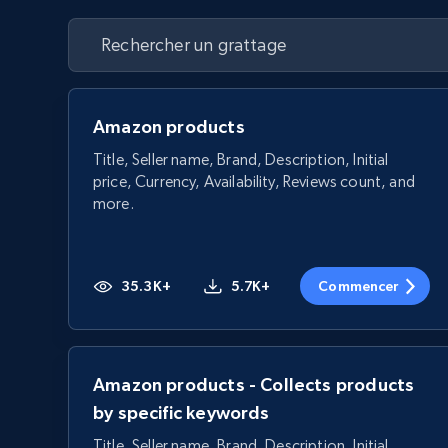
Amazon products
Title, Seller name, Brand, Description, Initial
price, Currency, Availability, Reviews count, and
more.
35.3K+
5.7K+
Commencer
Amazon products - Collects products
by specific keywords
Title, Seller name, Brand, Description, Initial