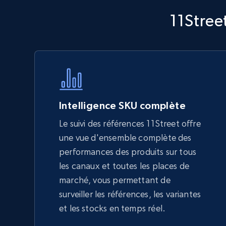
Walmart - products - Discover
11Stree
products by using sku numbers
URL, Final price, Sku, Currency, Gtin,
Specifications, Image urls, Top reviews, and
more.
5.6K+
875+
Commencer
Intelligence SKU complète
Le suivi des références 11Street offre
une vue d'ensemble complète des
TikTok Shop - Collect TikTok shop
performances des produits sur tous
products by keywords search
les canaux et toutes les places de
URL, Title, Available, Description, Currency, Initial
marché, vous permettant de
price, Final price, Discount percent, and more.
surveiller les références, les variantes
et les stocks en temps réel.
5.4K+
668+
Commencer