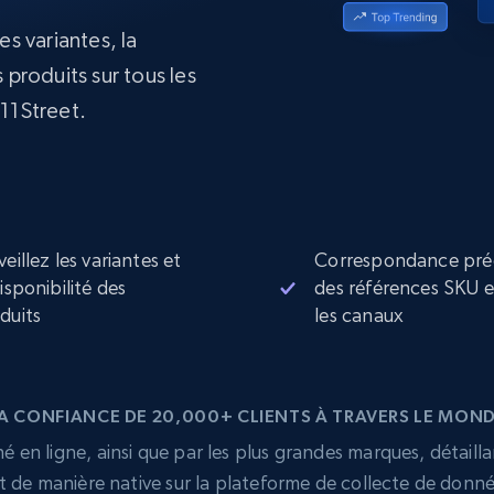
collected
es variantes, la
Commence à
Proxys de
à
partir de
datacenter
 produits sur tous les
$0.9/IP
B
11Street.
à
Proxys de ISP
nant
Plus de 700 000 proxys résidentiels
statiques entièrement conformes
e
veillez les variantes et
Correspondance pré
disponibilité des
des références SKU 
duits
les canaux
A CONFIANCE DE 20,000+ CLIENTS À TRAVERS LE MON
 en ligne, ainsi que par les plus grandes marques, détailla
t de manière native sur la plateforme de collecte de donn