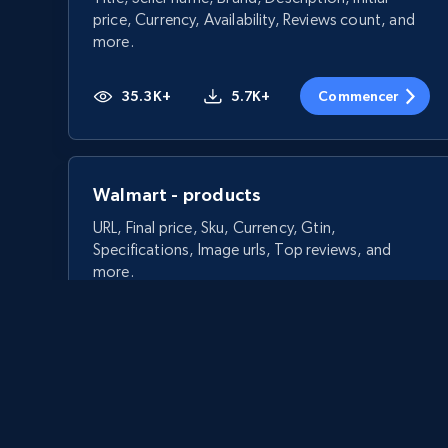
price, Currency, Availability, Reviews count, and
more.
35.3K+
5.7K+
Commencer
Walmart - products
URL, Final price, Sku, Currency, Gtin,
Specifications, Image urls, Top reviews, and
more.
5.6K+
875+
Commencer