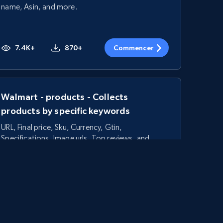
name, Asin, and more.
7.4K+
870+
Commencer
Walmart - products - Collects
products by specific keywords
URL, Final price, Sku, Currency, Gtin,
Specifications, Image urls, Top reviews, and
more.
5.6K+
875+
Commencer