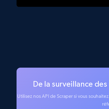
De la surveillance des
Utilisez nos API de Scraper si vous souhaite
réf