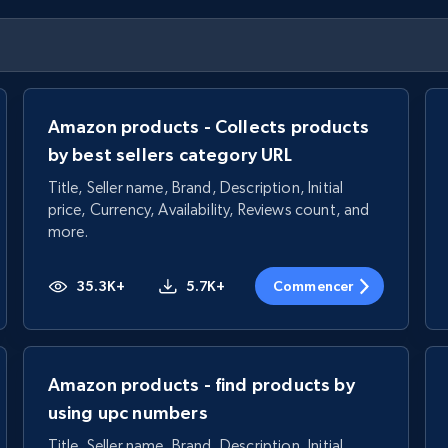
Amazon products - Collects products
by best sellers category URL
Title, Seller name, Brand, Description, Initial
price, Currency, Availability, Reviews count, and
more.
35.3K+
5.7K+
Commencer
Amazon products - find products by
using upc numbers
Title, Seller name, Brand, Description, Initial