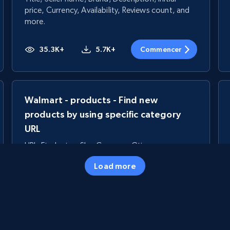
price, Currency, Availability, Reviews count, and
more.
35.3K+
5.7K+
Commencer
Walmart - products - Find new
products by using specific category
URL
URL, Final price, Sku, Currency, Gtin,
Specifications, Image urls, Top reviews, and
Load more
more.
5.6K+
875+
Commencer