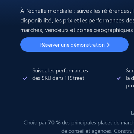
À l’échelle mondiale : suivez les références, l
Proxys
Commence 
résidentiels
partir de
disponibilité, les prix et les performances des
INFRASTRUCTURE PROXY
$5
$2.5/G
50% OFF
marchés, vendeurs et zones géographiques 
Commence 
Proxys résidentiels
50% OFF
Proxys de ISP
partir de
400M+ adresses IP mondiales prove
$1.3/IP
Réserver une démonstration
d’appareils pair réels
Proxys de datacenter
Proxys fiables et à haut débit pour un
extraction de données efficace
Suivez les performances
Sur
des SKU dans 11Street
la 
pro
L
Choisi par
70 %
des principales places de marché
de conseil et agences. Construi