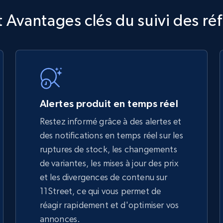
TikTok Shop
t Avantages clés du suivi des ré
URL, Title, Available, Description, Currency, Initial
price, Final price, Discount percent, and more.
5.4K+
668+
Commencer
Alertes produit en temps réel
Restez informé grâce à des alertes et
des notifications en temps réel sur les
TikTok Shop - discover records by shop
ruptures de stock, les changements
url
de variantes, les mises à jour des prix
URL, Title, Available, Description, Currency, Initial
et les divergences de contenu sur
price, Final price, Discount percent, and more.
11Street, ce qui vous permet de
réagir rapidement et d'optimiser vos
5.4K+
668+
Commencer
annonces.